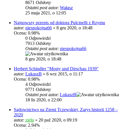
8671
Odsłony
Ostatni post
autor:
Wałasz
25 maja 2021, o 12:05
Najnowszy przepis od doktora Pulcinelli z Rzymu
autor:
niespokojna66
»
8 gru 2020, o 18:48
Ocena: 0.98%
0
Odpowiedzi
7913
Odsłony
Ostatni post
autor:
niespokojna66
8 gru 2020, o 18:48
Herbert Schindler "Mosty und Dirschau 1939"
autor:
LukaszB
»
6 wrz 2015, o 11:17
Ocena: 0.98%
4
Odpowiedzi
9771
Odsłony
Ostatni post
autor:
LukaszB
18 lis 2020, o 22:00
Sądownictwo na Ziemi Tczewskiej. Zarys historii 1258 –
2020
autor:
zielu
»
20 paź 2020, o 09:19
Ocena: 2.94%