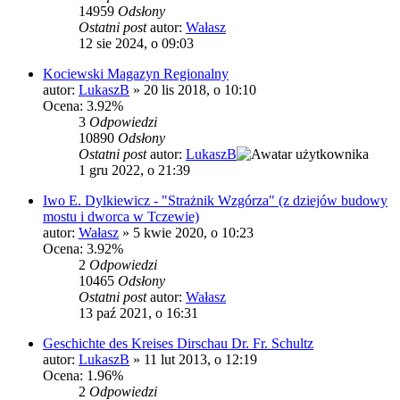
14959
Odsłony
Ostatni post
autor:
Wałasz
12 sie 2024, o 09:03
Kociewski Magazyn Regionalny
autor:
LukaszB
»
20 lis 2018, o 10:10
Ocena: 3.92%
3
Odpowiedzi
10890
Odsłony
Ostatni post
autor:
LukaszB
1 gru 2022, o 21:39
Iwo E. Dylkiewicz - "Strażnik Wzgórza" (z dziejów budowy
mostu i dworca w Tczewie)
autor:
Wałasz
»
5 kwie 2020, o 10:23
Ocena: 3.92%
2
Odpowiedzi
10465
Odsłony
Ostatni post
autor:
Wałasz
13 paź 2021, o 16:31
Geschichte des Kreises Dirschau Dr. Fr. Schultz
autor:
LukaszB
»
11 lut 2013, o 12:19
Ocena: 1.96%
2
Odpowiedzi