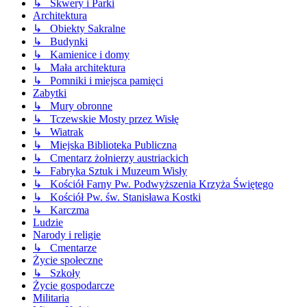
↳ Skwery i Parki
Architektura
↳ Obiekty Sakralne
↳ Budynki
↳ Kamienice i domy
↳ Mała architektura
↳ Pomniki i miejsca pamięci
Zabytki
↳ Mury obronne
↳ Tczewskie Mosty przez Wisłę
↳ Wiatrak
↳ Miejska Biblioteka Publiczna
↳ Cmentarz żołnierzy austriackich
↳ Fabryka Sztuk i Muzeum Wisły
↳ Kościół Farny Pw. Podwyższenia Krzyża Świętego
↳ Kościół Pw. św. Stanisława Kostki
↳ Karczma
Ludzie
Narody i religie
↳ Cmentarze
Życie społeczne
↳ Szkoły
Życie gospodarcze
Militaria