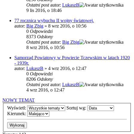
Ostatni post
autor:
LukaszB
9 lis 2016, o 18:46
77 rocznica wybuchu II wojny światowej.
autor:
Big Zbig
»
8 wrz 2016, o 10:56
0
Odpowiedzi
8373
Odsłony
Ostatni post
autor:
Big Zbig
8 wrz 2016, o 10:56
Samorząd Powiatowy w Powiecie Tczewskim w latach 1920
- 1939r.
autor:
LukaszB
»
4 wrz 2016, o 12:47
0
Odpowiedzi
8206
Odsłony
Ostatni post
autor:
LukaszB
4 wrz 2016, o 12:47
NOWY TEMAT
Wyświetl:
Sortuj wg:
Kierunek: