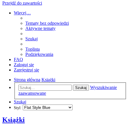
Przejdź do zawartości
Więcej…
Tematy bez odpowiedzi
Aktywne tematy
Szukaj
Toplista
Podziękowania
FAQ
Zaloguj się
Zarejestruj się
Strona główna
Książki
Wyszukiwanie
Szukaj
zaawansowane
Szukaj
Styl:
Książki