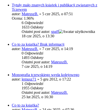
Tytuły mało znanych książek i publikacji związanych z
Tczewem
autor:
MateuszB.
»
5 cze 2025, o 07:51
Ocena: 1.96%
6
Odpowiedzi
1633
Odsłony
Ostatni post
autor:
spaff
18 cze 2025, o 13:30
Co to za książka? Brak informacji
autor:
MateuszB.
»
7 cze 2025, o 14:19
0
Odpowiedzi
1493
Odsłony
Ostatni post
autor:
MateuszB.
7 cze 2025, o 14:19
Monografia tczewskiego węzła kolejowego
autor:
lemusz71
»
5 gru 2012, o 17:22
1
Odpowiedzi
1955
Odsłony
Ostatni post
autor:
MateuszB.
25 lut 2025, o 16:30
Co to za książka?
autor:
MateuszB.
»
24 sty 2025, o 07:36