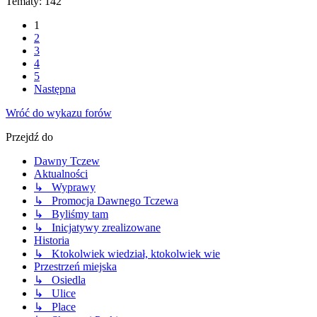
Tematy: 142
1
2
3
4
5
Następna
Wróć do wykazu forów
Przejdź do
Dawny Tczew
Aktualności
↳ Wyprawy
↳ Promocja Dawnego Tczewa
↳ Byliśmy tam
↳ Inicjatywy zrealizowane
Historia
↳ Ktokolwiek wiedział, ktokolwiek wie
Przestrzeń miejska
↳ Osiedla
↳ Ulice
↳ Place