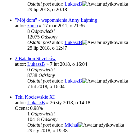
Ostatni post
autor:
LukaszB
29 lip 2018, o 20:18
"Mój dom" - wspomnienia Anny Łajming
autor:
zunia
»
17 mar 2011, o 21:36
8
Odpowiedzi
12075
Odsłony
Ostatni post
autor:
LukaszB
25 lip 2018, o 12:47
2 Batalion Strzelców
autor:
LukaszB
»
7 lut 2018, o 16:04
0
Odpowiedzi
8738
Odsłony
Ostatni post
autor:
LukaszB
7 lut 2018, o 16:04
Teki Kociewskie XI
autor:
LukaszB
»
26 sty 2018, o 14:18
Ocena: 0.98%
1
Odpowiedzi
10418
Odsłony
Ostatni post
autor:
Michał
29 sty 2018, o 19:38