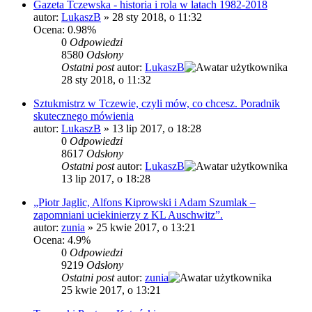
Gazeta Tczewska - historia i rola w latach 1982-2018
autor:
LukaszB
»
28 sty 2018, o 11:32
Ocena: 0.98%
0
Odpowiedzi
8580
Odsłony
Ostatni post
autor:
LukaszB
28 sty 2018, o 11:32
Sztukmistrz w Tczewie, czyli mów, co chcesz. Poradnik
skutecznego mówienia
autor:
LukaszB
»
13 lip 2017, o 18:28
0
Odpowiedzi
8617
Odsłony
Ostatni post
autor:
LukaszB
13 lip 2017, o 18:28
„Piotr Jaglic, Alfons Kiprowski i Adam Szumlak –
zapomniani uciekinierzy z KL Auschwitz”.
autor:
zunia
»
25 kwie 2017, o 13:21
Ocena: 4.9%
0
Odpowiedzi
9219
Odsłony
Ostatni post
autor:
zunia
25 kwie 2017, o 13:21