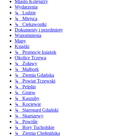
Miasto Kolejarzy
Wydarzenia
↳ Ludzie
↳ Miejsca
↳ Ciekawostki
Dokumenty i przedmioty
Wspomnienia
Mapy
Książki
↳ Promocje książek
Okolice Tczewa
↳ Żuławy
↳ Malbork
↳ Ziemia Gdańska
↳ Powiat Tczewski
↳ Pelplin
↳ Gniew
↳ Kaszuby
↳ Kociewie
↳ Starogard Gdański
↳ Skarszewy
↳ Powiśle
↳ Bory Tucholskie
↳ Ziemia Chełmińska