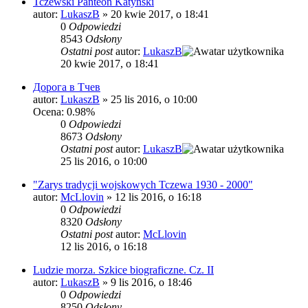
Tczewski Panteon Katyński
autor:
LukaszB
»
20 kwie 2017, o 18:41
0
Odpowiedzi
8543
Odsłony
Ostatni post
autor:
LukaszB
20 kwie 2017, o 18:41
Дорога в Тчев
autor:
LukaszB
»
25 lis 2016, o 10:00
Ocena: 0.98%
0
Odpowiedzi
8673
Odsłony
Ostatni post
autor:
LukaszB
25 lis 2016, o 10:00
"Zarys tradycji wojskowych Tczewa 1930 - 2000"
autor:
McLlovin
»
12 lis 2016, o 16:18
0
Odpowiedzi
8320
Odsłony
Ostatni post
autor:
McLlovin
12 lis 2016, o 16:18
Ludzie morza. Szkice biograficzne. Cz. II
autor:
LukaszB
»
9 lis 2016, o 18:46
0
Odpowiedzi
8250
Odsłony