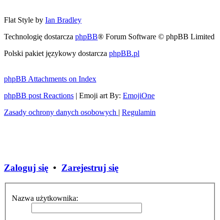
Flat Style by
Ian Bradley
Technologię dostarcza
phpBB
® Forum Software © phpBB Limited
Polski pakiet językowy dostarcza
phpBB.pl
phpBB Attachments on Index
phpBB post Reactions
| Emoji art By:
EmojiOne
Zasady ochrony danych osobowych
|
Regulamin
Zaloguj się
•
Zarejestruj się
Nazwa użytkownika: