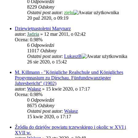
0
Odpowiedzi
8229
Odsłony
Ostatni post
autor:
zielu
20 paź 2020, o 09:19
Dziewiętnastoletni Marynarz
autor:
Jadzia
»
12 mar 2011, o 02:42
Ocena: 0.98%
6
Odpowiedzi
11017
Odsłony
Ostatni post
autor:
LukaszB
26 sie 2020, o 15:42
M. Killmann - "Königliche Realschule und Königliches
Progymnasium zu Dirschau. Fünfundzwanzigster
Jahresbericht" (1902)
autor:
Wałasz
»
15 kwie 2020, o 17:17
Ocena: 0.98%
0
Odpowiedzi
8675
Odsłony
Ostatni post
autor:
Wałasz
15 kwie 2020, o 17:17
Źródła do dziejów powiatu tczewskiego i okolic w XVI i
XVII w.