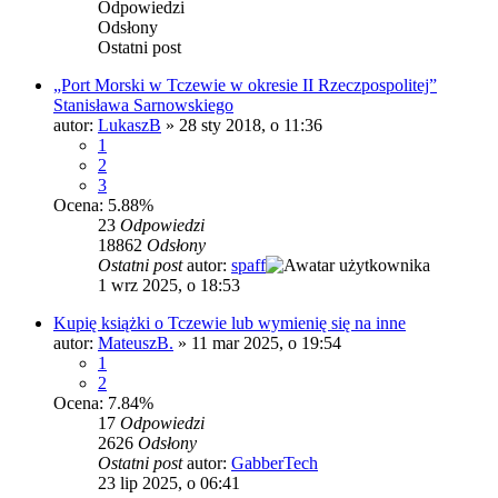
Odpowiedzi
Odsłony
Ostatni post
„Port Morski w Tczewie w okresie II Rzeczpospolitej”
Stanisława Sarnowskiego
autor:
LukaszB
»
28 sty 2018, o 11:36
1
2
3
Ocena: 5.88%
23
Odpowiedzi
18862
Odsłony
Ostatni post
autor:
spaff
1 wrz 2025, o 18:53
Kupię książki o Tczewie lub wymienię się na inne
autor:
MateuszB.
»
11 mar 2025, o 19:54
1
2
Ocena: 7.84%
17
Odpowiedzi
2626
Odsłony
Ostatni post
autor:
GabberTech
23 lip 2025, o 06:41