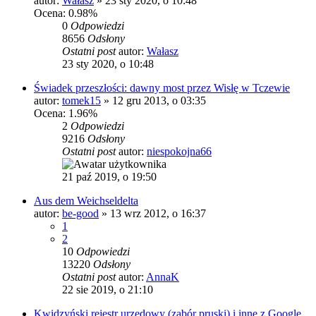
autor:
Wałasz
»
23 sty 2020, o 10:48
Ocena: 0.98%
0
Odpowiedzi
8656
Odsłony
Ostatni post
autor:
Wałasz
23 sty 2020, o 10:48
Świadek przeszłości: dawny most przez Wisłę w Tczewie
autor:
tomek15
»
12 gru 2013, o 03:35
Ocena: 1.96%
2
Odpowiedzi
9216
Odsłony
Ostatni post
autor:
niespokojna66
21 paź 2019, o 19:50
Aus dem Weichseldelta
autor:
be-good
»
13 wrz 2012, o 16:37
1
2
10
Odpowiedzi
13220
Odsłony
Ostatni post
autor:
AnnaK
22 sie 2019, o 21:10
Kwidzyński rejestr urzędowy (zabór pruski) i inne z Google