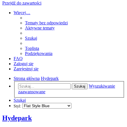
Przejdź do zawartości
Więcej…
Tematy bez odpowiedzi
Aktywne tematy
Szukaj
Toplista
Podziękowania
FAQ
Zaloguj się
Zarejestruj się
Strona główna
Hydepark
Wyszukiwanie
Szukaj
zaawansowane
Szukaj
Styl:
Hydepark