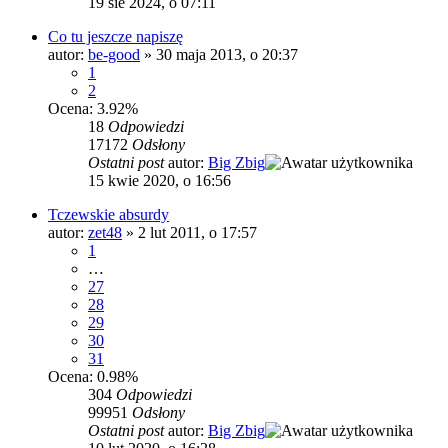
19 sie 2024, o 07:11
Co tu jeszcze napiszę
autor:
be-good
»
30 maja 2013, o 20:37
1
2
Ocena: 3.92%
18
Odpowiedzi
17172
Odsłony
Ostatni post
autor:
Big Zbig
15 kwie 2020, o 16:56
Tczewskie absurdy
autor:
zet48
»
2 lut 2011, o 17:57
1
…
27
28
29
30
31
Ocena: 0.98%
304
Odpowiedzi
99951
Odsłony
Ostatni post
autor:
Big Zbig