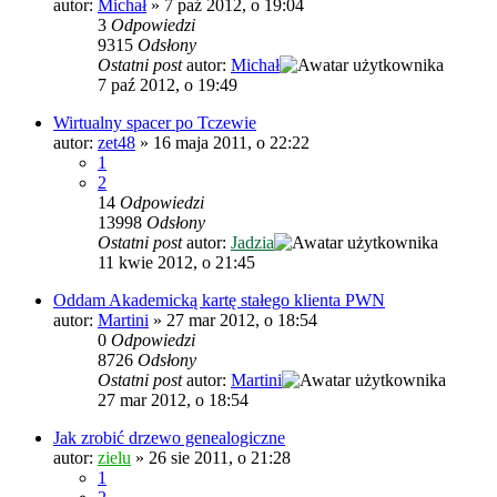
autor:
Michał
»
7 paź 2012, o 19:04
3
Odpowiedzi
9315
Odsłony
Ostatni post
autor:
Michał
7 paź 2012, o 19:49
Wirtualny spacer po Tczewie
autor:
zet48
»
16 maja 2011, o 22:22
1
2
14
Odpowiedzi
13998
Odsłony
Ostatni post
autor:
Jadzia
11 kwie 2012, o 21:45
Oddam Akademicką kartę stałego klienta PWN
autor:
Martini
»
27 mar 2012, o 18:54
0
Odpowiedzi
8726
Odsłony
Ostatni post
autor:
Martini
27 mar 2012, o 18:54
Jak zrobić drzewo genealogiczne
autor:
zielu
»
26 sie 2011, o 21:28
1