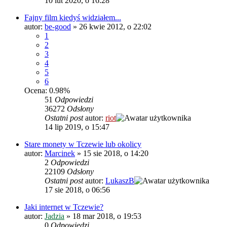
10 lut 2020, o 16:28
Fajny film kiedyś widziałem...
autor:
be-good
»
26 kwie 2012, o 22:02
1
2
3
4
5
6
Ocena: 0.98%
51
Odpowiedzi
36272
Odsłony
Ostatni post
autor:
riot
14 lip 2019, o 15:47
Stare monety w Tczewie lub okolicy
autor:
Marcinek
»
15 sie 2018, o 14:20
2
Odpowiedzi
22109
Odsłony
Ostatni post
autor:
LukaszB
17 sie 2018, o 06:56
Jaki internet w Tczewie?
autor:
Jadzia
»
18 mar 2018, o 19:53
0
Odpowiedzi