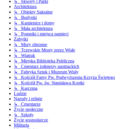
↳ Skwery i Parki
Architektura
↳ Obiekty Sakralne
↳ Budynki
↳ Kamienice i domy
↳ Mała architektura
↳ Pomniki i miejsca pamięci
Zabytki
↳ Mury obronne
↳ Tczewskie Mosty przez Wisłę
↳ Wiatrak
↳ Miejska Biblioteka Publiczna
↳ Cmentarz żołnierzy austriackich
↳ Fabryka Sztuk i Muzeum Wisły
↳ Kościół Farny Pw. Podwyższenia Krzyża Świętego
↳ Kościół Pw. św. Stanisława Kostki
↳ Karczma
Ludzie
Narody i religie
↳ Cmentarze
Życie społeczne
↳ Szkoły
Życie gospodarcze
Militaria