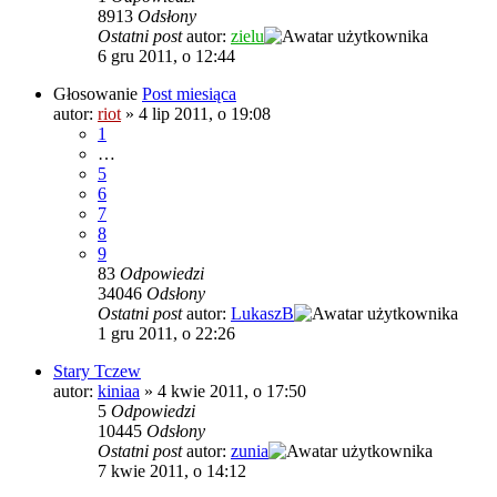
8913
Odsłony
Ostatni post
autor:
zielu
6 gru 2011, o 12:44
Głosowanie
Post miesiąca
autor:
riot
»
4 lip 2011, o 19:08
1
…
5
6
7
8
9
83
Odpowiedzi
34046
Odsłony
Ostatni post
autor:
LukaszB
1 gru 2011, o 22:26
Stary Tczew
autor:
kiniaa
»
4 kwie 2011, o 17:50
5
Odpowiedzi
10445
Odsłony
Ostatni post
autor:
zunia
7 kwie 2011, o 14:12