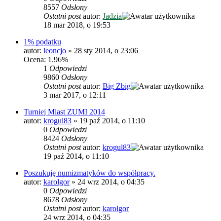
8557
Odsłony
Ostatni post
autor:
Jadzia
18 mar 2018, o 19:53
1% podatku
autor:
leoncjo
»
28 sty 2014, o 23:06
Ocena: 1.96%
1
Odpowiedzi
9860
Odsłony
Ostatni post
autor:
Big Zbig
3 mar 2017, o 12:11
Turniej Miast ZUMI 2014
autor:
krogul83
»
19 paź 2014, o 11:10
0
Odpowiedzi
8424
Odsłony
Ostatni post
autor:
krogul83
19 paź 2014, o 11:10
Poszukuję numizmatyków do współpracy.
autor:
karolgor
»
24 wrz 2014, o 04:35
0
Odpowiedzi
8678
Odsłony
Ostatni post
autor:
karolgor
24 wrz 2014, o 04:35