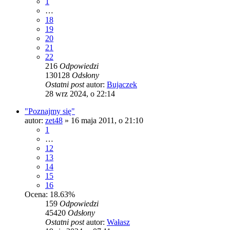
1
…
18
19
20
21
22
216
Odpowiedzi
130128
Odsłony
Ostatni post
autor:
Bujaczek
28 wrz 2024, o 22:14
"Poznajmy się"
autor:
zet48
»
16 maja 2011, o 21:10
1
…
12
13
14
15
16
Ocena: 18.63%
159
Odpowiedzi
45420
Odsłony
Ostatni post
autor:
Wałasz