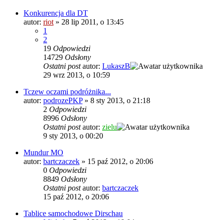
Konkurencja dla DT
autor:
riot
»
28 lip 2011, o 13:45
1
2
19
Odpowiedzi
14729
Odsłony
Ostatni post
autor:
LukaszB
29 wrz 2013, o 10:59
Tczew oczami podróżnika...
autor:
podrozePKP
»
8 sty 2013, o 21:18
2
Odpowiedzi
8996
Odsłony
Ostatni post
autor:
zielu
9 sty 2013, o 00:20
Mundur MO
autor:
bartczaczek
»
15 paź 2012, o 20:06
0
Odpowiedzi
8849
Odsłony
Ostatni post
autor:
bartczaczek
15 paź 2012, o 20:06
Tablice samochodowe Dirschau