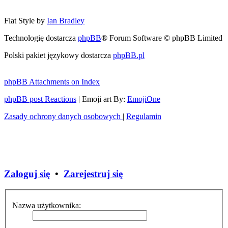
Flat Style by
Ian Bradley
Technologię dostarcza
phpBB
® Forum Software © phpBB Limited
Polski pakiet językowy dostarcza
phpBB.pl
phpBB Attachments on Index
phpBB post Reactions
| Emoji art By:
EmojiOne
Zasady ochrony danych osobowych
|
Regulamin
Zaloguj się
•
Zarejestruj się
Nazwa użytkownika: