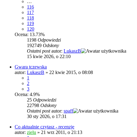
…
116
117
118
119
120
Ocena: 13.73%
1198
Odpowiedzi
192749
Odsłony
Ostatni post
autor:
LukaszB
15 kwie 2026, o 22:10
Gwara tczewska
autor:
LukaszB
»
22 kwie 2015, o 08:08
1
2
3
Ocena: 4.9%
25
Odpowiedzi
22798
Odsłony
Ostatni post
autor:
spaff
30 sty 2026, o 17:31
Co aktualnie czytasz - recenzje
autor:
zielu
»
21 wrz 2011, o 21:13