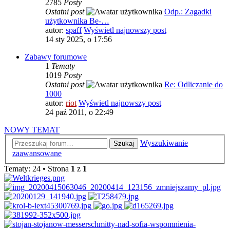
2785
Posty
Ostatni post
Odp.: Zagadki
użytkownika Be-…
autor:
spaff
Wyświetl najnowszy post
14 sty 2025, o 17:56
Zabawy forumowe
1
Tematy
1019
Posty
Ostatni post
Re: Odliczanie do
1000
autor:
riot
Wyświetl najnowszy post
24 paź 2011, o 22:49
NOWY TEMAT
Wyszukiwanie
Szukaj
zaawansowane
Tematy: 24 • Strona
1
z
1