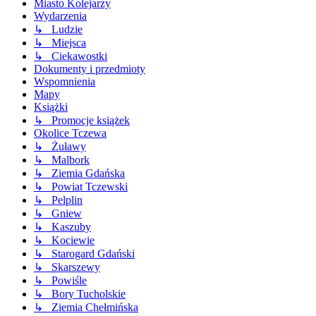
Miasto Kolejarzy
Wydarzenia
↳ Ludzie
↳ Miejsca
↳ Ciekawostki
Dokumenty i przedmioty
Wspomnienia
Mapy
Książki
↳ Promocje książek
Okolice Tczewa
↳ Żuławy
↳ Malbork
↳ Ziemia Gdańska
↳ Powiat Tczewski
↳ Pelplin
↳ Gniew
↳ Kaszuby
↳ Kociewie
↳ Starogard Gdański
↳ Skarszewy
↳ Powiśle
↳ Bory Tucholskie
↳ Ziemia Chełmińska