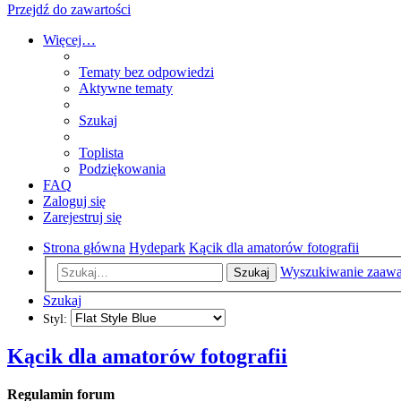
Przejdź do zawartości
Więcej…
Tematy bez odpowiedzi
Aktywne tematy
Szukaj
Toplista
Podziękowania
FAQ
Zaloguj się
Zarejestruj się
Strona główna
Hydepark
Kącik dla amatorów fotografii
Wyszukiwanie zaaw
Szukaj
Szukaj
Styl:
Kącik dla amatorów fotografii
Regulamin forum