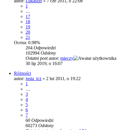
autor:
LukaszB
»
7 cze 2011, o 22:08
1
…
17
18
19
20
21
Ocena: 0.98%
204
Odpowiedzi
102994
Odsłony
Ostatni post
autor:
mieczy
30 lip 2019, o 16:07
Różności
autor:
justa_tcz
»
2 lut 2011, o 19:22
1
…
3
4
5
6
7
60
Odpowiedzi
60273
Odsłony