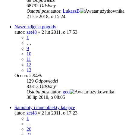
69
Odpowiedzi
68792
Odsłony
Ostatni post
autor:
LukaszB
21 sie 2018, o 15:24
Nasze zdjęcia pogody
autor:
zet48
»
2 lut 2011, o 17:53
1
…
9
10
11
12
13
Ocena: 2.94%
129
Odpowiedzi
83813
Odsłony
Ostatni post
autor:
geo
30 lip 2018, o 08:05
Samoloty i inne obiekty latające
autor:
zet48
»
2 lut 2011, o 17:23
1
…
20
21