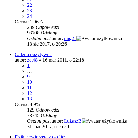
22
23
24
Ocena: 1.96%
239
Odpowiedzi
93708
Odsłony
Ostatni post
autor:
mig21
18 sie 2017, o 20:26
Galeria pozytywna
autor:
zet48
»
16 mar 2011, o 22:18
1
…
9
10
11
12
13
Ocena: 4.9%
129
Odpowiedzi
78745
Odsłony
Ostatni post
autor:
LukaszB
31 mar 2017, o 16:20
Dzikie zwierzęta z okolicy