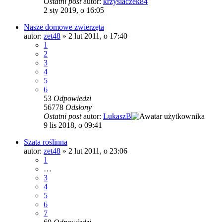
Ostatni post
autor:
krzysiaczek84
2 sty 2019, o 16:05
Nasze domowe zwierzęta
autor:
zet48
»
2 lut 2011, o 17:40
1
2
3
4
5
6
53
Odpowiedzi
56778
Odsłony
Ostatni post
autor:
LukaszB
9 lis 2018, o 09:41
Szata roślinna
autor:
zet48
»
2 lut 2011, o 23:06
1
…
3
4
5
6
7