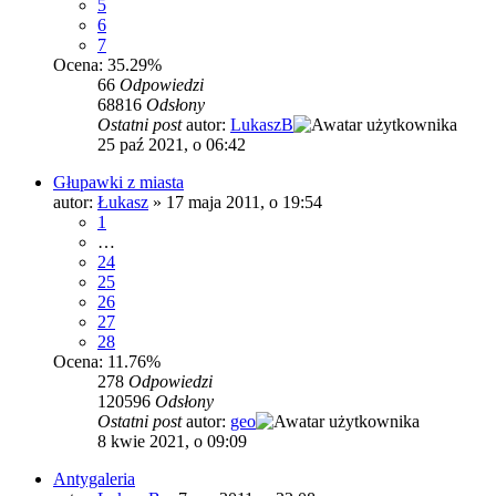
5
6
7
Ocena: 35.29%
66
Odpowiedzi
68816
Odsłony
Ostatni post
autor:
LukaszB
25 paź 2021, o 06:42
Głupawki z miasta
autor:
Łukasz
»
17 maja 2011, o 19:54
1
…
24
25
26
27
28
Ocena: 11.76%
278
Odpowiedzi
120596
Odsłony
Ostatni post
autor:
geo
8 kwie 2021, o 09:09
Antygaleria