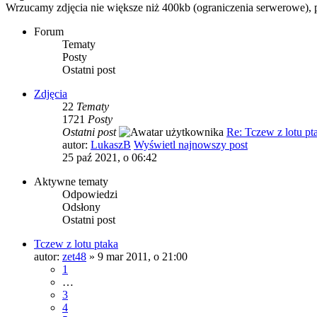
Wrzucamy zdjęcia nie większe niż 400kb (ograniczenia serwerowe), plu
Forum
Tematy
Posty
Ostatni post
Zdjęcia
22
Tematy
1721
Posty
Ostatni post
Re: Tczew z lotu pt
autor:
LukaszB
Wyświetl najnowszy post
25 paź 2021, o 06:42
Aktywne tematy
Odpowiedzi
Odsłony
Ostatni post
Tczew z lotu ptaka
autor:
zet48
»
9 mar 2011, o 21:00
1
…
3
4