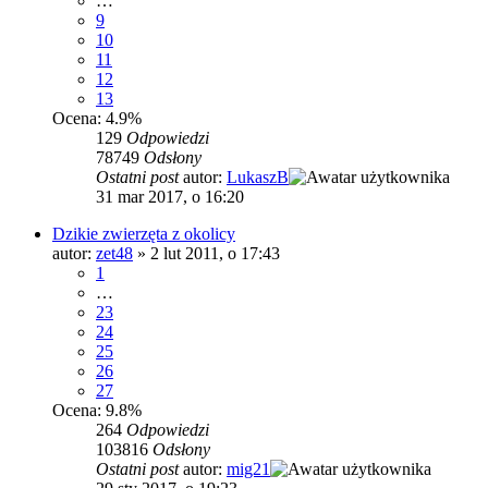
…
9
10
11
12
13
Ocena: 4.9%
129
Odpowiedzi
78749
Odsłony
Ostatni post
autor:
LukaszB
31 mar 2017, o 16:20
Dzikie zwierzęta z okolicy
autor:
zet48
»
2 lut 2011, o 17:43
1
…
23
24
25
26
27
Ocena: 9.8%
264
Odpowiedzi
103816
Odsłony
Ostatni post
autor:
mig21