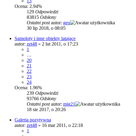
13
Ocena: 2.94%
129
Odpowiedzi
83815
Odsłony
Ostatni post
autor:
geo
30 lip 2018, o 08:05
Samoloty i inne obiekty latające
autor:
zet48
»
2 lut 2011, o 17:23
1
…
20
21
22
23
24
Ocena: 1.96%
239
Odpowiedzi
93766
Odsłony
Ostatni post
autor:
mig21
18 sie 2017, o 20:26
Galeria pozytywna
autor:
zet48
»
16 mar 2011, o 22:18
1