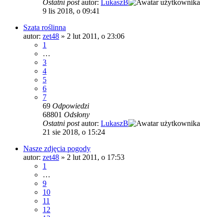
Ostatni post
autor:
LukaszB
9 lis 2018, o 09:41
Szata roślinna
autor:
zet48
»
2 lut 2011, o 23:06
1
…
3
4
5
6
7
69
Odpowiedzi
68801
Odsłony
Ostatni post
autor:
LukaszB
21 sie 2018, o 15:24
Nasze zdjęcia pogody
autor:
zet48
»
2 lut 2011, o 17:53
1
…
9
10
11
12