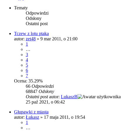
Tematy
Odpowiedzi
Odsłony
Ostatni post
Tczew z lotu ptaka
autor:
zet48
»
9 mar 2011, o 21:00
1
…
3
4
5
6
7
Ocena: 35.29%
66
Odpowiedzi
68847
Odsłony
Ostatni post
autor:
LukaszB
25 paź 2021, o 06:42
Głupawki z miasta
autor:
Łukasz
»
17 maja 2011, o 19:54
1
…