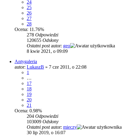
24
25
26
27
28
Ocena: 11.76%
278
Odpowiedzi
120655
Odsłony
Ostatni post
autor:
geo
8 kwie 2021, o 09:09
Antygaleria
autor:
LukaszB
»
7 cze 2011, o 22:08
1
…
17
18
19
20
21
Ocena: 0.98%
204
Odpowiedzi
103009
Odsłony
Ostatni post
autor:
mieczy
30 lip 2019, o 16:07