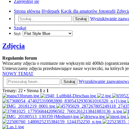
Zarejestruj się
Strona główna
Hydepark
Kącik dla amatorów fotografii
Zdjęci
Wyszukiwanie zaaw
Szukaj
Szukaj
Styl:
Zdjęcia
Regulamin forum
Wrzucamy zdjęcia o rozmiarze nie większym niż 400kb (ograniczenia 
Umieszczamy zdjęcia przedstawiające nasze wycieczki, na których
NOWY TEMAT
Wyszukiwanie zaawansow
Szukaj
Tematy: 22 • Strona
1
z
1