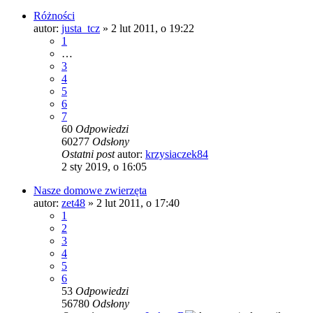
Różności
autor:
justa_tcz
»
2 lut 2011, o 19:22
1
…
3
4
5
6
7
60
Odpowiedzi
60277
Odsłony
Ostatni post
autor:
krzysiaczek84
2 sty 2019, o 16:05
Nasze domowe zwierzęta
autor:
zet48
»
2 lut 2011, o 17:40
1
2
3
4
5
6
53
Odpowiedzi
56780
Odsłony