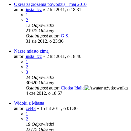
Okres zagrożenia powodzią - maj 2010
autor:
justa_tcz
»
2 lut 2011, o 18:31
1
2
13
Odpowiedzi
21975
Odsłony
Ostatni post
autor:
G.S.
31 sie 2012, o 23:36
Nasze miasto zimą
autor:
justa_tcz
»
2 lut 2011, o 18:46
1
2
3
24
Odpowiedzi
30620
Odsłony
Ostatni post
autor:
Ciotka Idalia
4 cze 2012, o 18:57
Widoki z Miasta
autor:
zet48
»
15 lut 2011, o 01:36
1
2
19
Odpowiedzi
23775
Odsłony