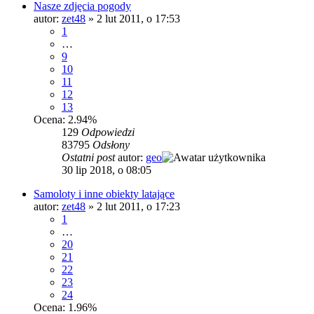
Nasze zdjęcia pogody
autor:
zet48
»
2 lut 2011, o 17:53
1
…
9
10
11
12
13
Ocena: 2.94%
129
Odpowiedzi
83795
Odsłony
Ostatni post
autor:
geo
30 lip 2018, o 08:05
Samoloty i inne obiekty latające
autor:
zet48
»
2 lut 2011, o 17:23
1
…
20
21
22
23
24
Ocena: 1.96%