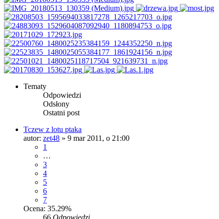
Tematy
Odpowiedzi
Odsłony
Ostatni post
Tczew z lotu ptaka
autor:
zet48
»
9 mar 2011, o 21:00
1
…
3
4
5
6
7
Ocena: 35.29%
66
Odpowiedzi