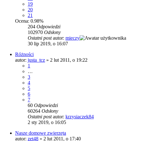
19
20
21
Ocena: 0.98%
204
Odpowiedzi
102970
Odsłony
Ostatni post
autor:
mieczy
30 lip 2019, o 16:07
Różności
autor:
justa_tcz
»
2 lut 2011, o 19:22
1
…
3
4
5
6
7
60
Odpowiedzi
60264
Odsłony
Ostatni post
autor:
krzysiaczek84
2 sty 2019, o 16:05
Nasze domowe zwierzęta
autor:
zet48
»
2 lut 2011, o 17:40