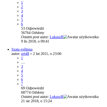
1
2
3
4
5
6
53
Odpowiedzi
56764
Odsłony
Ostatni post
autor:
LukaszB
9 lis 2018, o 09:41
Szata roślinna
autor:
zet48
»
2 lut 2011, o 23:06
1
…
3
4
5
6
7
69
Odpowiedzi
68774
Odsłony
Ostatni post
autor:
LukaszB
21 sie 2018, o 15:24