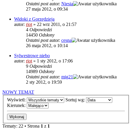
Ostatni post
autor:
Niesia
27 maja 2012, o 09:34
Widoki z Gorzędzieja
autor:
riot
»
22 wrz 2011, o 21:57
4
Odpowiedzi
14450
Odsłony
Ostatni post
autor:
cesna
26 maja 2012, o 10:14
Sylwestrowe niebo
autor:
riot
»
1 sty 2012, o 17:06
9
Odpowiedzi
14989
Odsłony
Ostatni post
autor:
mig21
2 sty 2012, o 19:59
NOWY TEMAT
Wyświetl:
Sortuj wg:
Kierunek:
Tematy: 22 • Strona
1
z
1