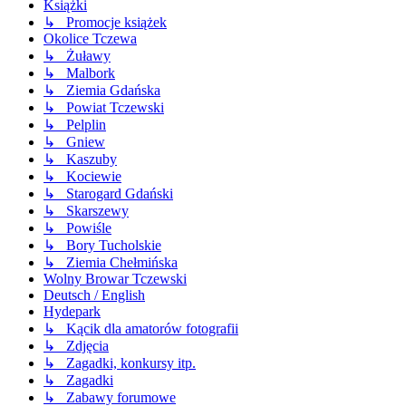
Książki
↳ Promocje książek
Okolice Tczewa
↳ Żuławy
↳ Malbork
↳ Ziemia Gdańska
↳ Powiat Tczewski
↳ Pelplin
↳ Gniew
↳ Kaszuby
↳ Kociewie
↳ Starogard Gdański
↳ Skarszewy
↳ Powiśle
↳ Bory Tucholskie
↳ Ziemia Chełmińska
Wolny Browar Tczewski
Deutsch / English
Hydepark
↳ Kącik dla amatorów fotografii
↳ Zdjęcia
↳ Zagadki, konkursy itp.
↳ Zagadki
↳ Zabawy forumowe