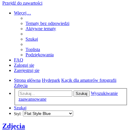
Przejdź do zawartości
Więcej…
Tematy bez odpowiedzi
Aktywne tematy
Szukaj
Toplista
Podziękowania
FAQ
Zaloguj się
Zarejestruj się
Strona główna
Hydepark
Kącik dla amatorów fotografii
Zdjęcia
Wyszukiwanie
Szukaj
zaawansowane
Szukaj
Styl:
Zdjęcia