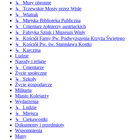
↳ Mury obronne
↳ Tczewskie Mosty przez Wisłę
↳ Wiatrak
↳ Miejska Biblioteka Publiczna
↳ Cmentarz żołnierzy austriackich
↳ Fabryka Sztuk i Muzeum Wisły
↳ Kościół Farny Pw. Podwyższenia Krzyża Świętego
↳ Kościół Pw. św. Stanisława Kostki
↳ Karczma
Ludzie
Narody i religie
↳ Cmentarze
Życie społeczne
↳ Szkoły
Życie gospodarcze
Militaria
Miasto Kolejarzy
Wydarzenia
↳ Ludzie
↳ Miejsca
↳ Ciekawostki
Dokumenty i przedmioty
Wspomnienia
Mapy