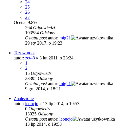
24
25
26
27
Ocena: 9.8%
264
Odpowiedzi
103584
Odsłony
Ostatni post
autor:
mig21
29 sty 2017, o 19:23
Tczew nocą
autor:
zet48
»
3 lut 2011, o 23:24
1
2
15
Odpowiedzi
23395
Odsłony
Ostatni post
autor:
mig21
9 gru 2014, o 18:21
Znalezione
autor:
leoncjo
»
13 lip 2014, o 19:53
0
Odpowiedzi
13025
Odsłony
Ostatni post
autor:
leoncjo
13 lip 2014, o 19:53