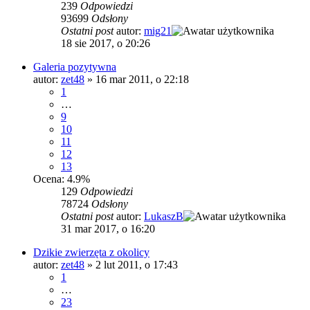
239
Odpowiedzi
93699
Odsłony
Ostatni post
autor:
mig21
18 sie 2017, o 20:26
Galeria pozytywna
autor:
zet48
»
16 mar 2011, o 22:18
1
…
9
10
11
12
13
Ocena: 4.9%
129
Odpowiedzi
78724
Odsłony
Ostatni post
autor:
LukaszB
31 mar 2017, o 16:20
Dzikie zwierzęta z okolicy
autor:
zet48
»
2 lut 2011, o 17:43
1
…
23