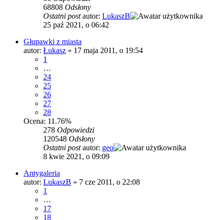
68808
Odsłony
Ostatni post
autor:
LukaszB
25 paź 2021, o 06:42
Głupawki z miasta
autor:
Łukasz
»
17 maja 2011, o 19:54
1
…
24
25
26
27
28
Ocena: 11.76%
278
Odpowiedzi
120548
Odsłony
Ostatni post
autor:
geo
8 kwie 2021, o 09:09
Antygaleria
autor:
LukaszB
»
7 cze 2011, o 22:08
1
…
17
18