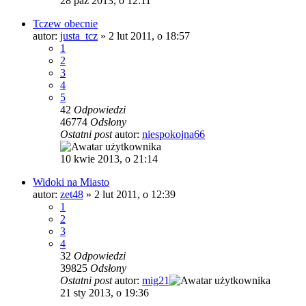
28 paź 2013, o 12:11
Tczew obecnie
autor:
justa_tcz
»
2 lut 2011, o 18:57
1
2
3
4
5
42
Odpowiedzi
46774
Odsłony
Ostatni post
autor:
niespokojna66
10 kwie 2013, o 21:14
Widoki na Miasto
autor:
zet48
»
2 lut 2011, o 12:39
1
2
3
4
32
Odpowiedzi
39825
Odsłony
Ostatni post
autor:
mig21
21 sty 2013, o 19:36