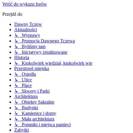
Wróć do wykazu forów
Przejdź do
Dawny Tczew
Aktualności
↳ Wyprawy
↳ Promocja Dawnego Tczewa
↳ Byliśmy tam
↳ Inicjatywy zrealizowane
Historia
↳ Ktokolwiek wiedział, ktokolwiek wie
Przestrzeń miejska
↳ Osiedla
↳ Ulice
↳ Place
↳ Skwery i Parki
Architektura
↳ Obiekty Sakralne
↳ Budynki
↳ Kamienice i domy
↳ Mała architektura
↳ Pomniki i miejsca pamięci
Zabytki