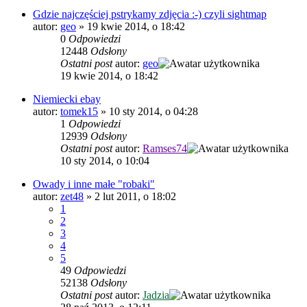
Gdzie najczęściej pstrykamy zdjęcia :-) czyli sightmap
autor:
geo
»
19 kwie 2014, o 18:42
0
Odpowiedzi
12448
Odsłony
Ostatni post
autor:
geo
19 kwie 2014, o 18:42
Niemiecki ebay
autor:
tomek15
»
10 sty 2014, o 04:28
1
Odpowiedzi
12939
Odsłony
Ostatni post
autor:
Ramses74
10 sty 2014, o 10:04
Owady i inne małe "robaki"
autor:
zet48
»
2 lut 2011, o 18:02
1
2
3
4
5
49
Odpowiedzi
52138
Odsłony
Ostatni post
autor:
Jadzia