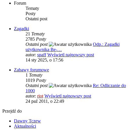
Forum
Tematy
Posty
Ostatni post
Zagadki
21
Tematy
2785
Posty
Ostatni post
Odp.: Zagadki
użytkownika Be-…
autor:
spaff
Wyświetl najnowszy post
14 sty 2025, o 17:56
Zabawy forumowe
1
Tematy
1019
Posty
Ostatni post
Re: Odliczanie do
1000
autor:
riot
Wyświetl najnowszy post
24 paź 2011, o 22:49
Przejdź do
Dawny Tczew
Aktualności