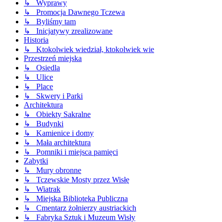
↳ Wyprawy
↳ Promocja Dawnego Tczewa
↳ Byliśmy tam
↳ Inicjatywy zrealizowane
Historia
↳ Ktokolwiek wiedział, ktokolwiek wie
Przestrzeń miejska
↳ Osiedla
↳ Ulice
↳ Place
↳ Skwery i Parki
Architektura
↳ Obiekty Sakralne
↳ Budynki
↳ Kamienice i domy
↳ Mała architektura
↳ Pomniki i miejsca pamięci
Zabytki
↳ Mury obronne
↳ Tczewskie Mosty przez Wisłę
↳ Wiatrak
↳ Miejska Biblioteka Publiczna
↳ Cmentarz żołnierzy austriackich
↳ Fabryka Sztuk i Muzeum Wisły