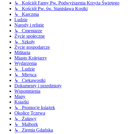
↳ Kościół Farny Pw. Podwyższenia Krzyża Świętego
↳ Kościół Pw. św. Stanisława Kostki
↳ Karczma
Ludzie
Narody i religie
↳ Cmentarze
Życie społeczne
↳ Szkoły
Życie gospodarcze
Militaria
Miasto Kolejarzy
Wydarzenia
↳ Ludzie
↳ Miejsca
↳ Ciekawostki
Dokumenty i przedmioty
Wspomnienia
Mapy
Książki
↳ Promocje książek
Okolice Tczewa
↳ Żuławy
↳ Malbork
↳ Ziemia Gdańska