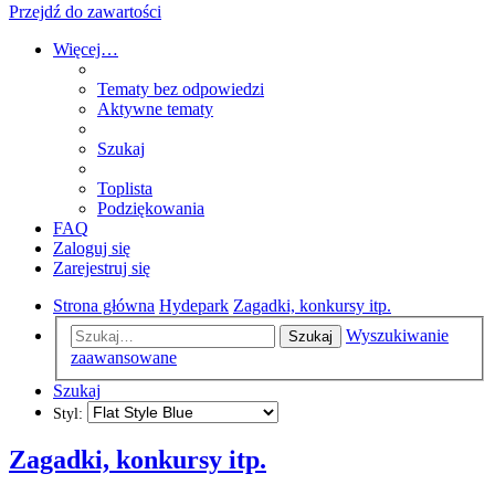
Przejdź do zawartości
Więcej…
Tematy bez odpowiedzi
Aktywne tematy
Szukaj
Toplista
Podziękowania
FAQ
Zaloguj się
Zarejestruj się
Strona główna
Hydepark
Zagadki, konkursy itp.
Wyszukiwanie
Szukaj
zaawansowane
Szukaj
Styl:
Zagadki, konkursy itp.