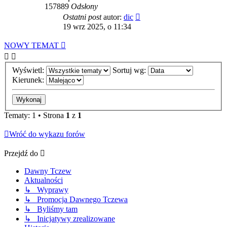
157889
Odsłony
Ostatni post
autor:
dic
19 wrz 2025, o 11:34
NOWY TEMAT
Wyświetl:
Sortuj wg:
Kierunek:
Tematy: 1 • Strona
1
z
1
Wróć do wykazu forów
Przejdź do
Dawny Tczew
Aktualności
↳ Wyprawy
↳ Promocja Dawnego Tczewa
↳ Byliśmy tam
↳ Inicjatywy zrealizowane