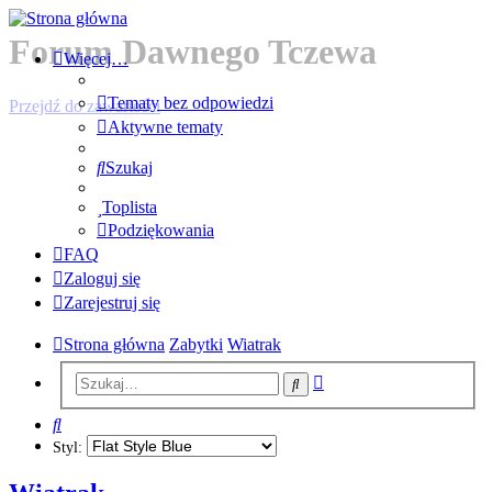
Forum Dawnego Tczewa
Więcej…
Tematy bez odpowiedzi
Przejdź do zawartości
Aktywne tematy
Szukaj
Toplista
Podziękowania
FAQ
Zaloguj się
Zarejestruj się
Strona główna
Zabytki
Wiatrak
Wyszukiwanie
Szukaj
zaawansowane
Szukaj
Styl: