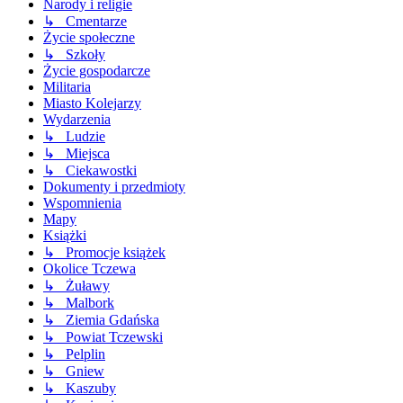
Narody i religie
↳ Cmentarze
Życie społeczne
↳ Szkoły
Życie gospodarcze
Militaria
Miasto Kolejarzy
Wydarzenia
↳ Ludzie
↳ Miejsca
↳ Ciekawostki
Dokumenty i przedmioty
Wspomnienia
Mapy
Książki
↳ Promocje książek
Okolice Tczewa
↳ Żuławy
↳ Malbork
↳ Ziemia Gdańska
↳ Powiat Tczewski
↳ Pelplin
↳ Gniew
↳ Kaszuby