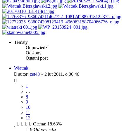
Tematy
Odpowiedzi
Odsłony
Ostatni post
Wiatrak
autor:
zet48
»
2 lut 2011, o 06:46
1
…
8
9
10
11
12
Ocena: 18.63%
119
Odpowiedzi