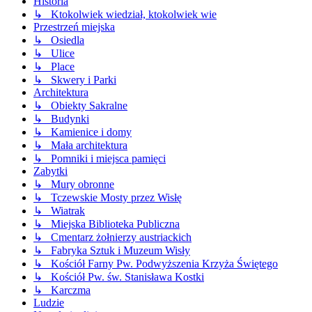
Historia
↳ Ktokolwiek wiedział, ktokolwiek wie
Przestrzeń miejska
↳ Osiedla
↳ Ulice
↳ Place
↳ Skwery i Parki
Architektura
↳ Obiekty Sakralne
↳ Budynki
↳ Kamienice i domy
↳ Mała architektura
↳ Pomniki i miejsca pamięci
Zabytki
↳ Mury obronne
↳ Tczewskie Mosty przez Wisłę
↳ Wiatrak
↳ Miejska Biblioteka Publiczna
↳ Cmentarz żołnierzy austriackich
↳ Fabryka Sztuk i Muzeum Wisły
↳ Kościół Farny Pw. Podwyższenia Krzyża Świętego
↳ Kościół Pw. św. Stanisława Kostki
↳ Karczma
Ludzie