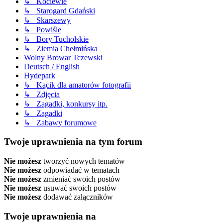
↳ Kociewie
↳ Starogard Gdański
↳ Skarszewy
↳ Powiśle
↳ Bory Tucholskie
↳ Ziemia Chełmińska
Wolny Browar Tczewski
Deutsch / English
Hydepark
↳ Kącik dla amatorów fotografii
↳ Zdjęcia
↳ Zagadki, konkursy itp.
↳ Zagadki
↳ Zabawy forumowe
Twoje uprawnienia na tym forum
Nie możesz
tworzyć nowych tematów
Nie możesz
odpowiadać w tematach
Nie możesz
zmieniać swoich postów
Nie możesz
usuwać swoich postów
Nie możesz
dodawać załączników
Twoje uprawnienia na