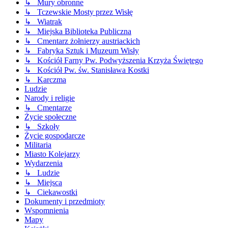
↳ Mury obronne
↳ Tczewskie Mosty przez Wisłę
↳ Wiatrak
↳ Miejska Biblioteka Publiczna
↳ Cmentarz żołnierzy austriackich
↳ Fabryka Sztuk i Muzeum Wisły
↳ Kościół Farny Pw. Podwyższenia Krzyża Świętego
↳ Kościół Pw. św. Stanisława Kostki
↳ Karczma
Ludzie
Narody i religie
↳ Cmentarze
Życie społeczne
↳ Szkoły
Życie gospodarcze
Militaria
Miasto Kolejarzy
Wydarzenia
↳ Ludzie
↳ Miejsca
↳ Ciekawostki
Dokumenty i przedmioty
Wspomnienia
Mapy