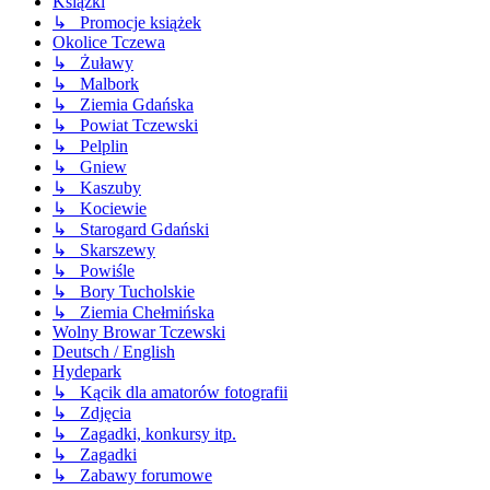
Książki
↳ Promocje książek
Okolice Tczewa
↳ Żuławy
↳ Malbork
↳ Ziemia Gdańska
↳ Powiat Tczewski
↳ Pelplin
↳ Gniew
↳ Kaszuby
↳ Kociewie
↳ Starogard Gdański
↳ Skarszewy
↳ Powiśle
↳ Bory Tucholskie
↳ Ziemia Chełmińska
Wolny Browar Tczewski
Deutsch / English
Hydepark
↳ Kącik dla amatorów fotografii
↳ Zdjęcia
↳ Zagadki, konkursy itp.
↳ Zagadki
↳ Zabawy forumowe