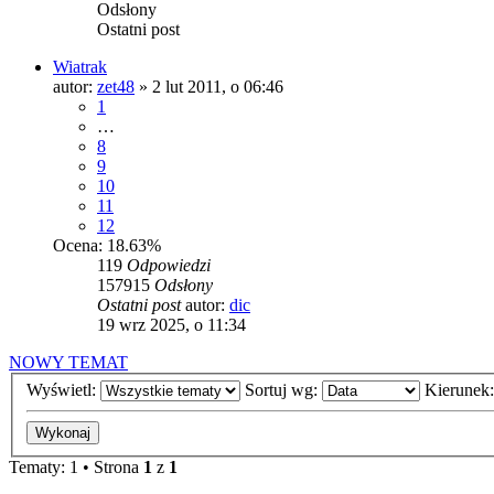
Odsłony
Ostatni post
Wiatrak
autor:
zet48
»
2 lut 2011, o 06:46
1
…
8
9
10
11
12
Ocena: 18.63%
119
Odpowiedzi
157915
Odsłony
Ostatni post
autor:
dic
19 wrz 2025, o 11:34
NOWY TEMAT
Wyświetl:
Sortuj wg:
Kierunek
Tematy: 1 • Strona
1
z
1