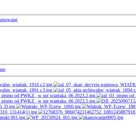
ansowane
ane