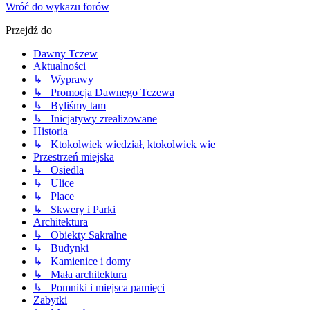
Wróć do wykazu forów
Przejdź do
Dawny Tczew
Aktualności
↳ Wyprawy
↳ Promocja Dawnego Tczewa
↳ Byliśmy tam
↳ Inicjatywy zrealizowane
Historia
↳ Ktokolwiek wiedział, ktokolwiek wie
Przestrzeń miejska
↳ Osiedla
↳ Ulice
↳ Place
↳ Skwery i Parki
Architektura
↳ Obiekty Sakralne
↳ Budynki
↳ Kamienice i domy
↳ Mała architektura
↳ Pomniki i miejsca pamięci
Zabytki