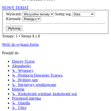
NOWY TEMAT
Wyświetl:
Sortuj wg:
Kierunek:
Tematy: 1 • Strona
1
z
1
Wróć do wykazu forów
Przejdź do
Dawny Tczew
Aktualności
↳ Wyprawy
↳ Promocja Dawnego Tczewa
↳ Byliśmy tam
↳ Inicjatywy zrealizowane
Historia
↳ Ktokolwiek wiedział, ktokolwiek wie
Przestrzeń miejska
↳ Osiedla
↳ Ulice