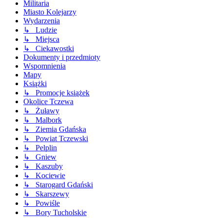
Militaria
Miasto Kolejarzy
Wydarzenia
↳ Ludzie
↳ Miejsca
↳ Ciekawostki
Dokumenty i przedmioty
Wspomnienia
Mapy
Książki
↳ Promocje książek
Okolice Tczewa
↳ Żuławy
↳ Malbork
↳ Ziemia Gdańska
↳ Powiat Tczewski
↳ Pelplin
↳ Gniew
↳ Kaszuby
↳ Kociewie
↳ Starogard Gdański
↳ Skarszewy
↳ Powiśle
↳ Bory Tucholskie