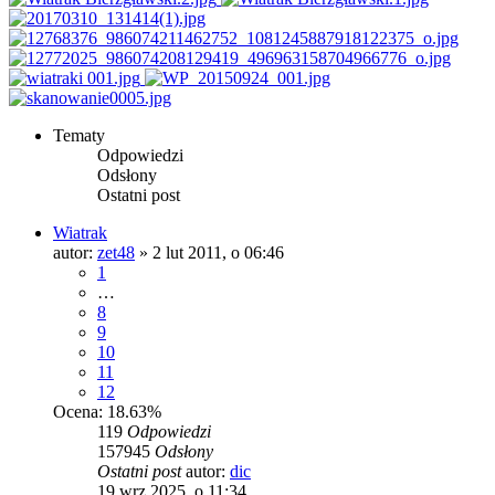
Tematy
Odpowiedzi
Odsłony
Ostatni post
Wiatrak
autor:
zet48
»
2 lut 2011, o 06:46
1
…
8
9
10
11
12
Ocena: 18.63%
119
Odpowiedzi
157945
Odsłony
Ostatni post
autor:
dic
19 wrz 2025, o 11:34