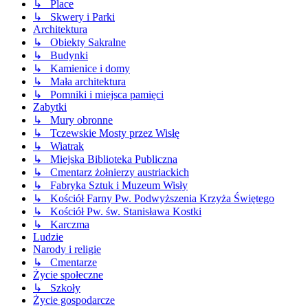
↳ Place
↳ Skwery i Parki
Architektura
↳ Obiekty Sakralne
↳ Budynki
↳ Kamienice i domy
↳ Mała architektura
↳ Pomniki i miejsca pamięci
Zabytki
↳ Mury obronne
↳ Tczewskie Mosty przez Wisłę
↳ Wiatrak
↳ Miejska Biblioteka Publiczna
↳ Cmentarz żołnierzy austriackich
↳ Fabryka Sztuk i Muzeum Wisły
↳ Kościół Farny Pw. Podwyższenia Krzyża Świętego
↳ Kościół Pw. św. Stanisława Kostki
↳ Karczma
Ludzie
Narody i religie
↳ Cmentarze
Życie społeczne
↳ Szkoły
Życie gospodarcze