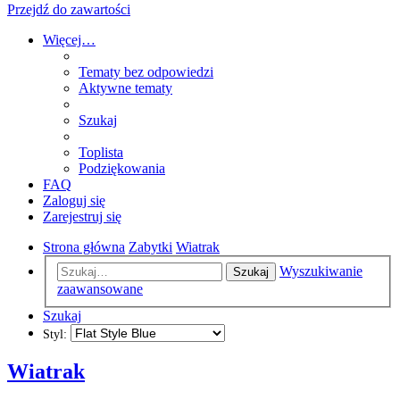
Przejdź do zawartości
Więcej…
Tematy bez odpowiedzi
Aktywne tematy
Szukaj
Toplista
Podziękowania
FAQ
Zaloguj się
Zarejestruj się
Strona główna
Zabytki
Wiatrak
Wyszukiwanie
Szukaj
zaawansowane
Szukaj
Styl:
Wiatrak