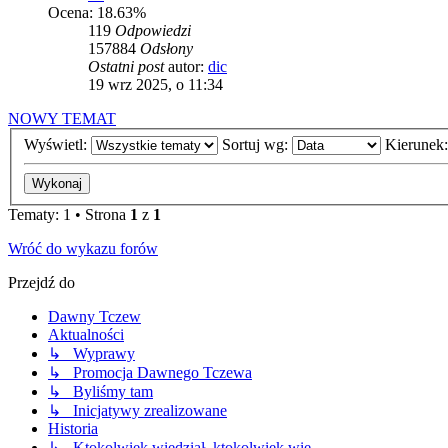
Ocena: 18.63%
119
Odpowiedzi
157884
Odsłony
Ostatni post
autor:
dic
19 wrz 2025, o 11:34
NOWY TEMAT
Wyświetl:
Sortuj wg:
Kierunek
Tematy: 1 • Strona
1
z
1
Wróć do wykazu forów
Przejdź do
Dawny Tczew
Aktualności
↳ Wyprawy
↳ Promocja Dawnego Tczewa
↳ Byliśmy tam
↳ Inicjatywy zrealizowane
Historia
↳ Ktokolwiek wiedział, ktokolwiek wie