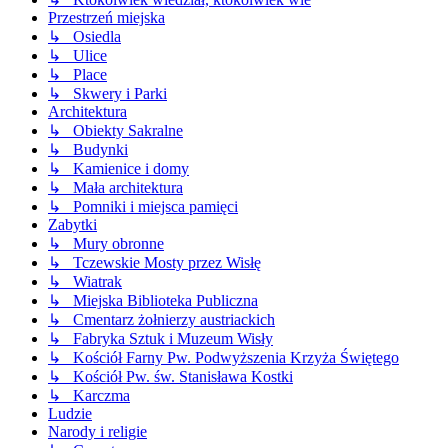
Przestrzeń miejska
↳ Osiedla
↳ Ulice
↳ Place
↳ Skwery i Parki
Architektura
↳ Obiekty Sakralne
↳ Budynki
↳ Kamienice i domy
↳ Mała architektura
↳ Pomniki i miejsca pamięci
Zabytki
↳ Mury obronne
↳ Tczewskie Mosty przez Wisłę
↳ Wiatrak
↳ Miejska Biblioteka Publiczna
↳ Cmentarz żołnierzy austriackich
↳ Fabryka Sztuk i Muzeum Wisły
↳ Kościół Farny Pw. Podwyższenia Krzyża Świętego
↳ Kościół Pw. św. Stanisława Kostki
↳ Karczma
Ludzie
Narody i religie