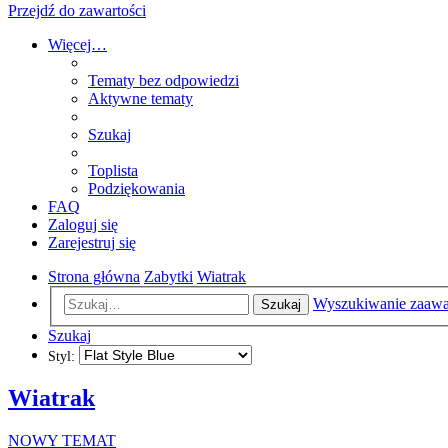
Przejdź do zawartości
Więcej…
Tematy bez odpowiedzi
Aktywne tematy
Szukaj
Toplista
Podziękowania
FAQ
Zaloguj się
Zarejestruj się
Strona główna
Zabytki
Wiatrak
Wyszukiwanie zaaw
Szukaj
Szukaj
Styl:
Wiatrak
NOWY TEMAT