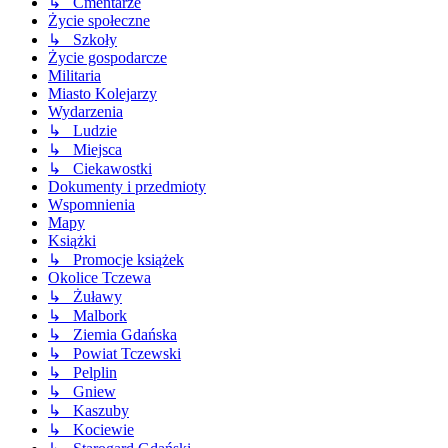
↳ Cmentarze
Życie społeczne
↳ Szkoły
Życie gospodarcze
Militaria
Miasto Kolejarzy
Wydarzenia
↳ Ludzie
↳ Miejsca
↳ Ciekawostki
Dokumenty i przedmioty
Wspomnienia
Mapy
Książki
↳ Promocje książek
Okolice Tczewa
↳ Żuławy
↳ Malbork
↳ Ziemia Gdańska
↳ Powiat Tczewski
↳ Pelplin
↳ Gniew
↳ Kaszuby
↳ Kociewie