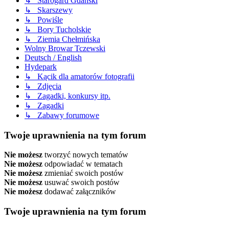
↳ Starogard Gdański
↳ Skarszewy
↳ Powiśle
↳ Bory Tucholskie
↳ Ziemia Chełmińska
Wolny Browar Tczewski
Deutsch / English
Hydepark
↳ Kącik dla amatorów fotografii
↳ Zdjęcia
↳ Zagadki, konkursy itp.
↳ Zagadki
↳ Zabawy forumowe
Twoje uprawnienia na tym forum
Nie możesz
tworzyć nowych tematów
Nie możesz
odpowiadać w tematach
Nie możesz
zmieniać swoich postów
Nie możesz
usuwać swoich postów
Nie możesz
dodawać załączników
Twoje uprawnienia na tym forum