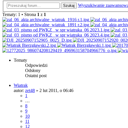
Wyszukiwanie zaawansow
Szukaj
Tematy: 1 • Strona
1
z
1
Tematy
Odpowiedzi
Odsłony
Ostatni post
Wiatrak
autor:
zet48
»
2 lut 2011, o 06:46
1
…
8
9
10
11
12