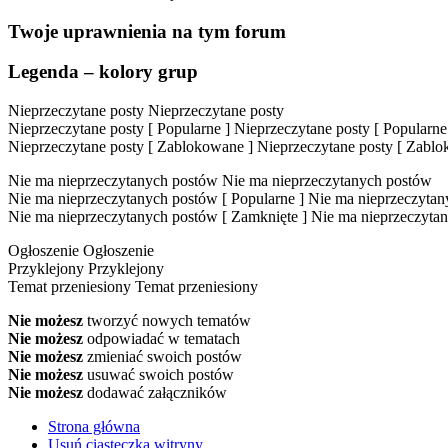
Twoje uprawnienia na tym forum
Legenda – kolory grup
Nieprzeczytane posty
Nieprzeczytane posty
Nieprzeczytane posty [ Popularne ]
Nieprzeczytane posty [ Popularne
Nieprzeczytane posty [ Zablokowane ]
Nieprzeczytane posty [ Zabl
Nie ma nieprzeczytanych postów
Nie ma nieprzeczytanych postów
Nie ma nieprzeczytanych postów [ Popularne ]
Nie ma nieprzeczytany
Nie ma nieprzeczytanych postów [ Zamknięte ]
Nie ma nieprzeczytan
Ogłoszenie
Ogłoszenie
Przyklejony
Przyklejony
Temat przeniesiony
Temat przeniesiony
Nie możesz
tworzyć nowych tematów
Nie możesz
odpowiadać w tematach
Nie możesz
zmieniać swoich postów
Nie możesz
usuwać swoich postów
Nie możesz
dodawać załączników
Strona główna
Usuń ciasteczka witryny