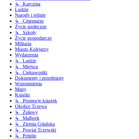
↳ Karczma
Ludzie
Narody i religie
↳ Cmentarze
Życie społeczne
↳ Szkoły
Życie gospodarcze
Militaria
Miasto Kolejarzy
Wydarzenia
↳ Ludzie
↳ Miejsca
↳ Ciekawostki
Dokumenty i przedmioty
Wspomnienia
Mapy
Książki
↳ Promocje książek
Okolice Tczewa
↳ Żuławy
↳ Malbork
↳ Ziemia Gdańska
↳ Powiat Tczewski
↳ Pelplin