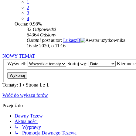
1
2
3
4
Ocena: 0.98%
32
Odpowiedzi
54364
Odsłony
Ostatni post
autor:
LukaszB
16 sie 2020, o 11:16
NOWY TEMAT
Wyświetl:
Sortuj wg:
Kierunek
Tematy: 1 • Strona
1
z
1
Wróć do wykazu forów
Przejdź do
Dawny Tczew
Aktualności
↳ Wyprawy
↳ Promocja Dawnego Tczewa