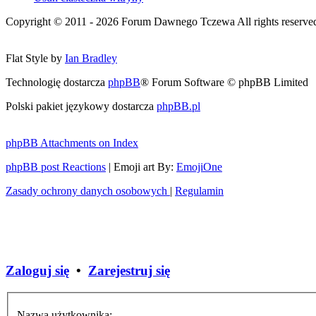
Copyright © 2011 - 2026 Forum Dawnego Tczewa All rights reserved 
Flat Style by
Ian Bradley
Technologię dostarcza
phpBB
® Forum Software © phpBB Limited
Polski pakiet językowy dostarcza
phpBB.pl
phpBB Attachments on Index
phpBB post Reactions
| Emoji art By:
EmojiOne
Zasady ochrony danych osobowych
|
Regulamin
Zaloguj się
•
Zarejestruj się
Nazwa użytkownika: