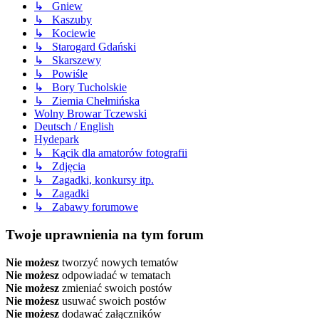
↳ Gniew
↳ Kaszuby
↳ Kociewie
↳ Starogard Gdański
↳ Skarszewy
↳ Powiśle
↳ Bory Tucholskie
↳ Ziemia Chełmińska
Wolny Browar Tczewski
Deutsch / English
Hydepark
↳ Kącik dla amatorów fotografii
↳ Zdjęcia
↳ Zagadki, konkursy itp.
↳ Zagadki
↳ Zabawy forumowe
Twoje uprawnienia na tym forum
Nie możesz
tworzyć nowych tematów
Nie możesz
odpowiadać w tematach
Nie możesz
zmieniać swoich postów
Nie możesz
usuwać swoich postów
Nie możesz
dodawać załączników