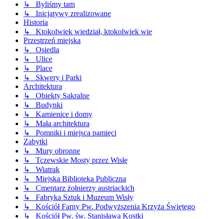
↳ Byliśmy tam
↳ Inicjatywy zrealizowane
Historia
↳ Ktokolwiek wiedział, ktokolwiek wie
Przestrzeń miejska
↳ Osiedla
↳ Ulice
↳ Place
↳ Skwery i Parki
Architektura
↳ Obiekty Sakralne
↳ Budynki
↳ Kamienice i domy
↳ Mała architektura
↳ Pomniki i miejsca pamięci
Zabytki
↳ Mury obronne
↳ Tczewskie Mosty przez Wisłę
↳ Wiatrak
↳ Miejska Biblioteka Publiczna
↳ Cmentarz żołnierzy austriackich
↳ Fabryka Sztuk i Muzeum Wisły
↳ Kościół Farny Pw. Podwyższenia Krzyża Świętego
↳ Kościół Pw. św. Stanisława Kostki