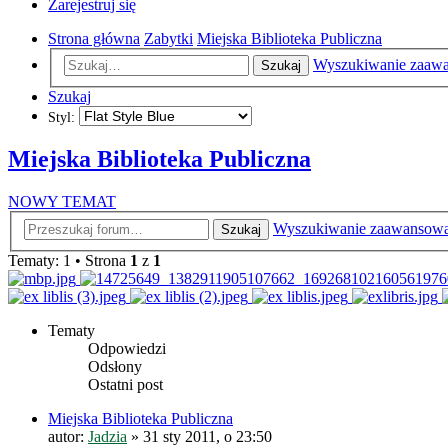
Zarejestruj się
Strona główna
Zabytki
Miejska Biblioteka Publiczna
Wyszukiwanie zaaw
Szukaj
Szukaj
Styl:
Miejska Biblioteka Publiczna
NOWY TEMAT
Wyszukiwanie zaawansow
Szukaj
Tematy: 1 • Strona
1
z
1
Tematy
Odpowiedzi
Odsłony
Ostatni post
Miejska Biblioteka Publiczna
autor:
Jadzia
»
31 sty 2011, o 23:50