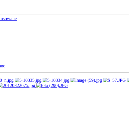
ansowane
ane