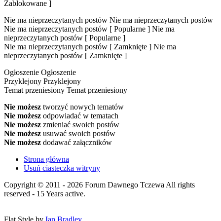
Zablokowane ]
Nie ma nieprzeczytanych postów
Nie ma nieprzeczytanych postów
Nie ma nieprzeczytanych postów [ Popularne ]
Nie ma
nieprzeczytanych postów [ Popularne ]
Nie ma nieprzeczytanych postów [ Zamknięte ]
Nie ma
nieprzeczytanych postów [ Zamknięte ]
Ogłoszenie
Ogłoszenie
Przyklejony
Przyklejony
Temat przeniesiony
Temat przeniesiony
Nie możesz
tworzyć nowych tematów
Nie możesz
odpowiadać w tematach
Nie możesz
zmieniać swoich postów
Nie możesz
usuwać swoich postów
Nie możesz
dodawać załączników
Strona główna
Usuń ciasteczka witryny
Copyright © 2011 - 2026 Forum Dawnego Tczewa All rights
reserved - 15 Years active.
Flat Style by
Ian Bradley