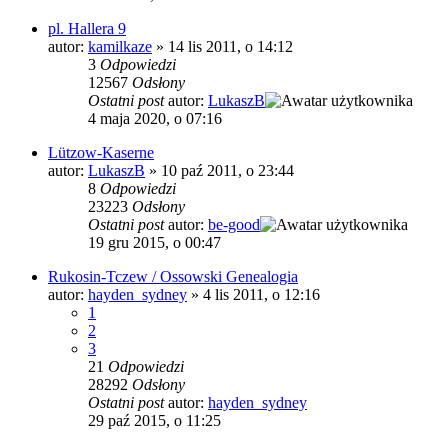
pl. Hallera 9
autor:
kamilkaze
»
14 lis 2011, o 14:12
3
Odpowiedzi
12567
Odsłony
Ostatni post
autor:
LukaszB
4 maja 2020, o 07:16
Lützow-Kaserne
autor:
LukaszB
»
10 paź 2011, o 23:44
8
Odpowiedzi
23223
Odsłony
Ostatni post
autor:
be-good
19 gru 2015, o 00:47
Rukosin-Tczew / Ossowski Genealogia
autor:
hayden_sydney
»
4 lis 2011, o 12:16
1
2
3
21
Odpowiedzi
28292
Odsłony
Ostatni post
autor:
hayden_sydney
29 paź 2015, o 11:25