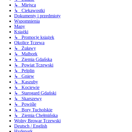
↳ Miejsca
↳ Ciekawostki
Dokumenty i przedmioty
Wspomnienia
Mapy
Książki
↳ Promocje książek
Okolice Tczewa
↳ Żuławy
↳ Malbork
↳ Ziemia Gdańska
↳ Powiat Tczewski
↳ Pelplin
↳ Gniew
↳ Kaszuby
↳ Kociewie
↳ Starogard Gdański
↳ Skarszewy
↳ Powiśle
↳ Bory Tucholskie
↳ Ziemia Chełmińska
Wolny Browar Tczewski
Deutsch / English
Hydepark