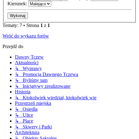
Kierunek:
Tematy: 7 • Strona
1
z
1
Wróć do wykazu forów
Przejdź do
Dawny Tczew
Aktualności
↳ Wyprawy
↳ Promocja Dawnego Tczewa
↳ Byliśmy tam
↳ Inicjatywy zrealizowane
Historia
↳ Ktokolwiek wiedział, ktokolwiek wie
Przestrzeń miejska
↳ Osiedla
↳ Ulice
↳ Place
↳ Skwery i Parki
Architektura
↳ Obiekty Sakralne