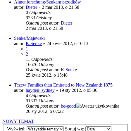
Ahnenforschung/Szukam przodków
autor:
Dieter
»
2 mar 2013, o 21:58
0
Odpowiedzi
9233
Odsłony
Ostatni post
autor:
Dieter
2 mar 2013, o 21:58
Senke/Majewski
autor:
K.Senke
»
24 kwie 2012, o 16:13
1
2
11
Odpowiedzi
16676
Odsłony
Ostatni post
autor:
K.Senke
25 kwie 2012, o 15:48
Tczew Families than Emirated to New Zealand: 1875
autor:
hayden_sydney
»
19 sty 2012, o 05:36
4
Odpowiedzi
91332
Odsłony
Ostatni post
autor:
be-good
20 sty 2012, o 07:22
NOWY TEMAT
Wyświetl:
Sortuj wg: