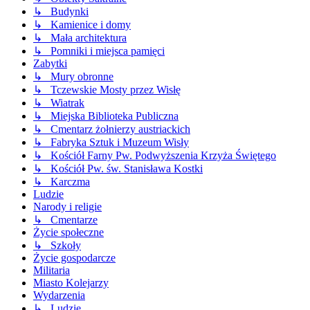
↳ Budynki
↳ Kamienice i domy
↳ Mała architektura
↳ Pomniki i miejsca pamięci
Zabytki
↳ Mury obronne
↳ Tczewskie Mosty przez Wisłę
↳ Wiatrak
↳ Miejska Biblioteka Publiczna
↳ Cmentarz żołnierzy austriackich
↳ Fabryka Sztuk i Muzeum Wisły
↳ Kościół Farny Pw. Podwyższenia Krzyża Świętego
↳ Kościół Pw. św. Stanisława Kostki
↳ Karczma
Ludzie
Narody i religie
↳ Cmentarze
Życie społeczne
↳ Szkoły
Życie gospodarcze
Militaria
Miasto Kolejarzy
Wydarzenia
↳ Ludzie