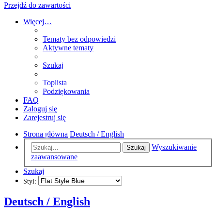
Przejdź do zawartości
Więcej…
Tematy bez odpowiedzi
Aktywne tematy
Szukaj
Toplista
Podziękowania
FAQ
Zaloguj się
Zarejestruj się
Strona główna
Deutsch / English
Wyszukiwanie
Szukaj
zaawansowane
Szukaj
Styl:
Deutsch / English