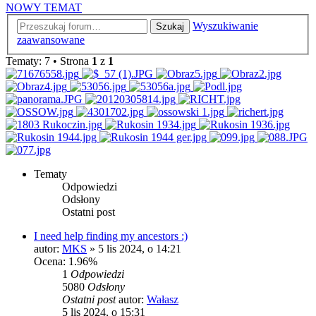
NOWY TEMAT
Wyszukiwanie
Szukaj
zaawansowane
Tematy: 7 • Strona
1
z
1
Tematy
Odpowiedzi
Odsłony
Ostatni post
I need help finding my ancestors :)
autor:
MKS
»
5 lis 2024, o 14:21
Ocena: 1.96%
1
Odpowiedzi
5080
Odsłony
Ostatni post
autor:
Wałasz
5 lis 2024, o 15:31