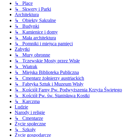
↳ Place
↳ Skwery i Parki
Architektura
↳ Obiekty Sakralne
↳ Budynki
↳ Kamienice i domy
↳ Mała architektura
↳ Pomniki i miejsca pamięci
Zabytki
↳ Mury obronne
↳ Tczewskie Mosty przez Wisłę
↳ Wiatrak
↳ Miejska Biblioteka Publiczna
↳ Cmentarz żołnierzy austriackich
↳ Fabryka Sztuk i Muzeum Wisły
↳ Kościół Farny Pw. Podwyższenia Krzyża Świętego
↳ Kościół Pw. św. Stanisława Kostki
↳ Karczma
Ludzie
Narody i religie
↳ Cmentarze
Życie społeczne
↳ Szkoły
Życie gospodarcze