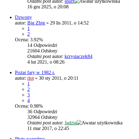
Ostatni post
autor:
spaff
16 gru 2025, o 20:08
Dzwony
autor:
Big Zbig
»
29 lis 2011, o 14:52
1
2
Ocena: 3.92%
14
Odpowiedzi
21604
Odsłony
Ostatni post
autor:
krzysiaczek84
4 lut 2021, o 08:26
Pożar fary w 1982 r.
autor:
riot
»
30 sty 2011, o 20:11
1
2
3
4
Ocena: 0.98%
36
Odpowiedzi
32964
Odsłony
Ostatni post
autor:
Jadzia
11 mar 2017, o 22:45
Płyty nagrobne