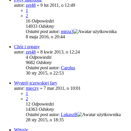
autor:
zet48
»
9 lut 2011, o 12:49
1
2
16
Odpowiedzi
14933
Odsłony
Ostatni post
autor:
mirza3
8 maja 2016, o 20:44
Chór i organy
autor:
zet48
»
8 kwie 2013, o 12:24
4
Odpowiedzi
9682
Odsłony
Ostatni post
autor:
Carolus
30 sty 2015, o 22:53
Wystrój tczewskiej fary
autor:
mieczy
»
7 mar 2011, o 10:01
1
2
12
Odpowiedzi
14363
Odsłony
Ostatni post
autor:
LukaszB
28 sty 2015, o 18:35
Witraże