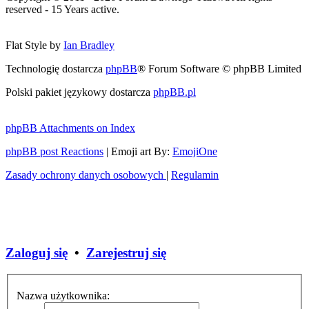
reserved - 15 Years active.
Flat Style by
Ian Bradley
Technologię dostarcza
phpBB
® Forum Software © phpBB Limited
Polski pakiet językowy dostarcza
phpBB.pl
phpBB Attachments on Index
phpBB post Reactions
| Emoji art By:
EmojiOne
Zasady ochrony danych osobowych
|
Regulamin
Zaloguj się
•
Zarejestruj się
Nazwa użytkownika: