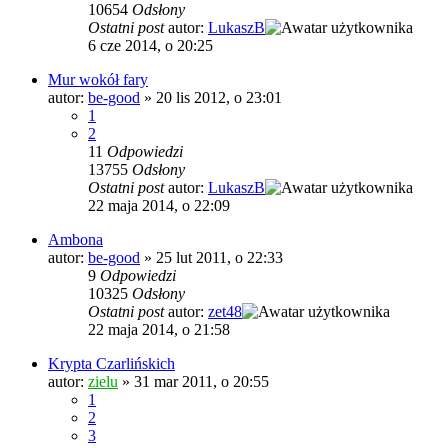
10654
Odsłony
Ostatni post
autor:
LukaszB
6 cze 2014, o 20:25
Mur wokół fary
autor:
be-good
»
20 lis 2012, o 23:01
1
2
11
Odpowiedzi
13755
Odsłony
Ostatni post
autor:
LukaszB
22 maja 2014, o 22:09
Ambona
autor:
be-good
»
25 lut 2011, o 22:33
9
Odpowiedzi
10325
Odsłony
Ostatni post
autor:
zet48
22 maja 2014, o 21:58
Krypta Czarlińskich
autor:
zielu
»
31 mar 2011, o 20:55
1
2
3