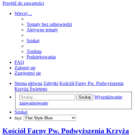
Przejdź do zawartości
Więcej…
Tematy bez odpowiedzi
Aktywne tematy
Szukaj
Toplista
Podziękowania
FAQ
Zaloguj się
Zarejestruj się
Strona główna
Zabytki
Kościół Farny Pw. Podwyższenia
Krzyża Świętego
Wyszukiwanie
Szukaj
zaawansowane
Szukaj
Styl:
Kościół Farny Pw. Podwyższenia Krzyża