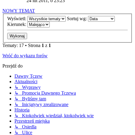
24 lut 2011, o 23:23
NOWY TEMAT
Wyświetl:
Sortuj wg:
Kierunek:
Tematy: 17 • Strona
1
z
1
Wróć do wykazu forów
Przejdź do
Dawny Tczew
Aktualności
↳ Wyprawy
↳ Promocja Dawnego Tczewa
↳ Byliśmy tam
↳ Inicjatywy zrealizowane
Historia
↳ Ktokolwiek wiedział, ktokolwiek wie
Przestrzeń miejska
↳ Osiedla
↳ Ulice