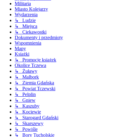
Militaria
Miasto Kolejarzy
Wydarzenia
↳ Ludzie
↳ Miejsca
↳ Ciekawostki
Dokumenty i przedmioty
Wspomnienia
Mapy
Książki
↳ Promocje książek
Okolice Tczewa
↳ Żuławy
↳ Malbork
↳ Ziemia Gdańska
↳ Powiat Tczewski
↳ Pelplin
↳ Gniew
↳ Kaszuby
↳ Kociewie
↳ Starogard Gdański
↳ Skarszewy
↳ Powiśle
↳ Bory Tucholskie