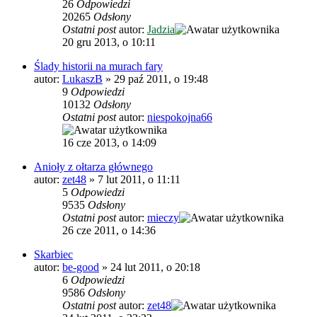
26
Odpowiedzi
20265
Odsłony
Ostatni post
autor:
Jadzia
20 gru 2013, o 10:11
Ślady historii na murach fary
autor:
LukaszB
»
29 paź 2011, o 19:48
9
Odpowiedzi
10132
Odsłony
Ostatni post
autor:
niespokojna66
16 cze 2013, o 14:09
Anioły z ołtarza głównego
autor:
zet48
»
7 lut 2011, o 11:11
5
Odpowiedzi
9535
Odsłony
Ostatni post
autor:
mieczy
26 cze 2011, o 14:36
Skarbiec
autor:
be-good
»
24 lut 2011, o 20:18
6
Odpowiedzi
9586
Odsłony
Ostatni post
autor:
zet48