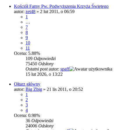
Kościół Farny Pw. Podwyższenia Krzyża Świętego
autor:
zet48
»
2 lut 2011, o 06:59
1
…
7
8
9
10
11
Ocena: 5.88%
109
Odpowiedzi
75450
Odsłony
Ostatni post
autor:
spaff
15 lut 2026, o 13:22
Ołtarz główny
autor:
Big Zbig
»
21 lis 2011, o 20:52
1
2
3
4
Ocena: 0.98%
36
Odpowiedzi
24006
Odsłony