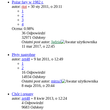
Pożar fary w 1982 r.
autor:
riot
»
30 sty 2011, o 20:11
1
2
3
4
Ocena: 0.98%
36
Odpowiedzi
32971
Odsłony
Ostatni post
autor:
Jadzia
11 mar 2017, o 22:45
Płyty nagrobne
autor:
zet48
»
9 lut 2011, o 12:49
1
2
16
Odpowiedzi
14934
Odsłony
Ostatni post
autor:
mirza3
8 maja 2016, o 20:44
Chór i organy
autor:
zet48
»
8 kwie 2013, o 12:24
4
Odpowiedzi
9683
Odsłony