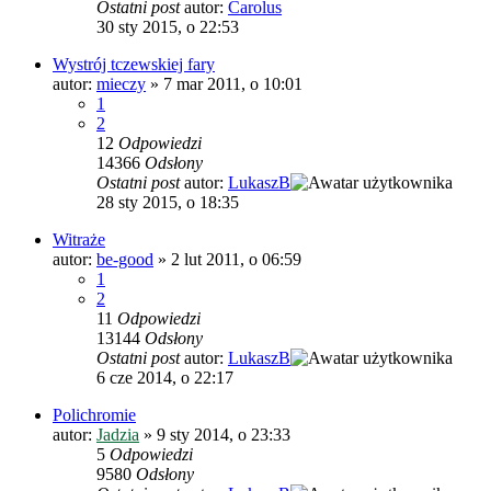
Ostatni post
autor:
Carolus
30 sty 2015, o 22:53
Wystrój tczewskiej fary
autor:
mieczy
»
7 mar 2011, o 10:01
1
2
12
Odpowiedzi
14366
Odsłony
Ostatni post
autor:
LukaszB
28 sty 2015, o 18:35
Witraże
autor:
be-good
»
2 lut 2011, o 06:59
1
2
11
Odpowiedzi
13144
Odsłony
Ostatni post
autor:
LukaszB
6 cze 2014, o 22:17
Polichromie
autor:
Jadzia
»
9 sty 2014, o 23:33
5
Odpowiedzi
9580
Odsłony