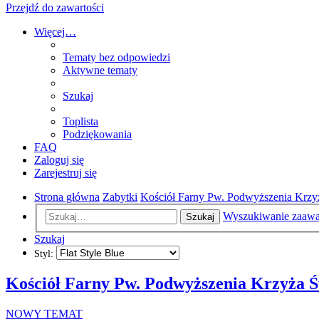
Przejdź do zawartości
Więcej…
Tematy bez odpowiedzi
Aktywne tematy
Szukaj
Toplista
Podziękowania
FAQ
Zaloguj się
Zarejestruj się
Strona główna
Zabytki
Kościół Farny Pw. Podwyższenia Krzy
Wyszukiwanie zaaw
Szukaj
Szukaj
Styl:
Kościół Farny Pw. Podwyższenia Krzyża Ś
NOWY TEMAT