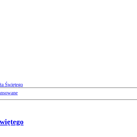
ża Świętego
ansowane
więtego