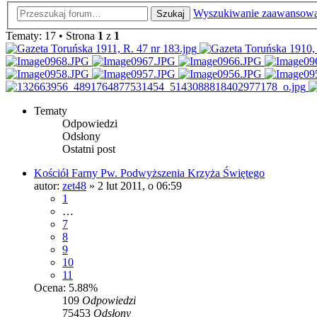
Wyszukiwanie zaawansow
Szukaj
Tematy: 17 • Strona
1
z
1
Tematy
Odpowiedzi
Odsłony
Ostatni post
Kościół Farny Pw. Podwyższenia Krzyża Świętego
autor:
zet48
»
2 lut 2011, o 06:59
1
…
7
8
9
10
11
Ocena: 5.88%
109
Odpowiedzi
75453
Odsłony