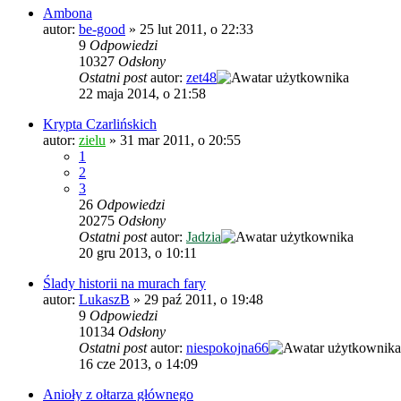
Ambona
autor:
be-good
»
25 lut 2011, o 22:33
9
Odpowiedzi
10327
Odsłony
Ostatni post
autor:
zet48
22 maja 2014, o 21:58
Krypta Czarlińskich
autor:
zielu
»
31 mar 2011, o 20:55
1
2
3
26
Odpowiedzi
20275
Odsłony
Ostatni post
autor:
Jadzia
20 gru 2013, o 10:11
Ślady historii na murach fary
autor:
LukaszB
»
29 paź 2011, o 19:48
9
Odpowiedzi
10134
Odsłony
Ostatni post
autor:
niespokojna66
16 cze 2013, o 14:09
Anioły z ołtarza głównego