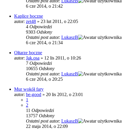
Ostatni post
autor:
LukaszB
6 cze 2014, o 21:42
Kaplice boczne
autor:
zet48
»
23 lut 2011, o 22:05
4
Odpowiedzi
9303
Odsłony
Ostatni post
autor:
LukaszB
6 cze 2014, o 21:34
Ołtarze boczne
autor:
Jak.osa
»
12 lis 2011, o 10:26
7
Odpowiedzi
10655
Odsłony
Ostatni post
autor:
LukaszB
6 cze 2014, o 20:25
Mur wokół fary
autor:
be-good
»
20 lis 2012, o 23:01
1
2
11
Odpowiedzi
13757
Odsłony
Ostatni post
autor:
LukaszB
22 maja 2014, o 22:09