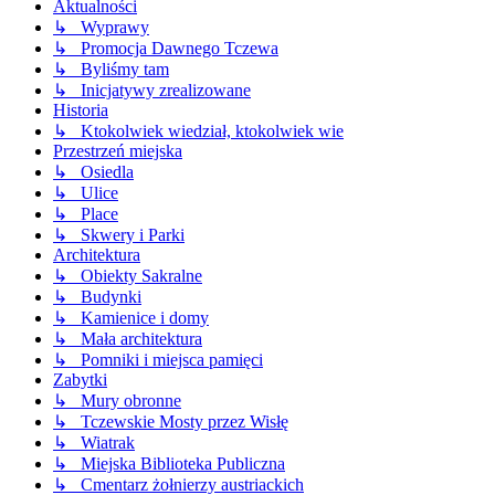
Aktualności
↳ Wyprawy
↳ Promocja Dawnego Tczewa
↳ Byliśmy tam
↳ Inicjatywy zrealizowane
Historia
↳ Ktokolwiek wiedział, ktokolwiek wie
Przestrzeń miejska
↳ Osiedla
↳ Ulice
↳ Place
↳ Skwery i Parki
Architektura
↳ Obiekty Sakralne
↳ Budynki
↳ Kamienice i domy
↳ Mała architektura
↳ Pomniki i miejsca pamięci
Zabytki
↳ Mury obronne
↳ Tczewskie Mosty przez Wisłę
↳ Wiatrak
↳ Miejska Biblioteka Publiczna
↳ Cmentarz żołnierzy austriackich