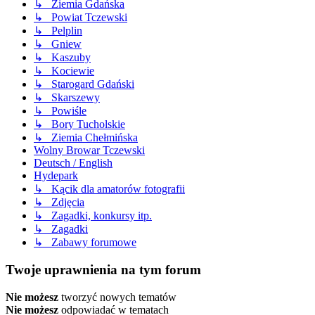
↳ Ziemia Gdańska
↳ Powiat Tczewski
↳ Pelplin
↳ Gniew
↳ Kaszuby
↳ Kociewie
↳ Starogard Gdański
↳ Skarszewy
↳ Powiśle
↳ Bory Tucholskie
↳ Ziemia Chełmińska
Wolny Browar Tczewski
Deutsch / English
Hydepark
↳ Kącik dla amatorów fotografii
↳ Zdjęcia
↳ Zagadki, konkursy itp.
↳ Zagadki
↳ Zabawy forumowe
Twoje uprawnienia na tym forum
Nie możesz
tworzyć nowych tematów
Nie możesz
odpowiadać w tematach