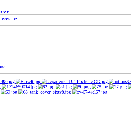
mowe
ansowane
ane