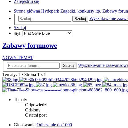
Zarejestruj się
Strona główna
Hydepark
Zagadki, konkursy itp.
Zabawy foru
Wyszukiwanie zaaw
Szukaj
Szukaj
Styl:
Zabawy forumowe
NOWY TEMAT
Wyszukiwanie zaawansow
Szukaj
Tematy: 1 • Strona
1
z
1
Tematy
Odpowiedzi
Odsłony
Ostatni post
Głosowanie
Odliczanie do 1000