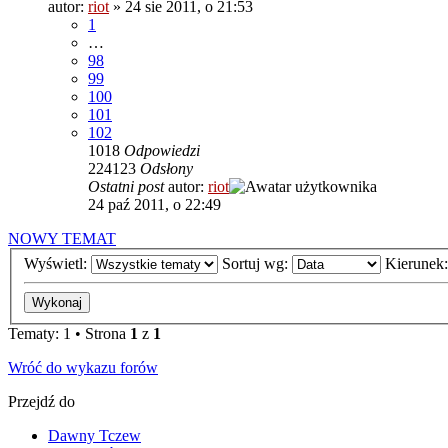
autor:
riot
»
24 sie 2011, o 21:53
1
…
98
99
100
101
102
1018
Odpowiedzi
224123
Odsłony
Ostatni post
autor:
riot
24 paź 2011, o 22:49
NOWY TEMAT
Wyświetl:
Sortuj wg:
Kierunek
Tematy: 1 • Strona
1
z
1
Wróć do wykazu forów
Przejdź do
Dawny Tczew