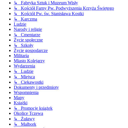
↳ Fabryka Sztuk i Muzeum Wisły
↳ Kościół Farny Pw. Podwyższenia Krzyża Świętego
↳ Kościół Pw. św. Stanisława Kostki
↳ Karczma
Ludzie
Narody i religie
↳ Cmentarze
Życie społeczne
↳ Szkoły
Życie gospodarcze
Militaria
Miasto Kolejarzy
Wydarzenia
↳ Ludzie
↳ Miejsca
↳ Ciekawostki
Dokumenty i przedmioty
Wspomnienia
Mapy
Książki
↳ Promocje książek
Okolice Tczewa
↳ Żuławy
↳ Malbork