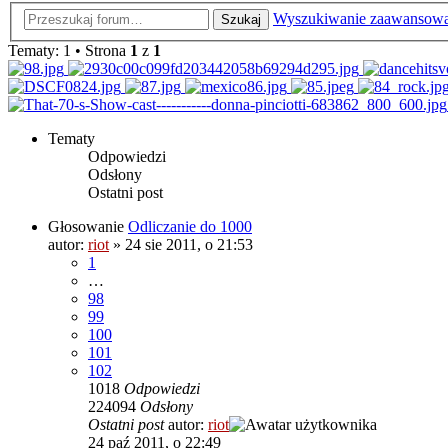
Wyszukiwanie zaawansow
Szukaj
Tematy: 1 • Strona
1
z
1
Tematy
Odpowiedzi
Odsłony
Ostatni post
Głosowanie
Odliczanie do 1000
autor:
riot
»
24 sie 2011, o 21:53
1
…
98
99
100
101
102
1018
Odpowiedzi
224094
Odsłony
Ostatni post
autor:
riot
24 paź 2011, o 22:49