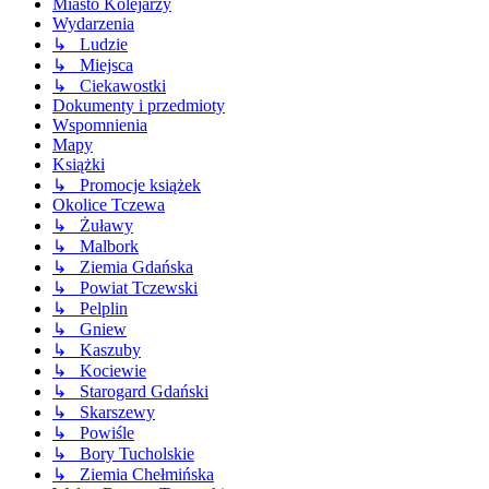
Miasto Kolejarzy
Wydarzenia
↳ Ludzie
↳ Miejsca
↳ Ciekawostki
Dokumenty i przedmioty
Wspomnienia
Mapy
Książki
↳ Promocje książek
Okolice Tczewa
↳ Żuławy
↳ Malbork
↳ Ziemia Gdańska
↳ Powiat Tczewski
↳ Pelplin
↳ Gniew
↳ Kaszuby
↳ Kociewie
↳ Starogard Gdański
↳ Skarszewy
↳ Powiśle
↳ Bory Tucholskie
↳ Ziemia Chełmińska