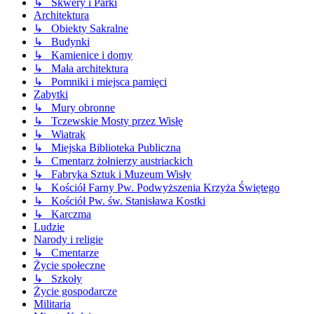
↳ Skwery i Parki
Architektura
↳ Obiekty Sakralne
↳ Budynki
↳ Kamienice i domy
↳ Mała architektura
↳ Pomniki i miejsca pamięci
Zabytki
↳ Mury obronne
↳ Tczewskie Mosty przez Wisłę
↳ Wiatrak
↳ Miejska Biblioteka Publiczna
↳ Cmentarz żołnierzy austriackich
↳ Fabryka Sztuk i Muzeum Wisły
↳ Kościół Farny Pw. Podwyższenia Krzyża Świętego
↳ Kościół Pw. św. Stanisława Kostki
↳ Karczma
Ludzie
Narody i religie
↳ Cmentarze
Życie społeczne
↳ Szkoły
Życie gospodarcze
Militaria