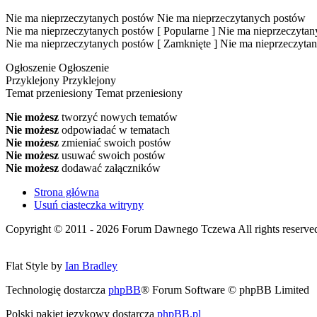
Nie ma nieprzeczytanych postów
Nie ma nieprzeczytanych postów
Nie ma nieprzeczytanych postów [ Popularne ]
Nie ma nieprzeczytany
Nie ma nieprzeczytanych postów [ Zamknięte ]
Nie ma nieprzeczytan
Ogłoszenie
Ogłoszenie
Przyklejony
Przyklejony
Temat przeniesiony
Temat przeniesiony
Nie możesz
tworzyć nowych tematów
Nie możesz
odpowiadać w tematach
Nie możesz
zmieniać swoich postów
Nie możesz
usuwać swoich postów
Nie możesz
dodawać załączników
Strona główna
Usuń ciasteczka witryny
Copyright © 2011 - 2026 Forum Dawnego Tczewa All rights reserved 
Flat Style by
Ian Bradley
Technologię dostarcza
phpBB
® Forum Software © phpBB Limited
Polski pakiet językowy dostarcza
phpBB.pl