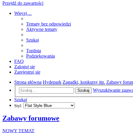
Przejdź do zawartości
Więcej…
Tematy bez odpowiedzi
Aktywne tematy
Szukaj
Toplista
Podziękowania
FAQ
Zaloguj się
Zarejestruj się
Strona główna
Hydepark
Zagadki, konkursy itp.
Zabawy foru
Wyszukiwanie zaaw
Szukaj
Szukaj
Styl:
Zabawy forumowe
NOWY TEMAT