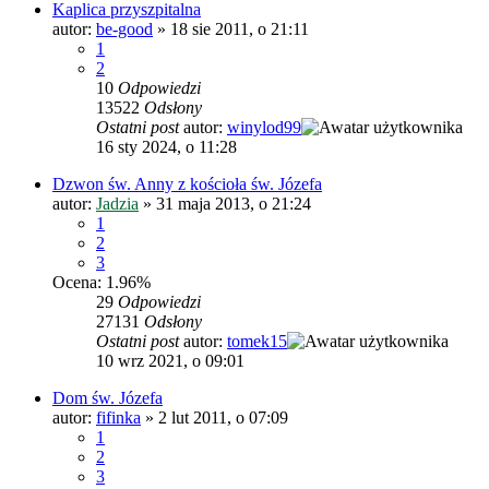
Kaplica przyszpitalna
autor:
be-good
»
18 sie 2011, o 21:11
1
2
10
Odpowiedzi
13522
Odsłony
Ostatni post
autor:
winylod99
16 sty 2024, o 11:28
Dzwon św. Anny z kościoła św. Józefa
autor:
Jadzia
»
31 maja 2013, o 21:24
1
2
3
Ocena: 1.96%
29
Odpowiedzi
27131
Odsłony
Ostatni post
autor:
tomek15
10 wrz 2021, o 09:01
Dom św. Józefa
autor:
fifinka
»
2 lut 2011, o 07:09
1
2
3