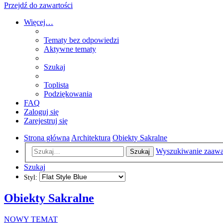
Przejdź do zawartości
Więcej…
Tematy bez odpowiedzi
Aktywne tematy
Szukaj
Toplista
Podziękowania
FAQ
Zaloguj się
Zarejestruj się
Strona główna
Architektura
Obiekty Sakralne
Wyszukiwanie zaaw
Szukaj
Szukaj
Styl:
Obiekty Sakralne
NOWY TEMAT