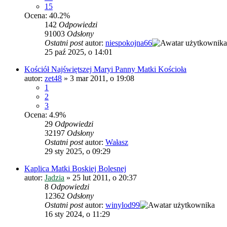
15
Ocena: 40.2%
142
Odpowiedzi
91003
Odsłony
Ostatni post
autor:
niespokojna66
25 paź 2025, o 14:01
Kościół Najświętszej Maryi Panny Matki Kościoła
autor:
zet48
»
3 mar 2011, o 19:08
1
2
3
Ocena: 4.9%
29
Odpowiedzi
32197
Odsłony
Ostatni post
autor:
Wałasz
29 sty 2025, o 09:29
Kaplica Matki Boskiej Bolesnej
autor:
Jadzia
»
25 lut 2011, o 20:37
8
Odpowiedzi
12362
Odsłony
Ostatni post
autor:
winylod99
16 sty 2024, o 11:29