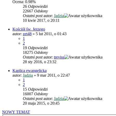
Ocena: 0.98%
26
Odpowiedzi
22667
Odsłony
Ostatni post
autor:
Jadzia
10 kwie 2017, o 20:11
Kościół św. Jerzego
autor:
zet48
»
5 lut 2011, o 01:43
1
2
19
Odpowiedzi
18275
Odsłony
Ostatni post
autor:
treviss
28 sty 2016, o 23:32
Kaplica ewangelicka
autor:
Jadzia
»
9 mar 2011, o 22:47
1
2
15
Odpowiedzi
16007
Odsłony
Ostatni post
autor:
Jadzia
20 maja 2015, o 20:45
NOWY TEMAT