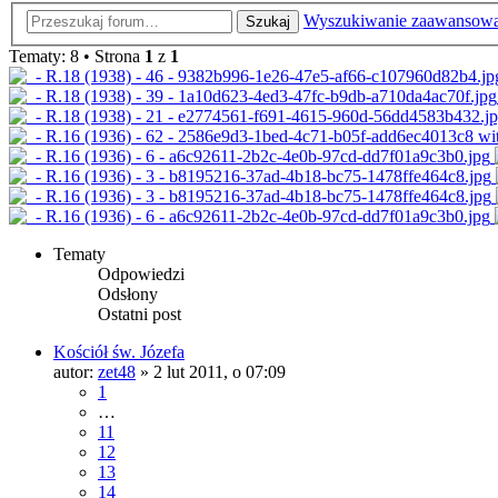
Wyszukiwanie zaawansow
Szukaj
Tematy: 8 • Strona
1
z
1
Tematy
Odpowiedzi
Odsłony
Ostatni post
Kościół św. Józefa
autor:
zet48
»
2 lut 2011, o 07:09
1
…
11
12
13
14