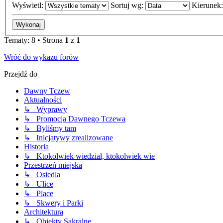
Wyświetl:
Sortuj wg:
Kierunek
Tematy: 8 • Strona
1
z
1
Wróć do wykazu forów
Przejdź do
Dawny Tczew
Aktualności
↳ Wyprawy
↳ Promocja Dawnego Tczewa
↳ Byliśmy tam
↳ Inicjatywy zrealizowane
Historia
↳ Ktokolwiek wiedział, ktokolwiek wie
Przestrzeń miejska
↳ Osiedla
↳ Ulice
↳ Place
↳ Skwery i Parki
Architektura
↳ Obiekty Sakralne