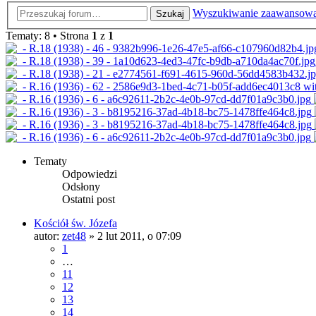
Wyszukiwanie zaawansow
Szukaj
Tematy: 8 • Strona
1
z
1
Tematy
Odpowiedzi
Odsłony
Ostatni post
Kościół św. Józefa
autor:
zet48
»
2 lut 2011, o 07:09
1
…
11
12
13
14