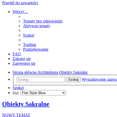
Przejdź do zawartości
Więcej…
Tematy bez odpowiedzi
Aktywne tematy
Szukaj
Toplista
Podziękowania
FAQ
Zaloguj się
Zarejestruj się
Strona główna
Architektura
Obiekty Sakralne
Wyszukiwanie zaaw
Szukaj
Szukaj
Styl:
Obiekty Sakralne
NOWY TEMAT