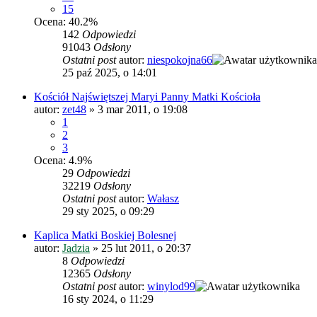
15
Ocena: 40.2%
142
Odpowiedzi
91043
Odsłony
Ostatni post
autor:
niespokojna66
25 paź 2025, o 14:01
Kościół Najświętszej Maryi Panny Matki Kościoła
autor:
zet48
»
3 mar 2011, o 19:08
1
2
3
Ocena: 4.9%
29
Odpowiedzi
32219
Odsłony
Ostatni post
autor:
Wałasz
29 sty 2025, o 09:29
Kaplica Matki Boskiej Bolesnej
autor:
Jadzia
»
25 lut 2011, o 20:37
8
Odpowiedzi
12365
Odsłony
Ostatni post
autor:
winylod99
16 sty 2024, o 11:29