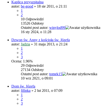
Kaplica przyszpitalna
autor:
be-good
»
18 sie 2011, o 21:11
1
2
10
Odpowiedzi
13526
Odsłony
Ostatni post
autor:
winylod99
16 sty 2024, o 11:28
Dzwon św. Anny z kościoła św. Józefa
autor:
Jadzia
»
31 maja 2013, o 21:24
1
2
3
Ocena: 1.96%
29
Odpowiedzi
27134
Odsłony
Ostatni post
autor:
tomek15
10 wrz 2021, o 09:01
Dom św. Józefa
autor:
fifinka
»
2 lut 2011, o 07:09
1
2
3