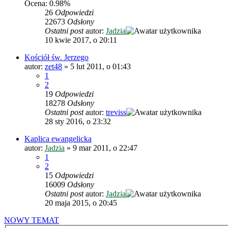
Ocena: 0.98%
26
Odpowiedzi
22673
Odsłony
Ostatni post
autor:
Jadzia
10 kwie 2017, o 20:11
Kościół św. Jerzego
autor:
zet48
»
5 lut 2011, o 01:43
1
2
19
Odpowiedzi
18278
Odsłony
Ostatni post
autor:
treviss
28 sty 2016, o 23:32
Kaplica ewangelicka
autor:
Jadzia
»
9 mar 2011, o 22:47
1
2
15
Odpowiedzi
16009
Odsłony
Ostatni post
autor:
Jadzia
20 maja 2015, o 20:45
NOWY TEMAT