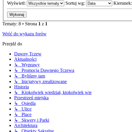
Wyświetl:
Sortuj wg:
Kierunek
Tematy: 8 • Strona
1
z
1
Wróć do wykazu forów
Przejdź do
Dawny Tczew
Aktualności
↳ Wyprawy
↳ Promocja Dawnego Tczewa
↳ Byliśmy tam
↳ Inicjatywy zrealizowane
Historia
↳ Ktokolwiek wiedział, ktokolwiek wie
Przestrzeń miejska
↳ Osiedla
↳ Ulice
↳ Place
↳ Skwery i Parki
Architektura
↳ Obiekty Sakralne