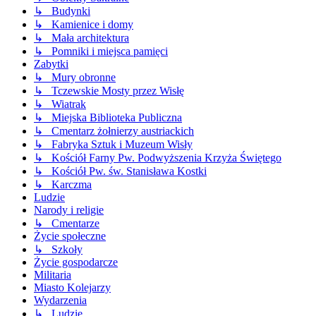
↳ Budynki
↳ Kamienice i domy
↳ Mała architektura
↳ Pomniki i miejsca pamięci
Zabytki
↳ Mury obronne
↳ Tczewskie Mosty przez Wisłę
↳ Wiatrak
↳ Miejska Biblioteka Publiczna
↳ Cmentarz żołnierzy austriackich
↳ Fabryka Sztuk i Muzeum Wisły
↳ Kościół Farny Pw. Podwyższenia Krzyża Świętego
↳ Kościół Pw. św. Stanisława Kostki
↳ Karczma
Ludzie
Narody i religie
↳ Cmentarze
Życie społeczne
↳ Szkoły
Życie gospodarcze
Militaria
Miasto Kolejarzy
Wydarzenia
↳ Ludzie