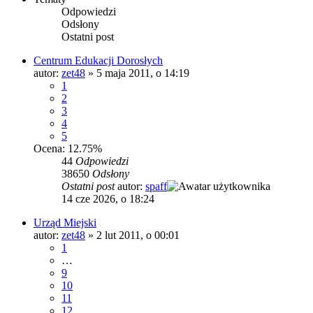
Odpowiedzi
Odsłony
Ostatni post
Centrum Edukacji Dorosłych
autor:
zet48
»
5 maja 2011, o 14:19
1
2
3
4
5
Ocena: 12.75%
44
Odpowiedzi
38650
Odsłony
Ostatni post
autor:
spaff
14 cze 2026, o 18:24
Urząd Miejski
autor:
zet48
»
2 lut 2011, o 00:01
1
…
9
10
11
12