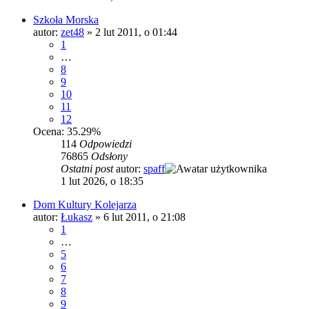
Szkoła Morska
autor:
zet48
»
2 lut 2011, o 01:44
1
…
8
9
10
11
12
Ocena: 35.29%
114
Odpowiedzi
76865
Odsłony
Ostatni post
autor:
spaff
1 lut 2026, o 18:35
Dom Kultury Kolejarza
autor:
Łukasz
»
6 lut 2011, o 21:08
1
…
5
6
7
8
9