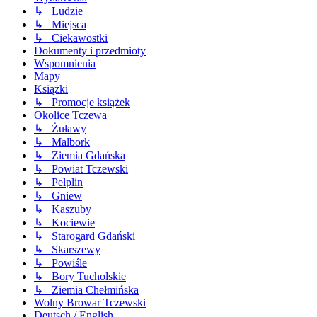
↳ Ludzie
↳ Miejsca
↳ Ciekawostki
Dokumenty i przedmioty
Wspomnienia
Mapy
Książki
↳ Promocje książek
Okolice Tczewa
↳ Żuławy
↳ Malbork
↳ Ziemia Gdańska
↳ Powiat Tczewski
↳ Pelplin
↳ Gniew
↳ Kaszuby
↳ Kociewie
↳ Starogard Gdański
↳ Skarszewy
↳ Powiśle
↳ Bory Tucholskie
↳ Ziemia Chełmińska
Wolny Browar Tczewski
Deutsch / English