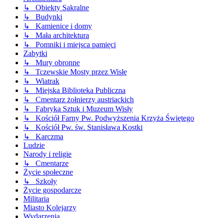
↳ Obiekty Sakralne
↳ Budynki
↳ Kamienice i domy
↳ Mała architektura
↳ Pomniki i miejsca pamięci
Zabytki
↳ Mury obronne
↳ Tczewskie Mosty przez Wisłę
↳ Wiatrak
↳ Miejska Biblioteka Publiczna
↳ Cmentarz żołnierzy austriackich
↳ Fabryka Sztuk i Muzeum Wisły
↳ Kościół Farny Pw. Podwyższenia Krzyża Świętego
↳ Kościół Pw. św. Stanisława Kostki
↳ Karczma
Ludzie
Narody i religie
↳ Cmentarze
Życie społeczne
↳ Szkoły
Życie gospodarcze
Militaria
Miasto Kolejarzy
Wydarzenia