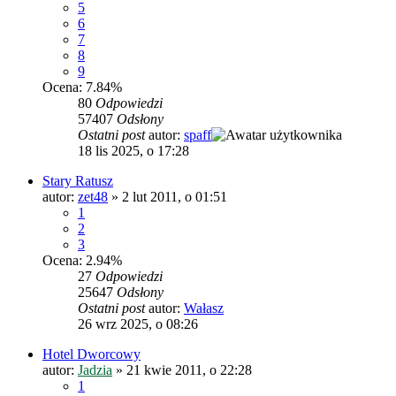
5
6
7
8
9
Ocena: 7.84%
80
Odpowiedzi
57407
Odsłony
Ostatni post
autor:
spaff
18 lis 2025, o 17:28
Stary Ratusz
autor:
zet48
»
2 lut 2011, o 01:51
1
2
3
Ocena: 2.94%
27
Odpowiedzi
25647
Odsłony
Ostatni post
autor:
Wałasz
26 wrz 2025, o 08:26
Hotel Dworcowy
autor:
Jadzia
»
21 kwie 2011, o 22:28
1