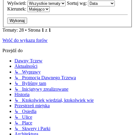
Wyświetl:
Sortuj wg:
Kierunek:
Tematy: 28 • Strona
1
z
1
Wróć do wykazu forów
Przejdź do
Dawny Tczew
Aktualności
↳ Wyprawy
↳ Promocja Dawnego Tczewa
↳ Byliśmy tam
↳ Inicjatywy zrealizowane
Historia
↳ Ktokolwiek wiedział, ktokolwiek wie
Przestrzeń miejska
↳ Osiedla
↳ Ulice
↳ Place
↳ Skwery i Parki
Architektura