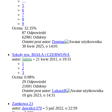
…
5
6
7
8
9
Ocena: 32.35%
87
Odpowiedzi
62981
Odsłony
Ostatni post
autor:
Dagmar
30 kwie 2025, o 14:01
Szkoły tzw. BIAŁA i CZERWONA
autor:
Jadzia
»
21 kwie 2011, o 19:31
1
2
3
Ocena: 0.98%
29
Odpowiedzi
21601
Odsłony
Ostatni post
autor:
LukaszB
10 gru 2023, o 14:31
Zamkowa 23
autor:
dawido1379
»
5 paź 2022, o 22:59