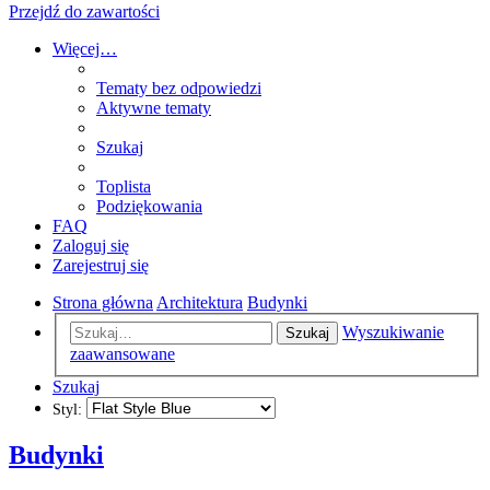
Przejdź do zawartości
Więcej…
Tematy bez odpowiedzi
Aktywne tematy
Szukaj
Toplista
Podziękowania
FAQ
Zaloguj się
Zarejestruj się
Strona główna
Architektura
Budynki
Wyszukiwanie
Szukaj
zaawansowane
Szukaj
Styl:
Budynki