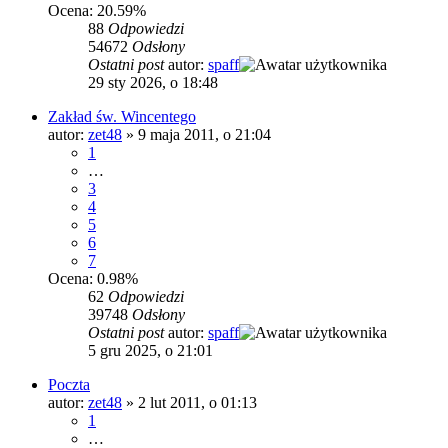
Ocena: 20.59%
88
Odpowiedzi
54672
Odsłony
Ostatni post
autor:
spaff
29 sty 2026, o 18:48
Zakład św. Wincentego
autor:
zet48
»
9 maja 2011, o 21:04
1
…
3
4
5
6
7
Ocena: 0.98%
62
Odpowiedzi
39748
Odsłony
Ostatni post
autor:
spaff
5 gru 2025, o 21:01
Poczta
autor:
zet48
»
2 lut 2011, o 01:13
1
…