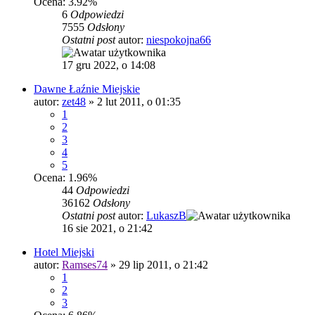
Ocena: 3.92%
6
Odpowiedzi
7555
Odsłony
Ostatni post
autor:
niespokojna66
17 gru 2022, o 14:08
Dawne Łaźnie Miejskie
autor:
zet48
»
2 lut 2011, o 01:35
1
2
3
4
5
Ocena: 1.96%
44
Odpowiedzi
36162
Odsłony
Ostatni post
autor:
LukaszB
16 sie 2021, o 21:42
Hotel Miejski
autor:
Ramses74
»
29 lip 2011, o 21:42
1
2
3