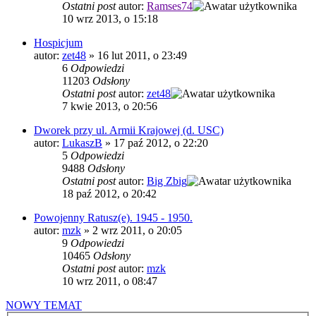
Ostatni post
autor:
Ramses74
10 wrz 2013, o 15:18
Hospicjum
autor:
zet48
»
16 lut 2011, o 23:49
6
Odpowiedzi
11203
Odsłony
Ostatni post
autor:
zet48
7 kwie 2013, o 20:56
Dworek przy ul. Armii Krajowej (d. USC)
autor:
LukaszB
»
17 paź 2012, o 22:20
5
Odpowiedzi
9488
Odsłony
Ostatni post
autor:
Big Zbig
18 paź 2012, o 20:42
Powojenny Ratusz(e). 1945 - 1950.
autor:
mzk
»
2 wrz 2011, o 20:05
9
Odpowiedzi
10465
Odsłony
Ostatni post
autor:
mzk
10 wrz 2011, o 08:47
NOWY TEMAT