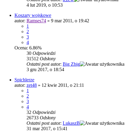
4 lut 2019, o 10:53
Koszary wojskowe
autor:
Ramses74
»
9 mar 2011, o 19:42
1
2
3
4
Ocena: 6.86%
30
Odpowiedzi
31512
Odsłony
Ostatni post
autor:
Big Zbig
3 gru 2017, o 18:54
Spichlerze
autor:
zet48
»
12 kwie 2011, o 21:11
1
2
3
4
32
Odpowiedzi
26733
Odsłony
Ostatni post
autor:
LukaszB
31 mar 2017, o 15:41