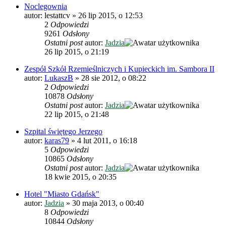
Noclegownia
autor:
lestattcv
»
26 lip 2015, o 12:53
2
Odpowiedzi
9261
Odsłony
Ostatni post
autor:
Jadzia
26 lip 2015, o 21:19
Zespół Szkół Rzemieślniczych i Kupieckich im. Sambora II
autor:
LukaszB
»
28 sie 2012, o 08:22
2
Odpowiedzi
10878
Odsłony
Ostatni post
autor:
Jadzia
22 lip 2015, o 21:48
Szpital świętego Jerzego
autor:
karas79
»
4 lut 2011, o 16:18
5
Odpowiedzi
10865
Odsłony
Ostatni post
autor:
Jadzia
18 kwie 2015, o 20:35
Hotel "Miasto Gdańsk"
autor:
Jadzia
»
30 maja 2013, o 00:40
8
Odpowiedzi
10844
Odsłony