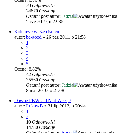
Ocena: 6.86%
29
Odpowiedzi
24670
Odsłony
Ostatni post
autor:
Jadzia
5 cze 2019, o 22:36
Kolejowe wieże ciśnień
autor:
be-good
»
26 paź 2011, o 21:58
1
2
3
4
5
Ocena: 8.82%
42
Odpowiedzi
35560
Odsłony
Ostatni post
autor:
Jadzia
8 mar 2019, o 21:08
Dawne PBW - ul.Nad Wisłą 7
autor:
LukaszB
»
31 lip 2012, o 20:44
1
2
10
Odpowiedzi
14780
Odsłony
Ostatni post
autor:
tczew