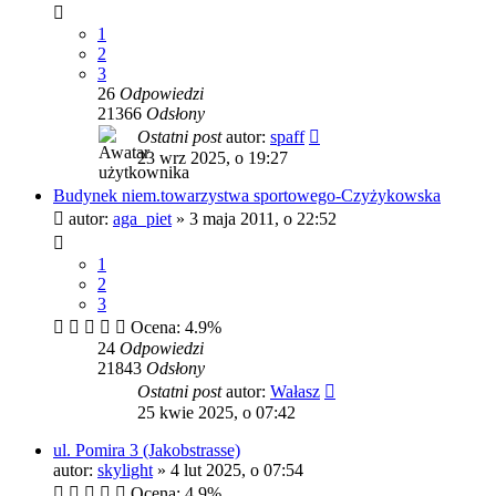
1
2
3
26
Odpowiedzi
21366
Odsłony
Ostatni post
autor:
spaff
23 wrz 2025, o 19:27
Budynek niem.towarzystwa sportowego-Czyżykowska
autor:
aga_piet
»
3 maja 2011, o 22:52
1
2
3
Ocena: 4.9%
24
Odpowiedzi
21843
Odsłony
Ostatni post
autor:
Wałasz
25 kwie 2025, o 07:42
ul. Pomira 3 (Jakobstrasse)
autor:
skylight
»
4 lut 2025, o 07:54
Ocena: 4.9%