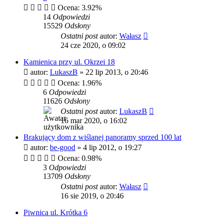
Ocena: 3.92%
14
Odpowiedzi
15529
Odsłony
Ostatni post
autor:
Wałasz
24 cze 2020, o 09:02
Kamienica przy ul. Okrzei 18
autor:
LukaszB
»
22 lip 2013, o 20:46
Ocena: 1.96%
6
Odpowiedzi
11626
Odsłony
Ostatni post
autor:
LukaszB
16 mar 2020, o 16:02
Brakujący dom z wiślanej panoramy sprzed 100 lat
autor:
be-good
»
4 lip 2012, o 19:27
Ocena: 0.98%
3
Odpowiedzi
13709
Odsłony
Ostatni post
autor:
Wałasz
16 sie 2019, o 20:46
Piwnica ul. Krótka 6