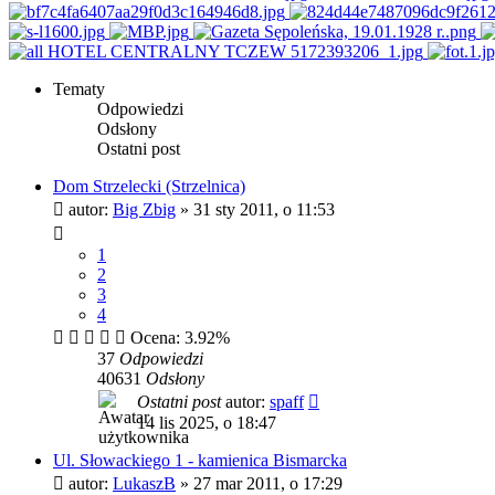
Tematy
Odpowiedzi
Odsłony
Ostatni post
Dom Strzelecki (Strzelnica)
autor:
Big Zbig
»
31 sty 2011, o 11:53
1
2
3
4
Ocena: 3.92%
37
Odpowiedzi
40631
Odsłony
Ostatni post
autor:
spaff
14 lis 2025, o 18:47
Ul. Słowackiego 1 - kamienica Bismarcka
autor:
LukaszB
»
27 mar 2011, o 17:29