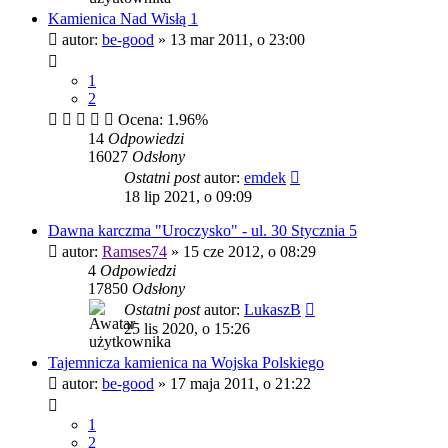
Kamienica Nad Wisłą 1
autor:
be-good
»
13 mar 2011, o 23:00
1
2
Ocena: 1.96%
14
Odpowiedzi
16027
Odsłony
Ostatni post
autor:
emdek
18 lip 2021, o 09:09
Dawna karczma "Uroczysko" - ul. 30 Stycznia 5
autor:
Ramses74
»
15 cze 2012, o 08:29
4
Odpowiedzi
17850
Odsłony
Ostatni post
autor:
LukaszB
25 lis 2020, o 15:26
Tajemnicza kamienica na Wojska Polskiego
autor:
be-good
»
17 maja 2011, o 21:22
1
2