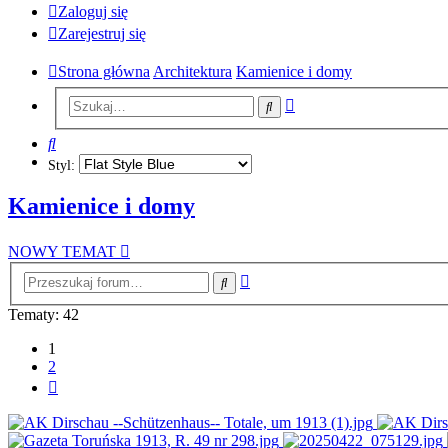
Zaloguj się
Zarejestruj się
Strona główna
Architektura
Kamienice i domy
Wyszukiwanie
Szukaj
zaawansowane
Szukaj
Styl:
Kamienice i domy
NOWY TEMAT
Wyszukiwanie
Szukaj
zaawansowane
Tematy: 42
1
2
Następna