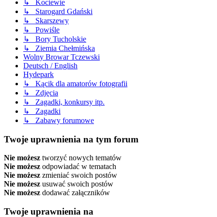
↳ Kociewie
↳ Starogard Gdański
↳ Skarszewy
↳ Powiśle
↳ Bory Tucholskie
↳ Ziemia Chełmińska
Wolny Browar Tczewski
Deutsch / English
Hydepark
↳ Kącik dla amatorów fotografii
↳ Zdjęcia
↳ Zagadki, konkursy itp.
↳ Zagadki
↳ Zabawy forumowe
Twoje uprawnienia na tym forum
Nie możesz
tworzyć nowych tematów
Nie możesz
odpowiadać w tematach
Nie możesz
zmieniać swoich postów
Nie możesz
usuwać swoich postów
Nie możesz
dodawać załączników
Twoje uprawnienia na