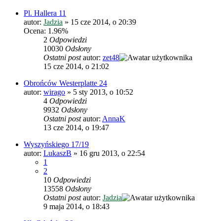
Pl. Hallera 11
autor:
Jadzia
»
15 cze 2014, o 20:39
Ocena: 1.96%
2
Odpowiedzi
10030
Odsłony
Ostatni post
autor:
zet48
15 cze 2014, o 21:02
Obrońców Westerplatte 24
autor:
wirago
»
5 sty 2013, o 10:52
4
Odpowiedzi
9932
Odsłony
Ostatni post
autor:
AnnaK
13 cze 2014, o 19:47
Wyszyńskiego 17/19
autor:
LukaszB
»
16 gru 2013, o 22:54
1
2
10
Odpowiedzi
13558
Odsłony
Ostatni post
autor:
Jadzia
9 maja 2014, o 18:43