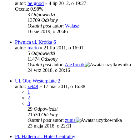
autor:
be-good
»
4 lip 2012, o 19:27
Ocena: 0.98%
3
Odpowiedzi
13709
Odsłony
Ostatni post
autor:
Wałasz
16 sie 2019, o 20:46
Piwnica ul. Krótka 6
autor:
mario
»
21 lip 2011, o 16:01
5
Odpowiedzi
11474
Odsłony
Ostatni post
autor:
AleTorcik
24 wrz 2018, o 20:16
Ul. Obr. Westerplatte 2
autor:
zet48
»
17 mar 2011, o 16:38
1
2
3
29
Odpowiedzi
21530
Odsłony
Ostatni post
autor:
zunia
23 maja 2018, o 22:11
Pl. Hallera 2 - Hotel Centralny