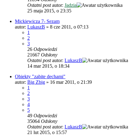
Ostatni post
autor:
Jadzia
25 maja 2015, o 23:35
Mickiewicza 7- Sezam
autor:
LukaszB
»
8 cze 2011, o 07:13
1
2
3
26
Odpowiedzi
21667
Odsłony
Ostatni post
autor:
LukaszB
14 mar 2015, o 18:34
Obiekty "zabite dechami"
autor:
Big Zbig
»
16 mar 2011, o 21:39
1
2
3
4
5
49
Odpowiedzi
35064
Odsłony
Ostatni post
autor:
LukaszB
21 lut 2015, o 15:57