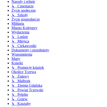
Narody i religie
↳ Cmentarze
Życie społeczne
↳ Szkoły
Życie gospodarcze
Militaria
Miasto Kolejarzy
Wydarzenia
↳ Ludzie
↳ Miejsca
↳ Ciekawostki
Dokumenty i przedmioty
Wspomnienia
Mapy
Książki
↳ Promocje książek
Okolice Tczewa
↳ Żuławy
↳ Malbork
↳ Ziemia Gdańska
↳ Powiat Tczewski
↳ Pelplin
↳ Gniew
↳ Kaszuby