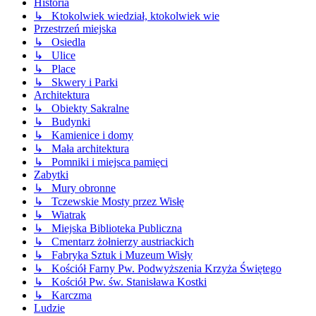
Historia
↳ Ktokolwiek wiedział, ktokolwiek wie
Przestrzeń miejska
↳ Osiedla
↳ Ulice
↳ Place
↳ Skwery i Parki
Architektura
↳ Obiekty Sakralne
↳ Budynki
↳ Kamienice i domy
↳ Mała architektura
↳ Pomniki i miejsca pamięci
Zabytki
↳ Mury obronne
↳ Tczewskie Mosty przez Wisłę
↳ Wiatrak
↳ Miejska Biblioteka Publiczna
↳ Cmentarz żołnierzy austriackich
↳ Fabryka Sztuk i Muzeum Wisły
↳ Kościół Farny Pw. Podwyższenia Krzyża Świętego
↳ Kościół Pw. św. Stanisława Kostki
↳ Karczma
Ludzie