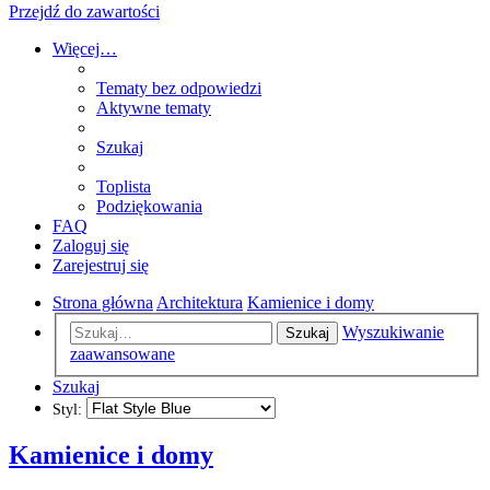
Przejdź do zawartości
Więcej…
Tematy bez odpowiedzi
Aktywne tematy
Szukaj
Toplista
Podziękowania
FAQ
Zaloguj się
Zarejestruj się
Strona główna
Architektura
Kamienice i domy
Wyszukiwanie
Szukaj
zaawansowane
Szukaj
Styl:
Kamienice i domy