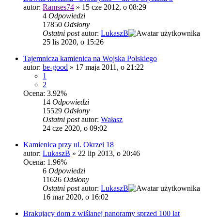
autor:
Ramses74
»
15 cze 2012, o 08:29
4
Odpowiedzi
17850
Odsłony
Ostatni post
autor:
LukaszB
25 lis 2020, o 15:26
Tajemnicza kamienica na Wojska Polskiego
autor:
be-good
»
17 maja 2011, o 21:22
1
2
Ocena: 3.92%
14
Odpowiedzi
15529
Odsłony
Ostatni post
autor:
Wałasz
24 cze 2020, o 09:02
Kamienica przy ul. Okrzei 18
autor:
LukaszB
»
22 lip 2013, o 20:46
Ocena: 1.96%
6
Odpowiedzi
11626
Odsłony
Ostatni post
autor:
LukaszB
16 mar 2020, o 16:02
Brakujący dom z wiślanej panoramy sprzed 100 lat