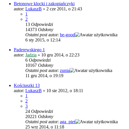
Betonowe klocki i zakopiańczyki
autor:
LukaszB
»
2 cze 2011, o 21:43
1
2
13
Odpowiedzi
14373
Odsłony
Ostatni post
autor:
be-good
6 sty 2015, o 12:14
Paderewskiego 1
autor:
Jadzia
»
10 gru 2014, o 22:23
6
Odpowiedzi
10167
Odsłony
Ostatni post
autor:
zunia
11 gru 2014, o 19:19
Kościuszki 13
autor:
LukaszB
»
10 sie 2012, o 18:11
1
2
3
24
Odpowiedzi
20221
Odsłony
Ostatni post
autor:
aga_piet
25 wrz 2014, o 11:18