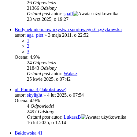
26
Odpowiedzi
21366
Odsłony
Ostatni post
autor:
spaff
23 wrz 2025, o 19:27
Budynek niem.towarzystwa sportowego-Czyżykowska
autor:
aga_piet
»
3 maja 2011, o 22:52
1
2
3
Ocena: 4.9%
24
Odpowiedzi
21843
Odsłony
Ostatni post
autor:
Wałasz
25 kwie 2025, o 07:42
ul. Pomira 3 (Jakobstrasse)
autor:
skylight
»
4 lut 2025, o 07:54
Ocena: 4.9%
4
Odpowiedzi
2497
Odsłony
Ostatni post
autor:
LukaszB
16 lut 2025, o 12:14
Bałdowska 41