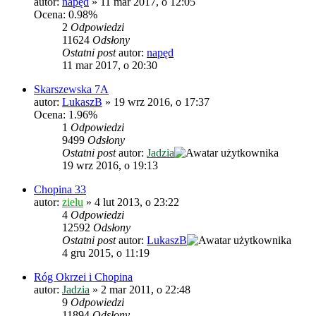
autor:
napęd
»
11 mar 2017, o 12:05
Ocena: 0.98%
2
Odpowiedzi
11624
Odsłony
Ostatni post
autor:
napęd
11 mar 2017, o 20:30
Skarszewska 7A
autor:
LukaszB
»
19 wrz 2016, o 17:37
Ocena: 1.96%
1
Odpowiedzi
9499
Odsłony
Ostatni post
autor:
Jadzia
19 wrz 2016, o 19:13
Chopina 33
autor:
zielu
»
4 lut 2013, o 23:22
4
Odpowiedzi
12592
Odsłony
Ostatni post
autor:
LukaszB
4 gru 2015, o 11:19
Róg Okrzei i Chopina
autor:
Jadzia
»
2 mar 2011, o 22:48
9
Odpowiedzi
11894
Odsłony