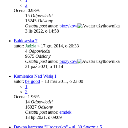
1
2
Ocena: 0.98%
15
Odpowiedzi
15245
Odsłony
Ostatni post
autor:
piozykow
3 lis 2022, o 14:58
Bałdowska 7
autor:
Jadzia
»
17 gru 2014, o 20:33
4
Odpowiedzi
9675
Odsłony
Ostatni post
autor:
piozykow
21 paź 2021, o 11:14
Kamienica Nad Wisłą 1
autor:
be-good
»
13 mar 2011, o 23:00
1
2
Ocena: 1.96%
14
Odpowiedzi
16027
Odsłony
Ostatni post
autor:
emdek
18 lip 2021, o 09:09
Dawna karczma "Uroczysko" - ul. 30 Stycznia 5