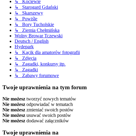
↳ Kociewie
↳ Starogard Gdański
↳ Skarszewy
↳ Powiśle
↳ Bory Tucholskie
↳ Ziemia Chełmińska
Wolny Browar Tczewski
Deutsch / English
Hydepark
↳ Kącik dla amatorów fotografii
↳ Zdjęcia
↳ Zagadki, konkursy itp.
↳ Zagadki
↳ Zabawy forumowe
Twoje uprawnienia na tym forum
Nie możesz
tworzyć nowych tematów
Nie możesz
odpowiadać w tematach
Nie możesz
zmieniać swoich postów
Nie możesz
usuwać swoich postów
Nie możesz
dodawać załączników
Twoje uprawnienia na