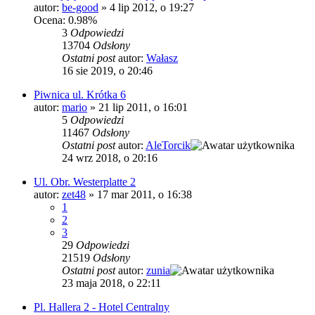
autor:
be-good
»
4 lip 2012, o 19:27
Ocena: 0.98%
3
Odpowiedzi
13704
Odsłony
Ostatni post
autor:
Wałasz
16 sie 2019, o 20:46
Piwnica ul. Krótka 6
autor:
mario
»
21 lip 2011, o 16:01
5
Odpowiedzi
11467
Odsłony
Ostatni post
autor:
AleTorcik
24 wrz 2018, o 20:16
Ul. Obr. Westerplatte 2
autor:
zet48
»
17 mar 2011, o 16:38
1
2
3
29
Odpowiedzi
21519
Odsłony
Ostatni post
autor:
zunia
23 maja 2018, o 22:11
Pl. Hallera 2 - Hotel Centralny