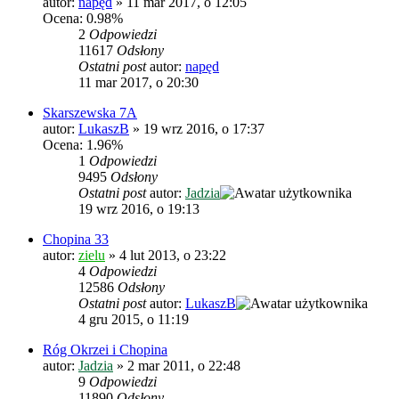
autor:
napęd
»
11 mar 2017, o 12:05
Ocena: 0.98%
2
Odpowiedzi
11617
Odsłony
Ostatni post
autor:
napęd
11 mar 2017, o 20:30
Skarszewska 7A
autor:
LukaszB
»
19 wrz 2016, o 17:37
Ocena: 1.96%
1
Odpowiedzi
9495
Odsłony
Ostatni post
autor:
Jadzia
19 wrz 2016, o 19:13
Chopina 33
autor:
zielu
»
4 lut 2013, o 23:22
4
Odpowiedzi
12586
Odsłony
Ostatni post
autor:
LukaszB
4 gru 2015, o 11:19
Róg Okrzei i Chopina
autor:
Jadzia
»
2 mar 2011, o 22:48
9
Odpowiedzi
11890
Odsłony