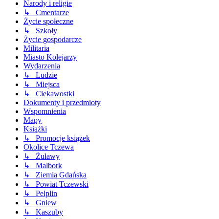
Narody i religie
↳ Cmentarze
Życie społeczne
↳ Szkoły
Życie gospodarcze
Militaria
Miasto Kolejarzy
Wydarzenia
↳ Ludzie
↳ Miejsca
↳ Ciekawostki
Dokumenty i przedmioty
Wspomnienia
Mapy
Książki
↳ Promocje książek
Okolice Tczewa
↳ Żuławy
↳ Malbork
↳ Ziemia Gdańska
↳ Powiat Tczewski
↳ Pelplin
↳ Gniew
↳ Kaszuby