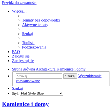
Przejdź do zawartości
Więcej…
Tematy bez odpowiedzi
Aktywne tematy
Szukaj
Toplista
Podziękowania
FAQ
Zaloguj się
Zarejestruj się
Strona główna
Architektura
Kamienice i domy
Wyszukiwanie
Szukaj
zaawansowane
Szukaj
Styl:
Kamienice i domy