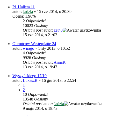
Pl. Hallera 11
autor:
Jadzia
»
15 cze 2014, o 20:39
Ocena: 1.96%
2
Odpowiedzi
10023
Odsłony
Ostatni post
autor:
zet48
15 cze 2014, o 21:02
Obrońców Westerplatte 24
autor:
wirago
»
5 sty 2013, o 10:52
4
Odpowiedzi
9926
Odsłony
Ostatni post
autor:
AnnaK
13 cze 2014, o 19:47
Wyszyńskiego 17/19
autor:
LukaszB
»
16 gru 2013, o 22:54
1
2
10
Odpowiedzi
13548
Odsłony
Ostatni post
autor:
Jadzia
9 maja 2014, o 18:43