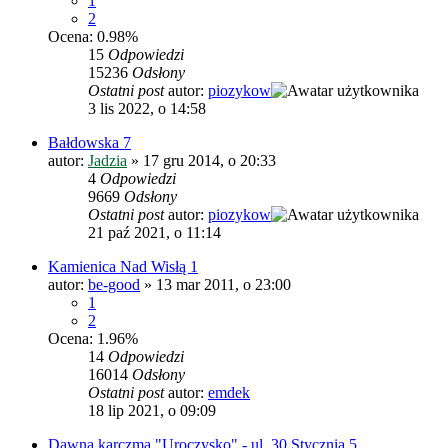
1
2
Ocena: 0.98%
15
Odpowiedzi
15236
Odsłony
Ostatni post
autor:
piozykow
3 lis 2022, o 14:58
Bałdowska 7
autor:
Jadzia
»
17 gru 2014, o 20:33
4
Odpowiedzi
9669
Odsłony
Ostatni post
autor:
piozykow
21 paź 2021, o 11:14
Kamienica Nad Wisłą 1
autor:
be-good
»
13 mar 2011, o 23:00
1
2
Ocena: 1.96%
14
Odpowiedzi
16014
Odsłony
Ostatni post
autor:
emdek
18 lip 2021, o 09:09
Dawna karczma "Uroczysko" - ul. 30 Stycznia 5