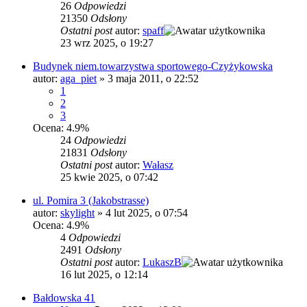
26
Odpowiedzi
21350
Odsłony
Ostatni post
autor:
spaff
23 wrz 2025, o 19:27
Budynek niem.towarzystwa sportowego-Czyżykowska
autor:
aga_piet
»
3 maja 2011, o 22:52
1
2
3
Ocena: 4.9%
24
Odpowiedzi
21831
Odsłony
Ostatni post
autor:
Wałasz
25 kwie 2025, o 07:42
ul. Pomira 3 (Jakobstrasse)
autor:
skylight
»
4 lut 2025, o 07:54
Ocena: 4.9%
4
Odpowiedzi
2491
Odsłony
Ostatni post
autor:
LukaszB
16 lut 2025, o 12:14
Bałdowska 41