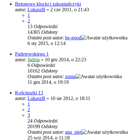
Betonowe klocki i zakopiańczyki
autor:
LukaszB
»
2 cze 2011, o 21:43
1
2
13
Odpowiedzi
14365
Odsłony
Ostatni post
autor:
be-good
6 sty 2015, o 12:14
Paderewskiego 1
autor:
Jadzia
»
10 gru 2014, o 22:23
6
Odpowiedzi
10162
Odsłony
Ostatni post
autor:
zunia
11 gru 2014, o 19:19
Kościuszki 13
autor:
LukaszB
»
10 sie 2012, o 18:11
1
2
3
24
Odpowiedzi
20199
Odsłony
Ostatni post
autor:
aga_piet
25 wrz 2014, o 11:18