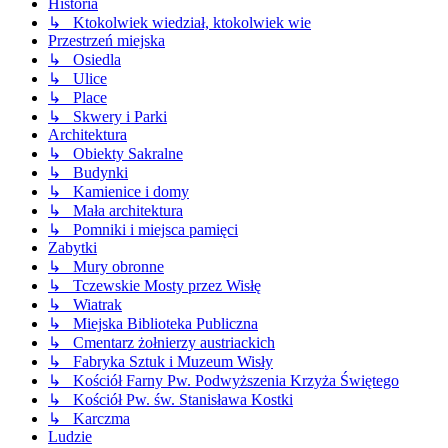
Historia
↳ Ktokolwiek wiedział, ktokolwiek wie
Przestrzeń miejska
↳ Osiedla
↳ Ulice
↳ Place
↳ Skwery i Parki
Architektura
↳ Obiekty Sakralne
↳ Budynki
↳ Kamienice i domy
↳ Mała architektura
↳ Pomniki i miejsca pamięci
Zabytki
↳ Mury obronne
↳ Tczewskie Mosty przez Wisłę
↳ Wiatrak
↳ Miejska Biblioteka Publiczna
↳ Cmentarz żołnierzy austriackich
↳ Fabryka Sztuk i Muzeum Wisły
↳ Kościół Farny Pw. Podwyższenia Krzyża Świętego
↳ Kościół Pw. św. Stanisława Kostki
↳ Karczma
Ludzie