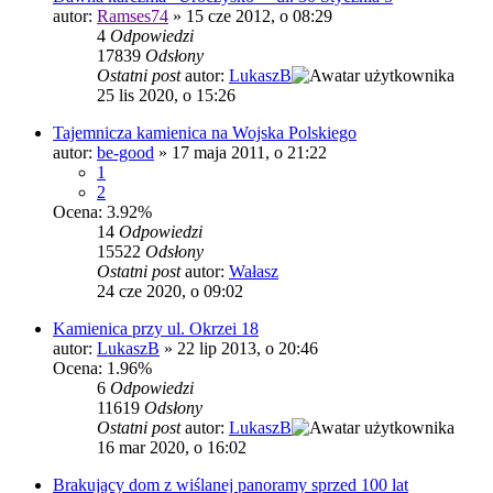
autor:
Ramses74
»
15 cze 2012, o 08:29
4
Odpowiedzi
17839
Odsłony
Ostatni post
autor:
LukaszB
25 lis 2020, o 15:26
Tajemnicza kamienica na Wojska Polskiego
autor:
be-good
»
17 maja 2011, o 21:22
1
2
Ocena: 3.92%
14
Odpowiedzi
15522
Odsłony
Ostatni post
autor:
Wałasz
24 cze 2020, o 09:02
Kamienica przy ul. Okrzei 18
autor:
LukaszB
»
22 lip 2013, o 20:46
Ocena: 1.96%
6
Odpowiedzi
11619
Odsłony
Ostatni post
autor:
LukaszB
16 mar 2020, o 16:02
Brakujący dom z wiślanej panoramy sprzed 100 lat