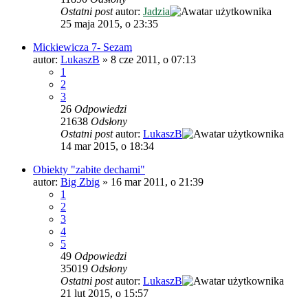
Ostatni post
autor:
Jadzia
25 maja 2015, o 23:35
Mickiewicza 7- Sezam
autor:
LukaszB
»
8 cze 2011, o 07:13
1
2
3
26
Odpowiedzi
21638
Odsłony
Ostatni post
autor:
LukaszB
14 mar 2015, o 18:34
Obiekty "zabite dechami"
autor:
Big Zbig
»
16 mar 2011, o 21:39
1
2
3
4
5
49
Odpowiedzi
35019
Odsłony
Ostatni post
autor:
LukaszB
21 lut 2015, o 15:57