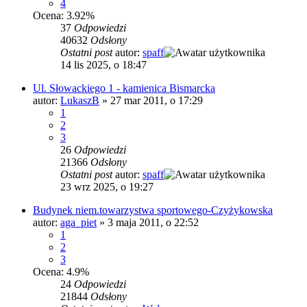
4
Ocena: 3.92%
37
Odpowiedzi
40632
Odsłony
Ostatni post
autor:
spaff
14 lis 2025, o 18:47
Ul. Słowackiego 1 - kamienica Bismarcka
autor:
LukaszB
»
27 mar 2011, o 17:29
1
2
3
26
Odpowiedzi
21366
Odsłony
Ostatni post
autor:
spaff
23 wrz 2025, o 19:27
Budynek niem.towarzystwa sportowego-Czyżykowska
autor:
aga_piet
»
3 maja 2011, o 22:52
1
2
3
Ocena: 4.9%
24
Odpowiedzi
21844
Odsłony