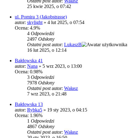
Ostatni post
autor:
Wałasz
25 kwie 2025, o 07:42
ul. Pomira 3 (Jakobstrasse)
autor:
skylight
»
4 lut 2025, o 07:54
Ocena: 4.9%
4
Odpowiedzi
2497
Odsłony
Ostatni post
autor:
LukaszB
16 lut 2025, o 12:14
Bałdowska 41
autor:
Nana
»
5 wrz 2023, o 13:00
Ocena: 0.98%
3
Odpowiedzi
7978
Odsłony
Ostatni post
autor:
Wałasz
7 wrz 2023, o 21:48
Bałdowska 13
autor:
Rybka5
»
19 sty 2023, o 04:15
Ocena: 1.96%
1
Odpowiedzi
4867
Odsłony
Ostatni post
autor:
Wałasz
20 sty 2023, o 16:50