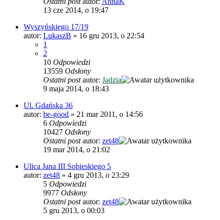
Ostatni post
autor:
AnnaK
13 cze 2014, o 19:47
Wyszyńskiego 17/19
autor:
LukaszB
»
16 gru 2013, o 22:54
1
2
10
Odpowiedzi
13559
Odsłony
Ostatni post
autor:
Jadzia
9 maja 2014, o 18:43
Ul. Gdańska 36
autor:
be-good
»
21 mar 2011, o 14:56
6
Odpowiedzi
10427
Odsłony
Ostatni post
autor:
zet48
19 mar 2014, o 21:02
Ulica Jana III Sobieskiego 5
autor:
zet48
»
4 gru 2013, o 23:29
5
Odpowiedzi
9977
Odsłony
Ostatni post
autor:
zet48
5 gru 2013, o 00:03