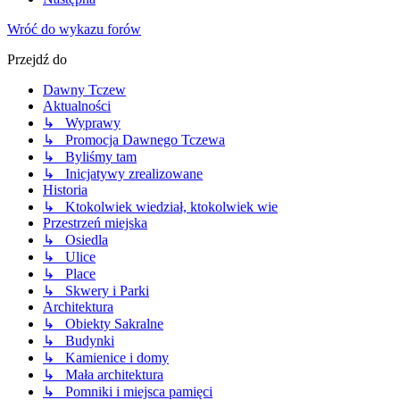
Wróć do wykazu forów
Przejdź do
Dawny Tczew
Aktualności
↳ Wyprawy
↳ Promocja Dawnego Tczewa
↳ Byliśmy tam
↳ Inicjatywy zrealizowane
Historia
↳ Ktokolwiek wiedział, ktokolwiek wie
Przestrzeń miejska
↳ Osiedla
↳ Ulice
↳ Place
↳ Skwery i Parki
Architektura
↳ Obiekty Sakralne
↳ Budynki
↳ Kamienice i domy
↳ Mała architektura
↳ Pomniki i miejsca pamięci