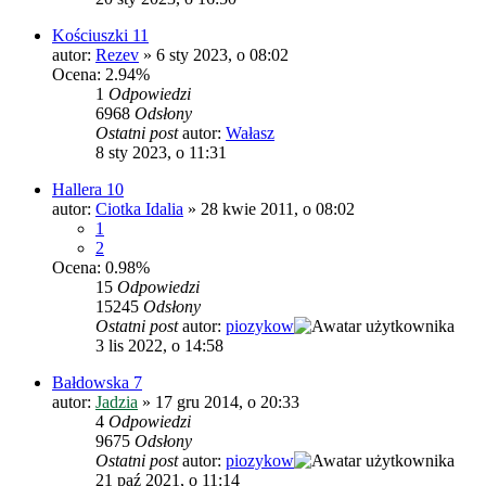
Kościuszki 11
autor:
Rezev
»
6 sty 2023, o 08:02
Ocena: 2.94%
1
Odpowiedzi
6968
Odsłony
Ostatni post
autor:
Wałasz
8 sty 2023, o 11:31
Hallera 10
autor:
Ciotka Idalia
»
28 kwie 2011, o 08:02
1
2
Ocena: 0.98%
15
Odpowiedzi
15245
Odsłony
Ostatni post
autor:
piozykow
3 lis 2022, o 14:58
Bałdowska 7
autor:
Jadzia
»
17 gru 2014, o 20:33
4
Odpowiedzi
9675
Odsłony
Ostatni post
autor:
piozykow
21 paź 2021, o 11:14