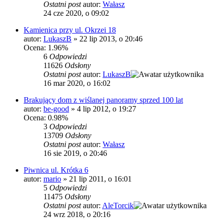
Ostatni post
autor:
Wałasz
24 cze 2020, o 09:02
Kamienica przy ul. Okrzei 18
autor:
LukaszB
»
22 lip 2013, o 20:46
Ocena: 1.96%
6
Odpowiedzi
11626
Odsłony
Ostatni post
autor:
LukaszB
16 mar 2020, o 16:02
Brakujący dom z wiślanej panoramy sprzed 100 lat
autor:
be-good
»
4 lip 2012, o 19:27
Ocena: 0.98%
3
Odpowiedzi
13709
Odsłony
Ostatni post
autor:
Wałasz
16 sie 2019, o 20:46
Piwnica ul. Krótka 6
autor:
mario
»
21 lip 2011, o 16:01
5
Odpowiedzi
11475
Odsłony
Ostatni post
autor:
AleTorcik
24 wrz 2018, o 20:16