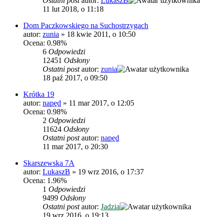
Ostatni post
autor:
LukaszB
11 lut 2018, o 11:18
Dom Paczkowskiego na Suchostrzygach
autor:
zunia
»
18 kwie 2011, o 10:50
Ocena: 0.98%
6
Odpowiedzi
12451
Odsłony
Ostatni post
autor:
zunia
18 paź 2017, o 09:50
Krótka 19
autor:
napęd
»
11 mar 2017, o 12:05
Ocena: 0.98%
2
Odpowiedzi
11624
Odsłony
Ostatni post
autor:
napęd
11 mar 2017, o 20:30
Skarszewska 7A
autor:
LukaszB
»
19 wrz 2016, o 17:37
Ocena: 1.96%
1
Odpowiedzi
9499
Odsłony
Ostatni post
autor:
Jadzia
19 wrz 2016, o 19:13