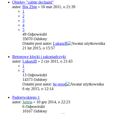
Obiekty "zabite dechami"
autor:
Big Zbig
»
16 mar 2011, o 21:39
1
2
3
4
5
49
Odpowiedzi
35070
Odsłony
Ostatni post
autor:
LukaszB
21 lut 2015, o 15:57
Betonowe klocki i zakopiańczyki
autor:
LukaszB
»
2 cze 2011, o 21:43
1
2
13
Odpowiedzi
14373
Odsłony
Ostatni post
autor:
be-good
6 sty 2015, o 12:14
Paderewskiego 1
autor:
Jadzia
»
10 gru 2014, o 22:23
6
Odpowiedzi
10167
Odsłony