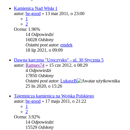
Kamienica Nad Wisłą 1
autor:
be-good
»
13 mar 2011, o 23:00
1
2
Ocena: 1.96%
14
Odpowiedzi
16028
Odsłony
Ostatni post
autor:
emdek
18 lip 2021, o 09:09
Dawna karczma "Uroczysko" - ul. 30 Stycznia 5
autor:
Ramses74
»
15 cze 2012, o 08:29
4
Odpowiedzi
17850
Odsłony
Ostatni post
autor:
LukaszB
25 lis 2020, o 15:26
Tajemnicza kamienica na Wojska Polskiego
autor:
be-good
»
17 maja 2011, o 21:22
1
2
Ocena: 3.92%
14
Odpowiedzi
15529
Odsłony