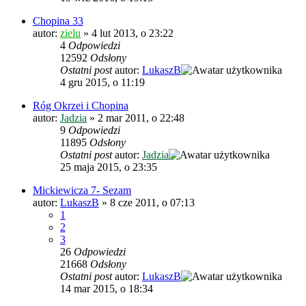
Chopina 33
autor:
zielu
»
4 lut 2013, o 23:22
4
Odpowiedzi
12592
Odsłony
Ostatni post
autor:
LukaszB
4 gru 2015, o 11:19
Róg Okrzei i Chopina
autor:
Jadzia
»
2 mar 2011, o 22:48
9
Odpowiedzi
11895
Odsłony
Ostatni post
autor:
Jadzia
25 maja 2015, o 23:35
Mickiewicza 7- Sezam
autor:
LukaszB
»
8 cze 2011, o 07:13
1
2
3
26
Odpowiedzi
21668
Odsłony
Ostatni post
autor:
LukaszB
14 mar 2015, o 18:34