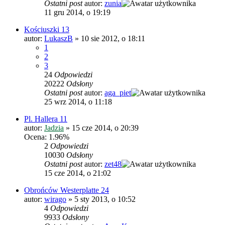
Ostatni post
autor:
zunia
11 gru 2014, o 19:19
Kościuszki 13
autor:
LukaszB
»
10 sie 2012, o 18:11
1
2
3
24
Odpowiedzi
20222
Odsłony
Ostatni post
autor:
aga_piet
25 wrz 2014, o 11:18
Pl. Hallera 11
autor:
Jadzia
»
15 cze 2014, o 20:39
Ocena: 1.96%
2
Odpowiedzi
10030
Odsłony
Ostatni post
autor:
zet48
15 cze 2014, o 21:02
Obrońców Westerplatte 24
autor:
wirago
»
5 sty 2013, o 10:52
4
Odpowiedzi
9933
Odsłony