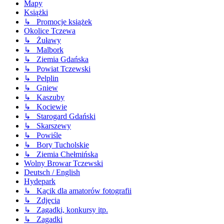
Mapy
Książki
↳ Promocje książek
Okolice Tczewa
↳ Żuławy
↳ Malbork
↳ Ziemia Gdańska
↳ Powiat Tczewski
↳ Pelplin
↳ Gniew
↳ Kaszuby
↳ Kociewie
↳ Starogard Gdański
↳ Skarszewy
↳ Powiśle
↳ Bory Tucholskie
↳ Ziemia Chełmińska
Wolny Browar Tczewski
Deutsch / English
Hydepark
↳ Kącik dla amatorów fotografii
↳ Zdjęcia
↳ Zagadki, konkursy itp.
↳ Zagadki