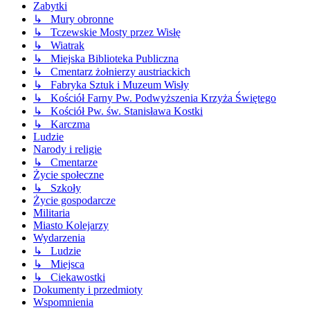
Zabytki
↳ Mury obronne
↳ Tczewskie Mosty przez Wisłę
↳ Wiatrak
↳ Miejska Biblioteka Publiczna
↳ Cmentarz żołnierzy austriackich
↳ Fabryka Sztuk i Muzeum Wisły
↳ Kościół Farny Pw. Podwyższenia Krzyża Świętego
↳ Kościół Pw. św. Stanisława Kostki
↳ Karczma
Ludzie
Narody i religie
↳ Cmentarze
Życie społeczne
↳ Szkoły
Życie gospodarcze
Militaria
Miasto Kolejarzy
Wydarzenia
↳ Ludzie
↳ Miejsca
↳ Ciekawostki
Dokumenty i przedmioty
Wspomnienia