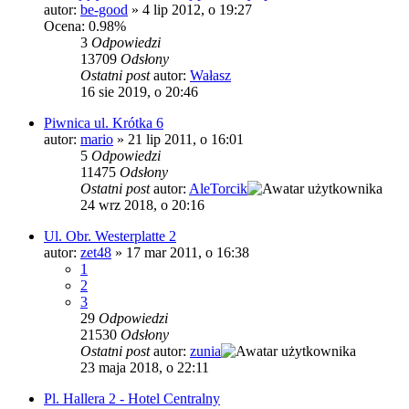
autor:
be-good
»
4 lip 2012, o 19:27
Ocena: 0.98%
3
Odpowiedzi
13709
Odsłony
Ostatni post
autor:
Wałasz
16 sie 2019, o 20:46
Piwnica ul. Krótka 6
autor:
mario
»
21 lip 2011, o 16:01
5
Odpowiedzi
11475
Odsłony
Ostatni post
autor:
AleTorcik
24 wrz 2018, o 20:16
Ul. Obr. Westerplatte 2
autor:
zet48
»
17 mar 2011, o 16:38
1
2
3
29
Odpowiedzi
21530
Odsłony
Ostatni post
autor:
zunia
23 maja 2018, o 22:11
Pl. Hallera 2 - Hotel Centralny