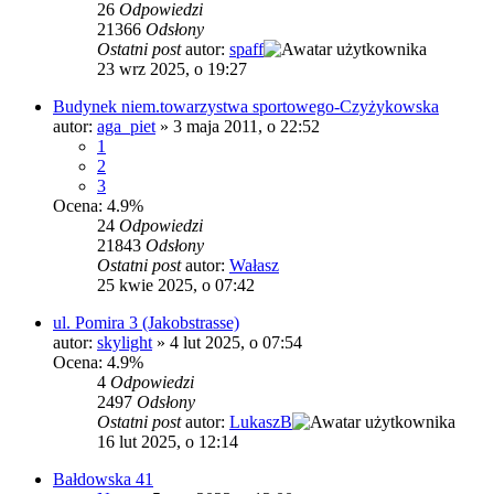
26
Odpowiedzi
21366
Odsłony
Ostatni post
autor:
spaff
23 wrz 2025, o 19:27
Budynek niem.towarzystwa sportowego-Czyżykowska
autor:
aga_piet
»
3 maja 2011, o 22:52
1
2
3
Ocena: 4.9%
24
Odpowiedzi
21843
Odsłony
Ostatni post
autor:
Wałasz
25 kwie 2025, o 07:42
ul. Pomira 3 (Jakobstrasse)
autor:
skylight
»
4 lut 2025, o 07:54
Ocena: 4.9%
4
Odpowiedzi
2497
Odsłony
Ostatni post
autor:
LukaszB
16 lut 2025, o 12:14
Bałdowska 41