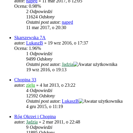
autor:
napęd
»
11 mar 2017, o 12:05
Ocena: 0.98%
2
Odpowiedzi
11624
Odsłony
Ostatni post
autor:
napęd
11 mar 2017, o 20:30
Skarszewska 7A
autor:
LukaszB
»
19 wrz 2016, o 17:37
Ocena: 1.96%
1
Odpowiedzi
9499
Odsłony
Ostatni post
autor:
Jadzia
19 wrz 2016, o 19:13
Chopina 33
autor:
zielu
»
4 lut 2013, o 23:22
4
Odpowiedzi
12592
Odsłony
Ostatni post
autor:
LukaszB
4 gru 2015, o 11:19
Róg Okrzei i Chopina
autor:
Jadzia
»
2 mar 2011, o 22:48
9
Odpowiedzi
11895
Odsłony