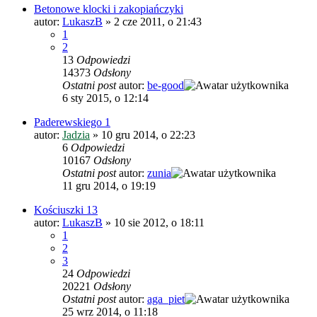
Betonowe klocki i zakopiańczyki
autor:
LukaszB
»
2 cze 2011, o 21:43
1
2
13
Odpowiedzi
14373
Odsłony
Ostatni post
autor:
be-good
6 sty 2015, o 12:14
Paderewskiego 1
autor:
Jadzia
»
10 gru 2014, o 22:23
6
Odpowiedzi
10167
Odsłony
Ostatni post
autor:
zunia
11 gru 2014, o 19:19
Kościuszki 13
autor:
LukaszB
»
10 sie 2012, o 18:11
1
2
3
24
Odpowiedzi
20221
Odsłony
Ostatni post
autor:
aga_piet
25 wrz 2014, o 11:18