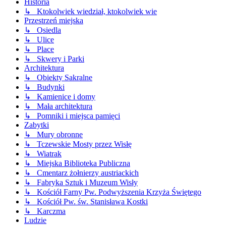
Historia
↳ Ktokolwiek wiedział, ktokolwiek wie
Przestrzeń miejska
↳ Osiedla
↳ Ulice
↳ Place
↳ Skwery i Parki
Architektura
↳ Obiekty Sakralne
↳ Budynki
↳ Kamienice i domy
↳ Mała architektura
↳ Pomniki i miejsca pamięci
Zabytki
↳ Mury obronne
↳ Tczewskie Mosty przez Wisłę
↳ Wiatrak
↳ Miejska Biblioteka Publiczna
↳ Cmentarz żołnierzy austriackich
↳ Fabryka Sztuk i Muzeum Wisły
↳ Kościół Farny Pw. Podwyższenia Krzyża Świętego
↳ Kościół Pw. św. Stanisława Kostki
↳ Karczma
Ludzie