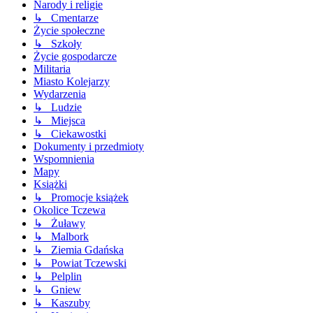
Narody i religie
↳ Cmentarze
Życie społeczne
↳ Szkoły
Życie gospodarcze
Militaria
Miasto Kolejarzy
Wydarzenia
↳ Ludzie
↳ Miejsca
↳ Ciekawostki
Dokumenty i przedmioty
Wspomnienia
Mapy
Książki
↳ Promocje książek
Okolice Tczewa
↳ Żuławy
↳ Malbork
↳ Ziemia Gdańska
↳ Powiat Tczewski
↳ Pelplin
↳ Gniew
↳ Kaszuby