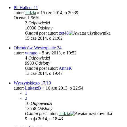
Pl. Hallera 11
autor:
Jadzia
»
15 cze 2014, o 20:39
Ocena: 1.96%
2
Odpowiedzi
10030
Odsłony
Ostatni post
autor:
zet48
15 cze 2014, o 21:02
Obrońców Westerplatte 24
autor:
wirago
»
5 sty 2013, o 10:52
4
Odpowiedzi
9933
Odsłony
Ostatni post
autor:
AnnaK
13 cze 2014, o 19:47
Wyszyńskiego 17/19
autor:
LukaszB
»
16 gru 2013, o 22:54
1
2
10
Odpowiedzi
13558
Odsłony
Ostatni post
autor:
Jadzia
9 maja 2014, o 18:43