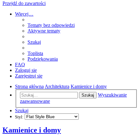
Przejdź do zawartości
Więcej…
Tematy bez odpowiedzi
Aktywne tematy
Szukaj
Toplista
Podziękowania
FAQ
Zaloguj się
Zarejestruj się
Strona główna
Architektura
Kamienice i domy
Wyszukiwanie
Szukaj
zaawansowane
Szukaj
Styl:
Kamienice i domy