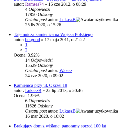
autor:
Ramses74
»
15 cze 2012, o 08:29
4
Odpowiedzi
17850
Odsłony
Ostatni post
autor:
LukaszB
25 lis 2020, o 15:26
Tajemnicza kamienica na Wojska Polskiego
autor:
be-good
»
17 maja 2011, o 21:22
1
2
Ocena: 3.92%
14
Odpowiedzi
15529
Odsłony
Ostatni post
autor:
Wałasz
24 cze 2020, o 09:02
Kamienica przy ul. Okrzei 18
autor:
LukaszB
»
22 lip 2013, o 20:46
Ocena: 1.96%
6
Odpowiedzi
11626
Odsłony
Ostatni post
autor:
LukaszB
16 mar 2020, o 16:02
Brakujący dom z wiślanej panoramy sprzed 100 lat