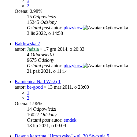
1
2
Ocena: 0.98%
15
Odpowiedzi
15245
Odsłony
Ostatni post
autor:
piozykow
3 lis 2022, o 14:58
Bałdowska 7
autor:
Jadzia
»
17 gru 2014, o 20:33
4
Odpowiedzi
9675
Odsłony
Ostatni post
autor:
piozykow
21 paź 2021, o 11:14
Kamienica Nad Wisłą 1
autor:
be-good
»
13 mar 2011, o 23:00
1
2
Ocena: 1.96%
14
Odpowiedzi
16027
Odsłony
Ostatni post
autor:
emdek
18 lip 2021, o 09:09
Dawna karczma "Uroczysko" - ul. 30 Stycznia 5