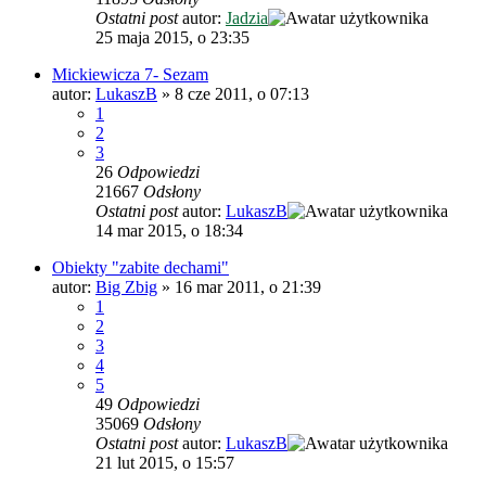
Ostatni post
autor:
Jadzia
25 maja 2015, o 23:35
Mickiewicza 7- Sezam
autor:
LukaszB
»
8 cze 2011, o 07:13
1
2
3
26
Odpowiedzi
21667
Odsłony
Ostatni post
autor:
LukaszB
14 mar 2015, o 18:34
Obiekty "zabite dechami"
autor:
Big Zbig
»
16 mar 2011, o 21:39
1
2
3
4
5
49
Odpowiedzi
35069
Odsłony
Ostatni post
autor:
LukaszB
21 lut 2015, o 15:57