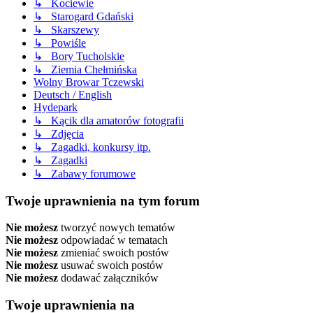
↳ Kociewie
↳ Starogard Gdański
↳ Skarszewy
↳ Powiśle
↳ Bory Tucholskie
↳ Ziemia Chełmińska
Wolny Browar Tczewski
Deutsch / English
Hydepark
↳ Kącik dla amatorów fotografii
↳ Zdjęcia
↳ Zagadki, konkursy itp.
↳ Zagadki
↳ Zabawy forumowe
Twoje uprawnienia na tym forum
Nie możesz
tworzyć nowych tematów
Nie możesz
odpowiadać w tematach
Nie możesz
zmieniać swoich postów
Nie możesz
usuwać swoich postów
Nie możesz
dodawać załączników
Twoje uprawnienia na