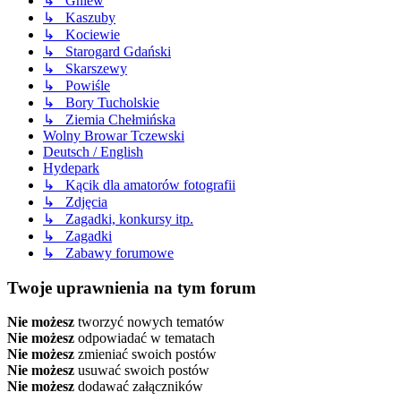
↳ Gniew
↳ Kaszuby
↳ Kociewie
↳ Starogard Gdański
↳ Skarszewy
↳ Powiśle
↳ Bory Tucholskie
↳ Ziemia Chełmińska
Wolny Browar Tczewski
Deutsch / English
Hydepark
↳ Kącik dla amatorów fotografii
↳ Zdjęcia
↳ Zagadki, konkursy itp.
↳ Zagadki
↳ Zabawy forumowe
Twoje uprawnienia na tym forum
Nie możesz
tworzyć nowych tematów
Nie możesz
odpowiadać w tematach
Nie możesz
zmieniać swoich postów
Nie możesz
usuwać swoich postów
Nie możesz
dodawać załączników