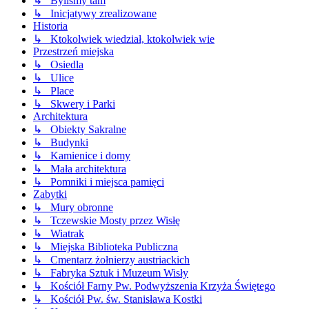
↳ Byliśmy tam
↳ Inicjatywy zrealizowane
Historia
↳ Ktokolwiek wiedział, ktokolwiek wie
Przestrzeń miejska
↳ Osiedla
↳ Ulice
↳ Place
↳ Skwery i Parki
Architektura
↳ Obiekty Sakralne
↳ Budynki
↳ Kamienice i domy
↳ Mała architektura
↳ Pomniki i miejsca pamięci
Zabytki
↳ Mury obronne
↳ Tczewskie Mosty przez Wisłę
↳ Wiatrak
↳ Miejska Biblioteka Publiczna
↳ Cmentarz żołnierzy austriackich
↳ Fabryka Sztuk i Muzeum Wisły
↳ Kościół Farny Pw. Podwyższenia Krzyża Świętego
↳ Kościół Pw. św. Stanisława Kostki