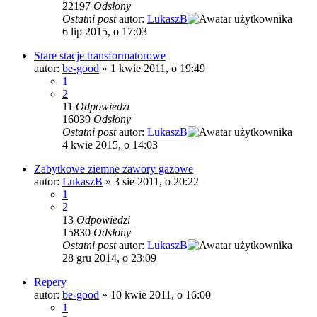
22197
Odsłony
Ostatni post
autor:
LukaszB
6 lip 2015, o 17:03
Stare stacje transformatorowe
autor:
be-good
»
1 kwie 2011, o 19:49
1
2
11
Odpowiedzi
16039
Odsłony
Ostatni post
autor:
LukaszB
4 kwie 2015, o 14:03
Zabytkowe ziemne zawory gazowe
autor:
LukaszB
»
3 sie 2011, o 20:22
1
2
13
Odpowiedzi
15830
Odsłony
Ostatni post
autor:
LukaszB
28 gru 2014, o 23:09
Repery
autor:
be-good
»
10 kwie 2011, o 16:00
1