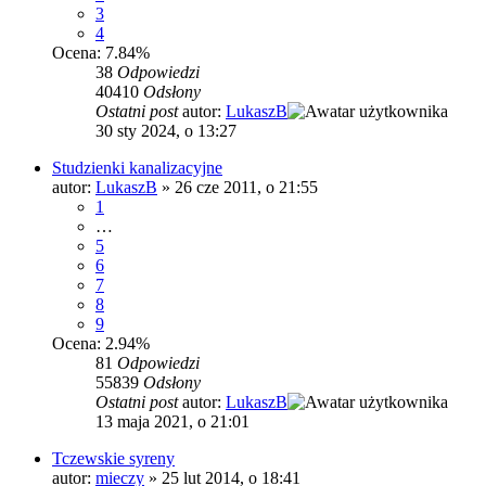
3
4
Ocena: 7.84%
38
Odpowiedzi
40410
Odsłony
Ostatni post
autor:
LukaszB
30 sty 2024, o 13:27
Studzienki kanalizacyjne
autor:
LukaszB
»
26 cze 2011, o 21:55
1
…
5
6
7
8
9
Ocena: 2.94%
81
Odpowiedzi
55839
Odsłony
Ostatni post
autor:
LukaszB
13 maja 2021, o 21:01
Tczewskie syreny
autor:
mieczy
»
25 lut 2014, o 18:41