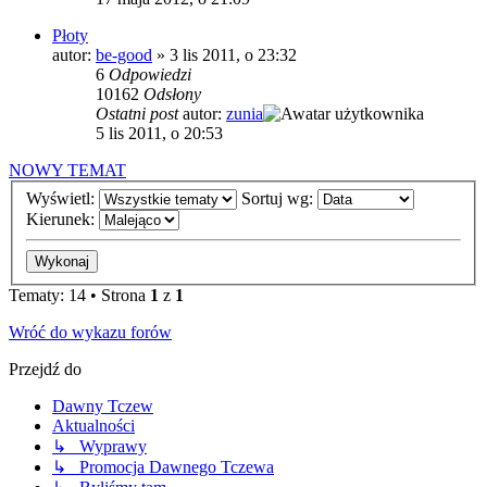
Płoty
autor:
be-good
»
3 lis 2011, o 23:32
6
Odpowiedzi
10162
Odsłony
Ostatni post
autor:
zunia
5 lis 2011, o 20:53
NOWY TEMAT
Wyświetl:
Sortuj wg:
Kierunek:
Tematy: 14 • Strona
1
z
1
Wróć do wykazu forów
Przejdź do
Dawny Tczew
Aktualności
↳ Wyprawy
↳ Promocja Dawnego Tczewa