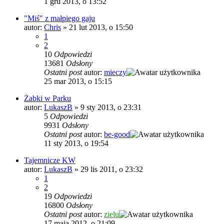
1 gru 2013, o 13:52
"Miś" z małpiego gaju
autor:
Chris
»
21 lut 2013, o 15:50
1
2
10
Odpowiedzi
13681
Odsłony
Ostatni post
autor:
mieczy
25 mar 2013, o 15:15
Żabki w Parku
autor:
LukaszB
»
9 sty 2013, o 23:31
5
Odpowiedzi
9931
Odsłony
Ostatni post
autor:
be-good
11 sty 2013, o 19:54
Tajemnicze KW
autor:
LukaszB
»
29 lis 2011, o 23:32
1
2
19
Odpowiedzi
16800
Odsłony
Ostatni post
autor:
zielu
17 maja 2012, o 21:09