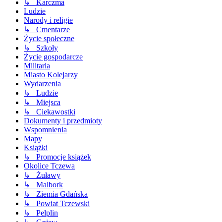
↳ Karczma
Ludzie
Narody i religie
↳ Cmentarze
Życie społeczne
↳ Szkoły
Życie gospodarcze
Militaria
Miasto Kolejarzy
Wydarzenia
↳ Ludzie
↳ Miejsca
↳ Ciekawostki
Dokumenty i przedmioty
Wspomnienia
Mapy
Książki
↳ Promocje książek
Okolice Tczewa
↳ Żuławy
↳ Malbork
↳ Ziemia Gdańska
↳ Powiat Tczewski
↳ Pelplin