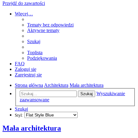
Przejdź do zawartości
Więcej…
Tematy bez odpowiedzi
Aktywne tematy
Szukaj
Toplista
Podziękowania
FAQ
Zaloguj się
Zarejestruj się
Strona główna
Architektura
Mała architektura
Wyszukiwanie
Szukaj
zaawansowane
Szukaj
Styl:
Mała architektura