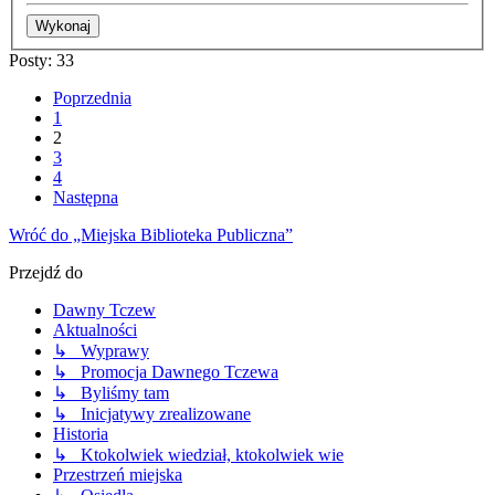
Posty: 33
Poprzednia
1
2
3
4
Następna
Wróć do „Miejska Biblioteka Publiczna”
Przejdź do
Dawny Tczew
Aktualności
↳ Wyprawy
↳ Promocja Dawnego Tczewa
↳ Byliśmy tam
↳ Inicjatywy zrealizowane
Historia
↳ Ktokolwiek wiedział, ktokolwiek wie
Przestrzeń miejska