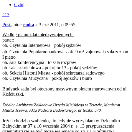
Cytuj
#13
Post
autor:
emka
»
3 cze 2011, o 09:55
Według planu z lat międzywojennych:
parter:
ob. Czytelnia Internetowa - pokój sędziów
2
ob. Czytelnia Popularnonaukowa - ok. 9 m
zajmowała sala zeznań
I piętro
ob. sala konferencyjna - to sala rozpraw
ob. sala szkoleniowa - pokój nr 13 - pokój sędziów
ob. Sekcja Historii Miasta - pokój sekretarza sądowego
ob. Czytelnia Muzyczna - pokój sędziów i biuro
Budynek sądu był otoczony masywnym płotem murowanym od ul.
Kościuszki.
Źródło: Archiwum Zakładowe Urzędu Miejskiego w Tczewie, Magistrat
Miasta Tczewa, Akta Nadzoru Budowlanego, nr teczki: 570.
Jeżeli chodzi o szubienicę, to jedynie wyczytałam w Dzienniku
Bałtyckim nr 37 z 10 września 2004 r., s. 13
przypuszczenia
dziennikarskie
,że być może we wnęce od str. ul. Kościuszki