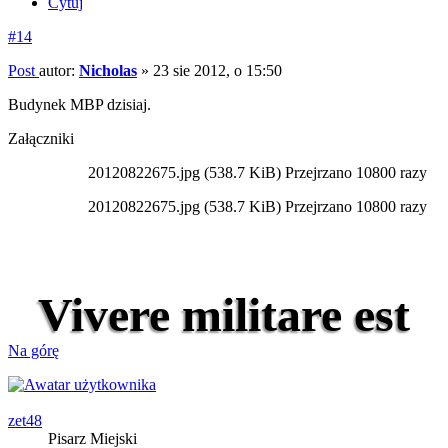
Cytuj
#14
Post
autor:
Nicholas
»
23 sie 2012, o 15:50
Budynek MBP dzisiaj.
Załączniki
20120822675.jpg (538.7 KiB) Przejrzano 10800 razy
20120822675.jpg (538.7 KiB) Przejrzano 10800 razy
Vi­vere mi­lita­re est
Na górę
zet48
Pisarz Miejski