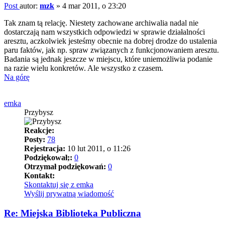
Post
autor:
mzk
»
4 mar 2011, o 23:20
Tak znam tą relację. Niestety zachowane archiwalia nadal nie
dostarczają nam wszystkich odpowiedzi w sprawie działalności
aresztu, aczkolwiek jesteśmy obecnie na dobrej drodze do ustalenia
paru faktów, jak np. spraw związanych z funkcjonowaniem aresztu.
Badania są jednak jeszcze w miejscu, które uniemożliwia podanie
na razie wielu konkretów. Ale wszystko z czasem.
Na górę
emka
Przybysz
Reakcje:
Posty:
78
Rejestracja:
10 lut 2011, o 11:26
Podziękował;:
0
Otrzymał podziękowań:
0
Kontakt:
Skontaktuj się z emka
Wyślij prywatną wiadomość
Re: Miejska Biblioteka Publiczna