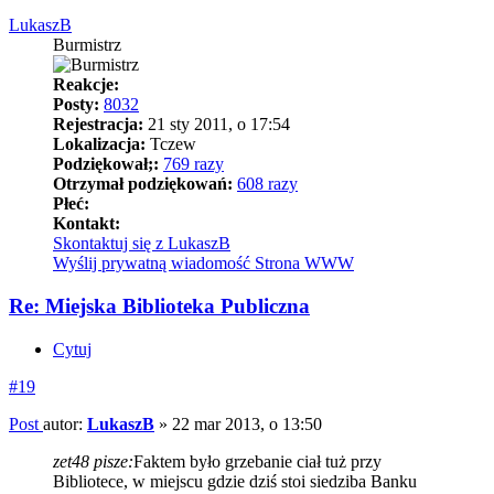
LukaszB
Burmistrz
Reakcje:
Posty:
8032
Rejestracja:
21 sty 2011, o 17:54
Lokalizacja:
Tczew
Podziękował;:
769 razy
Otrzymał podziękowań:
608 razy
Płeć:
Kontakt:
Skontaktuj się z LukaszB
Wyślij prywatną wiadomość
Strona WWW
Re: Miejska Biblioteka Publiczna
Cytuj
#19
Post
autor:
LukaszB
»
22 mar 2013, o 13:50
zet48 pisze:
Faktem było grzebanie ciał tuż przy
Bibliotece, w miejscu gdzie dziś stoi siedziba Banku