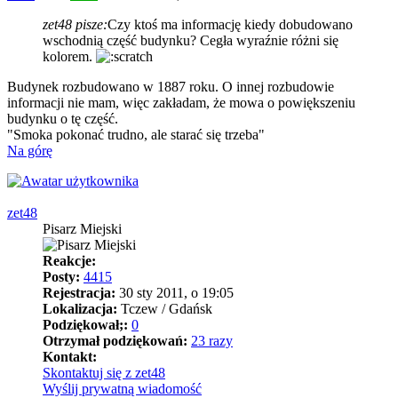
zet48 pisze:
Czy ktoś ma informację kiedy dobudowano
wschodnią część budynku? Cegła wyraźnie różni się
kolorem.
Budynek rozbudowano w 1887 roku. O innej rozbudowie
informacji nie mam, więc zakładam, że mowa o powiększeniu
budynku o tę część.
"Smoka pokonać trudno, ale starać się trzeba"
Na górę
zet48
Pisarz Miejski
Reakcje:
Posty:
4415
Rejestracja:
30 sty 2011, o 19:05
Lokalizacja:
Tczew / Gdańsk
Podziękował;:
0
Otrzymał podziękowań:
23 razy
Kontakt:
Skontaktuj się z zet48
Wyślij prywatną wiadomość