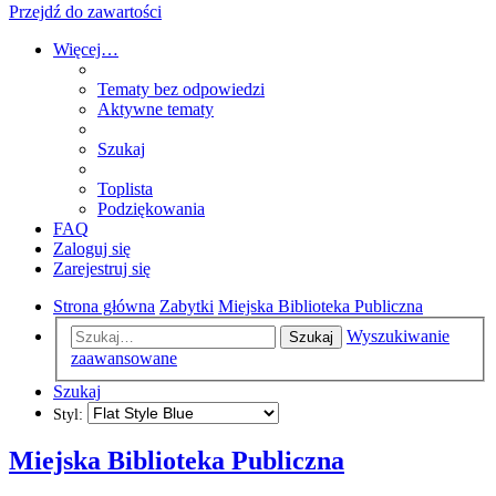
Przejdź do zawartości
Więcej…
Tematy bez odpowiedzi
Aktywne tematy
Szukaj
Toplista
Podziękowania
FAQ
Zaloguj się
Zarejestruj się
Strona główna
Zabytki
Miejska Biblioteka Publiczna
Wyszukiwanie
Szukaj
zaawansowane
Szukaj
Styl:
Miejska Biblioteka Publiczna