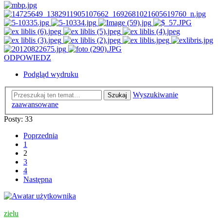
ODPOWIEDZ
Podgląd wydruku
Wyszukiwanie
Szukaj
zaawansowane
Posty: 33
Poprzednia
1
2
3
4
Następna
zielu