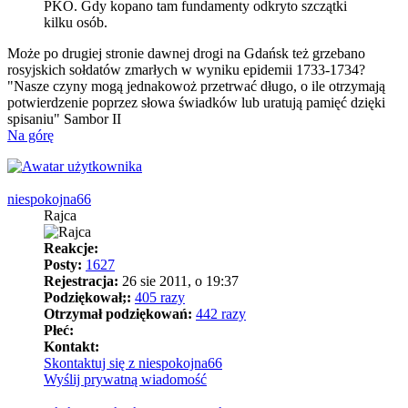
PKO. Gdy kopano tam fundamenty odkryto szczątki
kilku osób.
Może po drugiej stronie dawnej drogi na Gdańsk też grzebano
rosyjskich sołdatów zmarłych w wyniku epidemii 1733-1734?
"Nasze czyny mogą jednakowoż przetrwać długo, o ile otrzymają
potwierdzenie poprzez słowa świadków lub uratują pamięć dzięki
spisaniu" Sambor II
Na górę
niespokojna66
Rajca
Reakcje:
Posty:
1627
Rejestracja:
26 sie 2011, o 19:37
Podziękował;:
405 razy
Otrzymał podziękowań:
442 razy
Płeć:
Kontakt:
Skontaktuj się z niespokojna66
Wyślij prywatną wiadomość