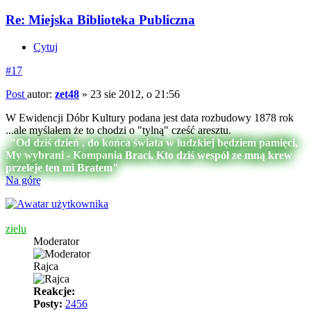
Re: Miejska Biblioteka Publiczna
Cytuj
#17
Post
autor:
zet48
»
23 sie 2012, o 21:56
W Ewidencji Dóbr Kultury podana jest data rozbudowy 1878 rok
...ale myślałem że to chodzi o "tylną" cześć aresztu.
"Od dziś dzień , do końca świata w ludzkiej będziem pamięci,
My wybrani - Kompania Braci, Kto dziś wespół ze mną krew
przeleje ten mi Bratem"
Na górę
zielu
Moderator
Rajca
Reakcje:
Posty:
2456