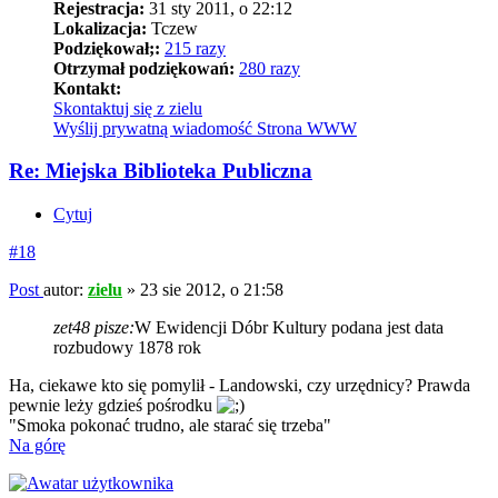
Rejestracja:
31 sty 2011, o 22:12
Lokalizacja:
Tczew
Podziękował;:
215 razy
Otrzymał podziękowań:
280 razy
Kontakt:
Skontaktuj się z zielu
Wyślij prywatną wiadomość
Strona WWW
Re: Miejska Biblioteka Publiczna
Cytuj
#18
Post
autor:
zielu
»
23 sie 2012, o 21:58
zet48 pisze:
W Ewidencji Dóbr Kultury podana jest data
rozbudowy 1878 rok
Ha, ciekawe kto się pomylił - Landowski, czy urzędnicy? Prawda
pewnie leży gdzieś pośrodku
"Smoka pokonać trudno, ale starać się trzeba"
Na górę