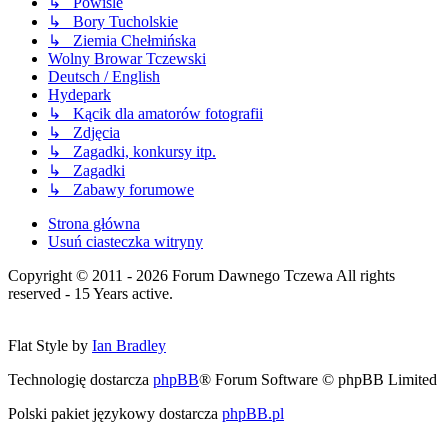
↳ Powiśle
↳ Bory Tucholskie
↳ Ziemia Chełmińska
Wolny Browar Tczewski
Deutsch / English
Hydepark
↳ Kącik dla amatorów fotografii
↳ Zdjęcia
↳ Zagadki, konkursy itp.
↳ Zagadki
↳ Zabawy forumowe
Strona główna
Usuń ciasteczka witryny
Copyright © 2011 - 2026 Forum Dawnego Tczewa All rights
reserved - 15 Years active.
Flat Style by
Ian Bradley
Technologię dostarcza
phpBB
® Forum Software © phpBB Limited
Polski pakiet językowy dostarcza
phpBB.pl