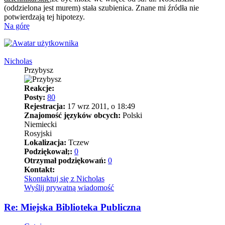
(oddzielona jest murem) stała szubienica. Znane mi źródła nie
potwierdzają tej hipotezy.
Na górę
Nicholas
Przybysz
Reakcje:
Posty:
80
Rejestracja:
17 wrz 2011, o 18:49
Znajomość języków obcych:
Polski
Niemiecki
Rosyjski
Lokalizacja:
Tczew
Podziękował;:
0
Otrzymał podziękowań:
0
Kontakt:
Skontaktuj się z Nicholas
Wyślij prywatną wiadomość
Re: Miejska Biblioteka Publiczna