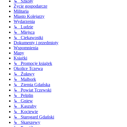
↳ Szkoły
Życie gospodarcze
Militaria
Miasto Kolejarzy
Wydarzenia
↳ Ludzie
↳ Miejsca
↳ Ciekawostki
Dokumenty i przedmioty
Wspomnienia
Mapy
Książki
↳ Promocje książek
Okolice Tczewa
↳ Żuławy
↳ Malbork
↳ Ziemia Gdańska
↳ Powiat Tczewski
↳ Pelplin
↳ Gniew
↳ Kaszuby
↳ Kociewie
↳ Starogard Gdański
↳ Skarszewy