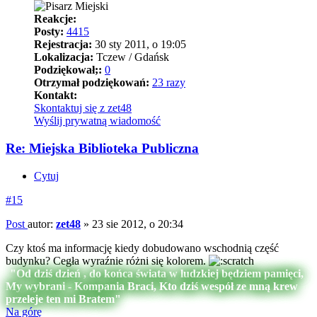
Reakcje:
Posty:
4415
Rejestracja:
30 sty 2011, o 19:05
Lokalizacja:
Tczew / Gdańsk
Podziękował;:
0
Otrzymał podziękowań:
23 razy
Kontakt:
Skontaktuj się z zet48
Wyślij prywatną wiadomość
Re: Miejska Biblioteka Publiczna
Cytuj
#15
Post
autor:
zet48
»
23 sie 2012, o 20:34
Czy ktoś ma informację kiedy dobudowano wschodnią część
budynku? Cegła wyraźnie różni się kolorem.
"Od dziś dzień , do końca świata w ludzkiej będziem pamięci,
My wybrani - Kompania Braci, Kto dziś wespół ze mną krew
przeleje ten mi Bratem"
Na górę