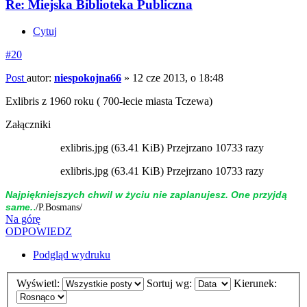
Re: Miejska Biblioteka Publiczna
Cytuj
#20
Post
autor:
niespokojna66
»
12 cze 2013, o 18:48
Exlibris z 1960 roku ( 700-lecie miasta Tczewa)
Załączniki
exlibris.jpg (63.41 KiB) Przejrzano 10733 razy
exlibris.jpg (63.41 KiB) Przejrzano 10733 razy
Naj­piękniej­szych chwil w życiu nie zap­la­nujesz. One przyjdą
.
same.
/P.Bosmans/
Na górę
ODPOWIEDZ
Podgląd wydruku
Wyświetl:
Sortuj wg:
Kierunek: