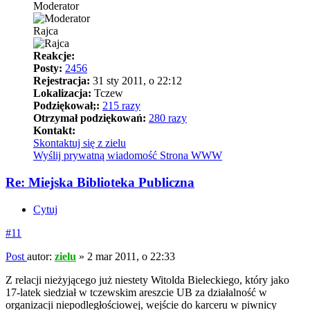
Moderator
Rajca
Reakcje:
Posty:
2456
Rejestracja:
31 sty 2011, o 22:12
Lokalizacja:
Tczew
Podziękował;:
215 razy
Otrzymał podziękowań:
280 razy
Kontakt:
Skontaktuj się z zielu
Wyślij prywatną wiadomość
Strona WWW
Re: Miejska Biblioteka Publiczna
Cytuj
#11
Post
autor:
zielu
»
2 mar 2011, o 22:33
Z relacji nieżyjącego już niestety Witolda Bieleckiego, który jako
17-latek siedział w tczewskim areszcie UB za działalność w
organizacji niepodległościowej, wejście do karceru w piwnicy