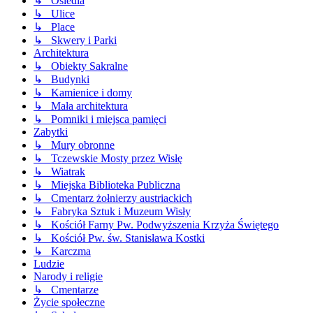
↳ Osiedla
↳ Ulice
↳ Place
↳ Skwery i Parki
Architektura
↳ Obiekty Sakralne
↳ Budynki
↳ Kamienice i domy
↳ Mała architektura
↳ Pomniki i miejsca pamięci
Zabytki
↳ Mury obronne
↳ Tczewskie Mosty przez Wisłę
↳ Wiatrak
↳ Miejska Biblioteka Publiczna
↳ Cmentarz żołnierzy austriackich
↳ Fabryka Sztuk i Muzeum Wisły
↳ Kościół Farny Pw. Podwyższenia Krzyża Świętego
↳ Kościół Pw. św. Stanisława Kostki
↳ Karczma
Ludzie
Narody i religie
↳ Cmentarze
Życie społeczne