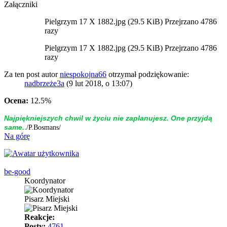
Załączniki
Pielgrzym 17 X 1882.jpg (29.5 KiB) Przejrzano 4786
razy
Pielgrzym 17 X 1882.jpg (29.5 KiB) Przejrzano 4786
razy
Za ten post autor
niespokojna66
otrzymał podziękowanie:
nadbrzeże3a
(9 lut 2018, o 13:07)
Ocena:
12.5%
Naj­piękniej­szych chwil w życiu nie zap­la­nujesz. One przyjdą
.
same.
/P.Bosmans/
Na górę
be-good
Koordynator
Pisarz Miejski
Reakcje:
Posty:
4761