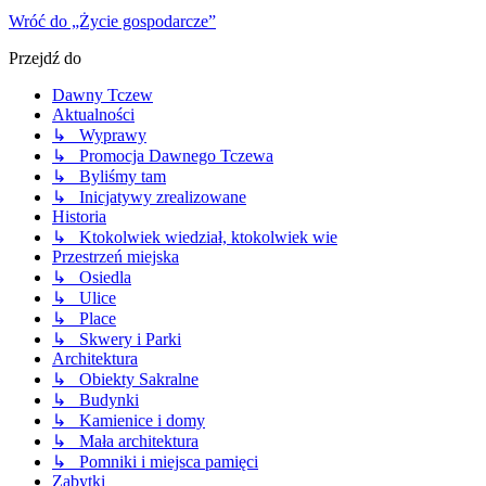
Wróć do „Życie gospodarcze”
Przejdź do
Dawny Tczew
Aktualności
↳ Wyprawy
↳ Promocja Dawnego Tczewa
↳ Byliśmy tam
↳ Inicjatywy zrealizowane
Historia
↳ Ktokolwiek wiedział, ktokolwiek wie
Przestrzeń miejska
↳ Osiedla
↳ Ulice
↳ Place
↳ Skwery i Parki
Architektura
↳ Obiekty Sakralne
↳ Budynki
↳ Kamienice i domy
↳ Mała architektura
↳ Pomniki i miejsca pamięci
Zabytki