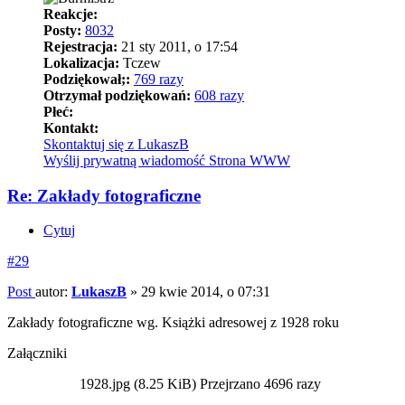
Reakcje:
Posty:
8032
Rejestracja:
21 sty 2011, o 17:54
Lokalizacja:
Tczew
Podziękował;:
769 razy
Otrzymał podziękowań:
608 razy
Płeć:
Kontakt:
Skontaktuj się z LukaszB
Wyślij prywatną wiadomość
Strona WWW
Re: Zakłady fotograficzne
Cytuj
#29
Post
autor:
LukaszB
»
29 kwie 2014, o 07:31
Zakłady fotograficzne wg. Książki adresowej z 1928 roku
Załączniki
1928.jpg (8.25 KiB) Przejrzano 4696 razy