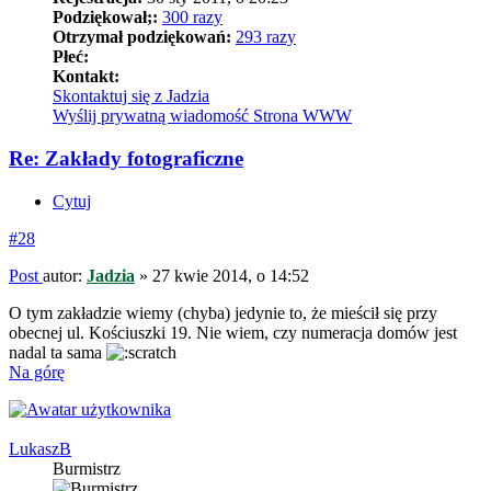
Podziękował;:
300 razy
Otrzymał podziękowań:
293 razy
Płeć:
Kontakt:
Skontaktuj się z Jadzia
Wyślij prywatną wiadomość
Strona WWW
Re: Zakłady fotograficzne
Cytuj
#28
Post
autor:
Jadzia
»
27 kwie 2014, o 14:52
O tym zakładzie wiemy (chyba) jedynie to, że mieścił się przy
obecnej ul. Kościuszki 19. Nie wiem, czy numeracja domów jest
nadal ta sama
Na górę
LukaszB
Burmistrz