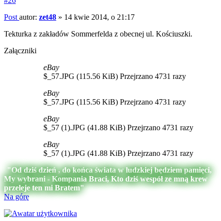
#26
Post
autor:
zet48
»
14 kwie 2014, o 21:17
Tekturka z zakładów Sommerfelda z obecnej ul. Kościuszki.
Załączniki
eBay
$_57.JPG (115.56 KiB) Przejrzano 4731 razy
eBay
$_57.JPG (115.56 KiB) Przejrzano 4731 razy
eBay
$_57 (1).JPG (41.88 KiB) Przejrzano 4731 razy
eBay
$_57 (1).JPG (41.88 KiB) Przejrzano 4731 razy
"Od dziś dzień , do końca świata w ludzkiej będziem pamięci,
My wybrani - Kompania Braci, Kto dziś wespół ze mną krew
przeleje ten mi Bratem"
Na górę