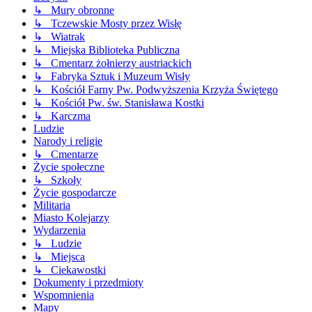
↳ Mury obronne
↳ Tczewskie Mosty przez Wisłę
↳ Wiatrak
↳ Miejska Biblioteka Publiczna
↳ Cmentarz żołnierzy austriackich
↳ Fabryka Sztuk i Muzeum Wisły
↳ Kościół Farny Pw. Podwyższenia Krzyża Świętego
↳ Kościół Pw. św. Stanisława Kostki
↳ Karczma
Ludzie
Narody i religie
↳ Cmentarze
Życie społeczne
↳ Szkoły
Życie gospodarcze
Militaria
Miasto Kolejarzy
Wydarzenia
↳ Ludzie
↳ Miejsca
↳ Ciekawostki
Dokumenty i przedmioty
Wspomnienia
Mapy