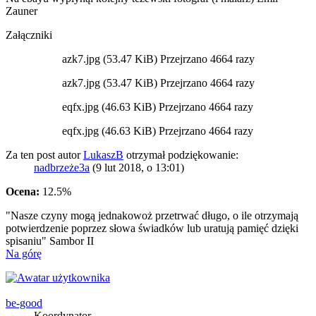
Zauner
Załączniki
azk7.jpg (53.47 KiB) Przejrzano 4664 razy
azk7.jpg (53.47 KiB) Przejrzano 4664 razy
eqfx.jpg (46.63 KiB) Przejrzano 4664 razy
eqfx.jpg (46.63 KiB) Przejrzano 4664 razy
Za ten post autor
LukaszB
otrzymał podziękowanie:
nadbrzeże3a
(9 lut 2018, o 13:01)
Ocena:
12.5%
"Nasze czyny mogą jednakowoż przetrwać długo, o ile otrzymają
potwierdzenie poprzez słowa świadków lub uratują pamięć dzięki
spisaniu" Sambor II
Na górę
be-good
Koordynator