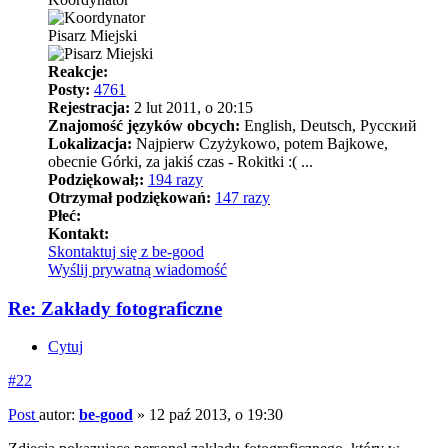
Pisarz Miejski
Reakcje:
Posty:
4761
Rejestracja:
2 lut 2011, o 20:15
Znajomość języków obcych:
English, Deutsch, Pусский
Lokalizacja:
Najpierw Czyżykowo, potem Bajkowe,
obecnie Górki, za jakiś czas - Rokitki :( ...
Podziękował;:
194 razy
Otrzymał podziękowań:
147 razy
Płeć:
Kontakt:
Skontaktuj się z be-good
Wyślij prywatną wiadomość
Re: Zakłady fotograficzne
Cytuj
#22
Post
autor:
be-good
»
12 paź 2013, o 19:30