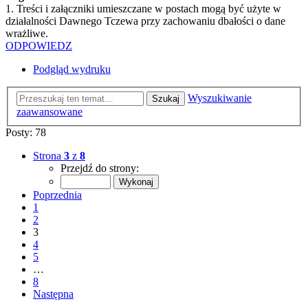
1. Treści i załączniki umieszczane w postach mogą być użyte w
działalności Dawnego Tczewa przy zachowaniu dbałości o dane
wrażliwe.
ODPOWIEDZ
Podgląd wydruku
Wyszukiwanie
Szukaj
zaawansowane
Posty: 78
Strona
3
z
8
Przejdź do strony:
Poprzednia
1
2
3
4
5
…
8
Następna