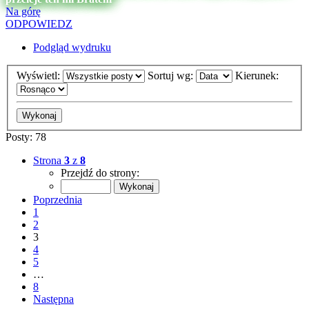
Na górę
ODPOWIEDZ
Podgląd wydruku
Wyświetl:
Sortuj wg:
Kierunek:
Posty: 78
Strona
3
z
8
Przejdź do strony:
Poprzednia
1
2
3
4
5
…
8
Następna