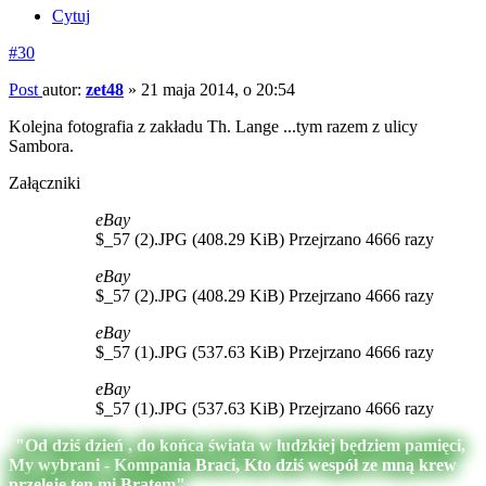
Cytuj
#30
Post
autor:
zet48
»
21 maja 2014, o 20:54
Kolejna fotografia z zakładu Th. Lange ...tym razem z ulicy
Sambora.
Załączniki
eBay
$_57 (2).JPG (408.29 KiB) Przejrzano 4666 razy
eBay
$_57 (2).JPG (408.29 KiB) Przejrzano 4666 razy
eBay
$_57 (1).JPG (537.63 KiB) Przejrzano 4666 razy
eBay
$_57 (1).JPG (537.63 KiB) Przejrzano 4666 razy
"Od dziś dzień , do końca świata w ludzkiej będziem pamięci,
My wybrani - Kompania Braci, Kto dziś wespół ze mną krew
przeleje ten mi Bratem"