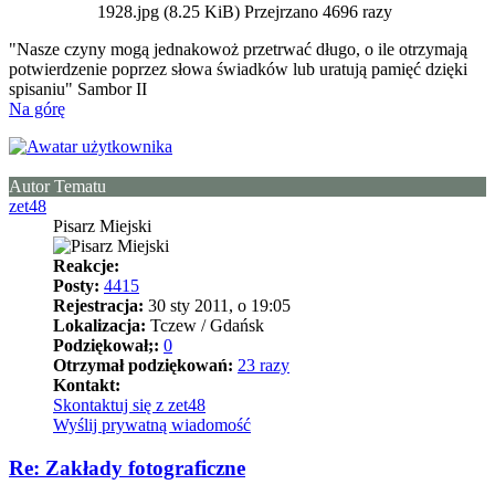
1928.jpg (8.25 KiB) Przejrzano 4696 razy
"Nasze czyny mogą jednakowoż przetrwać długo, o ile otrzymają
potwierdzenie poprzez słowa świadków lub uratują pamięć dzięki
spisaniu" Sambor II
Na górę
Autor Tematu
zet48
Pisarz Miejski
Reakcje:
Posty:
4415
Rejestracja:
30 sty 2011, o 19:05
Lokalizacja:
Tczew / Gdańsk
Podziękował;:
0
Otrzymał podziękowań:
23 razy
Kontakt:
Skontaktuj się z zet48
Wyślij prywatną wiadomość
Re: Zakłady fotograficzne