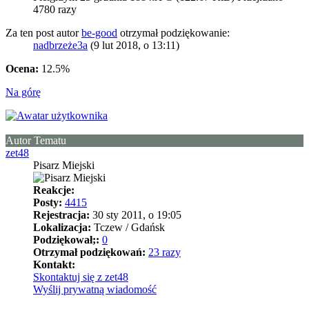
4780 razy
Za ten post autor
be-good
otrzymał podziękowanie:
nadbrzeże3a
(9 lut 2018, o 13:11)
Ocena:
12.5%
Na górę
Autor Tematu
zet48
Pisarz Miejski
Reakcje:
Posty:
4415
Rejestracja:
30 sty 2011, o 19:05
Lokalizacja:
Tczew / Gdańsk
Podziękował;:
0
Otrzymał podziękowań:
23 razy
Kontakt:
Skontaktuj się z zet48
Wyślij prywatną wiadomość