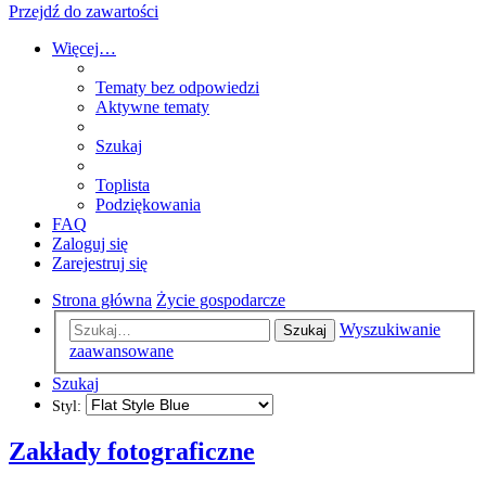
Przejdź do zawartości
Więcej…
Tematy bez odpowiedzi
Aktywne tematy
Szukaj
Toplista
Podziękowania
FAQ
Zaloguj się
Zarejestruj się
Strona główna
Życie gospodarcze
Wyszukiwanie
Szukaj
zaawansowane
Szukaj
Styl:
Zakłady fotograficzne