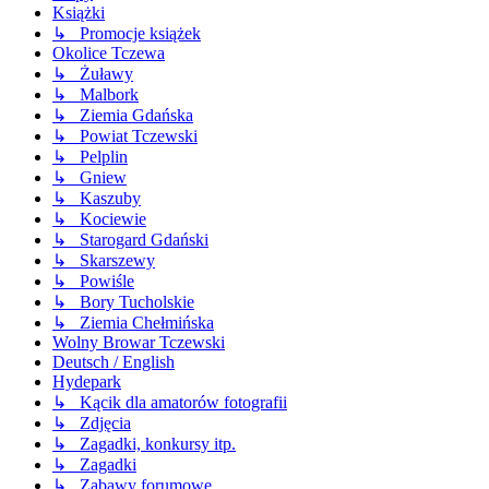
Książki
↳ Promocje książek
Okolice Tczewa
↳ Żuławy
↳ Malbork
↳ Ziemia Gdańska
↳ Powiat Tczewski
↳ Pelplin
↳ Gniew
↳ Kaszuby
↳ Kociewie
↳ Starogard Gdański
↳ Skarszewy
↳ Powiśle
↳ Bory Tucholskie
↳ Ziemia Chełmińska
Wolny Browar Tczewski
Deutsch / English
Hydepark
↳ Kącik dla amatorów fotografii
↳ Zdjęcia
↳ Zagadki, konkursy itp.
↳ Zagadki
↳ Zabawy forumowe