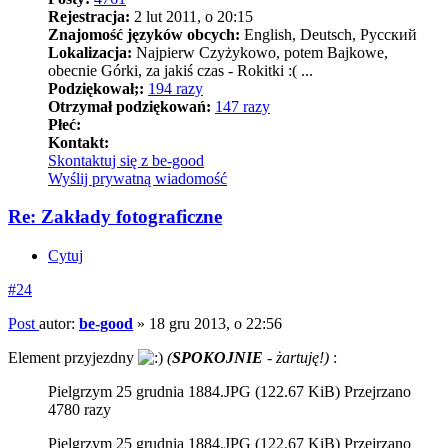
Rejestracja:
2 lut 2011, o 20:15
Znajomość języków obcych:
English, Deutsch, Pусский
Lokalizacja:
Najpierw Czyżykowo, potem Bajkowe,
obecnie Górki, za jakiś czas - Rokitki :( ...
Podziękował;:
194 razy
Otrzymał podziękowań:
147 razy
Płeć:
Kontakt:
Skontaktuj się z be-good
Wyślij prywatną wiadomość
Re: Zakłady fotograficzne
Cytuj
#24
Post
autor:
be-good
»
18 gru 2013, o 22:56
Element przyjezdny
(
SPOKOJNIE
- żartuję!)
:
Pielgrzym 25 grudnia 1884.JPG (122.67 KiB) Przejrzano
4780 razy
Pielgrzym 25 grudnia 1884.JPG (122.67 KiB) Przejrzano