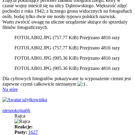
Zdjęcia pokazujące personel zakładu fotograficznego, który w
czasie wojny mieścił się na ulicy Dąbrowskiego. Większość zdjęć
pochodzi z roku 1942; z licznego grona widocznych na fotografiach
osób, bodaj tylko dwie nie nosiły typowo polskich nazwisk.
Warto zwrócić uwagę na uliczne urządzenie służące do sprzedaży
filmów fotograficznych.
FOTOLAB02.JPG (757.77 KiB) Przejrzano 4816 razy
FOTOLAB02.JPG (757.77 KiB) Przejrzano 4816 razy
FOTOLAB01.JPG (905.36 KiB) Przejrzano 4816 razy
FOTOLAB01.JPG (905.36 KiB) Przejrzano 4816 razy
Dla cyfrowych fotografów pokazywane tu wyposażenie ciemni jest
zapewne czymś całkowicie nieznanym
.
Na górę
niespokojna66
Rajca
Reakcje:
Posty:
1627