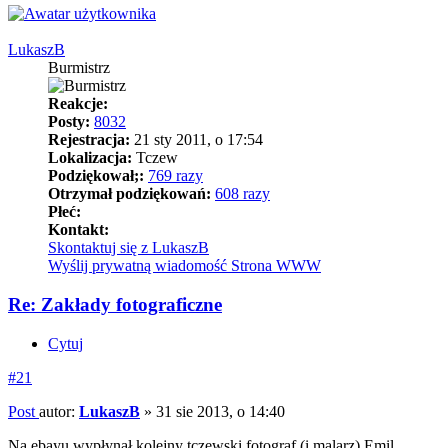
LukaszB
Burmistrz
Reakcje:
Posty:
8032
Rejestracja:
21 sty 2011, o 17:54
Lokalizacja:
Tczew
Podziękował;:
769 razy
Otrzymał podziękowań:
608 razy
Płeć:
Kontakt:
Skontaktuj się z LukaszB
Wyślij prywatną wiadomość
Strona WWW
Re: Zakłady fotograficzne
Cytuj
#21
Post
autor:
LukaszB
»
31 sie 2013, o 14:40
Na ebayu wypłynął kolejny tczewski fotograf (i malarz) Emil