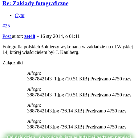
Re: Zakłady fotograficzne
Cytuj
#25
Post
autor:
zet48
»
16 sty 2014, o 01:11
Fotografia polskich żołnierzy wykonana w zakładzie na ul.Wąskiej
14, której właścicielem był J. Kaulberg.
Załączniki
Allegro
3887842143_1.jpg (10.51 KiB) Przejrzano 4750 razy
Allegro
3887842143_1.jpg (10.51 KiB) Przejrzano 4750 razy
Allegro
3887842143.jpg (36.14 KiB) Przejrzano 4750 razy
Allegro
3887842143.jpg (36.14 KiB) Przejrzano 4750 razy
"Od dziś dzień , do końca świata w ludzkiej będziem pamięci,