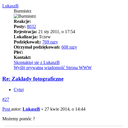
LukaszB
Burmistrz
Reakcje:
Posty:
8032
Rejestracja:
21 sty 2011, o 17:54
Lokalizacja:
Tczew
Podziękował;:
769 razy
Otrzymał podziękowań:
608 razy
Płeć:
Kontakt:
Skontaktuj się z LukaszB
Wyślij prywatną wiadomość
Strona WWW
Re: Zakłady fotograficzne
Cytuj
#27
Post
autor:
LukaszB
»
27 kwie 2014, o 14:44
Możemy pomóc ?