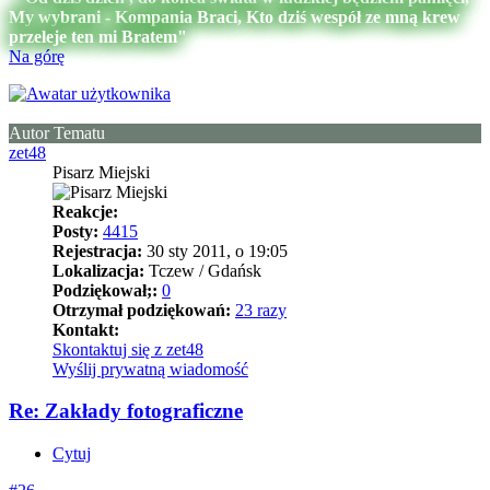
My wybrani - Kompania Braci, Kto dziś wespół ze mną krew
przeleje ten mi Bratem"
Na górę
Autor Tematu
zet48
Pisarz Miejski
Reakcje:
Posty:
4415
Rejestracja:
30 sty 2011, o 19:05
Lokalizacja:
Tczew / Gdańsk
Podziękował;:
0
Otrzymał podziękowań:
23 razy
Kontakt:
Skontaktuj się z zet48
Wyślij prywatną wiadomość
Re: Zakłady fotograficzne
Cytuj