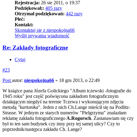
Rejestracja:
26 sie 2011, o 19:37
Podziękował;:
405 razy
Otrzymał podziękowań:
442 razy
Płeć:
Kontakt:
Skontaktuj się z niespokojna66
Wyślij prywatną wiadomość
Re: Zakłady fotograficzne
Cytuj
#23
Post
autor:
niespokojna66
»
18 gru 2013, o 22:49
W książce pana Józefa Golickiego "Album tczewski -fotografie do
1945 roku" jest część poświęcona zakładom fotograficznym
działającym niegdyś na terenie Tczewa i wykonującym zdjęcia
metodą
"kartonika
". Jeden z nich Ch.Lange mieścił się na Podlitz-
Strasse. W jednym ze starych numerów "Pielgrzyma" znalazłam
reklamę zakładu fotograficznego
A.Rogorsch
. Zastanawiam się czy
był to ten sam budynek czy inny przy tej samej ulicy? Czy to
poprzednik/następca zakładu Ch. Lange?