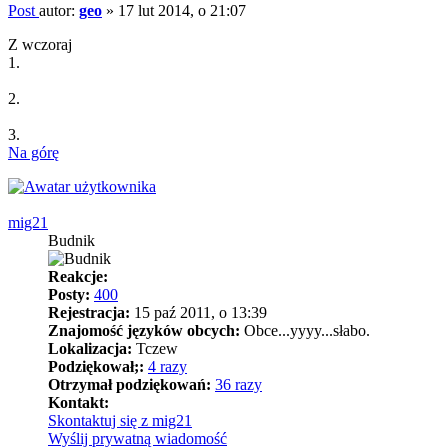
Post
autor:
geo
»
17 lut 2014, o 21:07
Z wczoraj
1.
2.
3.
Na górę
mig21
Budnik
Reakcje:
Posty:
400
Rejestracja:
15 paź 2011, o 13:39
Znajomość języków obcych:
Obce...yyyy...słabo.
Lokalizacja:
Tczew
Podziękował;:
4 razy
Otrzymał podziękowań:
36 razy
Kontakt:
Skontaktuj się z mig21
Wyślij prywatną wiadomość