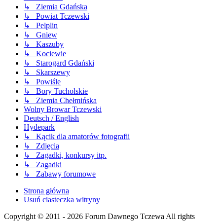
↳ Ziemia Gdańska
↳ Powiat Tczewski
↳ Pelplin
↳ Gniew
↳ Kaszuby
↳ Kociewie
↳ Starogard Gdański
↳ Skarszewy
↳ Powiśle
↳ Bory Tucholskie
↳ Ziemia Chełmińska
Wolny Browar Tczewski
Deutsch / English
Hydepark
↳ Kącik dla amatorów fotografii
↳ Zdjęcia
↳ Zagadki, konkursy itp.
↳ Zagadki
↳ Zabawy forumowe
Strona główna
Usuń ciasteczka witryny
Copyright © 2011 - 2026 Forum Dawnego Tczewa All rights