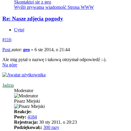
Skontaktuj się z geo
Wyślij prywatną wiadomość
Strona WWW
Re: Nasze zdjęcia pogody
Cytuj
#116
Post
autor:
geo
»
6 sie 2014, o 21:44
Ale mig pytał o nazwę i takową otrzymał odpowiedź :-).
Na górę
Jadzia
Moderator
Pisarz Miejski
Reakcje:
Posty:
4184
Rejestracja:
30 sty 2011, o 20:23
Podziękował;:
300 razy