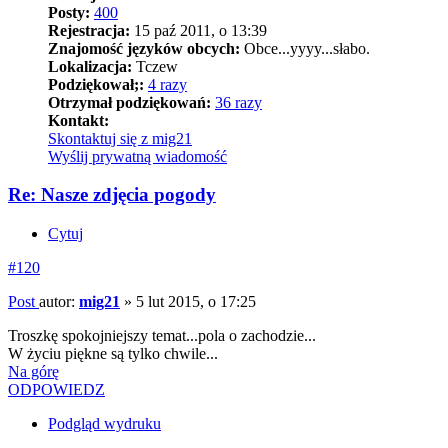
Posty:
400
Rejestracja:
15 paź 2011, o 13:39
Znajomość języków obcych:
Obce...yyyy...słabo.
Lokalizacja:
Tczew
Podziękował;:
4 razy
Otrzymał podziękowań:
36 razy
Kontakt:
Skontaktuj się z mig21
Wyślij prywatną wiadomość
Re: Nasze zdjęcia pogody
Cytuj
#120
Post
autor:
mig21
»
5 lut 2015, o 17:25
Troszkę spokojniejszy temat...pola o zachodzie...
W życiu piękne są tylko chwile...
Na górę
ODPOWIEDZ
Podgląd wydruku