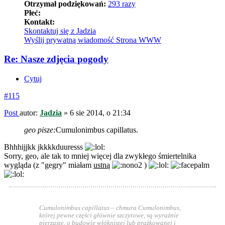
Otrzymał podziękowań:
293 razy
Płeć:
Kontakt:
Skontaktuj się z Jadzia
Wyślij prywatną wiadomość
Strona WWW
Re: Nasze zdjęcia pogody
Cytuj
#115
Post
autor:
Jadzia
»
6 sie 2014, o 21:34
geo pisze:
Cumulonimbus capillatus.
Bhhhijjkk jkkkkduuresss
Sorry, geo, ale tak to mniej więcej dla zwykłego śmiertelnika
wygląda (z "gegry" miałam
ustną
)
Cumulonimbus capillatus – chmura Cumulonimbus,
której pewne części głównie szczytowe, są wyraźnie
pierzaste, o budowie włóknistej lub prążkowanej i