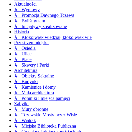
Aktualności
↳ Wyprawy
↳ Promocja Dawnego Tczewa
↳ Byliśmy tam
↳ Inicjatywy zrealizowane
Historia
↳ Ktokolwiek wiedział, ktokolwiek wie
Przestrzeń miejska
↳ Osiedla
↳ Ulice
↳ Place
↳ Skwery i Parki
Architektura
↳ Obiekty Sakralne
↳ Budynki
↳ Kamienice i domy
↳ Mała architektura
↳ Pomniki i miejsca pamięci
Zabytki
↳ Mury obronne
↳ Tczewskie Mosty przez Wisłę
↳ Wiatrak
↳ Miejska Biblioteka Publiczna
↳ Cmentarz żołnierzy austriackich