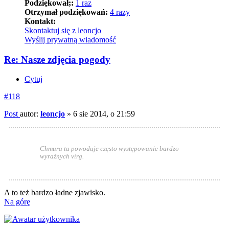
Podziękował;:
1 raz
Otrzymał podziękowań:
4 razy
Kontakt:
Skontaktuj się z leoncjo
Wyślij prywatną wiadomość
Re: Nasze zdjęcia pogody
Cytuj
#118
Post
autor:
leoncjo
»
6 sie 2014, o 21:59
Chmura ta powoduje często występowanie bardzo
wyraźnych virg.
A to też bardzo ładne zjawisko.
Na górę