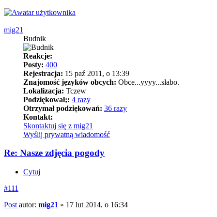
mig21
Budnik
Reakcje:
Posty:
400
Rejestracja:
15 paź 2011, o 13:39
Znajomość języków obcych:
Obce...yyyy...słabo.
Lokalizacja:
Tczew
Podziękował;:
4 razy
Otrzymał podziękowań:
36 razy
Kontakt:
Skontaktuj się z mig21
Wyślij prywatną wiadomość
Re: Nasze zdjęcia pogody
Cytuj
#111
Post
autor:
mig21
»
17 lut 2014, o 16:34