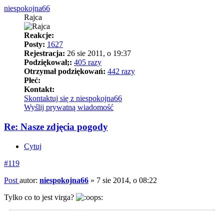
niespokojna66
Rajca
Reakcje:
Posty:
1627
Rejestracja:
26 sie 2011, o 19:37
Podziękował;:
405 razy
Otrzymał podziękowań:
442 razy
Płeć:
Kontakt:
Skontaktuj się z niespokojna66
Wyślij prywatną wiadomość
Re: Nasze zdjęcia pogody
Cytuj
#119
Post
autor:
niespokojna66
»
7 sie 2014, o 08:22
Tylko co to jest virga?