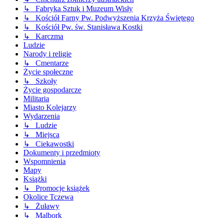
↳ Fabryka Sztuk i Muzeum Wisły
↳ Kościół Farny Pw. Podwyższenia Krzyża Świętego
↳ Kościół Pw. św. Stanisława Kostki
↳ Karczma
Ludzie
Narody i religie
↳ Cmentarze
Życie społeczne
↳ Szkoły
Życie gospodarcze
Militaria
Miasto Kolejarzy
Wydarzenia
↳ Ludzie
↳ Miejsca
↳ Ciekawostki
Dokumenty i przedmioty
Wspomnienia
Mapy
Książki
↳ Promocje książek
Okolice Tczewa
↳ Żuławy
↳ Malbork