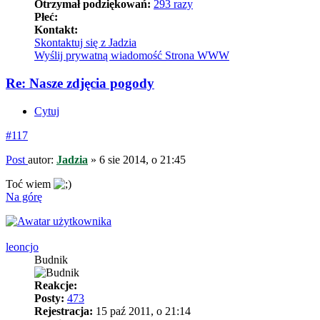
Otrzymał podziękowań:
293 razy
Płeć:
Kontakt:
Skontaktuj się z Jadzia
Wyślij prywatną wiadomość
Strona WWW
Re: Nasze zdjęcia pogody
Cytuj
#117
Post
autor:
Jadzia
»
6 sie 2014, o 21:45
Toć wiem
Na górę
leoncjo
Budnik
Reakcje:
Posty:
473
Rejestracja:
15 paź 2011, o 21:14