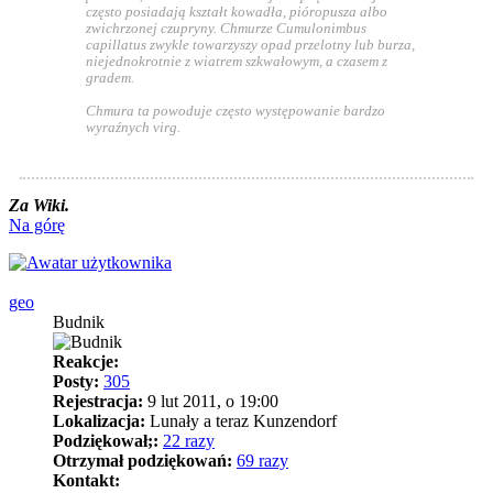
często posiadają kształt kowadła, pióropusza albo
zwichrzonej czupryny. Chmurze Cumulonimbus
capillatus zwykle towarzyszy opad przelotny lub burza,
niejednokrotnie z wiatrem szkwałowym, a czasem z
gradem.
Chmura ta powoduje często występowanie bardzo
wyraźnych virg.
Za Wiki.
Na górę
geo
Budnik
Reakcje:
Posty:
305
Rejestracja:
9 lut 2011, o 19:00
Lokalizacja:
Lunały a teraz Kunzendorf
Podziękował;:
22 razy
Otrzymał podziękowań:
69 razy
Kontakt: