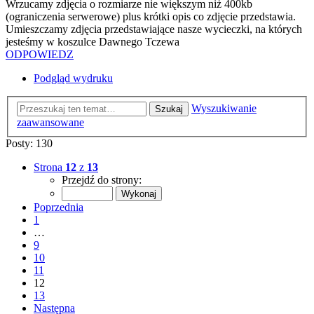
Wrzucamy zdjęcia o rozmiarze nie większym niż 400kb
(ograniczenia serwerowe) plus krótki opis co zdjęcie przedstawia.
Umieszczamy zdjęcia przedstawiające nasze wycieczki, na których
jesteśmy w koszulce Dawnego Tczewa
ODPOWIEDZ
Podgląd wydruku
Wyszukiwanie
Szukaj
zaawansowane
Posty: 130
Strona
12
z
13
Przejdź do strony:
Poprzednia
1
…
9
10
11
12
13
Następna