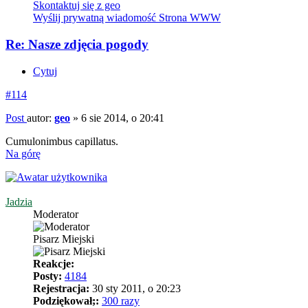
Skontaktuj się z geo
Wyślij prywatną wiadomość
Strona WWW
Re: Nasze zdjęcia pogody
Cytuj
#114
Post
autor:
geo
»
6 sie 2014, o 20:41
Cumulonimbus capillatus.
Na górę
Jadzia
Moderator
Pisarz Miejski
Reakcje:
Posty:
4184
Rejestracja:
30 sty 2011, o 20:23
Podziękował;:
300 razy