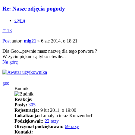
Re: Nasze zdjęcia pogody
Cytuj
#113
Post
autor:
mig21
»
6 sie 2014, o 18:21
Dla Geo...pewnie masz nazwę dla tego potwora ?
W życiu piękne są tylko chwile...
Na górę
geo
Budnik
Reakcje:
Posty:
305
Rejestracja:
9 lut 2011, o 19:00
Lokalizacja:
Lunały a teraz Kunzendorf
Podziękował;:
22 razy
Otrzymał podziękowań:
69 razy
Kontakt: