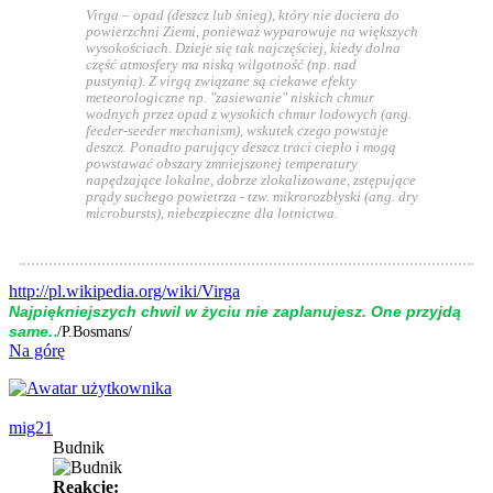
Virga – opad (deszcz lub śnieg), który nie dociera do
powierzchni Ziemi, ponieważ wyparowuje na większych
wysokościach. Dzieje się tak najczęściej, kiedy dolna
część atmosfery ma niską wilgotność (np. nad
pustynią). Z virgą związane są ciekawe efekty
meteorologiczne np. "zasiewanie" niskich chmur
wodnych przez opad z wysokich chmur lodowych (ang.
feeder-seeder mechanism), wskutek czego powstaje
deszcz. Ponadto parujący deszcz traci ciepło i mogą
powstawać obszary zmniejszonej temperatury
napędzające lokalne, dobrze zlokalizowane, zstępujące
prądy suchego powietrza - tzw. mikrorozbłyski (ang. dry
microbursts), niebezpieczne dla lotnictwa.
http://pl.wikipedia.org/wiki/Virga
Naj­piękniej­szych chwil w życiu nie zap­la­nujesz. One przyjdą
.
same.
/P.Bosmans/
Na górę
mig21
Budnik
Reakcje: