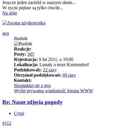
Jeszcze jeden zachód w naszym oknie...
W życiu piękne są tylko chwile...
Na górę
geo
Budnik
Reakcje:
Posty:
305
Rejestracja:
9 lut 2011, o 19:00
Lokalizacja:
Lunały a teraz Kunzendorf
Podziękował;:
22 razy
Otrzymał podziękowań:
69 razy
Kontakt:
Skontaktuj się z geo
Wyślij prywatną wiadomość
Strona WWW
Re: Nasze zdjęcia pogody
Cytuj
#112