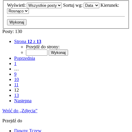
Wyświetl:
Sortuj wg:
Kierunek:
Posty: 130
Strona
12
z
13
Przejdź do strony:
Poprzednia
1
…
9
10
11
12
13
Następna
Wróć do „Zdjęcia”
Przejdź do
Dawny Tczew