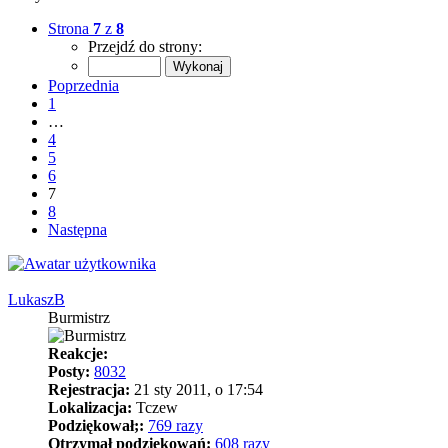
Strona
7
z
8
Przejdź do strony:
Poprzednia
1
…
4
5
6
7
8
Następna
LukaszB
Burmistrz
Reakcje:
Posty:
8032
Rejestracja:
21 sty 2011, o 17:54
Lokalizacja:
Tczew
Podziękował;:
769 razy
Otrzymał podziękowań:
608 razy