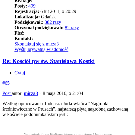
Reakcje:
Posty:
499
Rejestracja:
6 lut 2011, o 20:29
Lokalizacja:
Gdańsk
Podziękował;:
382 razy
Otrzymał podziękowań:
82 razy
Płeć:
Kontakt:
Skontaktuj się z mirza3
Wyślij prywatną wiadomość
Re: Kościół pw św. Stanisława Kostki
Cytuj
#65
Post
autor:
mirza3
»
8 maja 2016, o 21:04
Według opracowania Tadeusza Jurkowlańca "Nagrobki
średniowieczne w Prusach", najstarszą płytą nagrobną zachowaną
w kościele podominikańskim jest :
Nagrobek Jana Wulkowskiego i jego żony Małgorzaty,