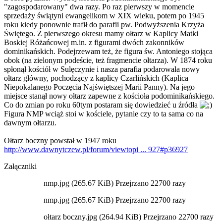
"zagospodarowany" dwa razy. Po raz pierwszy w momencie
sprzedaży świątyni ewangelikom w XIX wieku, potem po 1945
roku kiedy ponownie trafił do parafii pw. Podwyższenia Krzyża
Świętego. Z pierwszego okresu mamy ołtarz w Kaplicy Matki
Boskiej Różańcowej m.in. z figurami dwóch zakonników
dominikańskich. Podejrzewam też, że figura św. Antoniego stojąca
obok (na zielonym podeście, też fragmencie ołtarza). W 1874 roku
spłonął kościół w Sulęczynie i nasza parafia podarowała nowy
ołtarz główny, pochodzący z kaplicy Czarlińskich (Kaplica
Niepokalanego Poczęcia Najświętszej Marii Panny). Na jego
miejsce stanął nowy ołtarz zapewne z kościoła podominikańskiego.
Co do zmian po roku 60tym postaram się dowiedzieć u źródła
Figura NMP wciąż stoi w kościele, pytanie czy to ta sama co na
dawnym ołtarzu.
Ołtarz boczny powstał w 1947 roku
http://www.dawnytczew.pl/forum/viewtopi ... 927#p36927
Załączniki
nmp.jpg (265.67 KiB) Przejrzano 22700 razy
nmp.jpg (265.67 KiB) Przejrzano 22700 razy
ołtarz boczny.jpg (264.94 KiB) Przejrzano 22700 razy