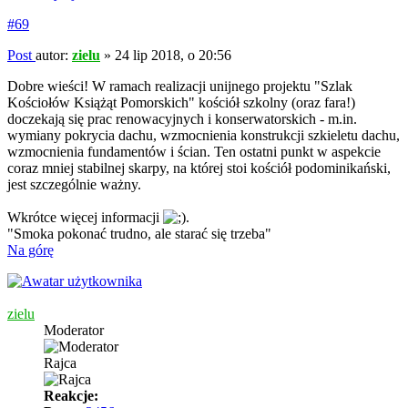
#69
Post
autor:
zielu
»
24 lip 2018, o 20:56
Dobre wieści! W ramach realizacji unijnego projektu "Szlak
Kościołów Książąt Pomorskich" kościół szkolny (oraz fara!)
doczekają się prac renowacyjnych i konserwatorskich - m.in.
wymiany pokrycia dachu, wzmocnienia konstrukcji szkieletu dachu,
wzmocnienia fundamentów i ścian. Ten ostatni punkt w aspekcie
coraz mniej stabilnej skarpy, na której stoi kościół podominikański,
jest szczególnie ważny.
Wkrótce więcej informacji
.
"Smoka pokonać trudno, ale starać się trzeba"
Na górę
zielu
Moderator
Rajca
Reakcje: