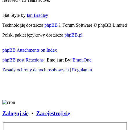
reserved - 15 Years active.
Flat Style by
Ian Bradley
Technologię dostarcza
phpBB
® Forum Software © phpBB Limited
Polski pakiet językowy dostarcza
phpBB.pl
phpBB Attachments on Index
phpBB post Reactions
| Emoji art By:
EmojiOne
Zasady ochrony danych osobowych
|
Regulamin
Zaloguj się
•
Zarejestruj się