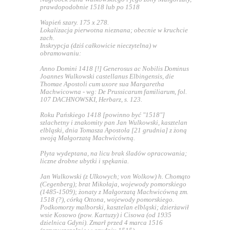
prawdopodobnie 1518 lub po 1518
Wapień szary. 175 x 278.
Lokalizacja pierwotna nieznana; obecnie w kruchcie
zach.
Inskrypcja (dziś całkowicie nieczytelna) w
obramowaniu:
Anno Domini 1418 [!] Generosus ac Nobilis Dominus
Joannes Wulkowski castellanus Elbingensis, die
Thomae Apostoli cum uxore sua Margaretha
Machwicowna - wg: De Prussicarum familiarum, fol.
107 DACHNOWSKI, Herbarz, s. 123.
Roku Pańskiego 1418 [powinno być "1518"]
szlachetny i znakomity pan Jan Wulkowski, kasztelan
elbląski, dnia Tomasza Apostoła [21 grudnia] z żoną
swoją Małgorzatą Machwicówną.
Płyta wydeptana, na licu brak śladów opracowania;
liczne drobne ubytki i spękania.
Jan Wulkowski (z Ulkowych; von Wolkow) h. Chomąto
(Cegenberg); brat Mikołaja, wojewody pomorskiego
(1485-1509); żonaty z Małgorzatą Machwicówną zm.
1518 (?), córką Ottona, wojewody pomorskiego.
Podkomorzy malborski, kasztelan elbląski; dzierżawił
wsie Kosowo (pow. Kartuzy) i Cisowa (od 1935
dzielnica Gdyni). Zmarł przed 4 marca 1516