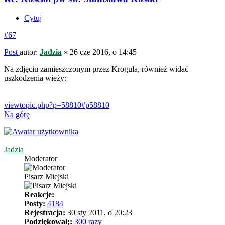
Cytuj
#67
Post
autor:
Jadzia
»
26 cze 2016, o 14:45
Na zdjęciu zamieszczonym przez Krogula, również widać
uszkodzenia wieży:
viewtopic.php?p=58810#p58810
Na górę
Jadzia
Moderator
Pisarz Miejski
Reakcje:
Posty:
4184
Rejestracja:
30 sty 2011, o 20:23
Podziękował;:
300 razy