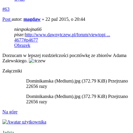
#63
Post
autor:
magdaw
»
22 paź 2015, o 20:44
niespokojna66
pisze:
http://www.dawnytczew.pl/forum/viewtopi ...
4677#p4677
Obrazek
Dorzucam w lepszej rozdzielczości pocztówkę ze zbiorów Adama
Zalewskiego.
Załączniki
Dominikanska (Medium).jpg (372.79 KiB) Przejrzano
22656 razy
Dominikanska (Medium).jpg (372.79 KiB) Przejrzano
22656 razy
Na górę
Jadzia