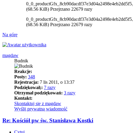
0_0_productGfx_8cb90dacdf37e3d04a2498e4eb2dd5f5.
(68.56 KiB) Przejrzano 22679 razy
0_0_productGfx_8cb90dacdf37e3d04a2498e4eb2dd5f5.
(68.56 KiB) Przejrzano 22679 razy
Na górę
magdaw
Budnik
Reakcje:
Posty:
348
Rejestracja:
7 lis 2011, o 13:37
Podziękował;:
7 razy
Otrzymał podziękowań:
3 razy
Kontakt:
Skontaktuj się z magdaw
Wyślij prywatną wiadomość
Re: Kościół pw św. Stanisława Kostki
Cytuj