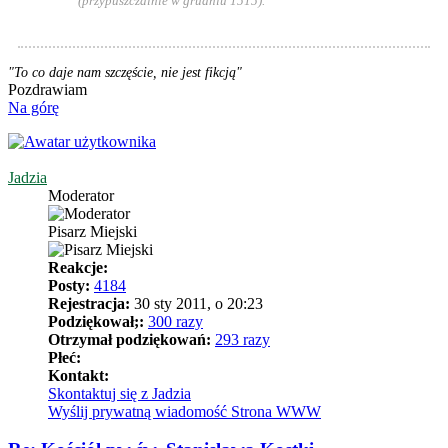
(przypuszczalnie w grudniu 1515).
"To co daje nam szczęście, nie jest fikcją"
Pozdrawiam
Na górę
Jadzia
Moderator
Pisarz Miejski
Reakcje:
Posty:
4184
Rejestracja:
30 sty 2011, o 20:23
Podziękował;:
300 razy
Otrzymał podziękowań:
293 razy
Płeć:
Kontakt:
Skontaktuj się z Jadzia
Wyślij prywatną wiadomość
Strona WWW