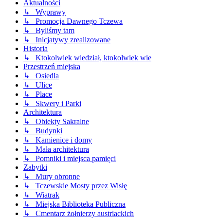
Aktualności
↳ Wyprawy
↳ Promocja Dawnego Tczewa
↳ Byliśmy tam
↳ Inicjatywy zrealizowane
Historia
↳ Ktokolwiek wiedział, ktokolwiek wie
Przestrzeń miejska
↳ Osiedla
↳ Ulice
↳ Place
↳ Skwery i Parki
Architektura
↳ Obiekty Sakralne
↳ Budynki
↳ Kamienice i domy
↳ Mała architektura
↳ Pomniki i miejsca pamięci
Zabytki
↳ Mury obronne
↳ Tczewskie Mosty przez Wisłę
↳ Wiatrak
↳ Miejska Biblioteka Publiczna
↳ Cmentarz żołnierzy austriackich