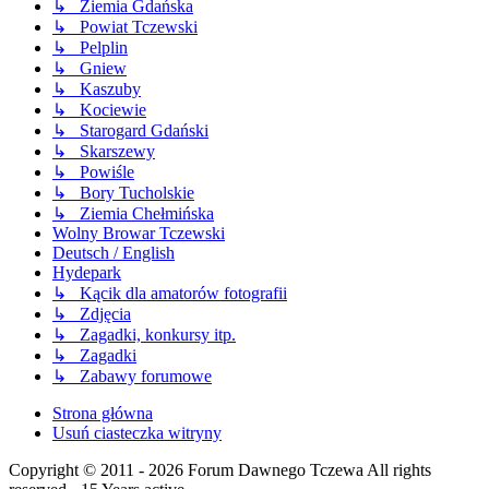
↳ Ziemia Gdańska
↳ Powiat Tczewski
↳ Pelplin
↳ Gniew
↳ Kaszuby
↳ Kociewie
↳ Starogard Gdański
↳ Skarszewy
↳ Powiśle
↳ Bory Tucholskie
↳ Ziemia Chełmińska
Wolny Browar Tczewski
Deutsch / English
Hydepark
↳ Kącik dla amatorów fotografii
↳ Zdjęcia
↳ Zagadki, konkursy itp.
↳ Zagadki
↳ Zabawy forumowe
Strona główna
Usuń ciasteczka witryny
Copyright © 2011 - 2026 Forum Dawnego Tczewa All rights