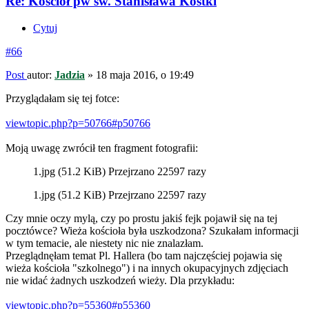
Re: Kościół pw św. Stanisława Kostki
Cytuj
#66
Post
autor:
Jadzia
»
18 maja 2016, o 19:49
Przyglądałam się tej fotce:
viewtopic.php?p=50766#p50766
Moją uwagę zwrócił ten fragment fotografii:
1.jpg (51.2 KiB) Przejrzano 22597 razy
1.jpg (51.2 KiB) Przejrzano 22597 razy
Czy mnie oczy mylą, czy po prostu jakiś fejk pojawił się na tej
pocztówce? Wieża kościoła była uszkodzona? Szukałam informacji
w tym temacie, ale niestety nic nie znalazłam.
Przeglądnęłam temat Pl. Hallera (bo tam najczęściej pojawia się
wieża kościoła "szkolnego") i na innych okupacyjnych zdjęciach
nie widać żadnych uszkodzeń wieży. Dla przykładu:
viewtopic.php?p=55360#p55360