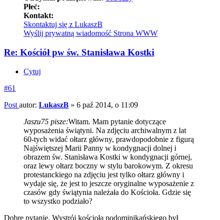
Płeć:
Kontakt:
Skontaktuj się z LukaszB
Wyślij prywatną wiadomość
Strona WWW
Re: Kościół pw św. Stanisława Kostki
Cytuj
#61
Post
autor:
LukaszB
»
6 paź 2014, o 11:09
Jaszu75 pisze:
Witam. Mam pytanie dotyczące
wyposażenia świątyni. Na zdjęciu archiwalnym z lat
60-tych widać ołtarz główny, prawdopodobnie z figurą
Najświętszej Marii Panny w kondygnacji dolnej i
obrazem św. Stanisława Kostki w kondygnacji górnej,
oraz lewy ołtarz boczny w stylu barokowym. Z okresu
protestanckiego na zdjęciu jest tylko ołtarz główny i
wydaje się, że jest to jeszcze oryginalne wyposażenie z
czasów gdy świątynia należała do Kościoła. Gdzie się
to wszystko podziało?
Dobre pytanie. Wystrój kościoła podominikańskiego był