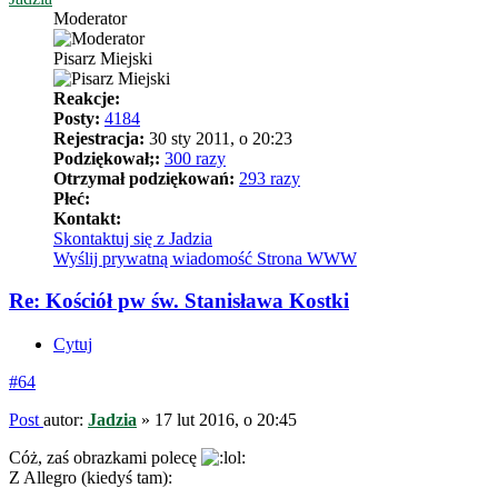
Moderator
Pisarz Miejski
Reakcje:
Posty:
4184
Rejestracja:
30 sty 2011, o 20:23
Podziękował;:
300 razy
Otrzymał podziękowań:
293 razy
Płeć:
Kontakt:
Skontaktuj się z Jadzia
Wyślij prywatną wiadomość
Strona WWW
Re: Kościół pw św. Stanisława Kostki
Cytuj
#64
Post
autor:
Jadzia
»
17 lut 2016, o 20:45
Cóż, zaś obrazkami polecę
Z Allegro (kiedyś tam):