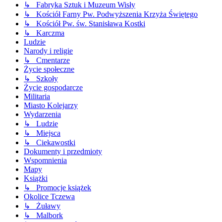
↳ Fabryka Sztuk i Muzeum Wisły
↳ Kościół Farny Pw. Podwyższenia Krzyża Świętego
↳ Kościół Pw. św. Stanisława Kostki
↳ Karczma
Ludzie
Narody i religie
↳ Cmentarze
Życie społeczne
↳ Szkoły
Życie gospodarcze
Militaria
Miasto Kolejarzy
Wydarzenia
↳ Ludzie
↳ Miejsca
↳ Ciekawostki
Dokumenty i przedmioty
Wspomnienia
Mapy
Książki
↳ Promocje książek
Okolice Tczewa
↳ Żuławy
↳ Malbork