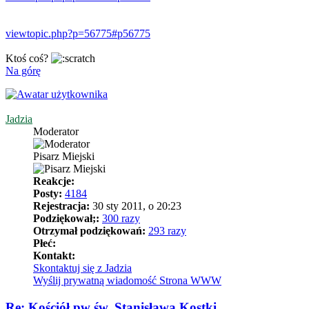
viewtopic.php?p=56775#p56775
Ktoś coś?
Na górę
Jadzia
Moderator
Pisarz Miejski
Reakcje:
Posty:
4184
Rejestracja:
30 sty 2011, o 20:23
Podziękował;:
300 razy
Otrzymał podziękowań:
293 razy
Płeć:
Kontakt:
Skontaktuj się z Jadzia
Wyślij prywatną wiadomość
Strona WWW
Re: Kościół pw św. Stanisława Kostki