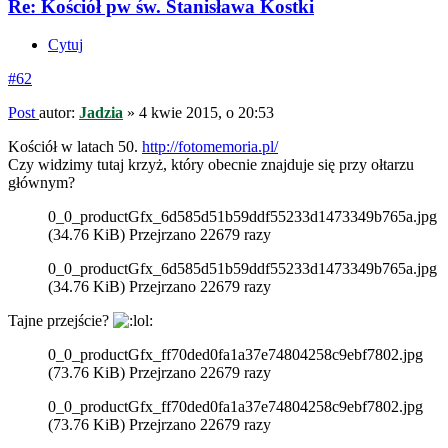
Re: Kościół pw św. Stanisława Kostki
Cytuj
#62
Post
autor:
Jadzia
»
4 kwie 2015, o 20:53
Kościół w latach 50.
http://fotomemoria.pl/
Czy widzimy tutaj krzyż, który obecnie znajduje się przy ołtarzu
głównym?
0_0_productGfx_6d585d51b59ddf55233d1473349b765a.jpg
(34.76 KiB) Przejrzano 22679 razy
0_0_productGfx_6d585d51b59ddf55233d1473349b765a.jpg
(34.76 KiB) Przejrzano 22679 razy
Tajne przejście?
0_0_productGfx_ff70ded0fa1a37e74804258c9ebf7802.jpg
(73.76 KiB) Przejrzano 22679 razy
0_0_productGfx_ff70ded0fa1a37e74804258c9ebf7802.jpg
(73.76 KiB) Przejrzano 22679 razy