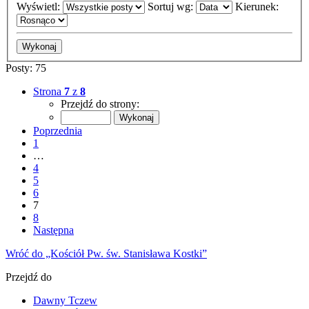
Wyświetl:
Sortuj wg:
Kierunek:
Posty: 75
Strona
7
z
8
Przejdź do strony:
Poprzednia
1
…
4
5
6
7
8
Następna
Wróć do „Kościół Pw. św. Stanisława Kostki”
Przejdź do
Dawny Tczew