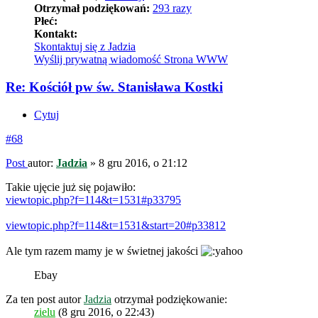
Otrzymał podziękowań:
293 razy
Płeć:
Kontakt:
Skontaktuj się z Jadzia
Wyślij prywatną wiadomość
Strona WWW
Re: Kościół pw św. Stanisława Kostki
Cytuj
#68
Post
autor:
Jadzia
»
8 gru 2016, o 21:12
Takie ujęcie już się pojawiło:
viewtopic.php?f=114&t=1531#p33795
viewtopic.php?f=114&t=1531&start=20#p33812
Ale tym razem mamy je w świetnej jakości
Ebay
Za ten post autor
Jadzia
otrzymał podziękowanie:
zielu
(8 gru 2016, o 22:43)