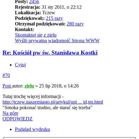
Posty:
2456
Rejestracja:
31 sty 2011, o 22:12
Lokalizacja:
Tczew
Podziękował;:
215 razy
Otrzymał podziękowań:
280 razy
Kontakt:
Skontaktuj się z zielu
Wyślij prywatną wiadomość
Strona WWW
Re: Kościół pw św. Stanisława Kostki
Cytuj
#70
Post
autor:
zielu
»
25 lip 2018, o 14:26
Tutaj trochę więcej informacji -
http://tczew.naszemiasto.pl/artykul/uni ... id,tm.html
"Smoka pokonać trudno, ale starać się trzeba"
Na górę
ODPOWIEDZ
Podgląd wydruku