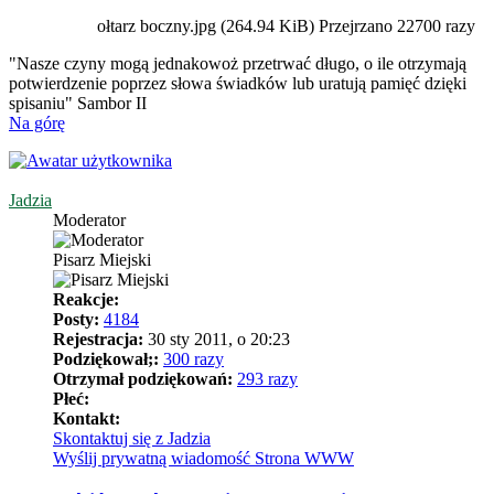
ołtarz boczny.jpg (264.94 KiB) Przejrzano 22700 razy
"Nasze czyny mogą jednakowoż przetrwać długo, o ile otrzymają
potwierdzenie poprzez słowa świadków lub uratują pamięć dzięki
spisaniu" Sambor II
Na górę
Jadzia
Moderator
Pisarz Miejski
Reakcje:
Posty:
4184
Rejestracja:
30 sty 2011, o 20:23
Podziękował;:
300 razy
Otrzymał podziękowań:
293 razy
Płeć:
Kontakt:
Skontaktuj się z Jadzia
Wyślij prywatną wiadomość
Strona WWW