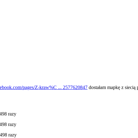
cebook.com/pages/Z-kraw%C ... 2577620847
dostałam mapkę z siecią 
9498 razy
9498 razy
498 razy