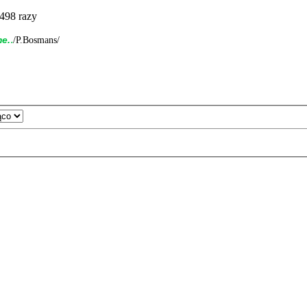
498 razy
.
me.
/P.Bosmans/