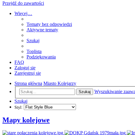
Przejdź do zawartości
Więcej…
Tematy bez odpowiedzi
Aktywne tematy
Szukaj
Toplista
Podziękowania
FAQ
Zaloguj się
Zarejestruj się
Strona główna
Miasto Kolejarzy
Wyszukiwanie zaaw
Szukaj
Szukaj
Styl:
Mapy kolejowe