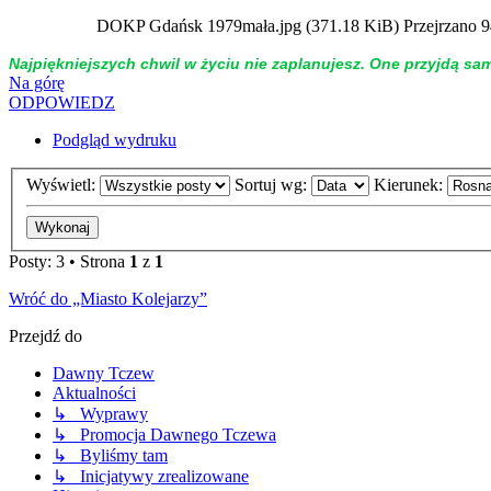
DOKP Gdańsk 1979mała.jpg (371.18 KiB) Przejrzano 9
Naj­piękniej­szych chwil w życiu nie zap­la­nujesz. One przyjdą sa
Na górę
ODPOWIEDZ
Podgląd wydruku
Wyświetl:
Sortuj wg:
Kierunek:
Posty: 3 • Strona
1
z
1
Wróć do „Miasto Kolejarzy”
Przejdź do
Dawny Tczew
Aktualności
↳ Wyprawy
↳ Promocja Dawnego Tczewa
↳ Byliśmy tam
↳ Inicjatywy zrealizowane