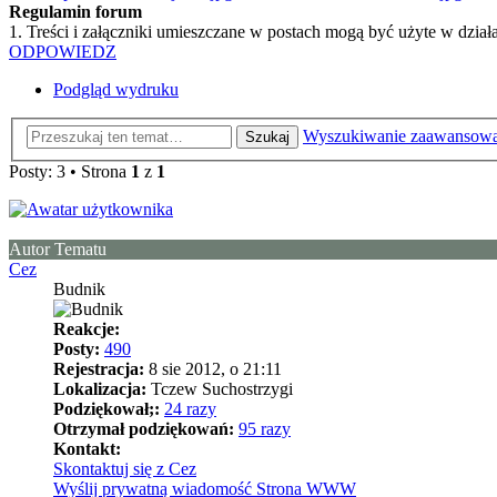
Regulamin forum
1. Treści i załączniki umieszczane w postach mogą być użyte w dzi
ODPOWIEDZ
Podgląd wydruku
Wyszukiwanie zaawansow
Szukaj
Posty: 3 • Strona
1
z
1
Autor Tematu
Cez
Budnik
Reakcje:
Posty:
490
Rejestracja:
8 sie 2012, o 21:11
Lokalizacja:
Tczew Suchostrzygi
Podziękował;:
24 razy
Otrzymał podziękowań:
95 razy
Kontakt:
Skontaktuj się z Cez
Wyślij prywatną wiadomość
Strona WWW