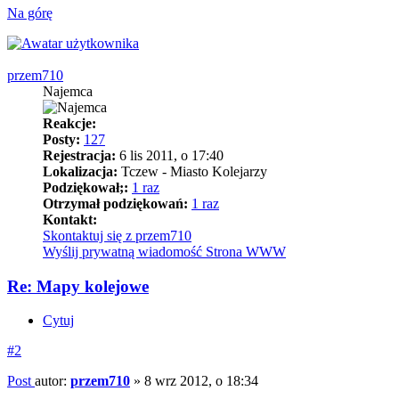
Na górę
przem710
Najemca
Reakcje:
Posty:
127
Rejestracja:
6 lis 2011, o 17:40
Lokalizacja:
Tczew - Miasto Kolejarzy
Podziękował;:
1 raz
Otrzymał podziękowań:
1 raz
Kontakt:
Skontaktuj się z przem710
Wyślij prywatną wiadomość
Strona WWW
Re: Mapy kolejowe
Cytuj
#2
Post
autor:
przem710
»
8 wrz 2012, o 18:34