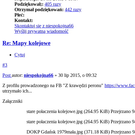
Podziękował;:
405 razy
Otrzymał podziękowań:
442 razy
Płeć:
Kontakt:
Skontaktuj się z niespokojna66
Wyślij prywatną wiadomość
Re: Mapy kolejowe
Cytuj
#3
Post
autor:
niespokojna66
»
30 lip 2015, o 09:32
Z profilu prowadzonego na FB "Z krawędzi peronu"
https://www.fa
utrzymało ich...
Załączniki
stare połaczenia kolejowe.jpg (264.95 KiB) Przejrzano 
stare połaczenia kolejowe.jpg (264.95 KiB) Przejrzano 
DOKP Gdańsk 1979mała.jpg (371.18 KiB) Przejrzano 9