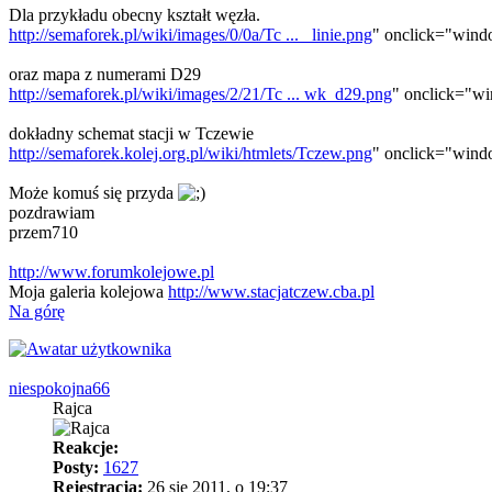
Dla przykładu obecny kształt węzła.
http://semaforek.pl/wiki/images/0/0a/Tc ... _linie.png
" onclick="window
oraz mapa z numerami D29
http://semaforek.pl/wiki/images/2/21/Tc ... wk_d29.png
" onclick="win
dokładny schemat stacji w Tczewie
http://semaforek.kolej.org.pl/wiki/htmlets/Tczew.png
" onclick="window
Może komuś się przyda
pozdrawiam
przem710
http://www.forumkolejowe.pl
Moja galeria kolejowa
http://www.stacjatczew.cba.pl
Na górę
niespokojna66
Rajca
Reakcje:
Posty:
1627
Rejestracja:
26 sie 2011, o 19:37