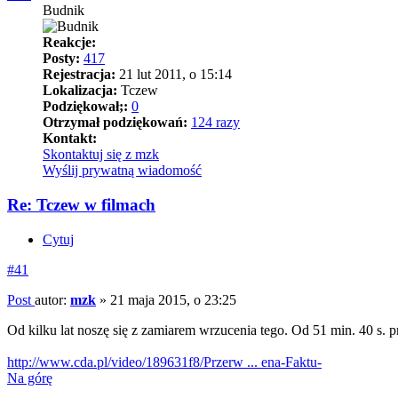
Budnik
Reakcje:
Posty:
417
Rejestracja:
21 lut 2011, o 15:14
Lokalizacja:
Tczew
Podziękował;:
0
Otrzymał podziękowań:
124 razy
Kontakt:
Skontaktuj się z mzk
Wyślij prywatną wiadomość
Re: Tczew w filmach
Cytuj
#41
Post
autor:
mzk
»
21 maja 2015, o 23:25
Od kilku lat noszę się z zamiarem wrzucenia tego. Od 51 min. 40 s.
http://www.cda.pl/video/189631f8/Przerw ... ena-Faktu-
Na górę