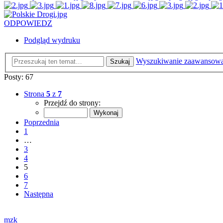
ODPOWIEDZ
Podgląd wydruku
Wyszukiwanie zaawansow
Szukaj
Posty: 67
Strona
5
z
7
Przejdź do strony:
Poprzednia
1
…
3
4
5
6
7
Następna
mzk