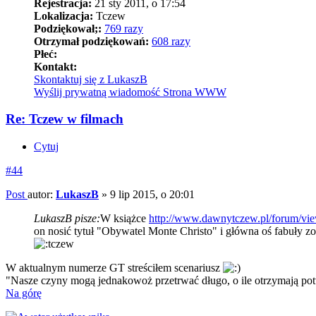
Rejestracja:
21 sty 2011, o 17:54
Lokalizacja:
Tczew
Podziękował;:
769 razy
Otrzymał podziękowań:
608 razy
Płeć:
Kontakt:
Skontaktuj się z LukaszB
Wyślij prywatną wiadomość
Strona WWW
Re: Tczew w filmach
Cytuj
#44
Post
autor:
LukaszB
»
9 lip 2015, o 20:01
LukaszB pisze:
W książce
http://www.dawnytczew.pl/forum/vie
on nosić tytuł "Obywatel Monte Christo" i główna oś fabuły z
W aktualnym numerze GT streściłem scenariusz
"Nasze czyny mogą jednakowoż przetrwać długo, o ile otrzymają pot
Na górę