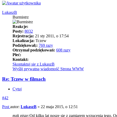
LukaszB
Burmistrz
Reakcje:
Posty:
8032
Rejestracja:
21 sty 2011, o 17:54
Lokalizacja:
Tczew
Podziękował;:
769 razy
Otrzymał podziękowań:
608 razy
Płeć:
Kontakt:
Skontaktuj się z LukaszB
Wyślij prywatną wiadomość
Strona WWW
Re: Tczew w filmach
Cytuj
#42
Post
autor:
LukaszB
»
22 maja 2015, o 12:51
mzk pisze:
Od kilku lat noszę się z zamiarem wrzucenia tego. 