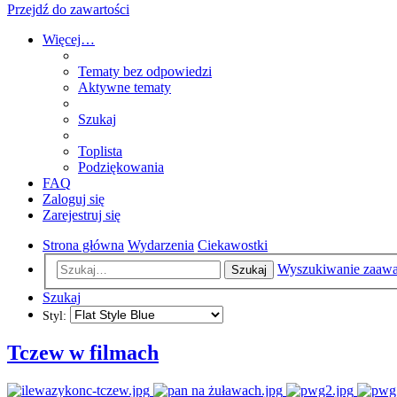
Przejdź do zawartości
Więcej…
Tematy bez odpowiedzi
Aktywne tematy
Szukaj
Toplista
Podziękowania
FAQ
Zaloguj się
Zarejestruj się
Strona główna
Wydarzenia
Ciekawostki
Wyszukiwanie zaaw
Szukaj
Szukaj
Styl:
Tczew w filmach