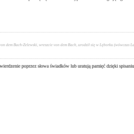
 von dem Bach-Zelewski, wreszcie von dem Bach, urodził się w Lęborku (wówczas 
wierdzenie poprzez słowa świadków lub uratują pamięć dzięki spisani