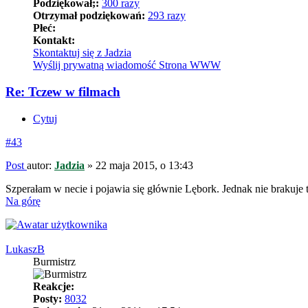
Podziękował;:
300 razy
Otrzymał podziękowań:
293 razy
Płeć:
Kontakt:
Skontaktuj się z Jadzia
Wyślij prywatną wiadomość
Strona WWW
Re: Tczew w filmach
Cytuj
#43
Post
autor:
Jadzia
»
22 maja 2015, o 13:43
Szperałam w necie i pojawia się głównie Lębork. Jednak nie braku
Na górę
LukaszB
Burmistrz
Reakcje:
Posty:
8032