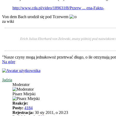
http://www.cda.pl/video/189631f8/Przerw ... ena-Faktu-
Von dem Bach urodził się pod Tczewem
za wiki
Erich Julius Eberhard von Zelewski, znany później pod nazwiskiem
"Nasze czyny mogą jednakowoż przetrwać długo, o ile otrzymają pot
Na górę
Jadzia
Moderator
Pisarz Miejski
Reakcje:
Posty:
4184
Rejestracja:
30 sty 2011, o 20:23