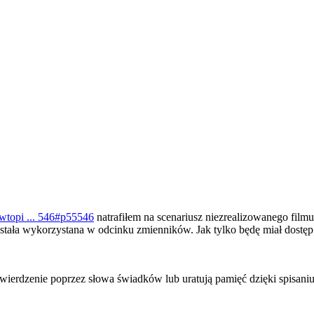
wtopi ... 546#p55546
natrafiłem na scenariusz niezrealizowanego film
ostała wykorzystana w odcinku zmienników. Jak tylko będę miał dostę
wierdzenie poprzez słowa świadków lub uratują pamięć dzięki spisani