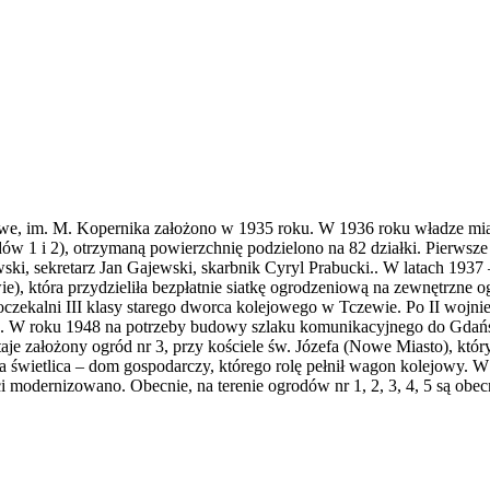
 im. M. Kopernika założono w 1935 roku. W 1936 roku władze miasta
dów 1 i 2), otrzymaną powierzchnię podzielono na 82 działki. Pierws
ki, sekretarz Jan Gajewski, skarbnik Cyryl Prabucki.. W latach 1937
 która przydzieliła bezpłatnie siatkę ogrodzeniową na zewnętrzne og
oczekalni III klasy starego dworca kolejowego w Tczewie. Po II wojn
 W roku 1948 na potrzeby budowy szlaku komunikacyjnego do Gdańsk
je założony ogród nr 3, przy kościele św. Józefa (Nowe Miasto), któ
sza świetlica – dom gospodarczy, którego rolę pełnił wagon kolejowy
odernizowano. Obecnie, na terenie ogrodów nr 1, 2, 3, 4, 5 są obecn