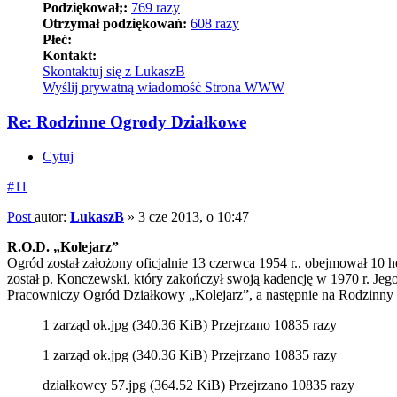
Podziękował;:
769 razy
Otrzymał podziękowań:
608 razy
Płeć:
Kontakt:
Skontaktuj się z LukaszB
Wyślij prywatną wiadomość
Strona WWW
Re: Rodzinne Ogrody Działkowe
Cytuj
#11
Post
autor:
LukaszB
»
3 cze 2013, o 10:47
R.O.D. „Kolejarz”
Ogród został założony oficjalnie 13 czerwca 1954 r., obejmował 1
został p. Konczewski, który zakończył swoją kadencję w 1970 r. Jeg
Pracowniczy Ogród Działkowy „Kolejarz”, a następnie na Rodzinny O
1 zarząd ok.jpg (340.36 KiB) Przejrzano 10835 razy
1 zarząd ok.jpg (340.36 KiB) Przejrzano 10835 razy
działkowcy 57.jpg (364.52 KiB) Przejrzano 10835 razy