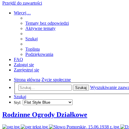
Przejdź do zawartości
Więcej…
Tematy bez odpowiedzi
Aktywne tematy
Szukaj
Toplista
Podziękowania
FAQ
Zaloguj się
Zarejestruj się
Strona główna
Życie społeczne
Wyszukiwanie zaaw
Szukaj
Szukaj
Styl:
Rodzinne Ogrody Działkowe