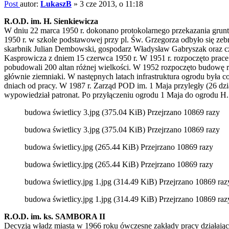
Post
autor:
LukaszB
»
3 cze 2013, o 11:18
R.O.D. im. H. Sienkiewicza
W dniu 22 marca 1950 r. dokonano protokolarnego przekazania grun
1950 r. w szkole podstawowej przy pl. Św. Grzegorza odbyło się ze
skarbnik Julian Dembowski, gospodarz Władysław Gabryszak oraz cz
Kasprowicza z dniem 15 czerwca 1950 r. W 1951 r. rozpoczęto prace
pobudowali 200 altan różnej wielkości. W 1952 rozpoczęto budowę r
głównie ziemniaki. W następnych latach infrastruktura ogrodu była 
dniach od pracy. W 1987 r. Zarząd POD im. 1 Maja przyległy (26 dz
wypowiedział patronat. Po przyłączeniu ogrodu 1 Maja do ogrodu H.
budowa świetlicy 3.jpg (375.04 KiB) Przejrzano 10869 razy
budowa świetlicy 3.jpg (375.04 KiB) Przejrzano 10869 razy
budowa świetlicy.jpg (265.44 KiB) Przejrzano 10869 razy
budowa świetlicy.jpg (265.44 KiB) Przejrzano 10869 razy
budowa świetlicy.jpg 1.jpg (314.49 KiB) Przejrzano 10869 raz
budowa świetlicy.jpg 1.jpg (314.49 KiB) Przejrzano 10869 raz
R.O.D. im. ks. SAMBORA II
Decyzją władz miasta w 1966 roku ówczesne zakłady pracy działaj