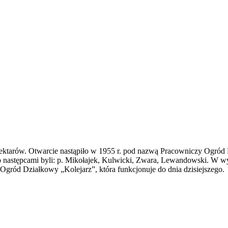
0 hektarów. Otwarcie nastąpiło w 1955 r. pod nazwą Pracowniczy Ogró
o następcami byli: p. Mikołajek, Kulwicki, Zwara, Lewandowski. W wy
gród Działkowy „Kolejarz”, która funkcjonuje do dnia dzisiejszego.