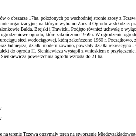
tów o obszarze 17ha, położonych po wschodniej stronie szosy z Tcze
branie organizacyjne, na którym wybrano Zarząd Ogrodu w składzie: p
łonkowie Balda, Brejski i Trawicki. Podjęto również uchwałę o wyłą
 ogrodzeniowe ogrodu, które zakończono 1959 r. W ogrodzeniu ogrodu
urociągu sieci wodociągowej, którą zakończono 1960 r. Początkowo, 
coraz ładniejsza, działki modernizowano, powstały działki rekreacyj
iałek) do ogrodu H. Sienkiewicza wystąpił z wnioskiem o przyłączen
 Sienkiewicza powierzchnia ogrodu wzrosła do 21 ha.
y
y
ące na terenie Tczewa otrzymały teren na stworzenie Międzyzakłado