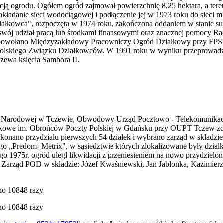
acją ogrodu. Ogółem ogród zajmował powierzchnię 8,25 hektara, a tere
akładanie sieci wodociągowej i podłączenie jej w 1973 roku do sieci m
ziałkowca", rozpoczęta w 1974 roku, zakończona oddaniem w stanie s
ój udział pracą lub środkami finansowymi oraz znacznej pomocy Ra
rodu powołano Międzyzakładowy Pracowniczy Ogród Działkowy przy F
 Polskiego Związku Działkowców. W 1991 roku w wyniku przeprowadz
zewa księcia Sambora II.
dy Narodowej w Tczewie, Obwodowy Urząd Pocztowo - Telekomunikac
e im. Obrońców Poczty Polskiej w Gdańsku przy OUPT Tczew zostaną 
okonano przydziału pierwszych 54 działek i wybrano zarząd w składz
redom- Metrix", w sąsiedztwie których zlokalizowane były działki, 
o 1975r. ogród uległ likwidacji z przeniesieniem na nowo przydzielo
a. Zarząd POD w składzie: Józef Kwaśniewski, Jan Jabłonka, Kazimier
ano 10848 razy
ano 10848 razy