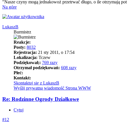
"Nasze czyny mogą jednakowoż przetrwać długo, o ile otrzymają pot
Na górę
LukaszB
Burmistrz
Reakcje:
Posty:
8032
Rejestracja:
21 sty 2011, o 17:54
Lokalizacja:
Tczew
Podziękował;:
769 razy
Otrzymał podziękowań:
608 razy
Płeć:
Kontakt:
Skontaktuj się z LukaszB
Wyślij prywatną wiadomość
Strona WWW
Re: Rodzinne Ogrody Działkowe
Cytuj
#12