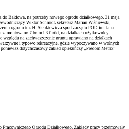
wa do Bałdowa, na potrzeby nowego ogrodu działkowego. 31 maja
rzewodniczący Wiktor Schmidt, sekretarz Marian Wiśniewski,
czeniu ogrodu im. H. Sienkiewicza spod zarządu POD im. Jana
 zamontowano 7 bram i 3 furtki, na działkach użytkownicy
ze względu na zachwaszczenie gruntu uprawiano na działkach
no - warzywne i typowo rekreacyjne, gdzie wypoczywano w wolnych
ie, ponieważ dotychczasowy zakład opiekuńczy „Predom Metrix”
wego Pracowniczego Ogrodu Działkowego. Zakłady pracy przejmowały