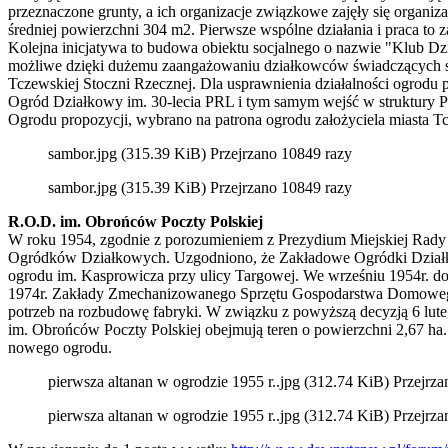
przeznaczone grunty, a ich organizacje związkowe zajęły się organiz
średniej powierzchni 304 m2. Pierwsze wspólne działania i praca to z
Kolejna inicjatywa to budowa obiektu socjalnego o nazwie "Klub D
możliwe dzięki dużemu zaangażowaniu działkowców świadczących sw
Tczewskiej Stoczni Rzecznej. Dla usprawnienia działalności og
Ogród Działkowy im. 30-lecia PRL i tym samym wejść w struktury
Ogrodu propozycji, wybrano na patrona ogrodu założyciela miasta Tc
sambor.jpg (315.39 KiB) Przejrzano 10849 razy
sambor.jpg (315.39 KiB) Przejrzano 10849 razy
R.O.D. im. Obrońców Poczty Polskiej
W roku 1954, zgodnie z porozumieniem z Prezydium Miejskiej Ra
Ogródków Działkowych. Uzgodniono, że Zakładowe Ogródki Działkow
ogrodu im. Kasprowicza przy ulicy Targowej. We wrześniu 1954r. d
1974r. Zakłady Zmechanizowanego Sprzętu Gospodarstwa Domowego „P
potrzeb na rozbudowę fabryki. W związku z powyższą decyzją 6 luteg
im. Obrońców Poczty Polskiej obejmują teren o powierzchni 2,67 h
nowego ogrodu.
pierwsza altanan w ogrodzie 1955 r..jpg (312.74 KiB) Przejrz
pierwsza altanan w ogrodzie 1955 r..jpg (312.74 KiB) Przejrz