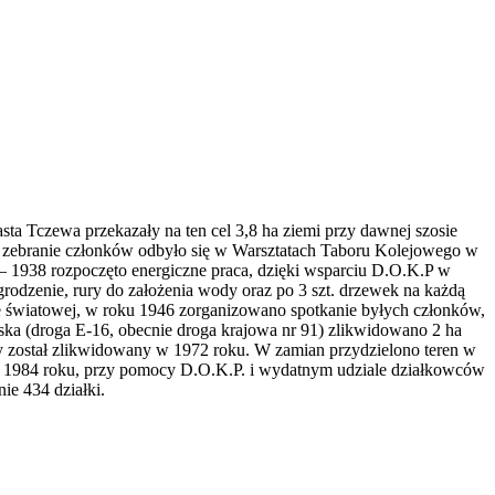
 Tczewa przekazały na ten cel 3,8 ha ziemi przy dawnej szosie
ze zebranie członków odbyło się w Warsztatach Taboru Kolejowego w
 – 1938 rozpoczęto energiczne praca, dzięki wsparciu D.O.K.P w
rodzenie, rury do założenia wody oraz po 3 szt. drzewek na każdą
ie światowej, w roku 1946 zorganizowano spotkanie byłych członków,
a (droga E-16, obecnie droga krajowa nr 91) zlikwidowano 2 ha
ry został zlikwidowany w 1972 roku. W zamian przydzielono teren w
. W 1984 roku, przy pomocy D.O.K.P. i wydatnym udziale działkowców
ie 434 działki.