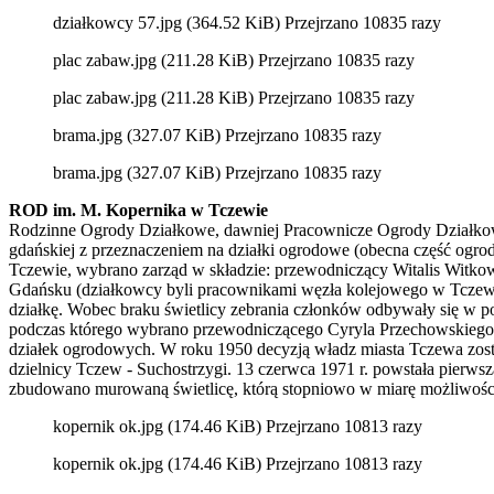
działkowcy 57.jpg (364.52 KiB) Przejrzano 10835 razy
plac zabaw.jpg (211.28 KiB) Przejrzano 10835 razy
plac zabaw.jpg (211.28 KiB) Przejrzano 10835 razy
brama.jpg (327.07 KiB) Przejrzano 10835 razy
brama.jpg (327.07 KiB) Przejrzano 10835 razy
ROD im. M. Kopernika w Tczewie
Rodzinne Ogrody Działkowe, dawniej Pracownicze Ogrody Działkowe,
gdańskiej z przeznaczeniem na działki ogrodowe (obecna część ogro
Tczewie, wybrano zarząd w składzie: przewodniczący Witalis Witkows
Gdańsku (działkowcy byli pracownikami węzła kolejowego w Tczewie),
działkę. Wobec braku świetlicy zebrania członków odbywały się w p
podczas którego wybrano przewodniczącego Cyryla Przechowskiego.
działek ogrodowych. W roku 1950 decyzją władz miasta Tczewa zosta
dzielnicy Tczew - Suchostrzygi. 13 czerwca 1971 r. powstała pierw
zbudowano murowaną świetlicę, którą stopniowo w miarę możliwości m
kopernik ok.jpg (174.46 KiB) Przejrzano 10813 razy
kopernik ok.jpg (174.46 KiB) Przejrzano 10813 razy