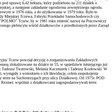
n pod uprawę 6,42 hektara, który podzielono na 211 działek o
iejskiej, a następnie zakładanie ogrodzenia zewnętrznego ogrodu.
urowym w 1976 roku, a do użytkowania w 1979 roku. Było to
dy Miejskiej Tczewa, Fabryki Przekładni Samochodowych czy
PS"POLMO" Tczew, by w 1981 roku zmienić nazwę na Pracowniczy
onego plebiscytu wśród działkowców z przedłożonych przez Zarząd
yjny Tczew powziął decyzję o zorganizowaniu Zakładowych
zlokalizowane na działce nr 55, w sąsiedztwie istniejącego już
ie: Tadeusz Twarowski, Melania Kaczmarek i Tadeusz Kozłowski. W
wystąpiły z wnioskiem o ich likwidację, celem zaspokojenia
ny teren na Suchostrzygach przy ulicy Działkowej. Od 1975r. POD
z Rezmer, wspólnie z działkowcami zagospodarowywali teren