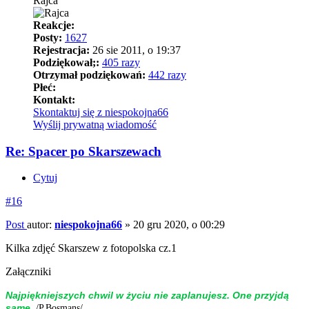
Rajca
Reakcje:
Posty:
1627
Rejestracja:
26 sie 2011, o 19:37
Podziękował;:
405 razy
Otrzymał podziękowań:
442 razy
Płeć:
Kontakt:
Skontaktuj się z niespokojna66
Wyślij prywatną wiadomość
Re: Spacer po Skarszewach
Cytuj
#16
Post
autor:
niespokojna66
»
20 gru 2020, o 00:29
Kilka zdjęć Skarszew z fotopolska cz.1
Załączniki
Naj­piękniej­szych chwil w życiu nie zap­la­nujesz. One przyjdą
.
same.
/P.Bosmans/