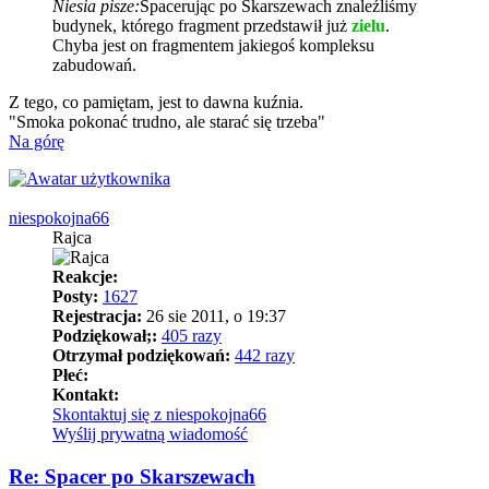
Niesia pisze:
Spacerując po Skarszewach znaleźliśmy
budynek, którego fragment przedstawił już
zielu
.
Chyba jest on fragmentem jakiegoś kompleksu
zabudowań.
Z tego, co pamiętam, jest to dawna kuźnia.
"Smoka pokonać trudno, ale starać się trzeba"
Na górę
niespokojna66
Rajca
Reakcje:
Posty:
1627
Rejestracja:
26 sie 2011, o 19:37
Podziękował;:
405 razy
Otrzymał podziękowań:
442 razy
Płeć:
Kontakt:
Skontaktuj się z niespokojna66
Wyślij prywatną wiadomość
Re: Spacer po Skarszewach