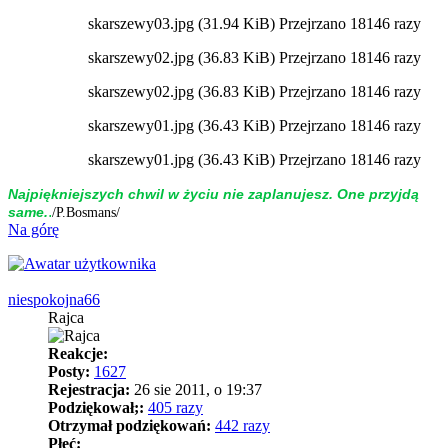
skarszewy03.jpg (31.94 KiB) Przejrzano 18146 razy
skarszewy02.jpg (36.83 KiB) Przejrzano 18146 razy
skarszewy02.jpg (36.83 KiB) Przejrzano 18146 razy
skarszewy01.jpg (36.43 KiB) Przejrzano 18146 razy
skarszewy01.jpg (36.43 KiB) Przejrzano 18146 razy
Naj­piękniej­szych chwil w życiu nie zap­la­nujesz. One przyjdą
.
same.
/P.Bosmans/
Na górę
niespokojna66
Rajca
Reakcje:
Posty:
1627
Rejestracja:
26 sie 2011, o 19:37
Podziękował;:
405 razy
Otrzymał podziękowań:
442 razy
Płeć: