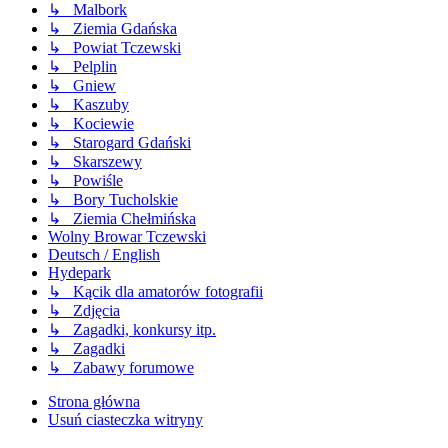
↳ Malbork
↳ Ziemia Gdańska
↳ Powiat Tczewski
↳ Pelplin
↳ Gniew
↳ Kaszuby
↳ Kociewie
↳ Starogard Gdański
↳ Skarszewy
↳ Powiśle
↳ Bory Tucholskie
↳ Ziemia Chełmińska
Wolny Browar Tczewski
Deutsch / English
Hydepark
↳ Kącik dla amatorów fotografii
↳ Zdjęcia
↳ Zagadki, konkursy itp.
↳ Zagadki
↳ Zabawy forumowe
Strona główna
Usuń ciasteczka witryny