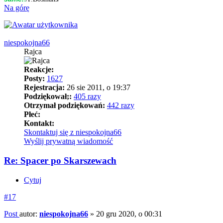
Na górę
niespokojna66
Rajca
Reakcje:
Posty:
1627
Rejestracja:
26 sie 2011, o 19:37
Podziękował;:
405 razy
Otrzymał podziękowań:
442 razy
Płeć:
Kontakt:
Skontaktuj się z niespokojna66
Wyślij prywatną wiadomość
Re: Spacer po Skarszewach
Cytuj
#17
Post
autor:
niespokojna66
»
20 gru 2020, o 00:31