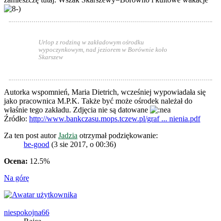
Urlop z rodziną w zakładowym ośrodku
wypoczynkowym, nad jeziorem w Borównie koło
Skarszew
Autorka wspomnień, Maria Dietrich, wcześniej wypowiadała się
jako pracownica M.P.K. Także być może ośrodek należał do
właśnie tego zakładu. Zdjęcia nie są datowane
Źródło:
http://www.bankczasu.mops.tczew.pl/graf ... nienia.pdf
Za ten post autor
Jadzia
otrzymał podziękowanie:
be-good
(3 sie 2017, o 00:36)
Ocena:
12.5%
Na górę
niespokojna66