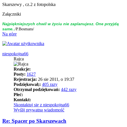
Skarszewy , cz.2 z fotopolska
Załączniki
Naj­piękniej­szych chwil w życiu nie zap­la­nujesz. One przyjdą
.
same.
/P.Bosmans/
Na górę
niespokojna66
Rajca
Reakcje:
Posty:
1627
Rejestracja:
26 sie 2011, o 19:37
Podziękował;:
405 razy
Otrzymał podziękowań:
442 razy
Płeć:
Kontakt:
Skontaktuj się z niespokojna66
Wyślij prywatną wiadomość
Re: Spacer po Skarszewach