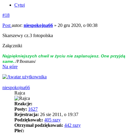
Cytuj
#18
Post
autor:
niespokojna66
»
20 gru 2020, o 00:38
Skarszewy cz.3 fotopolska
Załączniki
Naj­piękniej­szych chwil w życiu nie zap­la­nujesz. One przyjdą
.
same.
/P.Bosmans/
Na górę
niespokojna66
Rajca
Reakcje:
Posty:
1627
Rejestracja:
26 sie 2011, o 19:37
Podziękował;:
405 razy
Otrzymał podziękowań:
442 razy
Płeć: