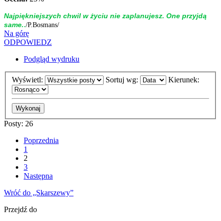
Naj­piękniej­szych chwil w życiu nie zap­la­nujesz. One przyjdą
.
same.
/P.Bosmans/
Na górę
ODPOWIEDZ
Podgląd wydruku
Wyświetl:
Sortuj wg:
Kierunek:
Posty: 26
Poprzednia
1
2
3
Następna
Wróć do „Skarszewy”
Przejdź do