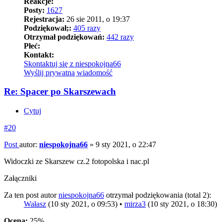
Reakcje:
Posty:
1627
Rejestracja:
26 sie 2011, o 19:37
Podziękował;:
405 razy
Otrzymał podziękowań:
442 razy
Płeć:
Kontakt:
Skontaktuj się z niespokojna66
Wyślij prywatną wiadomość
Re: Spacer po Skarszewach
Cytuj
#20
Post
autor:
niespokojna66
»
9 sty 2021, o 22:47
Widoczki ze Skarszew cz.2 fotopolska i nac.pl
Załączniki
Za ten post autor
niespokojna66
otrzymał podziękowania (total 2):
Wałasz
(10 sty 2021, o 09:53) •
mirza3
(10 sty 2021, o 18:30)
Ocena:
25%