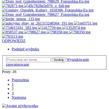
ODPOWIEDZ
Podgląd wydruku
Wyszukiwanie
Szukaj
zaawansowane
Posty: 26
Poprzednia
1
2
3
Następna