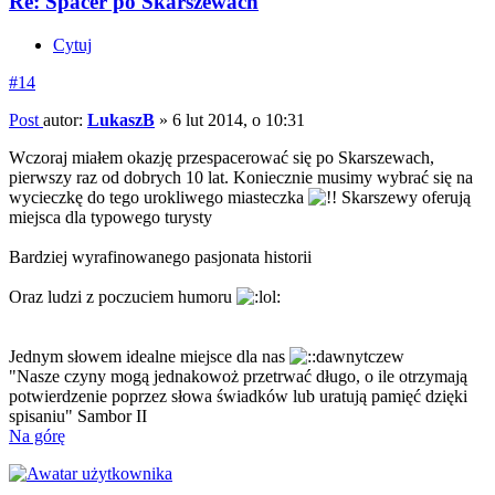
Re: Spacer po Skarszewach
Cytuj
#14
Post
autor:
LukaszB
»
6 lut 2014, o 10:31
Wczoraj miałem okazję przespacerować się po Skarszewach,
pierwszy raz od dobrych 10 lat. Koniecznie musimy wybrać się na
wycieczkę do tego urokliwego miasteczka
Skarszewy oferują
miejsca dla typowego turysty
Bardziej wyrafinowanego pasjonata historii
Oraz ludzi z poczuciem humoru
Jednym słowem idealne miejsce dla nas
"Nasze czyny mogą jednakowoż przetrwać długo, o ile otrzymają
potwierdzenie poprzez słowa świadków lub uratują pamięć dzięki
spisaniu" Sambor II
Na górę