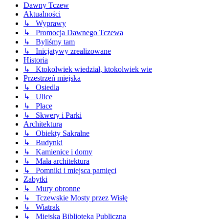
Dawny Tczew
Aktualności
↳ Wyprawy
↳ Promocja Dawnego Tczewa
↳ Byliśmy tam
↳ Inicjatywy zrealizowane
Historia
↳ Ktokolwiek wiedział, ktokolwiek wie
Przestrzeń miejska
↳ Osiedla
↳ Ulice
↳ Place
↳ Skwery i Parki
Architektura
↳ Obiekty Sakralne
↳ Budynki
↳ Kamienice i domy
↳ Mała architektura
↳ Pomniki i miejsca pamięci
Zabytki
↳ Mury obronne
↳ Tczewskie Mosty przez Wisłę
↳ Wiatrak
↳ Miejska Biblioteka Publiczna