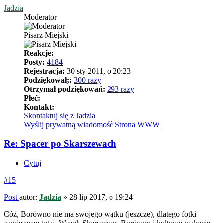
Jadzia
Moderator
Pisarz Miejski
Reakcje:
Posty:
4184
Rejestracja:
30 sty 2011, o 20:23
Podziękował;:
300 razy
Otrzymał podziękowań:
293 razy
Płeć:
Kontakt:
Skontaktuj się z Jadzia
Wyślij prywatną wiadomość
Strona WWW
Re: Spacer po Skarszewach
Cytuj
#15
Post
autor:
Jadzia
»
28 lip 2017, o 19:24
Cóż, Borówno nie ma swojego wątku (jeszcze), dlatego fotki
zamieszczę tutaj. Wszak Skarszewy=Borówno i kultowe wakacje