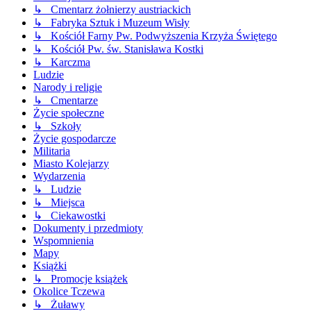
↳ Cmentarz żołnierzy austriackich
↳ Fabryka Sztuk i Muzeum Wisły
↳ Kościół Farny Pw. Podwyższenia Krzyża Świętego
↳ Kościół Pw. św. Stanisława Kostki
↳ Karczma
Ludzie
Narody i religie
↳ Cmentarze
Życie społeczne
↳ Szkoły
Życie gospodarcze
Militaria
Miasto Kolejarzy
Wydarzenia
↳ Ludzie
↳ Miejsca
↳ Ciekawostki
Dokumenty i przedmioty
Wspomnienia
Mapy
Książki
↳ Promocje książek
Okolice Tczewa
↳ Żuławy