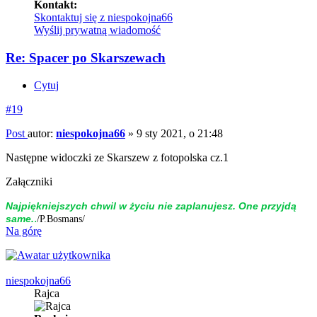
Kontakt:
Skontaktuj się z niespokojna66
Wyślij prywatną wiadomość
Re: Spacer po Skarszewach
Cytuj
#19
Post
autor:
niespokojna66
»
9 sty 2021, o 21:48
Następne widoczki ze Skarszew z fotopolska cz.1
Załączniki
Naj­piękniej­szych chwil w życiu nie zap­la­nujesz. One przyjdą
.
same.
/P.Bosmans/
Na górę
niespokojna66
Rajca