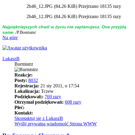
2b46_12.JPG (84.26 KiB) Przejrzano 18135 razy
2b46_12.JPG (84.26 KiB) Przejrzano 18135 razy
Naj­piękniej­szych chwil w życiu nie zap­la­nujesz. One przyjdą
.
same.
/P.Bosmans/
Na górę
LukaszB
Burmistrz
Reakcje:
Posty:
8032
Rejestracja:
21 sty 2011, o 17:54
Lokalizacja:
Tczew
Podziękował;:
769 razy
Otrzymał podziękowań:
608 razy
Płeć:
Kontakt:
Skontaktuj się z LukaszB
Wyślij prywatną wiadomość
Strona WWW