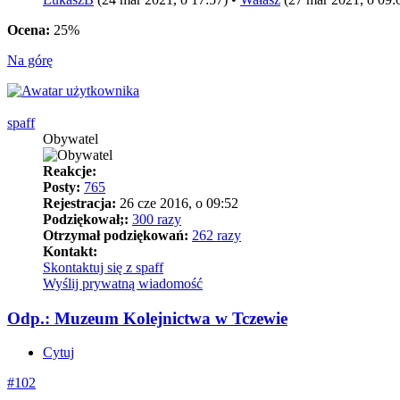
Ocena:
25%
Na górę
spaff
Obywatel
Reakcje:
Posty:
765
Rejestracja:
26 cze 2016, o 09:52
Podziękował;:
300 razy
Otrzymał podziękowań:
262 razy
Kontakt:
Skontaktuj się z spaff
Wyślij prywatną wiadomość
Odp.: Muzeum Kolejnictwa w Tczewie
Cytuj
#102