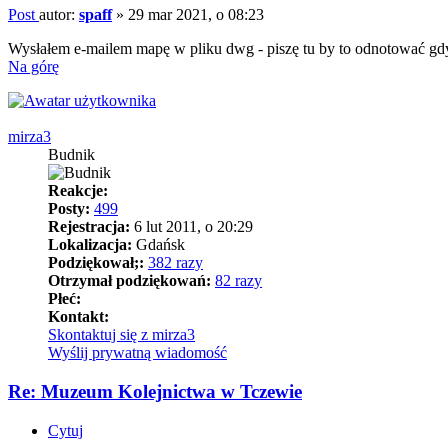
Post
autor:
spaff
»
29 mar 2021, o 08:23
Wysłałem e-mailem mapę w pliku dwg - piszę tu by to odnotować gdy
Na górę
mirza3
Budnik
Reakcje:
Posty:
499
Rejestracja:
6 lut 2011, o 20:29
Lokalizacja:
Gdańsk
Podziękował;:
382 razy
Otrzymał podziękowań:
82 razy
Płeć:
Kontakt:
Skontaktuj się z mirza3
Wyślij prywatną wiadomość
Re: Muzeum Kolejnictwa w Tczewie
Cytuj