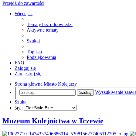
Przejdź do zawartości
Więcej…
Tematy bez odpowiedzi
Aktywne tematy
Szukaj
Toplista
Podziękowania
FAQ
Zaloguj się
Zarejestruj się
Strona główna
Miasto Kolejarzy
Wyszukiwanie zaaw
Szukaj
Szukaj
Styl:
Muzeum Kolejnictwa w Tczewie