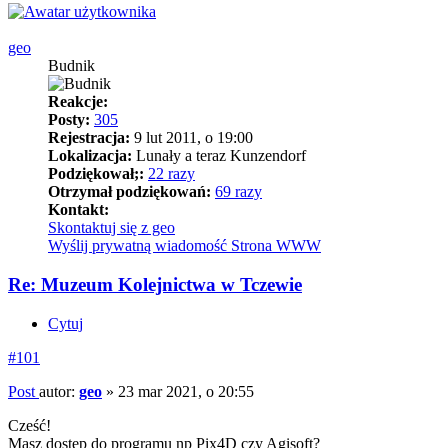
geo
Budnik
Reakcje:
Posty:
305
Rejestracja:
9 lut 2011, o 19:00
Lokalizacja:
Lunały a teraz Kunzendorf
Podziękował;:
22 razy
Otrzymał podziękowań:
69 razy
Kontakt:
Skontaktuj się z geo
Wyślij prywatną wiadomość
Strona WWW
Re: Muzeum Kolejnictwa w Tczewie
Cytuj
#101
Post
autor:
geo
»
23 mar 2021, o 20:55
Cześć!
Masz dostęp do programu np Pix4D czy Agisoft?