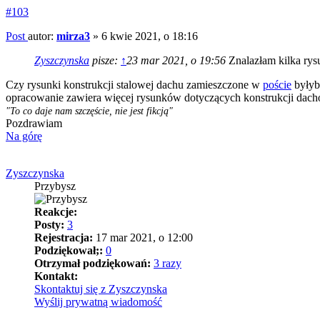
#103
Post
autor:
mirza3
»
6 kwie 2021, o 18:16
Zyszczynska
pisze:
↑
23 mar 2021, o 19:56
Znalazłam kilka rys
Czy rysunki konstrukcji stalowej dachu zamieszczone w
poście
byłyb
opracowanie zawiera więcej rysunków dotyczących konstrukcji da
"To co daje nam szczęście, nie jest fikcją"
Pozdrawiam
Na górę
Zyszczynska
Przybysz
Reakcje:
Posty:
3
Rejestracja:
17 mar 2021, o 12:00
Podziękował;:
0
Otrzymał podziękowań:
3 razy
Kontakt:
Skontaktuj się z Zyszczynska
Wyślij prywatną wiadomość