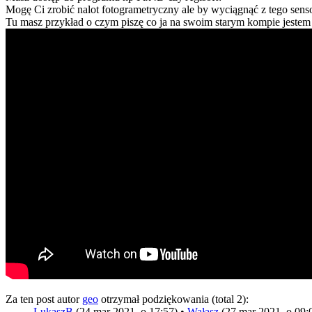
Mogę Ci zrobić nalot fotogrametryczny ale by wyciągnąć z tego sen
Tu masz przykład o czym piszę co ja na swoim starym kompie jestem w
Za ten post autor
geo
otrzymał podziękowania (total 2):
LukaszB
(24 mar 2021, o 17:57) •
Wałasz
(27 mar 2021, o 09: