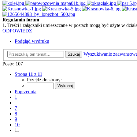
Regulamin forum
1. Treści i załączniki umieszczane w postach mogą być użyte w dzi
ODPOWIEDZ
Podgląd wydruku
Wyszukiwanie zaawansow
Szukaj
Posty: 107
Strona
11
z
11
Przejdź do strony:
Poprzednia
1
…
7
8
9
10
11