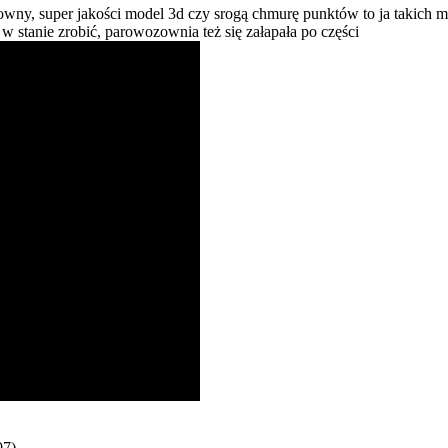
sowny, super jakości model 3d czy srogą chmurę punktów to ja takich
 stanie zrobić, parowozownia też się załapała po części
07)