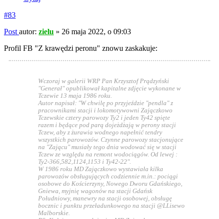
#83
Post
autor:
zielu
»
26 maja 2022, o 09:03
Profil FB "Z krawędzi peronu" znowu zaskakuje:
Wczoraj w galerii WRP Pan Krzysztof Prądzyński
"Generał" opublikował kapitalne zdjęcie wykonane w
Tczewie 13 maja 1986 roku.
Autor napisał: "W chwilę po przyjeździe "pendla" z
pracownikami stacji i lokomotywowni Zajączkowo
Tczewskie cztery parowozy Ty2 i jeden Ty42 spięte
razem i będące pod parą dojeżdżają w perony stacji
Tczew, aby z żurawia wodnego napełnić tendry
wszystkich parowozów. Czynne parowozy stacjonujące
na "Zającu" musiały tego dnia wodować się w stacji
Tczew ze względu na remont wodociągów. Od lewej :
Ty2-366,582,1124,1153 i Ty42-22".
W 1986 roku MD Zajączkowo wystawiała kilka
parowozów obsługujących codziennie m.in.: pociągi
osobowe do Kościerzyny, Nowego Dworu Gdańskiego,
Gniewa, myjnię wagonów na stacji Gdańsk
Południowy, manewry na stacji osobowej, obsługę
bocznic i punktu przeładunkowego na stacji @LLisewo
Malborskie.