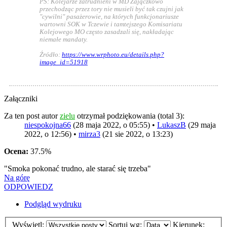
PS: Kolejarze zatrudnieni w MD Zajączkowo
przechodząc przez tory nie musieli być tak czujni jak
"cywilni" pasażerowie, na których funkcjonariusze
wartowni SOK w Tczewie i tamtejszego Komisariatu
Kolejowego MO często zasadzali się, nakładając
niemałe mandaty.
Źródło:
https://www.wrphoto.eu/details.php?
image_id=51918
Załączniki
Za ten post autor
zielu
otrzymał podziękowania (total 3):
niespokojna66
(28 maja 2022, o 05:55) •
LukaszB
(29 maja
2022, o 12:56) •
mirza3
(21 sie 2022, o 13:23)
Ocena:
37.5%
"Smoka pokonać trudno, ale starać się trzeba"
Na górę
ODPOWIEDZ
Podgląd wydruku
Wyświetl:
Sortuj wg:
Kierunek: