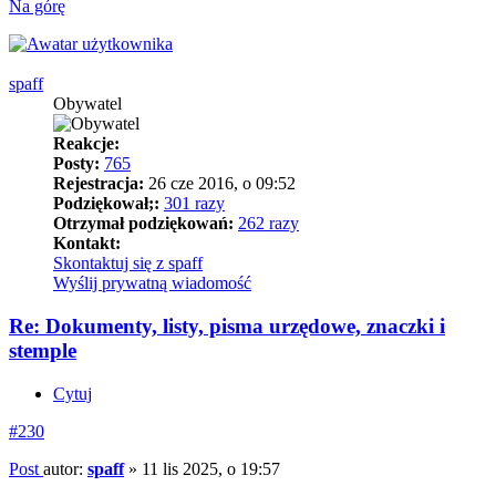
Na górę
spaff
Obywatel
Reakcje:
Posty:
765
Rejestracja:
26 cze 2016, o 09:52
Podziękował;:
301 razy
Otrzymał podziękowań:
262 razy
Kontakt:
Skontaktuj się z spaff
Wyślij prywatną wiadomość
Re: Dokumenty, listy, pisma urzędowe, znaczki i
stemple
Cytuj
#230
Post
autor:
spaff
»
11 lis 2025, o 19:57