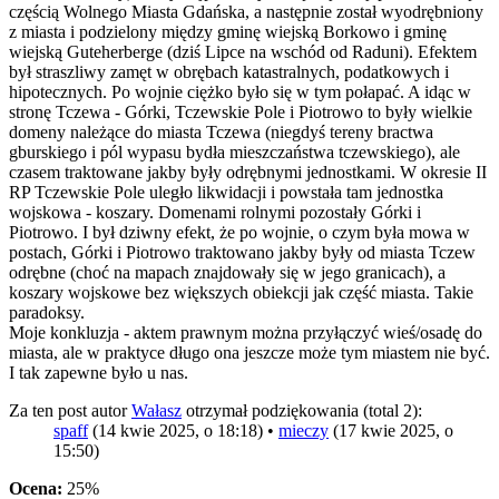
częścią Wolnego Miasta Gdańska, a następnie został wyodrębniony
z miasta i podzielony między gminę wiejską Borkowo i gminę
wiejską Guteherberge (dziś Lipce na wschód od Raduni). Efektem
był straszliwy zamęt w obrębach katastralnych, podatkowych i
hipotecznych. Po wojnie ciężko było się w tym połapać. A idąc w
stronę Tczewa - Górki, Tczewskie Pole i Piotrowo to były wielkie
domeny należące do miasta Tczewa (niegdyś tereny bractwa
gburskiego i pól wypasu bydła mieszczaństwa tczewskiego), ale
czasem traktowane jakby były odrębnymi jednostkami. W okresie II
RP Tczewskie Pole uległo likwidacji i powstała tam jednostka
wojskowa - koszary. Domenami rolnymi pozostały Górki i
Piotrowo. I był dziwny efekt, że po wojnie, o czym była mowa w
postach, Górki i Piotrowo traktowano jakby były od miasta Tczew
odrębne (choć na mapach znajdowały się w jego granicach), a
koszary wojskowe bez większych obiekcji jak część miasta. Takie
paradoksy.
Moje konkluzja - aktem prawnym można przyłączyć wieś/osadę do
miasta, ale w praktyce długo ona jeszcze może tym miastem nie być.
I tak zapewne było u nas.
Za ten post autor
Wałasz
otrzymał podziękowania (total 2):
spaff
(14 kwie 2025, o 18:18) •
mieczy
(17 kwie 2025, o
15:50)
Ocena:
25%