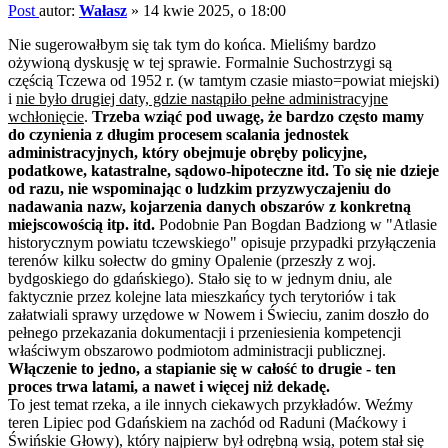
Post
autor:
Wałasz
»
14 kwie 2025, o 18:00
Nie sugerowałbym się tak tym do końca. Mieliśmy bardzo
ożywioną dyskusję w tej sprawie. Formalnie Suchostrzygi są
częścią Tczewa od 1952 r. (w tamtym czasie miasto=powiat miejski)
i
nie było drugiej daty, gdzie nastąpiło pełne administracyjne
wchłonięcie
.
Trzeba wziąć pod uwagę, że bardzo często mamy
do czynienia z długim procesem scalania jednostek
administracyjnych, który obejmuje obręby policyjne,
podatkowe, katastralne, sądowo-hipoteczne itd. To się nie dzieje
od razu, nie wspominając o ludzkim przyzwyczajeniu do
nadawania nazw, kojarzenia danych obszarów z konkretną
miejscowością itp. itd.
Podobnie Pan Bogdan Badziong w "Atlasie
historycznym powiatu tczewskiego" opisuje przypadki przyłączenia
terenów kilku sołectw do gminy Opalenie (przeszły z woj.
bydgoskiego do gdańskiego). Stało się to w jednym dniu, ale
faktycznie przez kolejne lata mieszkańcy tych terytoriów i tak
załatwiali sprawy urzędowe w Nowem i Świeciu, zanim doszło do
pełnego przekazania dokumentacji i przeniesienia kompetencji
właściwym obszarowo podmiotom administracji publicznej.
Włączenie to jedno, a stapianie się w całość to drugie - ten
proces trwa latami, a nawet i więcej niż dekadę.
To jest temat rzeka, a ile innych ciekawych przykładów. Weźmy
teren Lipiec pod Gdańskiem na zachód od Raduni (Maćkowy i
Świńskie Głowy), który najpierw był odrębną wsią, potem stał się