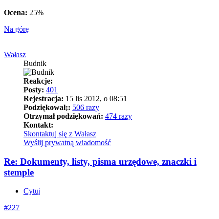
Ocena:
25%
Na górę
Wałasz
Budnik
Reakcje:
Posty:
401
Rejestracja:
15 lis 2012, o 08:51
Podziękował;:
506 razy
Otrzymał podziękowań:
474 razy
Kontakt:
Skontaktuj się z Wałasz
Wyślij prywatną wiadomość
Re: Dokumenty, listy, pisma urzędowe, znaczki i
stemple
Cytuj
#227