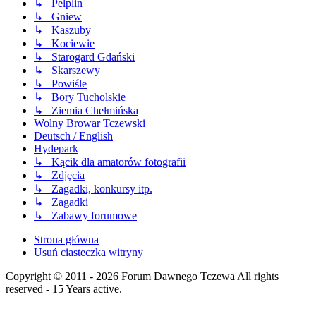
↳ Pelplin
↳ Gniew
↳ Kaszuby
↳ Kociewie
↳ Starogard Gdański
↳ Skarszewy
↳ Powiśle
↳ Bory Tucholskie
↳ Ziemia Chełmińska
Wolny Browar Tczewski
Deutsch / English
Hydepark
↳ Kącik dla amatorów fotografii
↳ Zdjęcia
↳ Zagadki, konkursy itp.
↳ Zagadki
↳ Zabawy forumowe
Strona główna
Usuń ciasteczka witryny
Copyright © 2011 - 2026 Forum Dawnego Tczewa All rights
reserved - 15 Years active.