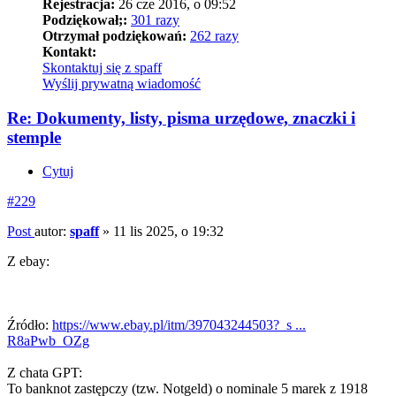
Rejestracja:
26 cze 2016, o 09:52
Podziękował;:
301 razy
Otrzymał podziękowań:
262 razy
Kontakt:
Skontaktuj się z spaff
Wyślij prywatną wiadomość
Re: Dokumenty, listy, pisma urzędowe, znaczki i
stemple
Cytuj
#229
Post
autor:
spaff
»
11 lis 2025, o 19:32
Z ebay:
Źródło:
https://www.ebay.pl/itm/397043244503?_s ...
R8aPwb_OZg
Z chata GPT:
To banknot zastępczy (tzw. Notgeld) o nominale 5 marek z 1918