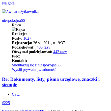
Na górę
niespokojna66
Rajca
Reakcje:
Posty:
1627
Rejestracja:
26 sie 2011, o 19:37
Podziękował;:
405 razy
Otrzymał podziękowań:
442 razy
Płeć:
Kontakt:
Skontaktuj się z niespokojna66
Wyślij prywatną wiadomość
Re: Dokumenty, listy, pisma urzędowe, znaczki i
stemple
Cytuj
#225