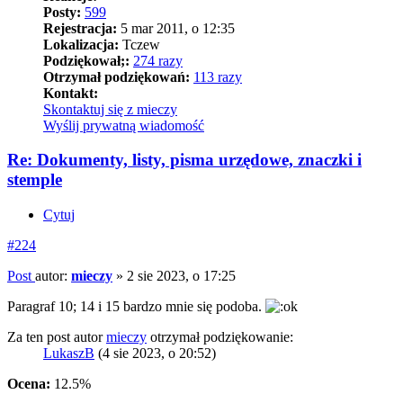
Posty:
599
Rejestracja:
5 mar 2011, o 12:35
Lokalizacja:
Tczew
Podziękował;:
274 razy
Otrzymał podziękowań:
113 razy
Kontakt:
Skontaktuj się z mieczy
Wyślij prywatną wiadomość
Re: Dokumenty, listy, pisma urzędowe, znaczki i
stemple
Cytuj
#224
Post
autor:
mieczy
»
2 sie 2023, o 17:25
Paragraf 10; 14 i 15 bardzo mnie się podoba.
Za ten post autor
mieczy
otrzymał podziękowanie:
LukaszB
(4 sie 2023, o 20:52)
Ocena:
12.5%