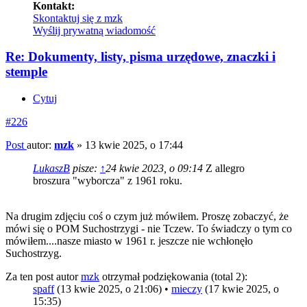
Kontakt:
Skontaktuj się z mzk
Wyślij prywatną wiadomość
Re: Dokumenty, listy, pisma urzędowe, znaczki i
stemple
Cytuj
#226
Post
autor:
mzk
»
13 kwie 2025, o 17:44
LukaszB
pisze:
↑
24 kwie 2023, o 09:14
Z allegro
broszura "wyborcza" z 1961 roku.
Na drugim zdjęciu coś o czym już mówiłem. Proszę zobaczyć, że
mówi się o POM Suchostrzygi - nie Tczew. To świadczy o tym co
mówiłem....nasze miasto w 1961 r. jeszcze nie wchłonęło
Suchostrzyg.
Za ten post autor
mzk
otrzymał podziękowania (total 2):
spaff
(13 kwie 2025, o 21:06) •
mieczy
(17 kwie 2025, o
15:35)