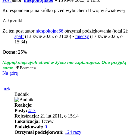
Post
autor:
niespokojna66
»
13 kwie 2025, o 16:37
Korespondencja na krótko przed wybuchem II wojny światowej
Załączniki
Za ten post autor
niespokojna66
otrzymał podziękowania (total 2):
spaff
(13 kwie 2025, o 21:06) •
mieczy
(17 kwie 2025, o
15:34)
Ocena:
25%
Naj­piękniej­szych chwil w życiu nie zap­la­nujesz. One przyjdą
.
same.
/P.Bosmans/
Na górę
mzk
Budnik
Reakcje:
Posty:
417
Rejestracja:
21 lut 2011, o 15:14
Lokalizacja:
Tczew
Podziękował;:
0
Otrzymał podziękowań:
124 razy