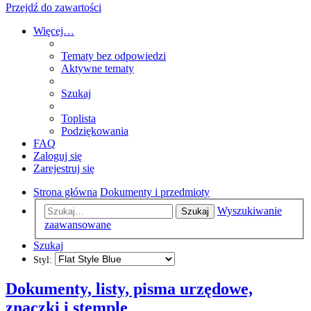
Przejdź do zawartości
Więcej…
Tematy bez odpowiedzi
Aktywne tematy
Szukaj
Toplista
Podziękowania
FAQ
Zaloguj się
Zarejestruj się
Strona główna
Dokumenty i przedmioty
Wyszukiwanie
Szukaj
zaawansowane
Szukaj
Styl:
Dokumenty, listy, pisma urzędowe,
znaczki i stemple