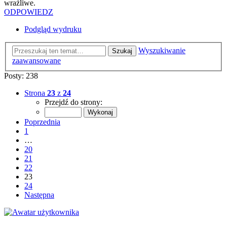
wrażliwe.
ODPOWIEDZ
Podgląd wydruku
Wyszukiwanie
Szukaj
zaawansowane
Posty: 238
Strona
23
z
24
Przejdź do strony:
Poprzednia
1
…
20
21
22
23
24
Następna