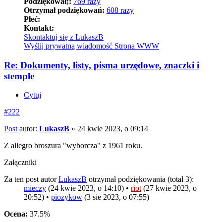
Podziękował;:
769 razy
Otrzymał podziękowań:
608 razy
Płeć:
Kontakt:
Skontaktuj się z LukaszB
Wyślij prywatną wiadomość
Strona WWW
Re: Dokumenty, listy, pisma urzędowe, znaczki i
stemple
Cytuj
#222
Post
autor:
LukaszB
»
24 kwie 2023, o 09:14
Z allegro broszura "wyborcza" z 1961 roku.
Załączniki
Za ten post autor
LukaszB
otrzymał podziękowania (total 3):
mieczy
(24 kwie 2023, o 14:10) •
riot
(27 kwie 2023, o
20:52) •
piozykow
(3 sie 2023, o 07:55)
Ocena:
37.5%