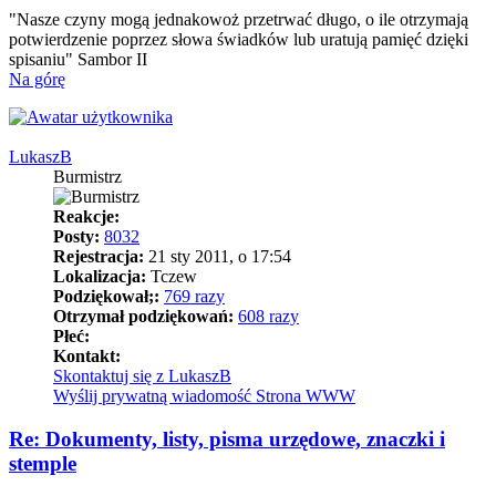
"Nasze czyny mogą jednakowoż przetrwać długo, o ile otrzymają
potwierdzenie poprzez słowa świadków lub uratują pamięć dzięki
spisaniu" Sambor II
Na górę
LukaszB
Burmistrz
Reakcje:
Posty:
8032
Rejestracja:
21 sty 2011, o 17:54
Lokalizacja:
Tczew
Podziękował;:
769 razy
Otrzymał podziękowań:
608 razy
Płeć:
Kontakt:
Skontaktuj się z LukaszB
Wyślij prywatną wiadomość
Strona WWW
Re: Dokumenty, listy, pisma urzędowe, znaczki i
stemple