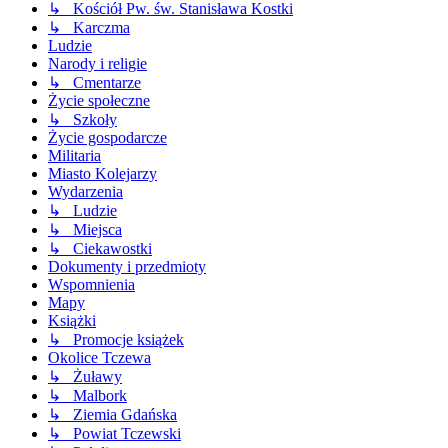
↳ Kościół Pw. św. Stanisława Kostki
↳ Karczma
Ludzie
Narody i religie
↳ Cmentarze
Życie społeczne
↳ Szkoły
Życie gospodarcze
Militaria
Miasto Kolejarzy
Wydarzenia
↳ Ludzie
↳ Miejsca
↳ Ciekawostki
Dokumenty i przedmioty
Wspomnienia
Mapy
Książki
↳ Promocje książek
Okolice Tczewa
↳ Żuławy
↳ Malbork
↳ Ziemia Gdańska
↳ Powiat Tczewski