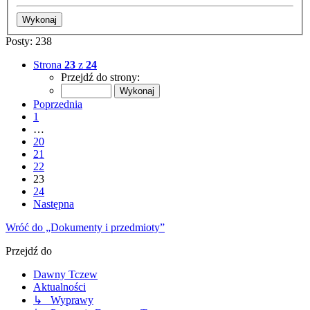
Posty: 238
Strona
23
z
24
Przejdź do strony:
Poprzednia
1
…
20
21
22
23
24
Następna
Wróć do „Dokumenty i przedmioty”
Przejdź do
Dawny Tczew
Aktualności
↳ Wyprawy