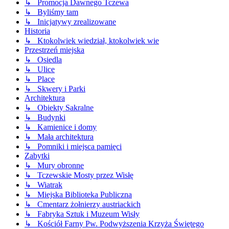
↳ Promocja Dawnego Tczewa
↳ Byliśmy tam
↳ Inicjatywy zrealizowane
Historia
↳ Ktokolwiek wiedział, ktokolwiek wie
Przestrzeń miejska
↳ Osiedla
↳ Ulice
↳ Place
↳ Skwery i Parki
Architektura
↳ Obiekty Sakralne
↳ Budynki
↳ Kamienice i domy
↳ Mała architektura
↳ Pomniki i miejsca pamięci
Zabytki
↳ Mury obronne
↳ Tczewskie Mosty przez Wisłę
↳ Wiatrak
↳ Miejska Biblioteka Publiczna
↳ Cmentarz żołnierzy austriackich
↳ Fabryka Sztuk i Muzeum Wisły
↳ Kościół Farny Pw. Podwyższenia Krzyża Świętego