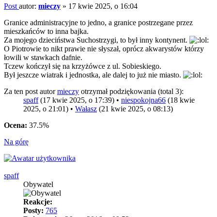
Post
autor:
mieczy
»
17 kwie 2025, o 16:04
Granice administracyjne to jedno, a granice postrzegane przez
mieszkańców to inna bajka.
Za mojego dzieciństwa Suchostrzygi, to był inny kontynent.
O Piotrowie to nikt prawie nie słyszał, oprócz akwarystów którzy
łowili w stawkach dafnie.
Tczew kończył się na krzyżówce z ul. Sobieskiego.
Był jeszcze wiatrak i jednostka, ale dalej to już nie miasto.
Za ten post autor
mieczy
otrzymał podziękowania (total 3):
spaff
(17 kwie 2025, o 17:39) •
niespokojna66
(18 kwie
2025, o 21:01) •
Wałasz
(21 kwie 2025, o 08:13)
Ocena:
37.5%
Na górę
spaff
Obywatel
Reakcje:
Posty:
765