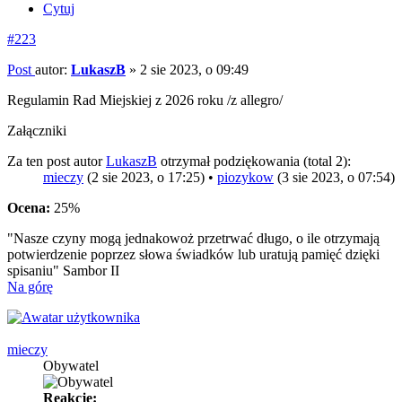
Cytuj
#223
Post
autor:
LukaszB
»
2 sie 2023, o 09:49
Regulamin Rad Miejskiej z 2026 roku /z allegro/
Załączniki
Za ten post autor
LukaszB
otrzymał podziękowania (total 2):
mieczy
(2 sie 2023, o 17:25) •
piozykow
(3 sie 2023, o 07:54)
Ocena:
25%
"Nasze czyny mogą jednakowoż przetrwać długo, o ile otrzymają
potwierdzenie poprzez słowa świadków lub uratują pamięć dzięki
spisaniu" Sambor II
Na górę
mieczy
Obywatel
Reakcje: