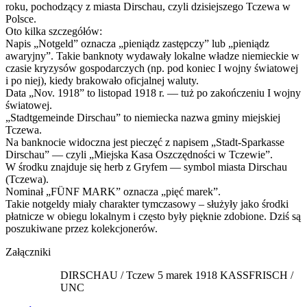
roku, pochodzący z miasta Dirschau, czyli dzisiejszego Tczewa w
Polsce.
Oto kilka szczegółów:
Napis „Notgeld” oznacza „pieniądz zastępczy” lub „pieniądz
awaryjny”. Takie banknoty wydawały lokalne władze niemieckie w
czasie kryzysów gospodarczych (np. pod koniec I wojny światowej
i po niej), kiedy brakowało oficjalnej waluty.
Data „Nov. 1918” to listopad 1918 r. — tuż po zakończeniu I wojny
światowej.
„Stadtgemeinde Dirschau” to niemiecka nazwa gminy miejskiej
Tczewa.
Na banknocie widoczna jest pieczęć z napisem „Stadt-Sparkasse
Dirschau” — czyli „Miejska Kasa Oszczędności w Tczewie”.
W środku znajduje się herb z Gryfem — symbol miasta Dirschau
(Tczewa).
Nominał „FÜNF MARK” oznacza „pięć marek”.
Takie notgeldy miały charakter tymczasowy – służyły jako środki
płatnicze w obiegu lokalnym i często były pięknie zdobione. Dziś są
poszukiwane przez kolekcjonerów.
Załączniki
DIRSCHAU / Tczew 5 marek 1918 KASSFRISCH /
UNC