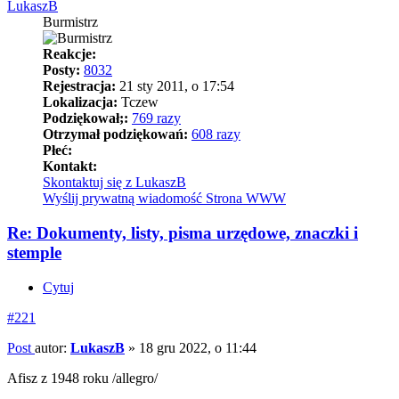
LukaszB
Burmistrz
Reakcje:
Posty:
8032
Rejestracja:
21 sty 2011, o 17:54
Lokalizacja:
Tczew
Podziękował;:
769 razy
Otrzymał podziękowań:
608 razy
Płeć:
Kontakt:
Skontaktuj się z LukaszB
Wyślij prywatną wiadomość
Strona WWW
Re: Dokumenty, listy, pisma urzędowe, znaczki i
stemple
Cytuj
#221
Post
autor:
LukaszB
»
18 gru 2022, o 11:44
Afisz z 1948 roku /allegro/