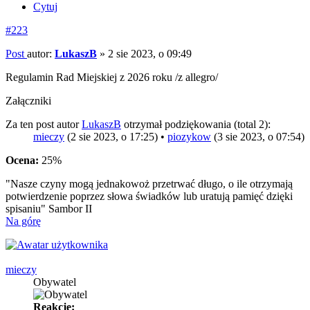
Cytuj
#223
Post
autor:
LukaszB
»
2 sie 2023, o 09:49
Regulamin Rad Miejskiej z 2026 roku /z allegro/
Załączniki
Za ten post autor
LukaszB
otrzymał podziękowania (total 2):
mieczy
(2 sie 2023, o 17:25) •
piozykow
(3 sie 2023, o 07:54)
Ocena:
25%
"Nasze czyny mogą jednakowoż przetrwać długo, o ile otrzymają
potwierdzenie poprzez słowa świadków lub uratują pamięć dzięki
spisaniu" Sambor II
Na górę
mieczy
Obywatel
Reakcje: