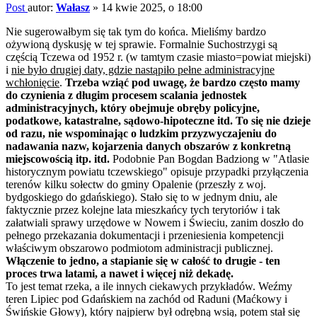
Post
autor:
Wałasz
»
14 kwie 2025, o 18:00
Nie sugerowałbym się tak tym do końca. Mieliśmy bardzo
ożywioną dyskusję w tej sprawie. Formalnie Suchostrzygi są
częścią Tczewa od 1952 r. (w tamtym czasie miasto=powiat miejski)
i
nie było drugiej daty, gdzie nastąpiło pełne administracyjne
wchłonięcie
.
Trzeba wziąć pod uwagę, że bardzo często mamy
do czynienia z długim procesem scalania jednostek
administracyjnych, który obejmuje obręby policyjne,
podatkowe, katastralne, sądowo-hipoteczne itd. To się nie dzieje
od razu, nie wspominając o ludzkim przyzwyczajeniu do
nadawania nazw, kojarzenia danych obszarów z konkretną
miejscowością itp. itd.
Podobnie Pan Bogdan Badziong w "Atlasie
historycznym powiatu tczewskiego" opisuje przypadki przyłączenia
terenów kilku sołectw do gminy Opalenie (przeszły z woj.
bydgoskiego do gdańskiego). Stało się to w jednym dniu, ale
faktycznie przez kolejne lata mieszkańcy tych terytoriów i tak
załatwiali sprawy urzędowe w Nowem i Świeciu, zanim doszło do
pełnego przekazania dokumentacji i przeniesienia kompetencji
właściwym obszarowo podmiotom administracji publicznej.
Włączenie to jedno, a stapianie się w całość to drugie - ten
proces trwa latami, a nawet i więcej niż dekadę.
To jest temat rzeka, a ile innych ciekawych przykładów. Weźmy
teren Lipiec pod Gdańskiem na zachód od Raduni (Maćkowy i
Świńskie Głowy), który najpierw był odrębną wsią, potem stał się