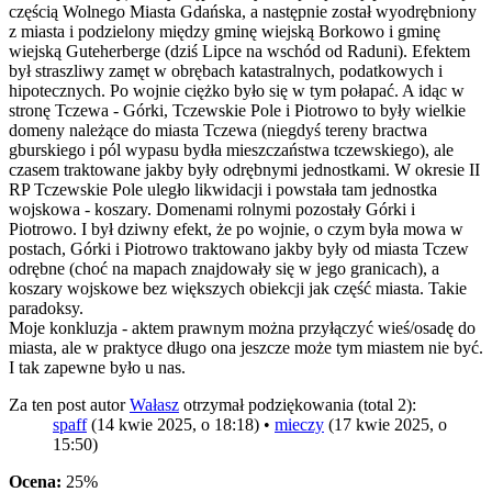
częścią Wolnego Miasta Gdańska, a następnie został wyodrębniony
z miasta i podzielony między gminę wiejską Borkowo i gminę
wiejską Guteherberge (dziś Lipce na wschód od Raduni). Efektem
był straszliwy zamęt w obrębach katastralnych, podatkowych i
hipotecznych. Po wojnie ciężko było się w tym połapać. A idąc w
stronę Tczewa - Górki, Tczewskie Pole i Piotrowo to były wielkie
domeny należące do miasta Tczewa (niegdyś tereny bractwa
gburskiego i pól wypasu bydła mieszczaństwa tczewskiego), ale
czasem traktowane jakby były odrębnymi jednostkami. W okresie II
RP Tczewskie Pole uległo likwidacji i powstała tam jednostka
wojskowa - koszary. Domenami rolnymi pozostały Górki i
Piotrowo. I był dziwny efekt, że po wojnie, o czym była mowa w
postach, Górki i Piotrowo traktowano jakby były od miasta Tczew
odrębne (choć na mapach znajdowały się w jego granicach), a
koszary wojskowe bez większych obiekcji jak część miasta. Takie
paradoksy.
Moje konkluzja - aktem prawnym można przyłączyć wieś/osadę do
miasta, ale w praktyce długo ona jeszcze może tym miastem nie być.
I tak zapewne było u nas.
Za ten post autor
Wałasz
otrzymał podziękowania (total 2):
spaff
(14 kwie 2025, o 18:18) •
mieczy
(17 kwie 2025, o
15:50)
Ocena:
25%