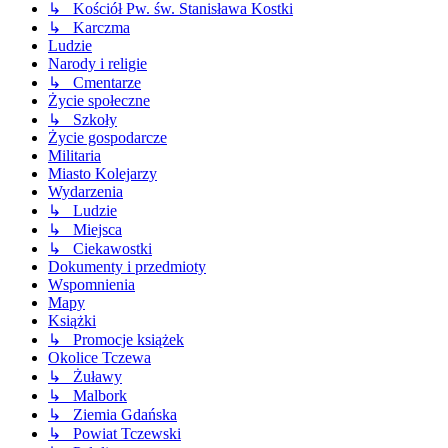
↳ Kościół Pw. św. Stanisława Kostki
↳ Karczma
Ludzie
Narody i religie
↳ Cmentarze
Życie społeczne
↳ Szkoły
Życie gospodarcze
Militaria
Miasto Kolejarzy
Wydarzenia
↳ Ludzie
↳ Miejsca
↳ Ciekawostki
Dokumenty i przedmioty
Wspomnienia
Mapy
Książki
↳ Promocje książek
Okolice Tczewa
↳ Żuławy
↳ Malbork
↳ Ziemia Gdańska
↳ Powiat Tczewski