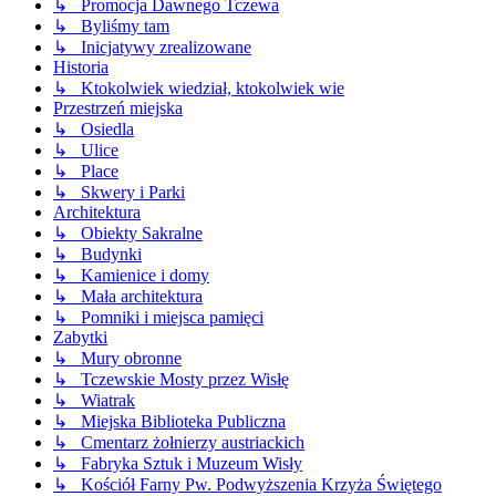
↳ Promocja Dawnego Tczewa
↳ Byliśmy tam
↳ Inicjatywy zrealizowane
Historia
↳ Ktokolwiek wiedział, ktokolwiek wie
Przestrzeń miejska
↳ Osiedla
↳ Ulice
↳ Place
↳ Skwery i Parki
Architektura
↳ Obiekty Sakralne
↳ Budynki
↳ Kamienice i domy
↳ Mała architektura
↳ Pomniki i miejsca pamięci
Zabytki
↳ Mury obronne
↳ Tczewskie Mosty przez Wisłę
↳ Wiatrak
↳ Miejska Biblioteka Publiczna
↳ Cmentarz żołnierzy austriackich
↳ Fabryka Sztuk i Muzeum Wisły
↳ Kościół Farny Pw. Podwyższenia Krzyża Świętego