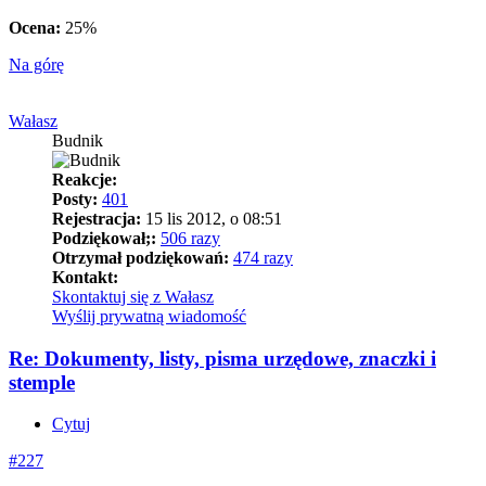
Ocena:
25%
Na górę
Wałasz
Budnik
Reakcje:
Posty:
401
Rejestracja:
15 lis 2012, o 08:51
Podziękował;:
506 razy
Otrzymał podziękowań:
474 razy
Kontakt:
Skontaktuj się z Wałasz
Wyślij prywatną wiadomość
Re: Dokumenty, listy, pisma urzędowe, znaczki i
stemple
Cytuj
#227