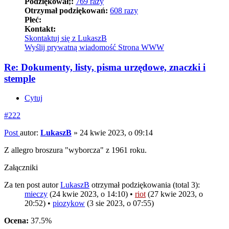
Podziękował;:
769 razy
Otrzymał podziękowań:
608 razy
Płeć:
Kontakt:
Skontaktuj się z LukaszB
Wyślij prywatną wiadomość
Strona WWW
Re: Dokumenty, listy, pisma urzędowe, znaczki i
stemple
Cytuj
#222
Post
autor:
LukaszB
»
24 kwie 2023, o 09:14
Z allegro broszura "wyborcza" z 1961 roku.
Załączniki
Za ten post autor
LukaszB
otrzymał podziękowania (total 3):
mieczy
(24 kwie 2023, o 14:10) •
riot
(27 kwie 2023, o
20:52) •
piozykow
(3 sie 2023, o 07:55)
Ocena:
37.5%