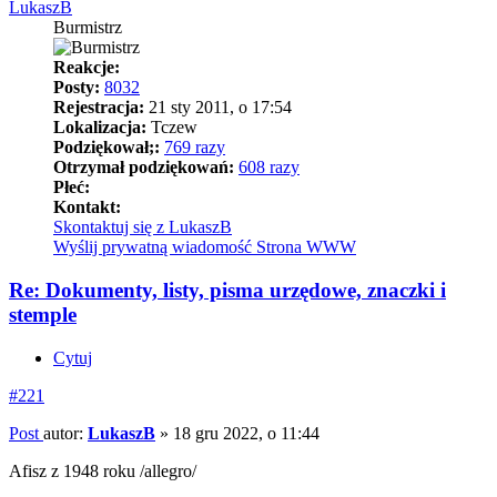
LukaszB
Burmistrz
Reakcje:
Posty:
8032
Rejestracja:
21 sty 2011, o 17:54
Lokalizacja:
Tczew
Podziękował;:
769 razy
Otrzymał podziękowań:
608 razy
Płeć:
Kontakt:
Skontaktuj się z LukaszB
Wyślij prywatną wiadomość
Strona WWW
Re: Dokumenty, listy, pisma urzędowe, znaczki i
stemple
Cytuj
#221
Post
autor:
LukaszB
»
18 gru 2022, o 11:44
Afisz z 1948 roku /allegro/