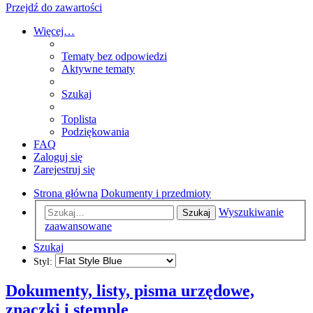
Przejdź do zawartości
Więcej…
Tematy bez odpowiedzi
Aktywne tematy
Szukaj
Toplista
Podziękowania
FAQ
Zaloguj się
Zarejestruj się
Strona główna
Dokumenty i przedmioty
Wyszukiwanie
Szukaj
zaawansowane
Szukaj
Styl:
Dokumenty, listy, pisma urzędowe,
znaczki i stemple