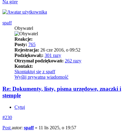
Na górę
spaff
Obywatel
Reakcje:
Posty:
765
Rejestracja:
26 cze 2016, o 09:52
Podziękował;:
301 razy
Otrzymał podziękowań:
262 razy
Kontakt:
Skontaktuj się z spaff
Wyślij prywatną wiadomość
Re: Dokumenty, listy, pisma urzędowe, znaczki i
stemple
Cytuj
#230
Post
autor:
spaff
»
11 lis 2025, o 19:57