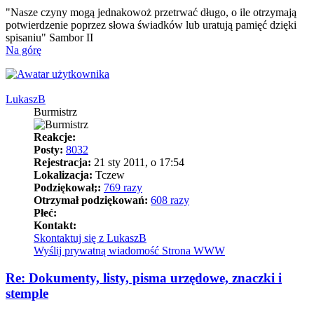
"Nasze czyny mogą jednakowoż przetrwać długo, o ile otrzymają
potwierdzenie poprzez słowa świadków lub uratują pamięć dzięki
spisaniu" Sambor II
Na górę
LukaszB
Burmistrz
Reakcje:
Posty:
8032
Rejestracja:
21 sty 2011, o 17:54
Lokalizacja:
Tczew
Podziękował;:
769 razy
Otrzymał podziękowań:
608 razy
Płeć:
Kontakt:
Skontaktuj się z LukaszB
Wyślij prywatną wiadomość
Strona WWW
Re: Dokumenty, listy, pisma urzędowe, znaczki i
stemple