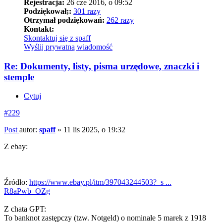
Rejestracja:
26 cze 2016, o 09:52
Podziękował;:
301 razy
Otrzymał podziękowań:
262 razy
Kontakt:
Skontaktuj się z spaff
Wyślij prywatną wiadomość
Re: Dokumenty, listy, pisma urzędowe, znaczki i
stemple
Cytuj
#229
Post
autor:
spaff
»
11 lis 2025, o 19:32
Z ebay:
Źródło:
https://www.ebay.pl/itm/397043244503?_s ...
R8aPwb_OZg
Z chata GPT:
To banknot zastępczy (tzw. Notgeld) o nominale 5 marek z 1918