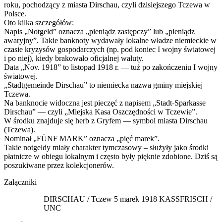
roku, pochodzący z miasta Dirschau, czyli dzisiejszego Tczewa w
Polsce.
Oto kilka szczegółów:
Napis „Notgeld” oznacza „pieniądz zastępczy” lub „pieniądz
awaryjny”. Takie banknoty wydawały lokalne władze niemieckie w
czasie kryzysów gospodarczych (np. pod koniec I wojny światowej
i po niej), kiedy brakowało oficjalnej waluty.
Data „Nov. 1918” to listopad 1918 r. — tuż po zakończeniu I wojny
światowej.
„Stadtgemeinde Dirschau” to niemiecka nazwa gminy miejskiej
Tczewa.
Na banknocie widoczna jest pieczęć z napisem „Stadt-Sparkasse
Dirschau” — czyli „Miejska Kasa Oszczędności w Tczewie”.
W środku znajduje się herb z Gryfem — symbol miasta Dirschau
(Tczewa).
Nominał „FÜNF MARK” oznacza „pięć marek”.
Takie notgeldy miały charakter tymczasowy – służyły jako środki
płatnicze w obiegu lokalnym i często były pięknie zdobione. Dziś są
poszukiwane przez kolekcjonerów.
Załączniki
DIRSCHAU / Tczew 5 marek 1918 KASSFRISCH /
UNC