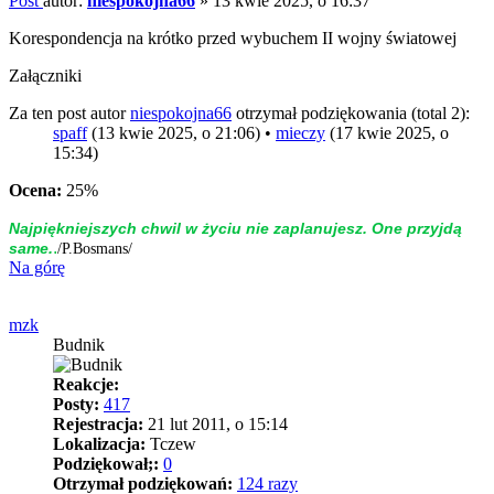
Post
autor:
niespokojna66
»
13 kwie 2025, o 16:37
Korespondencja na krótko przed wybuchem II wojny światowej
Załączniki
Za ten post autor
niespokojna66
otrzymał podziękowania (total 2):
spaff
(13 kwie 2025, o 21:06) •
mieczy
(17 kwie 2025, o
15:34)
Ocena:
25%
Naj­piękniej­szych chwil w życiu nie zap­la­nujesz. One przyjdą
.
same.
/P.Bosmans/
Na górę
mzk
Budnik
Reakcje:
Posty:
417
Rejestracja:
21 lut 2011, o 15:14
Lokalizacja:
Tczew
Podziękował;:
0
Otrzymał podziękowań:
124 razy