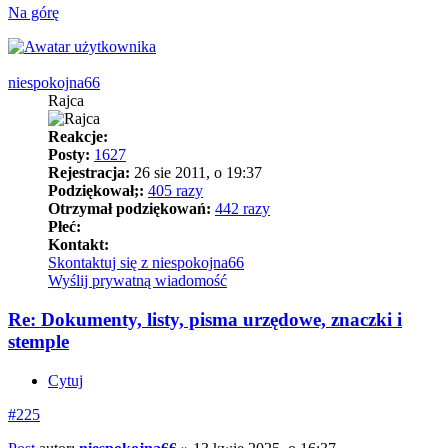
Na górę
niespokojna66
Rajca
Reakcje:
Posty:
1627
Rejestracja:
26 sie 2011, o 19:37
Podziękował;:
405 razy
Otrzymał podziękowań:
442 razy
Płeć:
Kontakt:
Skontaktuj się z niespokojna66
Wyślij prywatną wiadomość
Re: Dokumenty, listy, pisma urzędowe, znaczki i
stemple
Cytuj
#225