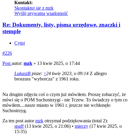
Kontakt:
Skontaktuj się z mzk
Wyślij prywatną wiadomość
Re: Dokumenty, listy, pisma urzędowe, znaczki i
stemple
Cytuj
#226
Post
autor:
mzk
»
13 kwie 2025, o 17:44
LukaszB
pisze:
↑
24 kwie 2023, o 09:14
Z allegro
broszura "wyborcza" z 1961 roku.
Na drugim zdjęciu coś o czym już mówiłem. Proszę zobaczyć, że
mówi się o POM Suchostrzygi - nie Tczew. To świadczy o tym co
mówiłem....nasze miasto w 1961 r. jeszcze nie wchłonęło
Suchostrzyg.
Za ten post autor
mzk
otrzymał podziękowania (total 2):
spaff
(13 kwie 2025, o 21:06) •
mieczy
(17 kwie 2025, o
15:35)