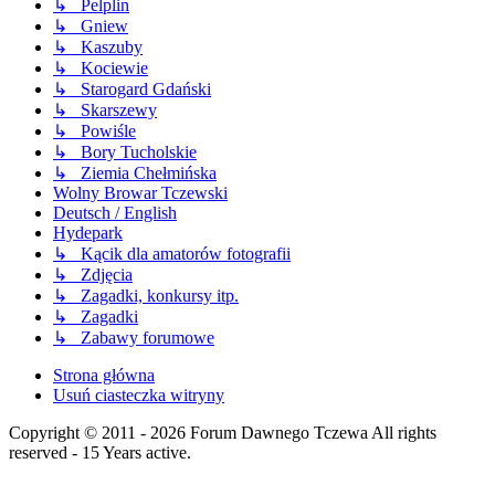
↳ Pelplin
↳ Gniew
↳ Kaszuby
↳ Kociewie
↳ Starogard Gdański
↳ Skarszewy
↳ Powiśle
↳ Bory Tucholskie
↳ Ziemia Chełmińska
Wolny Browar Tczewski
Deutsch / English
Hydepark
↳ Kącik dla amatorów fotografii
↳ Zdjęcia
↳ Zagadki, konkursy itp.
↳ Zagadki
↳ Zabawy forumowe
Strona główna
Usuń ciasteczka witryny
Copyright © 2011 - 2026 Forum Dawnego Tczewa All rights
reserved - 15 Years active.