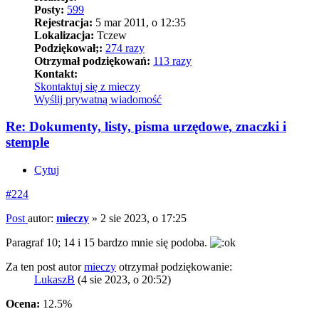
Posty:
599
Rejestracja:
5 mar 2011, o 12:35
Lokalizacja:
Tczew
Podziękował;:
274 razy
Otrzymał podziękowań:
113 razy
Kontakt:
Skontaktuj się z mieczy
Wyślij prywatną wiadomość
Re: Dokumenty, listy, pisma urzędowe, znaczki i
stemple
Cytuj
#224
Post
autor:
mieczy
»
2 sie 2023, o 17:25
Paragraf 10; 14 i 15 bardzo mnie się podoba.
Za ten post autor
mieczy
otrzymał podziękowanie:
LukaszB
(4 sie 2023, o 20:52)
Ocena:
12.5%