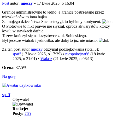
Post
autor:
mieczy
»
17 kwie 2025, o 16:04
Granice administracyjne to jedno, a granice postrzegane przez
mieszkańców to inna bajka.
Za mojego dzieciństwa Suchostrzygi, to był inny kontynent.
O Piotrowie to nikt prawie nie słyszał, oprócz akwarystów którzy
łowili w stawkach dafnie.
Tczew kończył się na krzyżówce z ul. Sobieskiego.
Był jeszcze wiatrak i jednostka, ale dalej to już nie miasto.
Za ten post autor
mieczy
otrzymał podziękowania (total 3):
spaff
(17 kwie 2025, o 17:39) •
niespokojna66
(18 kwie
2025, o 21:01) •
Wałasz
(21 kwie 2025, o 08:13)
Ocena:
37.5%
Na górę
spaff
Obywatel
Reakcje:
Posty:
765