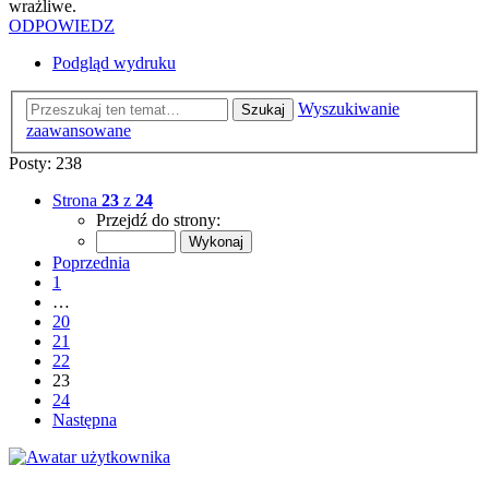
wrażliwe.
ODPOWIEDZ
Podgląd wydruku
Wyszukiwanie
Szukaj
zaawansowane
Posty: 238
Strona
23
z
24
Przejdź do strony:
Poprzednia
1
…
20
21
22
23
24
Następna