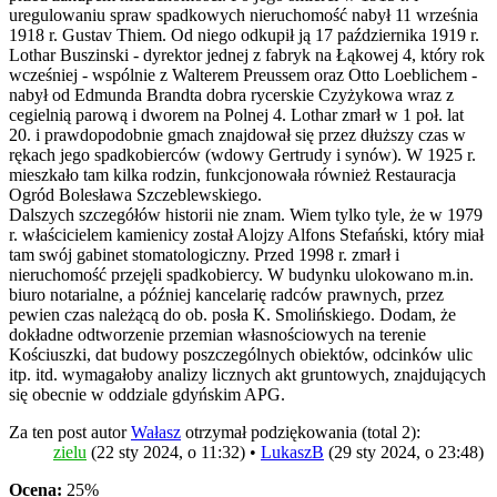
uregulowaniu spraw spadkowych nieruchomość nabył 11 września
1918 r. Gustav Thiem. Od niego odkupił ją 17 października 1919 r.
Lothar Buszinski - dyrektor jednej z fabryk na Łąkowej 4, który rok
wcześniej - wspólnie z Walterem Preussem oraz Otto Loeblichem -
nabył od Edmunda Brandta dobra rycerskie Czyżykowa wraz z
cegielnią parową i dworem na Polnej 4. Lothar zmarł w 1 poł. lat
20. i prawdopodobnie gmach znajdował się przez dłuższy czas w
rękach jego spadkobierców (wdowy Gertrudy i synów). W 1925 r.
mieszkało tam kilka rodzin, funkcjonowała również Restauracja
Ogród Bolesława Szczeblewskiego.
Dalszych szczegółów historii nie znam. Wiem tylko tyle, że w 1979
r. właścicielem kamienicy został Alojzy Alfons Stefański, który miał
tam swój gabinet stomatologiczny. Przed 1998 r. zmarł i
nieruchomość przejęli spadkobiercy. W budynku ulokowano m.in.
biuro notarialne, a później kancelarię radców prawnych, przez
pewien czas należącą do ob. posła K. Smolińskiego. Dodam, że
dokładne odtworzenie przemian własnościowych na terenie
Kościuszki, dat budowy poszczególnych obiektów, odcinków ulic
itp. itd. wymagałoby analizy licznych akt gruntowych, znajdujących
się obecnie w oddziale gdyńskim APG.
Za ten post autor
Wałasz
otrzymał podziękowania (total 2):
zielu
(22 sty 2024, o 11:32) •
LukaszB
(29 sty 2024, o 23:48)
Ocena:
25%