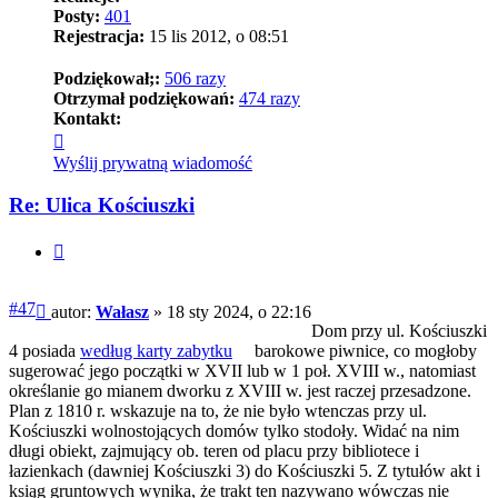
Posty:
401
Rejestracja:
15 lis 2012, o 08:51
Podziękował;:
506 razy
Otrzymał podziękowań:
474 razy
Kontakt:
Skontaktuj
się
Wyślij prywatną wiadomość
z
Wałasz
Re: Ulica Kościuszki
Cytuj
Post
#47
autor:
Wałasz
»
18 sty 2024, o 22:16
Dom przy ul. Kościuszki
4 posiada
według karty zabytku
barokowe piwnice, co mogłoby
sugerować jego początki w XVII lub w 1 poł. XVIII w., natomiast
określanie go mianem dworku z XVIII w. jest raczej przesadzone.
Plan z 1810 r. wskazuje na to, że nie było wtenczas przy ul.
Kościuszki wolnostojących domów tylko stodoły. Widać na nim
długi obiekt, zajmujący ob. teren od placu przy bibliotece i
łazienkach (dawniej Kościuszki 3) do Kościuszki 5. Z tytułów akt i
ksiąg gruntowych wynika, że trakt ten nazywano wówczas nie