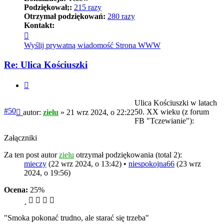
Podziękował;:
215 razy
Otrzymał podziękowań:
280 razy
Kontakt:
Skontaktuj
się
Wyślij prywatną wiadomość
Strona WWW
z
zielu
Re: Ulica Kościuszki
Cytuj
Ulica Kościuszki w latach
Post
#50
50. XX wieku (z forum
autor:
zielu
»
21 wrz 2024, o 22:22
FB "Tczewianie"):
Załączniki
Za ten post autor
zielu
otrzymał podziękowania (total 2):
mieczy
(22 wrz 2024, o 13:42) •
niespokojna66
(23 wrz
2024, o 19:56)
Ocena:
25%
"Smoka pokonać trudno, ale starać się trzeba"