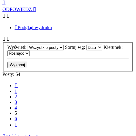
Na
górę
ODPOWIEDZ
Podgląd wydruku
Wyświetl:
Sortuj wg:
Kierunek:
Posty: 54
Poprzednia
1
2
3
4
5
6
Następna