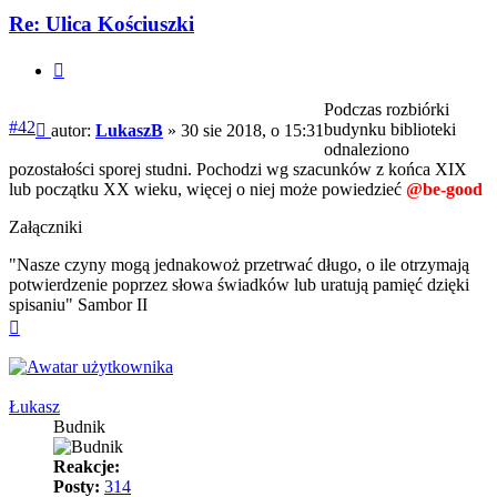
LukaszB
Re: Ulica Kościuszki
Cytuj
Podczas rozbiórki
Post
#42
budynku biblioteki
autor:
LukaszB
»
30 sie 2018, o 15:31
odnaleziono
pozostałości sporej studni. Pochodzi wg szacunków z końca XIX
lub początku XX wieku, więcej o niej może powiedzieć
@be-good
Załączniki
"Nasze czyny mogą jednakowoż przetrwać długo, o ile otrzymają
potwierdzenie poprzez słowa świadków lub uratują pamięć dzięki
spisaniu" Sambor II
Na
górę
Łukasz
Budnik
Reakcje:
Posty:
314