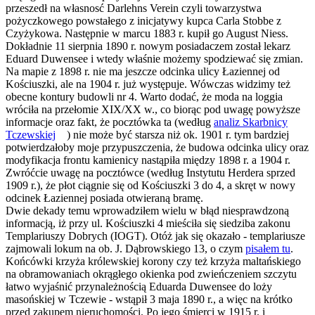
przeszedł na własnosć Darlehns Verein czyli towarzystwa
pożyczkowego powstałego z inicjatywy kupca Carla Stobbe z
Czyżykowa. Następnie w marcu 1883 r. kupił go August Niess.
Dokładnie 11 sierpnia 1890 r. nowym posiadaczem został lekarz
Eduard Duwensee i wtedy właśnie możemy spodziewać się zmian.
Na mapie z 1898 r. nie ma jeszcze odcinka ulicy Łaziennej od
Kościuszki, ale na 1904 r. już występuje. Wówczas widzimy też
obecne kontury budowli nr 4. Warto dodać, że moda na loggia
wróciła na przełomie XIX/XX w., co biorąc pod uwagę powyższe
informacje oraz fakt, że pocztówka ta (według
analiz Skarbnicy
Tczewskiej
) nie może być starsza niż ok. 1901 r. tym bardziej
potwierdzałoby moje przypuszczenia, że budowa odcinka ulicy oraz
modyfikacja frontu kamienicy nastąpiła między 1898 r. a 1904 r.
Zwróćcie uwagę na pocztówce (według Instytutu Herdera sprzed
1909 r.), że płot ciągnie się od Kościuszki 3 do 4, a skręt w nowy
odcinek Łaziennej posiada otwieraną bramę.
Dwie dekady temu wprowadziłem wielu w błąd niesprawdzoną
informacją, iż przy ul. Kościuszki 4 mieściła się siedziba zakonu
Templariuszy Dobrych (IOGT). Otóż jak się okazało - templariusze
zajmowali lokum na ob. J. Dąbrowskiego 13, o czym
pisałem tu
.
Końcówki krzyża królewskiej korony czy też krzyża maltańskiego
na obramowaniach okrągłego okienka pod zwieńczeniem szczytu
łatwo wyjaśnić przynależnością Eduarda Duwensee do loży
masońskiej w Tczewie - wstąpił 3 maja 1890 r., a więc na krótko
przed zakupem nieruchomości. Po jego śmierci w 1915 r. i