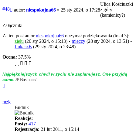
Ulica Kościuszki
Post
#48
z góry
autor:
niespokojna66
»
25 sty 2024, o 17:28
(kamienicy?)
Załączniki
Za ten post autor
niespokojna66
otrzymał podziękowania (total 3):
zielu
(26 sty 2024, o 15:13) •
mieczy
(28 sty 2024, o 13:51) •
LukaszB
(29 sty 2024, o 23:48)
Ocena:
37.5%
Naj­piękniej­szych chwil w życiu nie zap­la­nujesz. One przyjdą
.
same.
/P.Bosmans/
Na
górę
mzk
Budnik
Reakcje:
Posty:
417
Rejestracja:
21 lut 2011, o 15:14