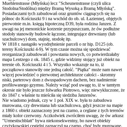
Muehlenstrasse (Młyńska) lecz "Scheunenstrasse (czyli ulica
Stodolna/Stodólna) między Bramą Wysoką a Bramą Młyńską".
Posiadaczami tych zabudowań oraz gruntów ciągnących się na
północ do Kościuszki 9 i na wschód do ob. ul. Łaziennej, objętych
pierwotnie m.in. księgą hipoteczną D39, była rodzina Janzen. Z
uwagi na jej menonickie korzenie przypuszczam, że ów podłużne
stodoły stanowiły budowle łączone, integrujące drewniany (lub
szachulcowy) dom, stajnię, stodołę itp.
W 1818 r. nastąpiło wyodrębnienie parceli o nr hip. D125 (ob.
tereny Kościuszki 4-9). W tym czasie można się spodziewać
reorganizacji zabudowań i powstania nowych, co potwierdzałaby
mapa Lentzego z ok. 1845 r., gdzie widzimy stojący już obiekt na
terenie ob. Kościuszki 4 i 5. Wszystko wskazuje na to, iż
początkowo stanowiły one jedną całość. "Piątka" może nam nawet
więcej powiedzieć o pierwotnej architekturze całości - skromny
niski, parterowy dom z dwuspadowym dachem, bez nadmiernie
profilowanego gzymsu. Należy wziąć pod uwagę to, iż w tamtym
okresie nie było jeszcze folwarku Piotrowo, więc niewykluczone, że
do 1847 r. właśnie tu mieściła się siedziba Janzenów.
Nie wiadomo jednak, czy w 1 poł. XIX w. była to zabudowa
murowana, czy drewniana lub szachulcowa, gdyż jeszcze na mapie
z 1860 r. obiekt zaznaczony jest na czarno, a ceglane z tych terenów
miały kolor czerwony. Aczkolwiek zwróciłem uwagę, że ów arkusz
"Urmestischblatt" bywa niekonsekwentny, bo nawet obiekty
czyżykowskiej cegielni zaznaczył na czarno, choć były murowane,