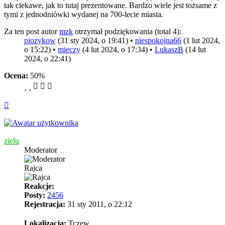
tak ciekawe, jak to tutaj prezentowane. Bardzo wiele jest tożsame z
tymi z jednodniówki wydanej na 700-lecie miasta.
Za ten post autor
mzk
otrzymał podziękowania (total 4):
piozykow
(31 sty 2024, o 19:41) •
niespokojna66
(1 lut 2024,
o 15:22) •
mieczy
(4 lut 2024, o 17:34) •
LukaszB
(14 lut
2024, o 22:41)
Ocena:
50%
Na
górę
zielu
Moderator
Rajca
Reakcje:
Posty:
2456
Rejestracja:
31 sty 2011, o 22:12
Lokalizacja:
Tczew