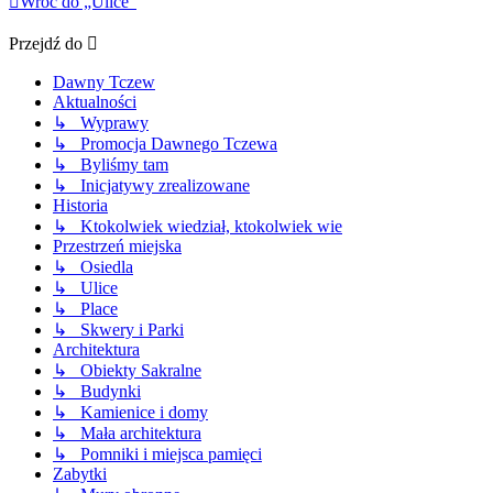
Wróć do „Ulice”
Przejdź do
Dawny Tczew
Aktualności
↳ Wyprawy
↳ Promocja Dawnego Tczewa
↳ Byliśmy tam
↳ Inicjatywy zrealizowane
Historia
↳ Ktokolwiek wiedział, ktokolwiek wie
Przestrzeń miejska
↳ Osiedla
↳ Ulice
↳ Place
↳ Skwery i Parki
Architektura
↳ Obiekty Sakralne
↳ Budynki
↳ Kamienice i domy
↳ Mała architektura
↳ Pomniki i miejsca pamięci
Zabytki