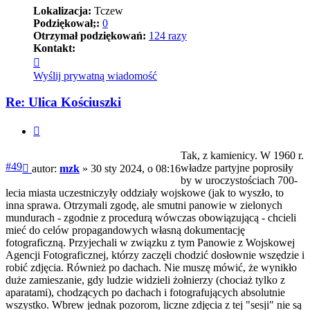
Lokalizacja:
Tczew
Podziękował;:
0
Otrzymał podziękowań:
124 razy
Kontakt:
Skontaktuj
się
Wyślij prywatną wiadomość
z
mzk
Re: Ulica Kościuszki
Cytuj
Tak, z kamienicy. W 1960 r.
Post
#49
władze partyjne poprosiły
autor:
mzk
»
30 sty 2024, o 08:16
by w uroczystościach 700-
lecia miasta uczestniczyły oddziały wojskowe (jak to wyszło, to
inna sprawa. Otrzymali zgodę, ale smutni panowie w zielonych
mundurach - zgodnie z procedurą wówczas obowiązującą - chcieli
mieć do celów propagandowych własną dokumentację
fotograficzną. Przyjechali w związku z tym Panowie z Wojskowej
Agencji Fotograficznej, którzy zaczęli chodzić dosłownie wszędzie i
robić zdjęcia. Również po dachach. Nie muszę mówić, że wynikło
duże zamieszanie, gdy ludzie widzieli żołnierzy (chociaż tylko z
aparatami), chodzących po dachach i fotografujących absolutnie
wszystko. Wbrew jednak pozorom, liczne zdjęcia z tej "sesji" nie są