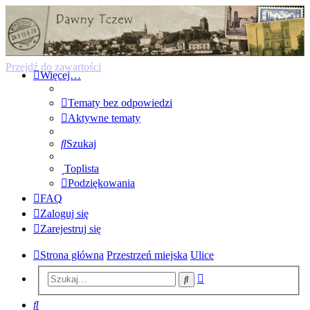
Forum Dawnego Tczewa
Przejdź do zawartości
Więcej…
Tematy bez odpowiedzi
Aktywne tematy
Szukaj
Toplista
Podziękowania
FAQ
Zaloguj się
Zarejestruj się
Strona główna
Przestrzeń miejska
Ulice
Wyszukiwanie
Szukaj
zaawansowane
Szukaj