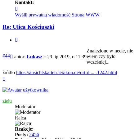
Kontakt:
Skontaktuj
się
Wyślij prywatną wiadomość
Strona WWW
z
Łukasz
Re: Ulica Kościuszki
Cytuj
Znalezione w necie, nie
Post
#44
wiem czy było
autor:
Łukasz
»
29 lip 2019, o 11:39
wcześniej...
źródło
https://ansichtskarten-lexikon.de/ort-d ... -1242.html
Na
górę
zielu
Moderator
Rajca
Reakcje:
Posty:
2456