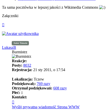
Ta sama pocztówka w lepszej jakości z Wikimedia Commons
Załączniki
Na
górę
Autor Tematu
LukaszB
Burmistrz
Reakcje:
Posty:
8032
Rejestracja:
21 sty 2011, o 17:54
Lokalizacja:
Tczew
Podziękował;:
769 razy
Otrzymał podziękowań:
608 razy
Płeć:
Kontakt:
Skontaktuj
się
Wyślij prywatną wiadomość
Strona WWW
z