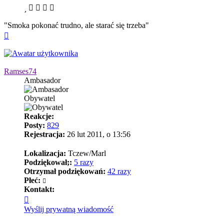
"Smoka pokonać trudno, ale starać się trzeba"
Na
górę
Ramses74
Ambasador
Obywatel
Reakcje:
Posty:
829
Rejestracja:
26 lut 2011, o 13:56
Lokalizacja:
Tczew/Marl
Podziękował;:
5 razy
Otrzymał podziękowań:
42 razy
Płeć:
Kontakt:
Skontaktuj
się
Wyślij prywatną wiadomość
z