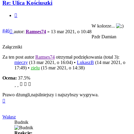
Ramses74
Re: Ulica Kościuszki
Cytuj
W kolorze...
Post
#46
autor:
Ramses74
»
13 mar 2021, o 10:48
Pzdr Damian
Załączniki
Za ten post autor
Ramses74
otrzymał podziękowania (total 3):
mieczy
(13 mar 2021, o 16:04) •
LukaszB
(14 mar 2021, o
17:49) •
zielu
(15 mar 2021, o 14:38)
Ocena:
37.5%
Prawo dżungli,najsilniejszy i najszybszy wygrywa.
Na
górę
Wałasz
Budnik
Reakcje: