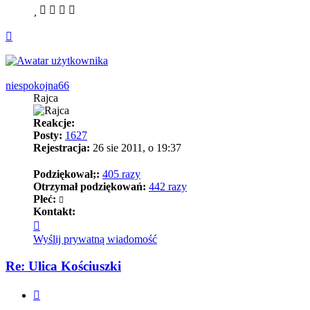
Na
górę
niespokojna66
Rajca
Reakcje:
Posty:
1627
Rejestracja:
26 sie 2011, o 19:37
Podziękował;:
405 razy
Otrzymał podziękowań:
442 razy
Płeć:
Kontakt:
Skontaktuj
się
Wyślij prywatną wiadomość
z
niespokojna66
Re: Ulica Kościuszki
Cytuj