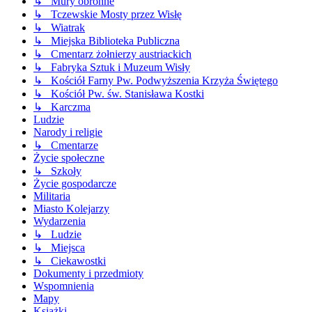
↳ Mury obronne
↳ Tczewskie Mosty przez Wisłę
↳ Wiatrak
↳ Miejska Biblioteka Publiczna
↳ Cmentarz żołnierzy austriackich
↳ Fabryka Sztuk i Muzeum Wisły
↳ Kościół Farny Pw. Podwyższenia Krzyża Świętego
↳ Kościół Pw. św. Stanisława Kostki
↳ Karczma
Ludzie
Narody i religie
↳ Cmentarze
Życie społeczne
↳ Szkoły
Życie gospodarcze
Militaria
Miasto Kolejarzy
Wydarzenia
↳ Ludzie
↳ Miejsca
↳ Ciekawostki
Dokumenty i przedmioty
Wspomnienia
Mapy
Książki