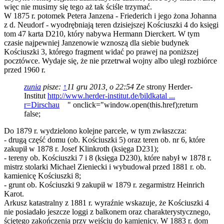
więc nie musimy się tego aż tak ściśle trzymać.
W 1875 r. potomek Petera Janzena - Friederich i jego żona Johanna
z d. Neudorf - wyodrębniają teren dzisiejszej Kościuszki 4 do księgi
tom 47 karta D210, który nabywa Hermann Dierckert. W tym
czasie najpewniej Janzenowie wznoszą dla siebie budynek
Kościuszki 3, którego fragment widać po prawej na poniższej
pocztówce. Wydaje się, że nie przetrwał wojny albo uległ rozbiórce
przed 1960 r.
zunia
pisze:
↑
11 gru 2013, o 22:54
Ze strony Herder-
Institut
http://www.herder-institut.de/bildkatal ...
r=Dirschau
" onclick="window.open(this.href);return
false;
Do 1879 r. wydzielono kolejne parcele, w tym zwłaszcza:
- drugą część domu (ob. Kościuszki 5) oraz teren ob. nr 6, które
zakupił w 1878 r. Josef Klinkroth (księga D231);
- tereny ob. Kościuszki 7 i 8 (księga D230), które nabył w 1878 r.
mistrz stolarki Michael Zieniecki i wybudował przed 1881 r. ob.
kamienicę Kościuszki 8;
- grunt ob. Kościuszki 9 zakupił w 1879 r. zegarmistrz Heinrich
Karot.
Arkusz katastralny z 1881 r. wyraźnie wskazuje, że Kościuszki 4
nie posiadało jeszcze loggi z balkonem oraz charakterystycznego,
ściętego zakończenia przy wejściu do kamienicy. W 1883 r. dom