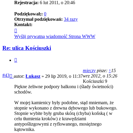
Rejestracja:
6 lut 2011, o 20:46
Podziękował;:
0
Otrzymał podziękowań:
34 razy
Kontakt:
Skontaktuj
się
Wyślij prywatną wiadomość
Strona WWW
z
Łukasz
Re: ulica Kościuszki
Cytuj
mieczy
pisze:
↑
15
Post
#43
wrz 2012, o 15:26
autor:
Łukasz
»
29 lip 2019, o 11:37
Kościuszki 9
Piękne żeliwne podpory balkonu i (ślady świetności)
schodów.
W mojej kamienicy były podobne, stąd mniemam, że
stopnie wykonano z drewna dębowego lub bukowego.
Stopnie wybite były gruba skórą (chyba) końską ( w
celu tłumienia kroków) z krawędziami
antypoślizgowymi z ryflowanego, mosiężnego
kątownika.