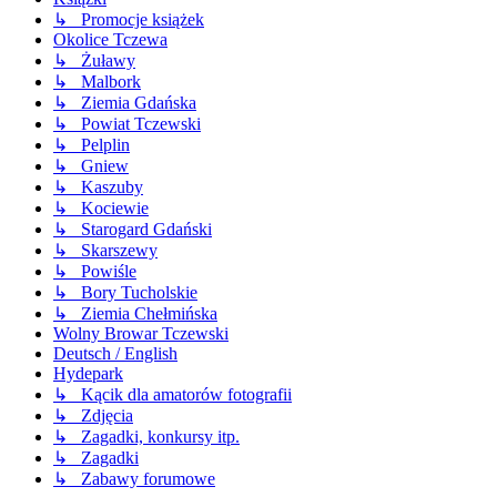
↳ Promocje książek
Okolice Tczewa
↳ Żuławy
↳ Malbork
↳ Ziemia Gdańska
↳ Powiat Tczewski
↳ Pelplin
↳ Gniew
↳ Kaszuby
↳ Kociewie
↳ Starogard Gdański
↳ Skarszewy
↳ Powiśle
↳ Bory Tucholskie
↳ Ziemia Chełmińska
Wolny Browar Tczewski
Deutsch / English
Hydepark
↳ Kącik dla amatorów fotografii
↳ Zdjęcia
↳ Zagadki, konkursy itp.
↳ Zagadki
↳ Zabawy forumowe