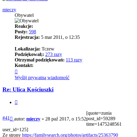
mieczy
Obywatel
Reakcje:
Posty:
598
Rejestracja:
5 mar 2011, o 12:35
Lokalizacja:
Tczew
Podziękował;:
273 razy
Otrzymał podziękowań:
113 razy
Kontakt:
Skontaktuj
się
Wyślij prywatną wiadomość
z
mieczy
Re: Ulica Kościuszki
Cytuj
[quote=zunia
Post
#41
post_id=59289
autor:
mieczy
»
28 paź 2017, o 15:52
time=1475248561
user_id=125]
Ze strony
https://familysearch.org/photos/artifacts/25363790