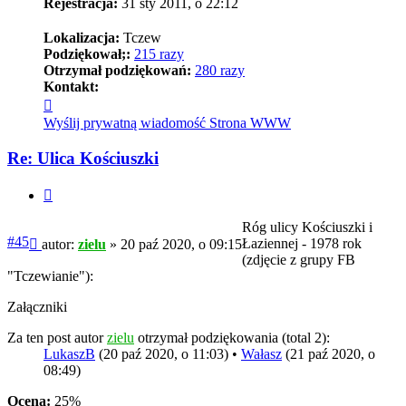
Rejestracja:
31 sty 2011, o 22:12
Lokalizacja:
Tczew
Podziękował;:
215 razy
Otrzymał podziękowań:
280 razy
Kontakt:
Skontaktuj
się
Wyślij prywatną wiadomość
Strona WWW
z
zielu
Re: Ulica Kościuszki
Cytuj
Róg ulicy Kościuszki i
Post
#45
Łaziennej - 1978 rok
autor:
zielu
»
20 paź 2020, o 09:15
(zdjęcie z grupy FB
"Tczewianie"):
Załączniki
Za ten post autor
zielu
otrzymał podziękowania (total 2):
LukaszB
(20 paź 2020, o 11:03) •
Wałasz
(21 paź 2020, o
08:49)
Ocena:
25%