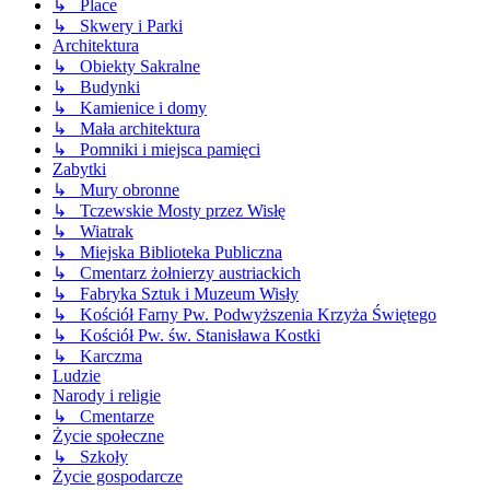
↳ Place
↳ Skwery i Parki
Architektura
↳ Obiekty Sakralne
↳ Budynki
↳ Kamienice i domy
↳ Mała architektura
↳ Pomniki i miejsca pamięci
Zabytki
↳ Mury obronne
↳ Tczewskie Mosty przez Wisłę
↳ Wiatrak
↳ Miejska Biblioteka Publiczna
↳ Cmentarz żołnierzy austriackich
↳ Fabryka Sztuk i Muzeum Wisły
↳ Kościół Farny Pw. Podwyższenia Krzyża Świętego
↳ Kościół Pw. św. Stanisława Kostki
↳ Karczma
Ludzie
Narody i religie
↳ Cmentarze
Życie społeczne
↳ Szkoły
Życie gospodarcze