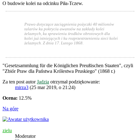
O budowie kolei na odcinku Piła-Tczew.
Prawo dotyczące zaciągnienia pożyczki 40 milionów
talarów ku pokryciu awansów na zakłady kolei
żelaznych, ku sprawieniu środków obrotowych dla
kolei już istniejących i ku rozprzestrzenieniu sieci kolei
żelaznych. Z dnia 17. Lutego 1868.
"Gesetzsammlung für die Königlichen Preußischen Staaten", czyli
"Zbiór Praw dla Państwa Królestwa Pruskiego" (1868 r.)
Za ten post autor
Jadzia
otrzymał podziękowanie:
mirza3
(25 mar 2019, o 21:24)
Ocena:
12.5%
Na górę
zielu
Moderator