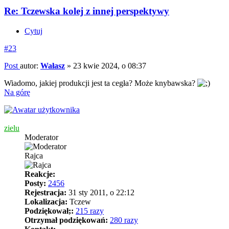
Re: Tczewska kolej z innej perspektywy
Cytuj
#23
Post
autor:
Wałasz
»
23 kwie 2024, o 08:37
Wiadomo, jakiej produkcji jest ta cegła? Może knybawska?
Na górę
zielu
Moderator
Rajca
Reakcje:
Posty:
2456
Rejestracja:
31 sty 2011, o 22:12
Lokalizacja:
Tczew
Podziękował;:
215 razy
Otrzymał podziękowań:
280 razy