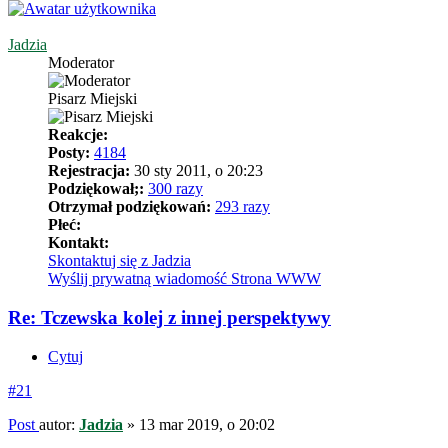
Jadzia
Moderator
Pisarz Miejski
Reakcje:
Posty:
4184
Rejestracja:
30 sty 2011, o 20:23
Podziękował;:
300 razy
Otrzymał podziękowań:
293 razy
Płeć:
Kontakt:
Skontaktuj się z Jadzia
Wyślij prywatną wiadomość
Strona WWW
Re: Tczewska kolej z innej perspektywy
Cytuj
#21
Post
autor:
Jadzia
»
13 mar 2019, o 20:02