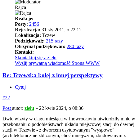
Rajca
Reakcje:
Posty:
2456
Rejestracja:
31 sty 2011, o 22:12
Lokalizacja:
Tczew
Podziękował;:
215 razy
Otrzymał podziękowań:
280 razy
Kontakt:
Skontaktuj się z zielu
Wyślij prywatną wiadomość
Strona WWW
Re: Tczewska kolej z innej perspektywy
Cytuj
#22
Post
autor:
zielu
»
22 kwie 2024, o 08:36
Dwie wizyty w ciągu miesiąca w Inowrocławiu utwierdziły mnie w
przekonaniu o podobieństwach układu miejscowej stacji do dawnej
stacji w Tczewie - z dworcem usytuowanym "wyspowo"
(architektonicznie zbliżonym, choć mniejszym; zbudowanym z