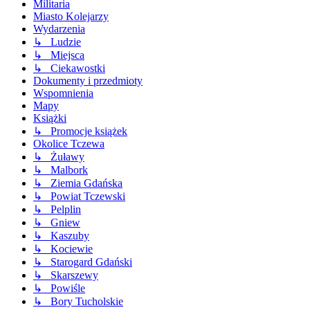
Militaria
Miasto Kolejarzy
Wydarzenia
↳ Ludzie
↳ Miejsca
↳ Ciekawostki
Dokumenty i przedmioty
Wspomnienia
Mapy
Książki
↳ Promocje książek
Okolice Tczewa
↳ Żuławy
↳ Malbork
↳ Ziemia Gdańska
↳ Powiat Tczewski
↳ Pelplin
↳ Gniew
↳ Kaszuby
↳ Kociewie
↳ Starogard Gdański
↳ Skarszewy
↳ Powiśle
↳ Bory Tucholskie