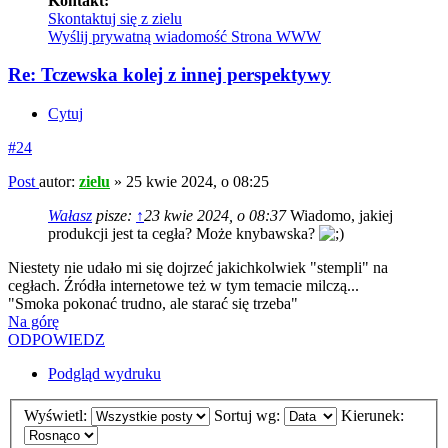
Kontakt:
Skontaktuj się z zielu
Wyślij prywatną wiadomość
Strona WWW
Re: Tczewska kolej z innej perspektywy
Cytuj
#24
Post
autor:
zielu
»
25 kwie 2024, o 08:25
Wałasz
pisze:
↑
23 kwie 2024, o 08:37
Wiadomo, jakiej
produkcji jest ta cegła? Może knybawska?
Niestety nie udało mi się dojrzeć jakichkolwiek "stempli" na
cegłach. Źródła internetowe też w tym temacie milczą...
"Smoka pokonać trudno, ale starać się trzeba"
Na górę
ODPOWIEDZ
Podgląd wydruku
Wyświetl:
Sortuj wg:
Kierunek: