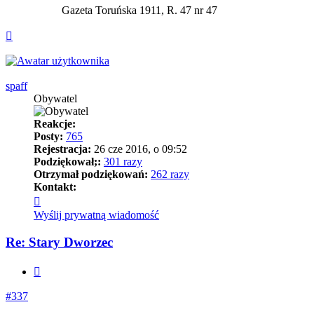
Gazeta Toruńska 1911, R. 47 nr 47
Na
górę
spaff
Obywatel
Reakcje:
Posty:
765
Rejestracja:
26 cze 2016, o 09:52
Podziękował;:
301 razy
Otrzymał podziękowań:
262 razy
Kontakt:
Skontaktuj
się
Wyślij prywatną wiadomość
z
spaff
Re: Stary Dworzec
Cytuj
#337