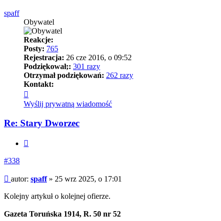
spaff
Obywatel
Reakcje:
Posty:
765
Rejestracja:
26 cze 2016, o 09:52
Podziękował;:
301 razy
Otrzymał podziękowań:
262 razy
Kontakt:
Skontaktuj
się
Wyślij prywatną wiadomość
z
spaff
Re: Stary Dworzec
Cytuj
#338
Post
autor:
spaff
»
25 wrz 2025, o 17:01
Kolejny artykuł o kolejnej ofierze.
Gazeta Toruńska 1914, R. 50 nr 52