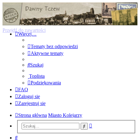
Forum Dawnego Tczewa
Przejdź do zawartości
Więcej…
Tematy bez odpowiedzi
Aktywne tematy
Szukaj
Toplista
Podziękowania
FAQ
Zaloguj się
Zarejestruj się
Strona główna
Miasto Kolejarzy
Wyszukiwanie
Szukaj
zaawansowane
Szukaj