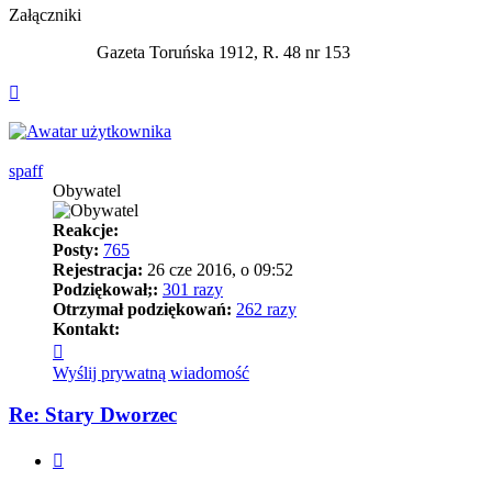
Załączniki
Gazeta Toruńska 1912, R. 48 nr 153
Na
górę
spaff
Obywatel
Reakcje:
Posty:
765
Rejestracja:
26 cze 2016, o 09:52
Podziękował;:
301 razy
Otrzymał podziękowań:
262 razy
Kontakt:
Skontaktuj
się
Wyślij prywatną wiadomość
z
spaff
Re: Stary Dworzec
Cytuj