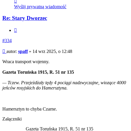
się
Wyślij prywatną wiadomość
z
spaff
Re: Stary Dworzec
Cytuj
#334
Post
autor:
spaff
»
14 wrz 2025, o 12:48
Wraca transport wojenny.
Gazeta Toruńska 1915, R. 51 nr 135
— Tczew. Przejeżdżały tędy 4 pociągi nadzwyczajne, wiozące 4000
jeńców rosyjskich do Hamersztyna.
Hamersztyn to chyba Czarne.
Załączniki
Gazeta Toruńska 1915, R. 51 nr 135