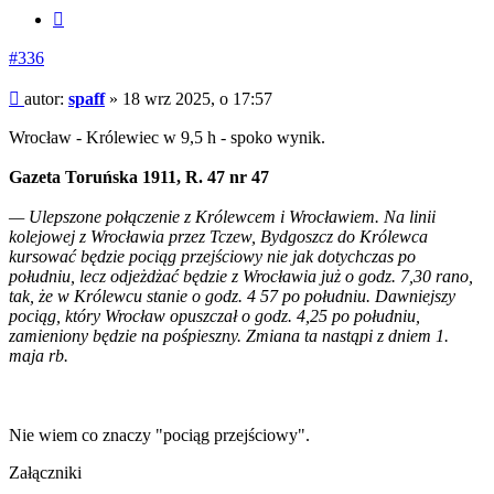
Cytuj
#336
Post
autor:
spaff
»
18 wrz 2025, o 17:57
Wrocław - Królewiec w 9,5 h - spoko wynik.
Gazeta Toruńska 1911, R. 47 nr 47
— Ulepszone połączenie z Królewcem i Wrocławiem. Na linii
kolejowej z Wrocławia przez Tczew, Bydgoszcz do Królewca
kursować będzie pociąg przejściowy nie jak dotychczas po
południu, lecz odjeżdżać będzie z Wrocławia już o godz. 7,30 rano,
tak, że w Królewcu stanie o godz. 4 57 po południu. Dawniejszy
pociąg, który Wrocław opuszczał o godz. 4,25 po południu,
zamieniony będzie na pośpieszny. Zmiana ta nastąpi z dniem 1.
maja rb.
Nie wiem co znaczy "pociąg przejściowy".
Załączniki