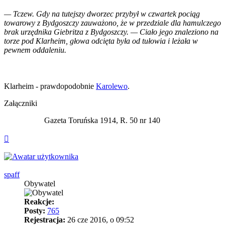
— Tczew. Gdy na tutejszy dworzec przybył w czwartek pociąg
towarowy z Bydgoszczy zauważono, że w przedziale dla hamulczego
brak urzędnika Giebritza z Bydgoszczy. — Ciało jego znaleziono na
torze pod Klarheim, głowa odcięta była od tułowia i leżała w
pewnem oddaleniu.
Klarheim - prawdopodobnie
Karolewo
.
Załączniki
Gazeta Toruńska 1914, R. 50 nr 140
Na
górę
spaff
Obywatel
Reakcje:
Posty:
765
Rejestracja:
26 cze 2016, o 09:52