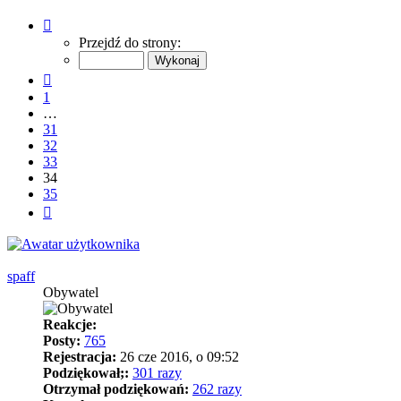
Strona
34
Przejdź do strony:
z
35
Poprzednia
1
…
31
32
33
34
35
Następna
spaff
Obywatel
Reakcje:
Posty:
765
Rejestracja:
26 cze 2016, o 09:52
Podziękował;:
301 razy
Otrzymał podziękowań:
262 razy