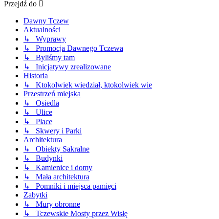
Przejdź do
Dawny Tczew
Aktualności
↳ Wyprawy
↳ Promocja Dawnego Tczewa
↳ Byliśmy tam
↳ Inicjatywy zrealizowane
Historia
↳ Ktokolwiek wiedział, ktokolwiek wie
Przestrzeń miejska
↳ Osiedla
↳ Ulice
↳ Place
↳ Skwery i Parki
Architektura
↳ Obiekty Sakralne
↳ Budynki
↳ Kamienice i domy
↳ Mała architektura
↳ Pomniki i miejsca pamięci
Zabytki
↳ Mury obronne
↳ Tczewskie Mosty przez Wisłę