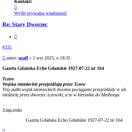
Kontakt:
Skontaktuj
się
Wyślij prywatną wiadomość
z
spaff
Re: Stary Dworzec
Cytuj
#331
Post
autor:
spaff
»
1 wrz 2025, o 18:35
Gazeta Gdańska Echo Gdańskie 1927-07-22 nr 164
Tczew
Wojska niemieckie przejeżdżają przez Tczew
Trzy pułki wojsk niemieckich dwoma pociągami przejeżdżały w ub.
niedzielę przez dworzec tczewski, a to w kierunku do Malborga.
Załączniki
Gazeta Gdańska Echo Gdańskie 1927-07-22 nr 164
Na