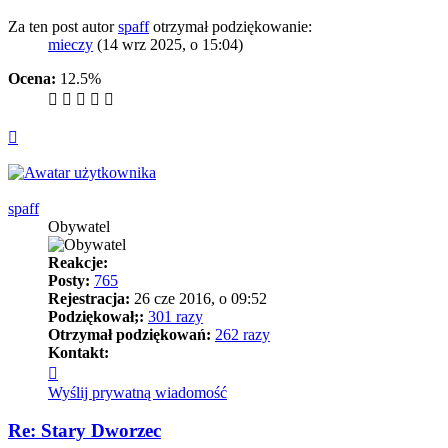
Za ten post autor
spaff
otrzymał podziękowanie:
mieczy
(14 wrz 2025, o 15:04)
Ocena:
12.5%
Na
górę
spaff
Obywatel
Reakcje:
Posty:
765
Rejestracja:
26 cze 2016, o 09:52
Podziękował;:
301 razy
Otrzymał podziękowań:
262 razy
Kontakt:
Skontaktuj
się
Wyślij prywatną wiadomość
z
spaff
Re: Stary Dworzec