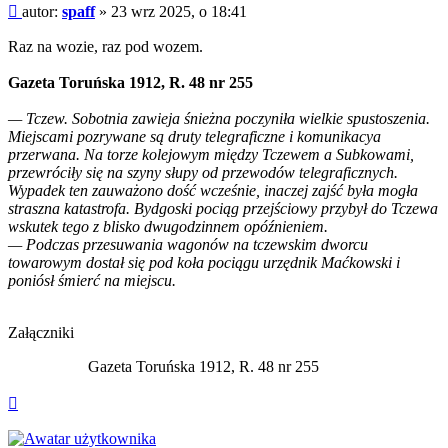
Post
autor:
spaff
»
23 wrz 2025, o 18:41
Raz na wozie, raz pod wozem.
Gazeta Toruńska 1912, R. 48 nr 255
— Tczew. Sobotnia zawieja śnieżna poczyniła wielkie spustoszenia.
Miejscami pozrywane są druty telegraficzne i komunikacya
przerwana. Na torze kolejowym między Tczewem a Subkowami,
przewróciły się na szyny słupy od przewodów telegraficznych.
Wypadek ten zauważono dość wcześnie, inaczej zajść była mogła
straszna katastrofa. Bydgoski pociąg przejściowy przybył do Tczewa
wskutek tego z blisko dwugodzinnem opóźnieniem.
— Podczas przesuwania wagonów na tczewskim dworcu
towarowym dostał się pod koła pociągu urzędnik Maćkowski i
poniósł śmierć na miejscu.
Załączniki
Gazeta Toruńska 1912, R. 48 nr 255
Na
górę