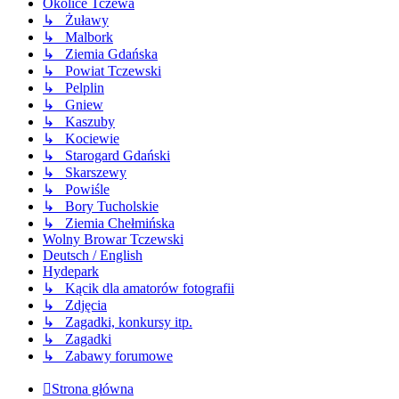
Okolice Tczewa
↳ Żuławy
↳ Malbork
↳ Ziemia Gdańska
↳ Powiat Tczewski
↳ Pelplin
↳ Gniew
↳ Kaszuby
↳ Kociewie
↳ Starogard Gdański
↳ Skarszewy
↳ Powiśle
↳ Bory Tucholskie
↳ Ziemia Chełmińska
Wolny Browar Tczewski
Deutsch / English
Hydepark
↳ Kącik dla amatorów fotografii
↳ Zdjęcia
↳ Zagadki, konkursy itp.
↳ Zagadki
↳ Zabawy forumowe
Strona główna