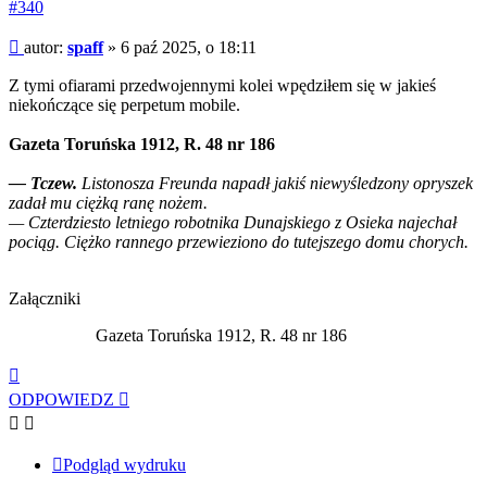
#340
Post
autor:
spaff
»
6 paź 2025, o 18:11
Z tymi ofiarami przedwojennymi kolei wpędziłem się w jakieś
niekończące się perpetum mobile.
Gazeta Toruńska 1912, R. 48 nr 186
— Tczew.
Listonosza Freunda napadł jakiś niewyśledzony opryszek
zadał mu ciężką ranę nożem.
— Czterdziesto letniego robotnika Dunajskiego z Osieka najechał
pociąg. Ciężko rannego przewieziono do tutejszego domu chorych.
Załączniki
Gazeta Toruńska 1912, R. 48 nr 186
Na
górę
ODPOWIEDZ
Podgląd wydruku