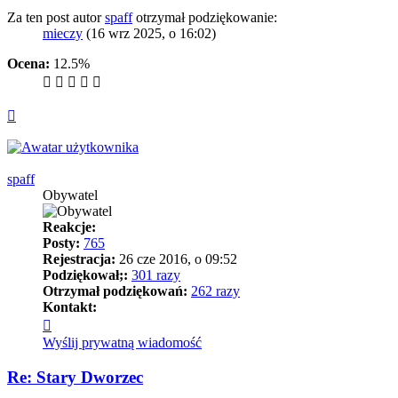
Za ten post autor
spaff
otrzymał podziękowanie:
mieczy
(16 wrz 2025, o 16:02)
Ocena:
12.5%
Na
górę
spaff
Obywatel
Reakcje:
Posty:
765
Rejestracja:
26 cze 2016, o 09:52
Podziękował;:
301 razy
Otrzymał podziękowań:
262 razy
Kontakt:
Skontaktuj
się
Wyślij prywatną wiadomość
z
spaff
Re: Stary Dworzec