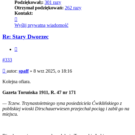
Podziękował;:
301 razy
Otrzymał podziękowań:
262 razy
Kontakt:
Skontaktuj
się
Wyślij prywatną wiadomość
z
spaff
Re: Stary Dworzec
Cytuj
#333
Post
autor:
spaff
»
8 wrz 2025, o 18:16
Kolejna ofiara.
Gazeta Toruńska 1911, R. 47 nr 171
— Tczew. Trzynastoletniego syna posiedziciela Ćwiklińskiego z
pobliskiej wioski Dirschauerwiesen przejechał pociąg i zabił go na
miejscu.