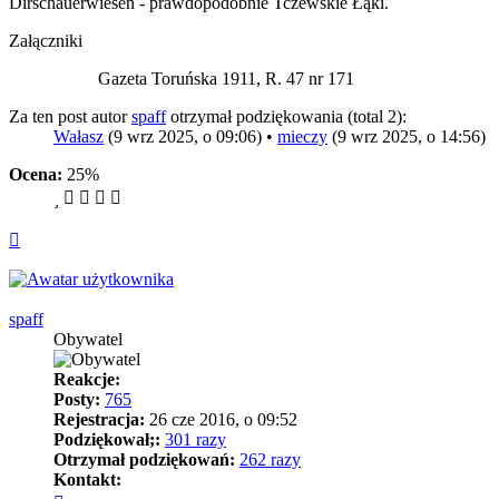
Dirschauerwiesen - prawdopodobnie Tczewskie Łąki.
Załączniki
Gazeta Toruńska 1911, R. 47 nr 171
Za ten post autor
spaff
otrzymał podziękowania (total 2):
Wałasz
(9 wrz 2025, o 09:06) •
mieczy
(9 wrz 2025, o 14:56)
Ocena:
25%
Na
górę
spaff
Obywatel
Reakcje:
Posty:
765
Rejestracja:
26 cze 2016, o 09:52
Podziękował;:
301 razy
Otrzymał podziękowań:
262 razy
Kontakt:
Skontaktuj