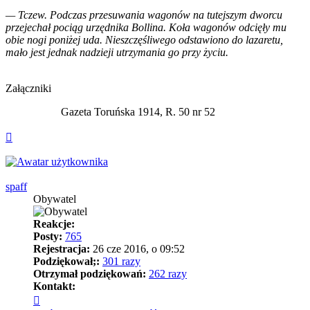
— Tczew. Podczas przesuwania wagonów na tutejszym dworcu
przejechał pociąg urzędnika Bollina. Koła wagonów odcięły mu
obie nogi poniżej uda. Nieszczęśliwego odstawiono do lazaretu,
mało jest jednak nadzieji utrzymania go przy życiu.
Załączniki
Gazeta Toruńska 1914, R. 50 nr 52
Na
górę
spaff
Obywatel
Reakcje:
Posty:
765
Rejestracja:
26 cze 2016, o 09:52
Podziękował;:
301 razy
Otrzymał podziękowań:
262 razy
Kontakt:
Skontaktuj