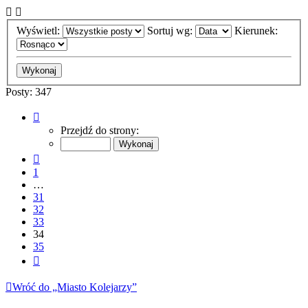
Wyświetl:
Sortuj wg:
Kierunek:
Posty: 347
Strona
34
Przejdź do strony:
z
35
Poprzednia
1
…
31
32
33
34
35
Następna
Wróć do „Miasto Kolejarzy”