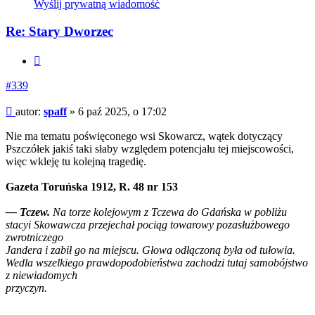
się
Wyślij prywatną wiadomość
z
spaff
Re: Stary Dworzec
Cytuj
#339
Post
autor:
spaff
»
6 paź 2025, o 17:02
Nie ma tematu poświęconego wsi Skowarcz, wątek dotyczący
Pszczółek jakiś taki słaby względem potencjału tej miejscowości,
więc wkleję tu kolejną tragedię.
Gazeta Toruńska 1912, R. 48 nr 153
— Tczew.
Na torze kolejowym z Tczewa do Gdańska w pobliżu
stacyi Skowawcza przejechał pociąg towarowy pozasłużbowego
zwrotniczego
Jandera i zabił go na miejscu. Głowa odłączoną była od tułowia.
Wedla wszelkiego prawdopodobieństwa zachodzi tutaj samobójstwo
z niewiadomych
przyczyn.