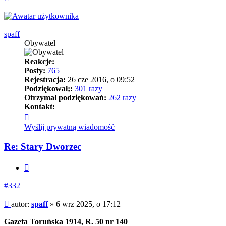
górę
spaff
Obywatel
Reakcje:
Posty:
765
Rejestracja:
26 cze 2016, o 09:52
Podziękował;:
301 razy
Otrzymał podziękowań:
262 razy
Kontakt:
Skontaktuj
się
Wyślij prywatną wiadomość
z
spaff
Re: Stary Dworzec
Cytuj
#332
Post
autor:
spaff
»
6 wrz 2025, o 17:12
Gazeta Toruńska 1914, R. 50 nr 140