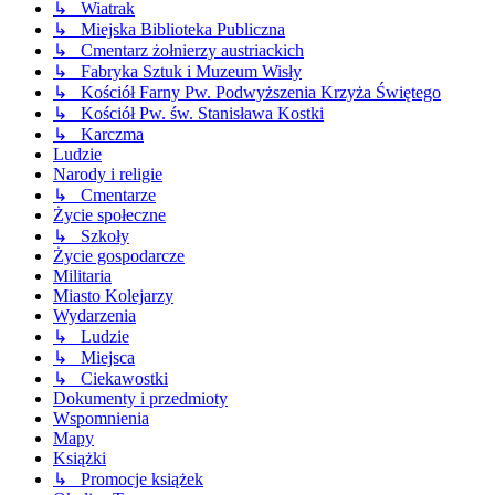
↳ Wiatrak
↳ Miejska Biblioteka Publiczna
↳ Cmentarz żołnierzy austriackich
↳ Fabryka Sztuk i Muzeum Wisły
↳ Kościół Farny Pw. Podwyższenia Krzyża Świętego
↳ Kościół Pw. św. Stanisława Kostki
↳ Karczma
Ludzie
Narody i religie
↳ Cmentarze
Życie społeczne
↳ Szkoły
Życie gospodarcze
Militaria
Miasto Kolejarzy
Wydarzenia
↳ Ludzie
↳ Miejsca
↳ Ciekawostki
Dokumenty i przedmioty
Wspomnienia
Mapy
Książki
↳ Promocje książek