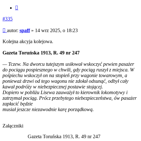
Cytuj
#335
Post
autor:
spaff
»
14 wrz 2025, o 18:23
Kolejna akcyja kolejowa.
Gazeta Toruńska 1913, R. 49 nr 247
— Tczew. Na dworcu tutejszym usiłował wskoczyć pewien pasażer
do pociągu pospiesznego w chwili, gdy pociąg ruszył z miejsca. W
pośpiechu wskoczył on na stopień przy wagonie towarowym, a
ponieważ drzwi od tego wagonu nie zdołał odsunąć, odbył cały
kawał podróży w niebezpiecznej postawie stojącej.
Dopiero w pobliżu Lisewa zauważył to kierownik lokomotywy i
zatrzymał pociąg. Prócz przebytego niebezpieczeństwa, ów pasażer
zapłacić będzie
musiał jeszcze niezawodnie karę porządkową.
Załączniki
Gazeta Toruńska 1913, R. 49 nr 247