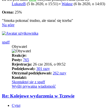
LukaszB
(5 lis 2020, o 15:51) •
Wałasz
(6 lis 2020, o 14:03)
Ocena:
25%
"Smoka pokonać trudno, ale starać się trzeba"
Na górę
spaff
Obywatel
Reakcje:
Posty:
765
Rejestracja:
26 cze 2016, o 09:52
Podziękował;:
301 razy
Otrzymał podziękowań:
262 razy
Kontakt:
Skontaktuj się z spaff
Wyślij prywatną wiadomość
Re: Kolejowe wydarzenia w Tczewie
Cytuj