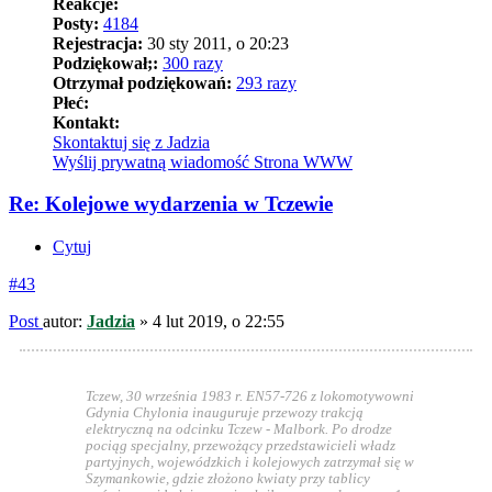
Reakcje:
Posty:
4184
Rejestracja:
30 sty 2011, o 20:23
Podziękował;:
300 razy
Otrzymał podziękowań:
293 razy
Płeć:
Kontakt:
Skontaktuj się z Jadzia
Wyślij prywatną wiadomość
Strona WWW
Re: Kolejowe wydarzenia w Tczewie
Cytuj
#43
Post
autor:
Jadzia
»
4 lut 2019, o 22:55
Tczew, 30 września 1983 r. EN57-726 z lokomotywowni
Gdynia Chylonia inauguruje przewozy trakcją
elektryczną na odcinku Tczew - Malbork. Po drodze
pociąg specjalny, przewożący przedstawicieli władz
partyjnych, wojewódzkich i kolejowych zatrzymał się w
Szymankowie, gdzie złożono kwiaty przy tablicy