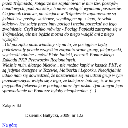
przez Trójmiasto, kolejarze nie zaplanowali w nim tzw. postojów
handlowych, podczas których może nastąpić wymiana pasażerów.
Co jednak ciekawe, na stacjach w Trójmieście zaplanowane są
jedńak tzw. postoje służbowe, wynikające np. z tego, że szlak
kolejowy jest zajęty przez inny pociąg i trzeba poczekać na jego
zwolnienie. Czyli krótko mówiąc - Pociąg Papieski zatrzyma się w
Trójmieście, ale nie będzie można do niego wsiąść ani z niego
wysiąść!
- Od początku nastawialiśmy się na to, że pociągiem będą
podróżowały przede wszystkim zorganizowane grupy, pielgrzymki,
wycieczki szkolne - mówi Piotr Janicki, rzecznik Pomorskiego
Zakładu PKP Przewozów Regionalnych.
Właśnie m.in. dlatego biletów... nie można kupić w kasach PKP, a
są jedynie dostępne w Tczewie, Malborku i Lęborku. Nieoficjalnie
udało nam się dowiedzieć, że nastawienie się na udział grup w tym
przedsięwzięciu wzięło się z tego, że kolejarze bali się, iż w innym
przypadku frekwencja w pociągu może być niska. Tym samym jego
sprowadzenie na Pomorze byłoby nieopłacalne. (...)
Załączniki
Dziennik Bałtycki, 2009, nr 122
Na górę