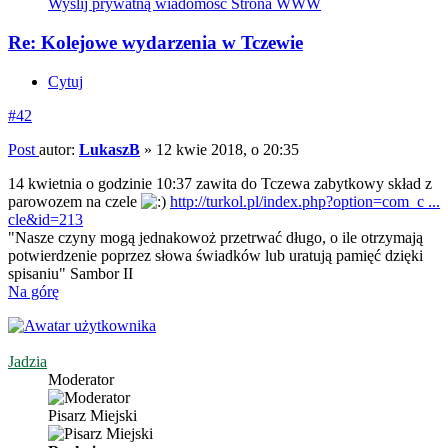
Wyślij prywatną wiadomość
Strona WWW
Re: Kolejowe wydarzenia w Tczewie
Cytuj
#42
Post
autor:
LukaszB
»
12 kwie 2018, o 20:35
14 kwietnia o godzinie 10:37 zawita do Tczewa zabytkowy skład z
parowozem na czele
http://turkol.pl/index.php?option=com_c ...
cle&id=213
"Nasze czyny mogą jednakowoż przetrwać długo, o ile otrzymają
potwierdzenie poprzez słowa świadków lub uratują pamięć dzięki
spisaniu" Sambor II
Na górę
Jadzia
Moderator
Pisarz Miejski