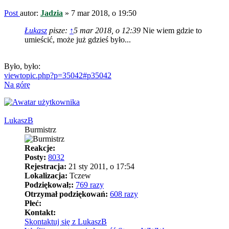
Post
autor:
Jadzia
»
7 mar 2018, o 19:50
Łukasz
pisze:
↑
5 mar 2018, o 12:39
Nie wiem gdzie to
umieścić, może już gdzieś było...
Było, było:
viewtopic.php?p=35042#p35042
Na górę
LukaszB
Burmistrz
Reakcje:
Posty:
8032
Rejestracja:
21 sty 2011, o 17:54
Lokalizacja:
Tczew
Podziękował;:
769 razy
Otrzymał podziękowań:
608 razy
Płeć:
Kontakt:
Skontaktuj się z LukaszB