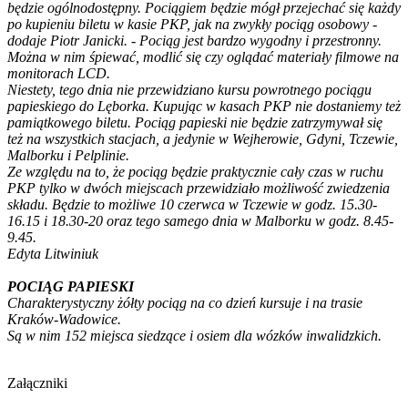
będzie ogólnodostępny. Pociągiem będzie mógł przejechać się każdy
po kupieniu biletu w kasie PKP, jak na zwykły pociąg osobowy -
dodaje Piotr Janicki. - Pociąg jest bardzo wygodny i przestronny.
Można w nim śpiewać, modlić się czy oglądać materiały filmowe na
monitorach LCD.
Niestety, tego dnia nie przewidziano kursu powrotnego pociągu
papieskiego do Lęborka. Kupując w kasach PKP nie dostaniemy też
pamiątkowego biletu. Pociąg papieski nie będzie zatrzymywał się
też na wszystkich stacjach, a jedynie w Wejherowie, Gdyni, Tczewie,
Malborku i Pelplinie.
Ze względu na to, że pociąg będzie praktycznie cały czas w ruchu
PKP tylko w dwóch miejscach przewidziało możliwość zwiedzenia
składu. Będzie to możliwe 10 czerwca w Tczewie w godz. 15.30-
16.15 i 18.30-20 oraz tego samego dnia w Malborku w godz. 8.45-
9.45.
Edyta Litwiniuk
POCIĄG PAPIESKI
Charakterystyczny żółty pociąg na co dzień kursuje i na trasie
Kraków-Wadowice.
Są w nim 152 miejsca siedzące i osiem dla wózków inwalidzkich.
Załączniki