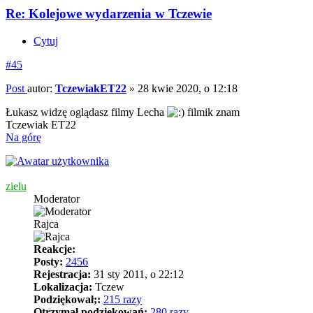
Re: Kolejowe wydarzenia w Tczewie
Cytuj
#45
Post
autor:
TczewiakET22
»
28 kwie 2020, o 12:18
Łukasz widzę oglądasz filmy Lecha
filmik znam
Tczewiak ET22
Na górę
zielu
Moderator
Rajca
Reakcje:
Posty:
2456
Rejestracja:
31 sty 2011, o 22:12
Lokalizacja:
Tczew
Podziękował;:
215 razy
Otrzymał podziękowań:
280 razy