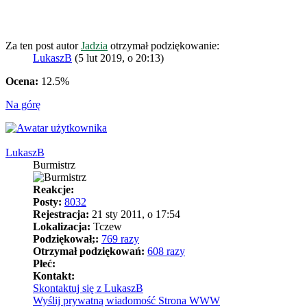
Za ten post autor
Jadzia
otrzymał podziękowanie:
LukaszB
(5 lut 2019, o 20:13)
Ocena:
12.5%
Na górę
LukaszB
Burmistrz
Reakcje:
Posty:
8032
Rejestracja:
21 sty 2011, o 17:54
Lokalizacja:
Tczew
Podziękował;:
769 razy
Otrzymał podziękowań:
608 razy
Płeć:
Kontakt:
Skontaktuj się z LukaszB
Wyślij prywatną wiadomość
Strona WWW