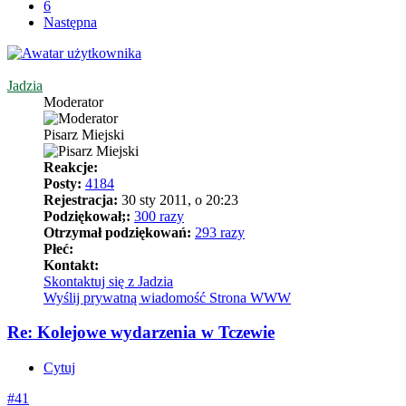
6
Następna
Jadzia
Moderator
Pisarz Miejski
Reakcje:
Posty:
4184
Rejestracja:
30 sty 2011, o 20:23
Podziękował;:
300 razy
Otrzymał podziękowań:
293 razy
Płeć:
Kontakt:
Skontaktuj się z Jadzia
Wyślij prywatną wiadomość
Strona WWW
Re: Kolejowe wydarzenia w Tczewie
Cytuj
#41