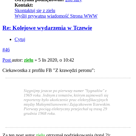
Kontakt:
Skontaktuj się z zielu
Wyślij prywatną wiadomość
Strona WWW
Re: Kolejowe wydarzenia w Tczewie
Cytuj
#46
Post
autor:
zielu
»
5 lis 2020, o 10:42
Ciekawostka z profilu FB "Z krawędzi peronu":
Sięgnijmy jeszcze po pierwszy numer "Sygnałów" z
1969 roku. Jednym z tematów, którym zajmowali się
reporterzy było ukończenie prac elektryfikacyjnych
między Maksymilianowem i Zajączkowem Tczewskim.
Pierwszy pociąg elektryczny przejechał tą trasą 29
grudnia 1968 roku.
Za ten post autor
zielu
otrzymał podziękowania (total 2):