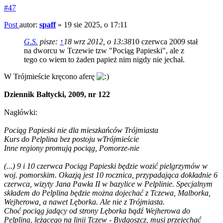
#47
Post
autor:
spaff
»
19 sie 2025, o 17:11
G.S.
pisze:
↑
18 wrz 2012, o 13:38
10 czerwca 2009 stał
na dworcu w Tczewie tzw "Pociąg Papieski", ale z
tego co wiem to żaden papież nim nigdy nie jechał.
W Trójmieście kręcono aferę
Dziennik Bałtycki, 2009, nr 122
Nagłówki:
Pociąg Papieski nie dla mieszkańców Trójmiasta
Kurs do Pelplina bez postoju wTrójmieście
Inne regiony promują pociąg, Pomorze-nie
(...) 9 i 10 czerwca Pociąg Papieski będzie wozić pielgrzymów w
woj. pomorskim. Okazją jest 10 rocznica, przypadająca dokładnie 6
czerwca, wizyty Jana Pawła II w bazylice w Pelplinie. Specjalnym
składem do Pelplina będzie można dojechać z Tczewa, Malborka,
Wejherowa, a nawet Lęborka. Ale nie z Trójmiasta.
Choć pociąg jadący od strony Lęborka bądź Wejherowa do
Pelplina, leżącego na linii Tczew - Bydgoszcz, musi przejechać