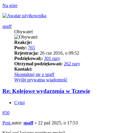
Na górę
spaff
Obywatel
Reakcje:
Posty:
765
Rejestracja:
26 cze 2016, o 09:52
Podziękował;:
301 razy
Otrzymał podziękowań:
262 razy
Kontakt:
Skontaktuj się z spaff
Wyślij prywatną wiadomość
Re: Kolejowe wydarzenia w Tczewie
Cytuj
#50
Post
autor:
spaff
»
22 paź 2025, o 17:53
Ktoś coś kojarzy poniższe może?