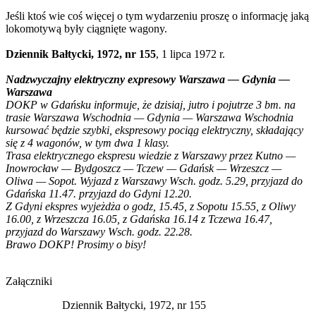
Jeśli ktoś wie coś więcej o tym wydarzeniu proszę o informację jaką
lokomotywą były ciągnięte wagony.
Dziennik Bałtycki, 1972, nr 155
, 1 lipca 1972 r.
Nadzwyczajny elektryczny expresowy Warszawa — Gdynia —
Warszawa
DOKP w Gdańsku informuje, że dzisiaj, jutro i pojutrze 3 bm. na
trasie Warszawa Wschodnia — Gdynia — Warszawa Wschodnia
kursować będzie szybki, ekspresowy pociąg elektryczny, składający
się z 4 wagonów, w tym dwa 1 klasy.
Trasa elektrycznego ekspresu wiedzie z Warszawy przez Kutno —
Inowrocław — Bydgoszcz — Tczew — Gdańsk — Wrzeszcz —
Oliwa — Sopot. Wyjazd z Warszawy Wsch. godz. 5.29, przyjazd do
Gdańska 11.47. przyjazd do Gdyni 12.20.
Z Gdyni ekspres wyjeżdża o godz, 15.45, z Sopotu 15.55, z Oliwy
16.00, z Wrzeszcza 16.05, z Gdańska 16.14 z Tczewa 16.47,
przyjazd do Warszawy Wsch. godz. 22.28.
Brawo DOKP! Prosimy o bisy!
Załączniki
Dziennik Bałtycki, 1972, nr 155