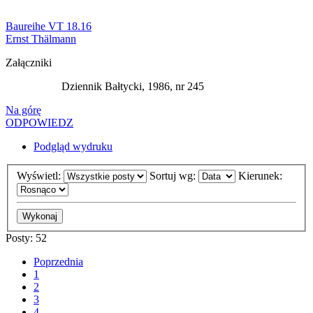
Baureihe VT 18.16
Ernst Thälmann
Załączniki
Dziennik Bałtycki, 1986, nr 245
Na górę
ODPOWIEDZ
Podgląd wydruku
Wyświetl:
Sortuj wg:
Kierunek:
Posty: 52
Poprzednia
1
2
3
4