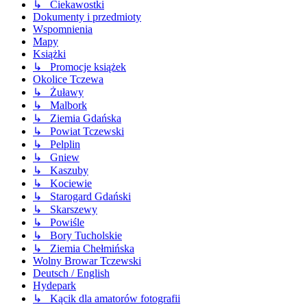
↳ Ciekawostki
Dokumenty i przedmioty
Wspomnienia
Mapy
Książki
↳ Promocje książek
Okolice Tczewa
↳ Żuławy
↳ Malbork
↳ Ziemia Gdańska
↳ Powiat Tczewski
↳ Pelplin
↳ Gniew
↳ Kaszuby
↳ Kociewie
↳ Starogard Gdański
↳ Skarszewy
↳ Powiśle
↳ Bory Tucholskie
↳ Ziemia Chełmińska
Wolny Browar Tczewski
Deutsch / English
Hydepark
↳ Kącik dla amatorów fotografii