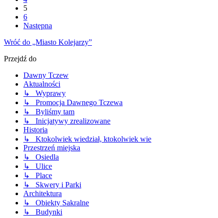
5
6
Następna
Wróć do „Miasto Kolejarzy”
Przejdź do
Dawny Tczew
Aktualności
↳ Wyprawy
↳ Promocja Dawnego Tczewa
↳ Byliśmy tam
↳ Inicjatywy zrealizowane
Historia
↳ Ktokolwiek wiedział, ktokolwiek wie
Przestrzeń miejska
↳ Osiedla
↳ Ulice
↳ Place
↳ Skwery i Parki
Architektura
↳ Obiekty Sakralne
↳ Budynki