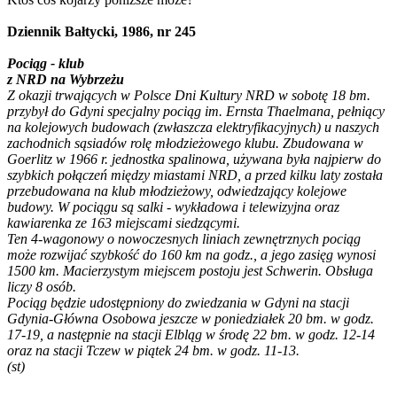
Dziennik Bałtycki, 1986, nr 245
Pociąg - klub
z NRD na Wybrzeżu
Z okazji trwających w Polsce Dni Kultury NRD w sobotę 18 bm.
przybył do Gdyni specjalny pociąg im. Ernsta Thaelmana, pełniący
na kolejowych budowach (zwłaszcza elektryfikacyjnych) u naszych
zachodnich sąsiadów rolę młodzieżowego klubu. Zbudowana w
Goerlitz w 1966 r. jednostka spalinowa, używana była najpierw do
szybkich połączeń między miastami NRD, a przed kilku laty została
przebudowana na klub młodzieżowy, odwiedzający kolejowe
budowy. W pociągu są salki - wykładowa i telewizyjna oraz
kawiarenka ze 163 miejscami siedzącymi.
Ten 4-wagonowy o nowoczesnych liniach zewnętrznych pociąg
może rozwijać szybkość do 160 km na godz., a jego zasięg wynosi
1500 km. Macierzystym miejscem postoju jest Schwerin. Obsługa
liczy 8 osób.
Pociąg będzie udostępniony do zwiedzania w Gdyni na stacji
Gdynia-Główna Osobowa jeszcze w poniedziałek 20 bm. w godz.
17-19, a następnie na stacji Elbląg w środę 22 bm. w godz. 12-14
oraz na stacji Tczew w piątek 24 bm. w godz. 11-13.
(st)