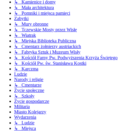
↳ Kamienice i domy
↳ Mała architektura
↳ Pomniki i miejsca pamięci
Zabytki
↳ Mury obronne
↳ Tczewskie Mosty przez Wisłę
↳ Wiatrak
↳ Miejska Biblioteka Publiczna
↳ Cmentarz żołnierzy austriackich
↳ Fabryka Sztuk i Muzeum Wisły
↳ Kościół Farny Pw. Podwyższenia Krzyża Świętego
↳ Kościół Pw. św. Stanisława Kostki
↳ Karczma
Ludzie
Narody i religie
↳ Cmentarze
Życie społeczne
↳ Szkoły
Życie gospodarcze
Militaria
Miasto Kolejarzy
Wydarzenia
↳ Ludzie
↳ Miejsca