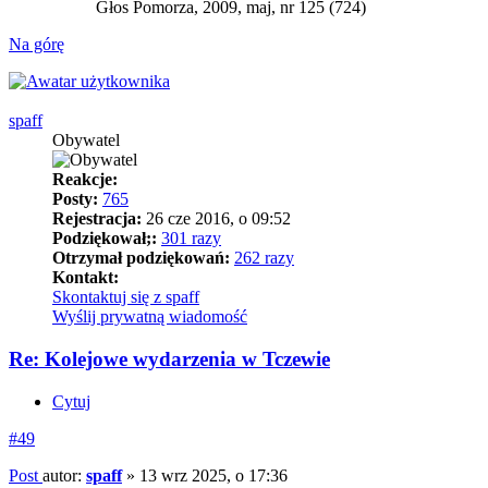
Głos Pomorza, 2009, maj, nr 125 (724)
Na górę
spaff
Obywatel
Reakcje:
Posty:
765
Rejestracja:
26 cze 2016, o 09:52
Podziękował;:
301 razy
Otrzymał podziękowań:
262 razy
Kontakt:
Skontaktuj się z spaff
Wyślij prywatną wiadomość
Re: Kolejowe wydarzenia w Tczewie
Cytuj
#49
Post
autor:
spaff
»
13 wrz 2025, o 17:36