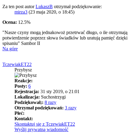
Za ten post autor
LukaszB
otrzymał podziękowanie:
mirza3
(23 maja 2020, o 18:45)
Ocena:
12.5%
"Nasze czyny mogą jednakowoż przetrwać długo, o ile otrzymają
potwierdzenie poprzez słowa świadków lub uratują pamięć dzięki
spisaniu" Sambor II
Na górę
TczewiakET22
Przybysz
Reakcje:
Posty:
6
Rejestracja:
31 sty 2019, o 21:01
Lokalizacja:
Suchostrzygi
Podziękował;:
8 razy
Otrzymał podziękowań:
3 razy
Płeć:
Kontakt:
Skontaktuj się z TczewiakET22
Wyślij prywatną wiadomość