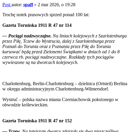
Post
autor:
spaff
»
2 mar 2026, o 19:28
Trochę notek prasowych sprzed ponad 100 lat:
Gazeta Toruńska 1911 R 47 nr 114
— Pociągi nadzwyczajne.
Na liniach kolejowych z Szarlotenburga
przez Piłę, Tczew do Wystrucia, dalej z Szarlotenburga przez
Poznań do Torunia oraz z Poznania przez Piłę do Torunia
kursować będą przed Zielonemi Świątkami w dniach od 1 do 8
czerwca rb. pociągi nadzwyczajne. Rozkłady tych pociągów
wywieszone są na dworcach kolejowych.
Charlottenburg, Berlin-Charlottenburg – dzielnica (Ortsteil) Berlina
w okręgu administracyjnym Charlottenburg-Wilmersdorf.
Wystruć – polska nazwa miasta Czerniachowsk położonego w
obwodzie królewieckim.
Gazeta Toruńska 1911 R 47 nr 152
— Tczew.
Na tutejszym dworcu zdarzyły się dwa nieszczęśliwe