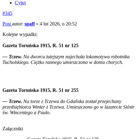
Cytuj
#345
Post
autor:
spaff
»
4 lut 2026, o 20:52
Kolejne wypadki:
Gazeta Toruńska 1915, R. 51 nr 125
— Tczew.
Na dworcu tutejszym najechała lokomotywa robotnika
Tucholskiego. Ciężko rannego umieszczono w domu chorych.
Gazeta Toruńska 1915, R. 51 nr 255
— Tczew.
Na torze z Tczewa do Gdańska został przejechany
przedsiębiorca Winter z Tczewa. Umieszczono go w lazarecie Sióstr
św. Wincentego a Paulo.
Załączniki