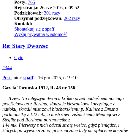
Posty:
765
Rejestracja:
26 cze 2016, o 09:52
Podziękował;:
301 razy
Otrzymał podziękowań:
262 razy
Kontakt:
Skontaktuj się z spaff
Wyślij prywatną wiadomość
Re: Stary Dworzec
Cytuj
#344
Post
autor:
spaff
»
16 gru 2025, o 19:10
Gazeta Toruńska 1912, R. 48 nr 156
— Tczew. Na tutejszym dworcu krótko przed nadejściem pociąga
przejściowego z Berlina, złodzieje kieszonkowi korzystając z
natłoku, skradli mistrzowi blacharskiemu p. Kalince z Drezna
portmonetkę z 122 mk., a mistrzowi rzeźnickiemu Mennigowi z
Steglltz pod Berlinem portmonetkę z
144 mk. Pierwszy z nich odczuł stratę wielce, gdyż pieniądze, i
których go wywłaszczono, przeznaczone były na opłacenie kosztów