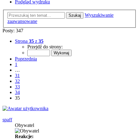
Podgląd wydruku
Wyszukiwanie
Szukaj
zaawansowane
Posty: 347
Strona
35
z
35
Przejdź do strony:
Poprzednia
1
…
31
32
33
34
35
spaff
Obywatel
Reakcje: