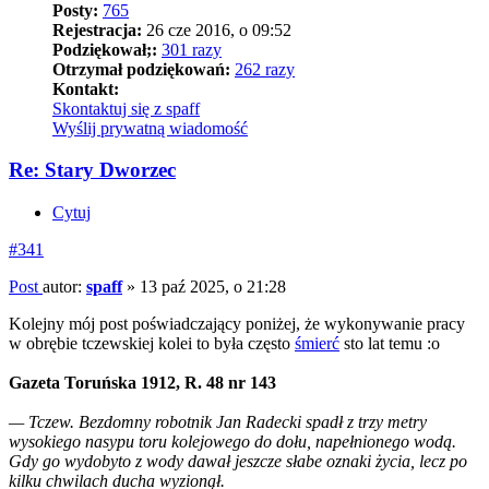
Posty:
765
Rejestracja:
26 cze 2016, o 09:52
Podziękował;:
301 razy
Otrzymał podziękowań:
262 razy
Kontakt:
Skontaktuj się z spaff
Wyślij prywatną wiadomość
Re: Stary Dworzec
Cytuj
#341
Post
autor:
spaff
»
13 paź 2025, o 21:28
Kolejny mój post poświadczający poniżej, że wykonywanie pracy
w obrębie tczewskiej kolei to była często
śmierć
sto lat temu :o
Gazeta Toruńska 1912, R. 48 nr 143
— Tczew. Bezdomny robotnik Jan Radecki spadł z trzy metry
wysokiego nasypu toru kolejowego do dołu, napełnionego wodą.
Gdy go wydobyto z wody dawał jeszcze słabe oznaki życia, lecz po
kilku chwilach ducha wyzionął.