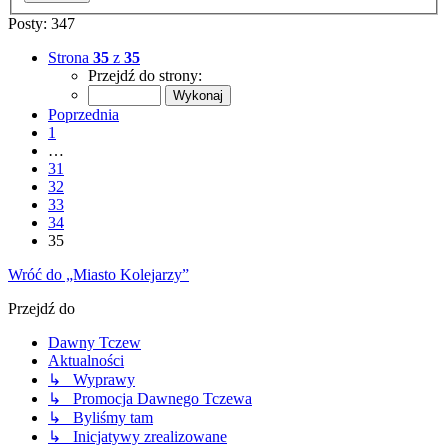
Posty: 347
Strona
35
z
35
Przejdź do strony:
Poprzednia
1
…
31
32
33
34
35
Wróć do „Miasto Kolejarzy”
Przejdź do
Dawny Tczew
Aktualności
↳ Wyprawy
↳ Promocja Dawnego Tczewa
↳ Byliśmy tam
↳ Inicjatywy zrealizowane