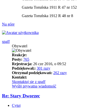
Gazeta Toruńska 1911 R 47 nr 152
Gazeta Toruńska 1912 R 48 nr 8
Na górę
spaff
Obywatel
Reakcje:
Posty:
765
Rejestracja:
26 cze 2016, o 09:52
Podziękował;:
301 razy
Otrzymał podziękowań:
262 razy
Kontakt:
Skontaktuj się z spaff
Wyślij prywatną wiadomość
Re: Stary Dworzec
Cytuj