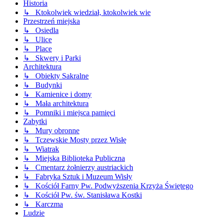
Historia
↳ Ktokolwiek wiedział, ktokolwiek wie
Przestrzeń miejska
↳ Osiedla
↳ Ulice
↳ Place
↳ Skwery i Parki
Architektura
↳ Obiekty Sakralne
↳ Budynki
↳ Kamienice i domy
↳ Mała architektura
↳ Pomniki i miejsca pamięci
Zabytki
↳ Mury obronne
↳ Tczewskie Mosty przez Wisłę
↳ Wiatrak
↳ Miejska Biblioteka Publiczna
↳ Cmentarz żołnierzy austriackich
↳ Fabryka Sztuk i Muzeum Wisły
↳ Kościół Farny Pw. Podwyższenia Krzyża Świętego
↳ Kościół Pw. św. Stanisława Kostki
↳ Karczma
Ludzie