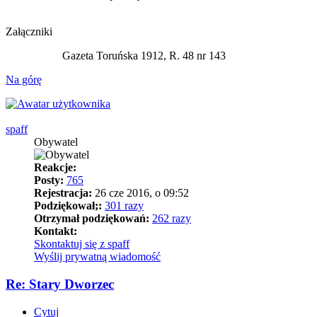
Załączniki
Gazeta Toruńska 1912, R. 48 nr 143
Na górę
spaff
Obywatel
Reakcje:
Posty:
765
Rejestracja:
26 cze 2016, o 09:52
Podziękował;:
301 razy
Otrzymał podziękowań:
262 razy
Kontakt:
Skontaktuj się z spaff
Wyślij prywatną wiadomość
Re: Stary Dworzec
Cytuj