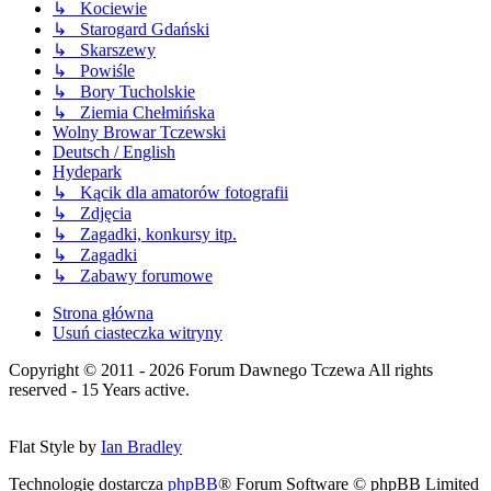
↳ Kociewie
↳ Starogard Gdański
↳ Skarszewy
↳ Powiśle
↳ Bory Tucholskie
↳ Ziemia Chełmińska
Wolny Browar Tczewski
Deutsch / English
Hydepark
↳ Kącik dla amatorów fotografii
↳ Zdjęcia
↳ Zagadki, konkursy itp.
↳ Zagadki
↳ Zabawy forumowe
Strona główna
Usuń ciasteczka witryny
Copyright © 2011 - 2026 Forum Dawnego Tczewa All rights
reserved - 15 Years active.
Flat Style by
Ian Bradley
Technologię dostarcza
phpBB
® Forum Software © phpBB Limited