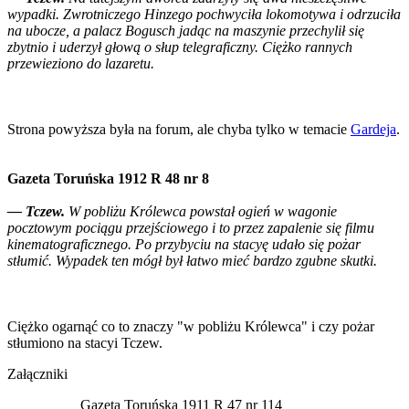
wypadki. Zwrotniczego Hinzego pochwyciła lokomotywa i odrzuciła
na ubocze, a palacz Bogusch jadąc na maszynie przechylił się
zbytnio i uderzył głową o słup telegraficzny. Ciężko rannych
przewieziono do lazaretu.
Strona powyższa była na forum, ale chyba tylko w temacie
Gardeja
.
Gazeta Toruńska 1912 R 48 nr 8
— Tczew.
W pobliżu Królewca powstał ogień w wagonie
pocztowym pociągu przejściowego i to przez zapalenie się filmu
kinematograficznego. Po przybyciu na stacyę udało się pożar
stłumić. Wypadek ten mógł był łatwo mieć bardzo zgubne skutki.
Ciężko ogarnąć co to znaczy "w pobliżu Królewca" i czy pożar
stłumiono na stacyi Tczew.
Załączniki
Gazeta Toruńska 1911 R 47 nr 114