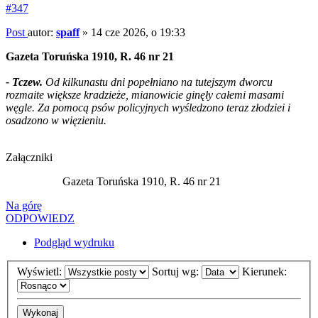
#347
Post
autor:
spaff
»
14 cze 2026, o 19:33
Gazeta Toruńska 1910, R. 46 nr 21
- Tczew.
Od kilkunastu dni popełniano na tutejszym dworcu
rozmaite większe kradzieże, mianowicie ginęły całemi masami
węgle. Za pomocą psów policyjnych wyśledzono teraz złodziei i
osadzono w więzieniu.
Załączniki
Gazeta Toruńska 1910, R. 46 nr 21
Na górę
ODPOWIEDZ
Podgląd wydruku
Wyświetl:
Sortuj wg:
Kierunek: