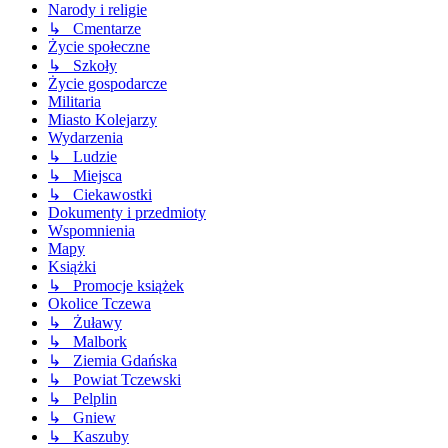
Narody i religie
↳ Cmentarze
Życie społeczne
↳ Szkoły
Życie gospodarcze
Militaria
Miasto Kolejarzy
Wydarzenia
↳ Ludzie
↳ Miejsca
↳ Ciekawostki
Dokumenty i przedmioty
Wspomnienia
Mapy
Książki
↳ Promocje książek
Okolice Tczewa
↳ Żuławy
↳ Malbork
↳ Ziemia Gdańska
↳ Powiat Tczewski
↳ Pelplin
↳ Gniew
↳ Kaszuby