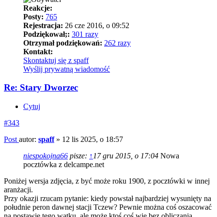
Reakcje:
Posty:
765
Rejestracja:
26 cze 2016, o 09:52
Podziękował;:
301 razy
Otrzymał podziękowań:
262 razy
Kontakt:
Skontaktuj się z spaff
Wyślij prywatną wiadomość
Re: Stary Dworzec
Cytuj
#343
Post
autor:
spaff
»
12 lis 2025, o 18:57
niespokojna66
pisze:
↑
17 gru 2015, o 17:04
Nowa
pocztówka z delcampe.net
Poniżej wersja zdjęcia, z być może roku 1900, z pocztówki w innej
aranżacji.
Przy okazji rzucam pytanie: kiedy powstał najbardziej wysunięty na
południe peron dawnej stacji Tczew? Pewnie można coś oszacować
na postawie tego wątku, ale może ktoś coś wie bez obliczania.