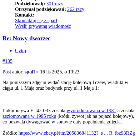
Podziękował;:
301 razy
Otrzymał podziękowań:
262 razy
Kontakt:
Skontaktuj się z spaff
Wyślij prywatną wiadomość
Re: Nowy dworzec
Cytuj
#135
Post
autor:
spaff
»
16 lis 2025, o 19:23
Na poniższym zdjęciu widać stację kolejową Tczew, wiadukt w
ciągu ul. 1 Maja oraz budynek przy ul. 1 Maja 1:
Lokomotywa ET42-033 została
wyprodukowana w 1981
a została
zezłomowana w 1995 roku
(krótki żywot jak na pojazd kolejowy),
co pozwala dywagować w sprawie daty popełnienia zdjęcia.
Źródło:
https://www.ebay.pl/itm/205836841132?_s ... R_ibz93RZg