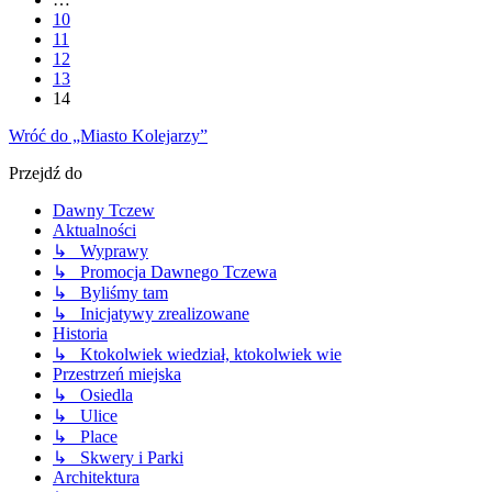
10
11
12
13
14
Wróć do „Miasto Kolejarzy”
Przejdź do
Dawny Tczew
Aktualności
↳ Wyprawy
↳ Promocja Dawnego Tczewa
↳ Byliśmy tam
↳ Inicjatywy zrealizowane
Historia
↳ Ktokolwiek wiedział, ktokolwiek wie
Przestrzeń miejska
↳ Osiedla
↳ Ulice
↳ Place
↳ Skwery i Parki
Architektura