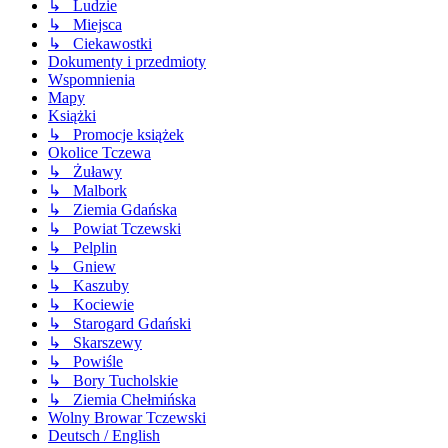
↳ Ludzie
↳ Miejsca
↳ Ciekawostki
Dokumenty i przedmioty
Wspomnienia
Mapy
Książki
↳ Promocje książek
Okolice Tczewa
↳ Żuławy
↳ Malbork
↳ Ziemia Gdańska
↳ Powiat Tczewski
↳ Pelplin
↳ Gniew
↳ Kaszuby
↳ Kociewie
↳ Starogard Gdański
↳ Skarszewy
↳ Powiśle
↳ Bory Tucholskie
↳ Ziemia Chełmińska
Wolny Browar Tczewski
Deutsch / English