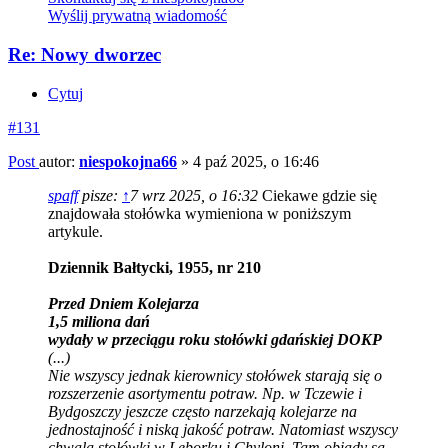
Wyślij prywatną wiadomość
Re: Nowy dworzec
Cytuj
#131
Post
autor:
niespokojna66
»
4 paź 2025, o 16:46
spaff
pisze:
↑
7 wrz 2025, o 16:32
Ciekawe gdzie się
znajdowała stołówka wymieniona w poniższym
artykule.
Dziennik Bałtycki, 1955, nr 210
Przed Dniem Kolejarza
1,5 miliona dań
wydały w przeciągu roku stołówki gdańskiej DOKP
(...)
Nie wszyscy jednak kierownicy stołówek starają się o
rozszerzenie asortymentu potraw. Np. w Tczewie i
Bydgoszczy jeszcze często narzekają kolejarze na
jednostajność i niską jakość potraw. Natomiast wszyscy
chwalą stołówki w Lęborku i Chyloni. Tam obiady są