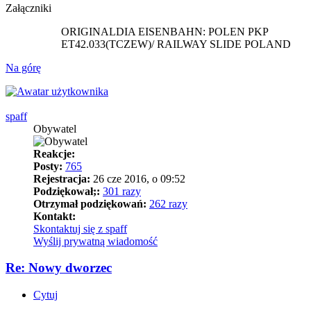
Załączniki
ORIGINALDIA EISENBAHN: POLEN PKP
ET42.033(TCZEW)/ RAILWAY SLIDE POLAND
Na górę
spaff
Obywatel
Reakcje:
Posty:
765
Rejestracja:
26 cze 2016, o 09:52
Podziękował;:
301 razy
Otrzymał podziękowań:
262 razy
Kontakt:
Skontaktuj się z spaff
Wyślij prywatną wiadomość
Re: Nowy dworzec
Cytuj