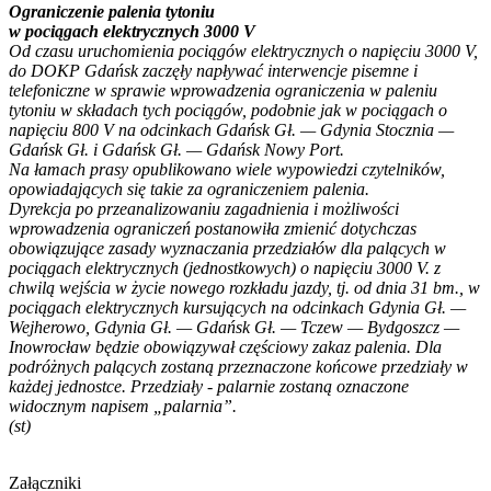
Ograniczenie palenia tytoniu
w pociągach elektrycznych 3000 V
Od czasu uruchomienia pociągów elektrycznych o napięciu 3000 V,
do DOKP Gdańsk zaczęły napływać interwencje pisemne i
telefoniczne w sprawie wprowadzenia ograniczenia w paleniu
tytoniu w składach tych pociągów, podobnie jak w pociągach o
napięciu 800 V na odcinkach Gdańsk Gł. — Gdynia Stocznia —
Gdańsk Gł. i Gdańsk Gł. — Gdańsk Nowy Port.
Na łamach prasy opublikowano wiele wypowiedzi czytelników,
opowiadających się takie za ograniczeniem palenia.
Dyrekcja po przeanalizowaniu zagadnienia i możliwości
wprowadzenia ograniczeń postanowiła zmienić dotychczas
obowiązujące zasady wyznaczania przedziałów dla palących w
pociągach elektrycznych (jednostkowych) o napięciu 3000 V. z
chwilą wejścia w życie nowego rozkładu jazdy, tj. od dnia 31 bm., w
pociągach elektrycznych kursujących na odcinkach Gdynia Gł. —
Wejherowo, Gdynia Gł. — Gdańsk Gł. — Tczew — Bydgoszcz —
Inowrocław będzie obowiązywał częściowy zakaz palenia. Dla
podróżnych palących zostaną przeznaczone końcowe przedziały w
każdej jednostce. Przedziały - palarnie zostaną oznaczone
widocznym napisem „palarnia”.
(st)
Załączniki