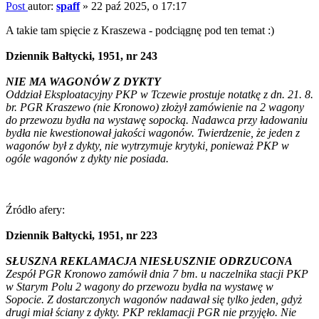
Post
autor:
spaff
»
22 paź 2025, o 17:17
A takie tam spięcie z Kraszewa - podciągnę pod ten temat :)
Dziennik Bałtycki, 1951, nr 243
NIE MA WAGONÓW Z DYKTY
Oddział Eksploatacyjny PKP w Tczewie prostuje notatkę z dn. 21. 8.
br. PGR Kraszewo (nie Kronowo) złożył zamówienie na 2 wagony
do przewozu bydła na wystawę sopocką. Nadawca przy ładowaniu
bydła nie kwestionował jakości wagonów. Twierdzenie, że jeden z
wagonów był z dykty, nie wytrzymuje krytyki, ponieważ PKP w
ogóle wagonów z dykty nie posiada.
Źródło afery:
Dziennik Bałtycki, 1951, nr 223
SŁUSZNA REKLAMACJA NIESŁUSZNIE ODRZUCONA
Zespół PGR Kronowo zamówił dnia 7 bm. u naczelnika stacji PKP
w Starym Polu 2 wagony do przewozu bydła na wystawę w
Sopocie. Z dostarczonych wagonów nadawał się tylko jeden, gdyż
drugi miał ściany z dykty. PKP reklamacji PGR nie przyjęło. Nie