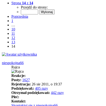
Strona
14
z
14
Przejdź do strony:
Poprzednia
1
…
10
11
12
13
14
niespokojna66
Rajca
Reakcje:
Posty:
1627
Rejestracja:
26 sie 2011, o 19:37
Podziękował;:
405 razy
Otrzymał podziękowań:
442 razy
Płeć:
Kontakt:
Skontaktuj się z niespokojna66