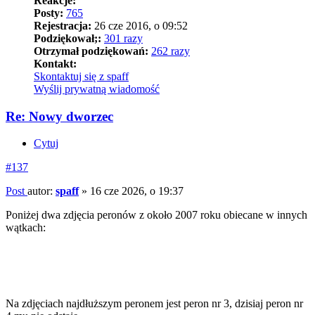
Reakcje:
Posty:
765
Rejestracja:
26 cze 2016, o 09:52
Podziękował;:
301 razy
Otrzymał podziękowań:
262 razy
Kontakt:
Skontaktuj się z spaff
Wyślij prywatną wiadomość
Re: Nowy dworzec
Cytuj
#137
Post
autor:
spaff
»
16 cze 2026, o 19:37
Poniżej dwa zdjęcia peronów z około 2007 roku obiecane w innych
wątkach:
Na zdjęciach najdłuższym peronem jest peron nr 3, dzisiaj peron nr