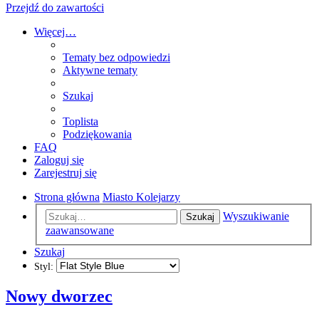
Przejdź do zawartości
Więcej…
Tematy bez odpowiedzi
Aktywne tematy
Szukaj
Toplista
Podziękowania
FAQ
Zaloguj się
Zarejestruj się
Strona główna
Miasto Kolejarzy
Wyszukiwanie
Szukaj
zaawansowane
Szukaj
Styl:
Nowy dworzec