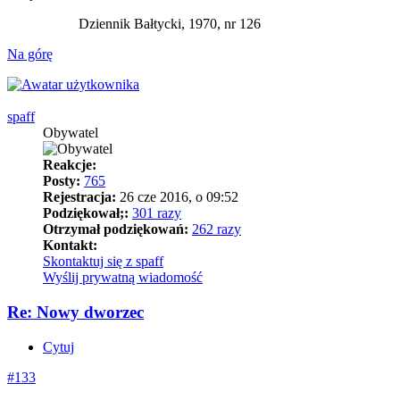
Dziennik Bałtycki, 1970, nr 126
Na górę
spaff
Obywatel
Reakcje:
Posty:
765
Rejestracja:
26 cze 2016, o 09:52
Podziękował;:
301 razy
Otrzymał podziękowań:
262 razy
Kontakt:
Skontaktuj się z spaff
Wyślij prywatną wiadomość
Re: Nowy dworzec
Cytuj
#133