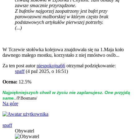
zawsze smacznie przyrządzone.
Z bufetów najgorzej zaopatrzony jest bufet przy
parowozowni malborskiej w którym często brak
podstawowych artykułów pierwszej potrzeby.
(...)
W Tczewie stołówka kolejowa znajdowała się na 1.Maja koło
dawnego małego mostku, korzystało z niej mnóstwo osób...
Za ten post autor
niespokojna66
otrzymał podziękowanie:
spaff
(4 paź 2025, o 16:51)
Ocena:
12.5%
Naj­piękniej­szych chwil w życiu nie zap­la­nujesz. One przyjdą
.
same.
/P.Bosmans/
Na górę
spaff
Obywatel