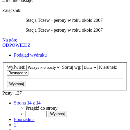
4 mu nie odstaje.
Załączniki
Stacja Tczew - perony w roku około 2007
Stacja Tczew - perony w roku około 2007
Na górę
ODPOWIEDZ
Podgląd wydruku
Wyświetl:
Sortuj wg:
Kierunek:
Posty: 137
Strona
14
z
14
Przejdź do strony:
Poprzednia
1
…