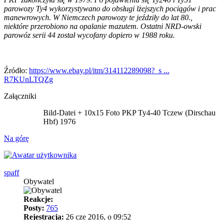
parowozy Ty4 wykorzystywano do obsługi lżejszych pociągów i prac
manewrowych. W Niemczech parowozy te jeździły do lat 80.,
niektóre przerobiono na opalanie mazutem. Ostatni NRD-owski
parowóz serii 44 został wycofany dopiero w 1988 roku.
Źródło:
https://www.ebay.pl/itm/314112289098?_s ...
R7KUnLTQZg
Załączniki
Bild-Datei + 10x15 Foto PKP Ty4-40 Tczew (Dirschau
Hbf) 1976
Na górę
spaff
Obywatel
Reakcje:
Posty:
765
Rejestracja:
26 cze 2016, o 09:52