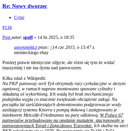
Re: Nowy dworzec
Cytuj
#134
Post
autor:
spaff
»
14 lis 2025, o 18:35
gawronektcz
pisze:
↑
14 cze 2015, o 13:47
z
niemieckiego ebay
Poniżej prawie identyczne zdjęcie, ale różni się tym że widać
maszynistę i nie ma dymu nad parowozem.
Kilka zdań z Wikipedii:
Na PKP parowozy serii Ty4 otrzymały rury cyrkulacyjne w skrzyni
ogniowej, w ramach napraw montowano spawane cylindry i
składaną oś wykorbioną. Ich wadą był brak mechanicznego
podajnika węgla co znacznie zwiększało obciążenie załogi. Na
początku lat sześćdziesiątych demontowano podgrzewacze wody
zasilającej systemu Knorra z pompą tłokową i zastępowano je
inżektorem Metcalfe-Friedmanna na parę odlotową.
W Polsce 67
parowozów przebudowano na opalanie mazutem, stacjonowały w
parowozowniach Toruń i Zajączkowo Tczewskie.
Ich służba na sieci
PKP zakończyła się w 1979. Po pojawieniu się Ty246 i Ty51