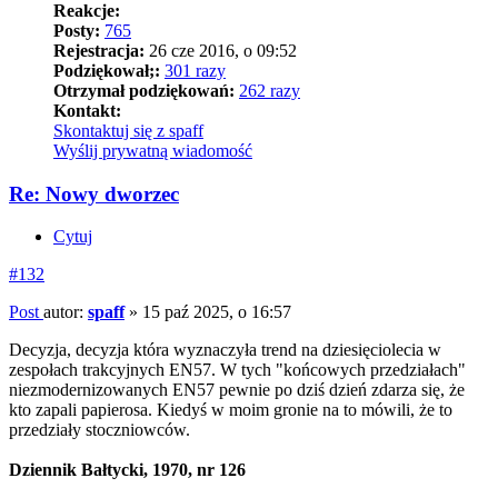
Reakcje:
Posty:
765
Rejestracja:
26 cze 2016, o 09:52
Podziękował;:
301 razy
Otrzymał podziękowań:
262 razy
Kontakt:
Skontaktuj się z spaff
Wyślij prywatną wiadomość
Re: Nowy dworzec
Cytuj
#132
Post
autor:
spaff
»
15 paź 2025, o 16:57
Decyzja, decyzja która wyznaczyła trend na dziesięciolecia w
zespołach trakcyjnych EN57. W tych "końcowych przedziałach"
niezmodernizowanych EN57 pewnie po dziś dzień zdarza się, że
kto zapali papierosa. Kiedyś w moim gronie na to mówili, że to
przedziały stoczniowców.
Dziennik Bałtycki, 1970, nr 126