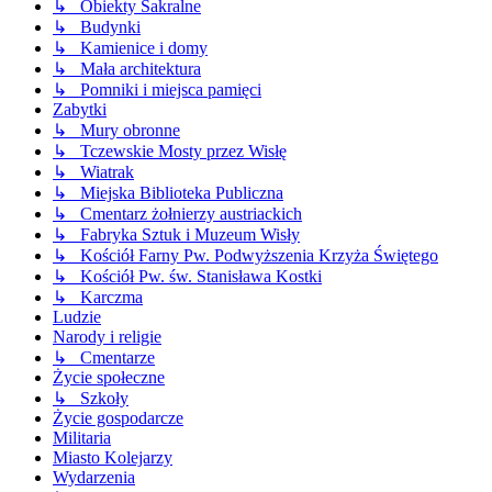
↳ Obiekty Sakralne
↳ Budynki
↳ Kamienice i domy
↳ Mała architektura
↳ Pomniki i miejsca pamięci
Zabytki
↳ Mury obronne
↳ Tczewskie Mosty przez Wisłę
↳ Wiatrak
↳ Miejska Biblioteka Publiczna
↳ Cmentarz żołnierzy austriackich
↳ Fabryka Sztuk i Muzeum Wisły
↳ Kościół Farny Pw. Podwyższenia Krzyża Świętego
↳ Kościół Pw. św. Stanisława Kostki
↳ Karczma
Ludzie
Narody i religie
↳ Cmentarze
Życie społeczne
↳ Szkoły
Życie gospodarcze
Militaria
Miasto Kolejarzy
Wydarzenia