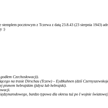
ze stemplem pocztowym z Tczewa z datą 23.8.43 (23 sierpnia 1943) a
y :)
— godłem Czechosłowacji).
jącego na trasie Dirschau (Tczew) – Eydtkuhnen (dziś Czernyszewskoje
pismem hebrajskim (jidysz lub hebrajski).
owacji.
iędzynarodowego, bardzo typowa dla okresu tuż po I wojnie światowej