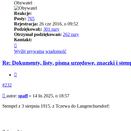
Obywatel
Reakcje:
Posty:
765
Rejestracja:
26 cze 2016, o 09:52
Podziękował;:
301 razy
Otrzymał podziękowań:
262 razy
Kontakt:
Skontaktuj
się
Wyślij prywatną wiadomość
z
spaff
Re: Dokumenty, listy, pisma urzędowe, znaczki i stem
Cytuj
#232
Post
autor:
spaff
»
14 lis 2025, o 18:57
Stempel z 3 sierpnia 1915, z Tczewa do Langenchursdorf: