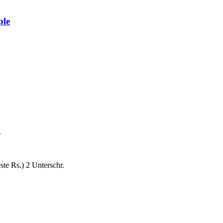
ple
g
ste Rs.) 2 Unterschr.