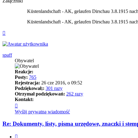
Załączniki
Küstenlandschaft - AK, gelaufen Dirschau 3.8.1915 nac
Küstenlandschaft - AK, gelaufen Dirschau 3.8.1915 nac
Na
górę
spaff
Obywatel
Reakcje:
Posty:
765
Rejestracja:
26 cze 2016, o 09:52
Podziękował;:
301 razy
Otrzymał podziękowań:
262 razy
Kontakt:
Skontaktuj
się
Wyślij prywatną wiadomość
z
spaff
Re: Dokumenty, listy, pisma urzędowe, znaczki i stem
Cytuj