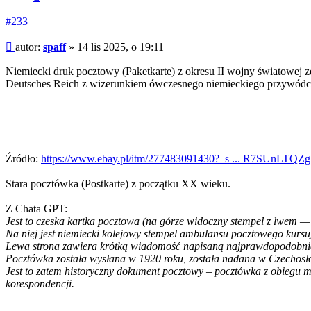
#233
Post
autor:
spaff
»
14 lis 2025, o 19:11
Niemiecki druk pocztowy (Paketkarte) z okresu II wojny światowej 
Deutsches Reich z wizerunkiem ówczesnego niemieckiego przywódc
Źródło:
https://www.ebay.pl/itm/277483091430?_s ... R7SUnLTQZg
Stara pocztówka (Postkarte) z początku XX wieku.
Z Chata GPT:
Jest to czeska kartka pocztowa (na górze widoczny stempel z lwem 
Na niej jest niemiecki kolejowy stempel ambulansu pocztowego kursu
Lewa strona zawiera krótką wiadomość napisaną najprawdopodobniej 
Pocztówka została wysłana w 1920 roku, została nadana w Czechosł
Jest to zatem historyczny dokument pocztowy – pocztówka z obiegu m
korespondencji.