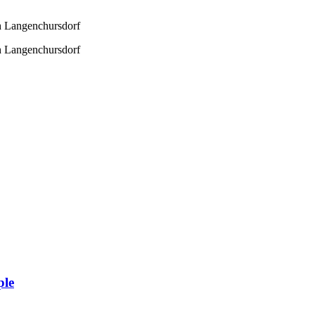
h Langenchursdorf
h Langenchursdorf
ple