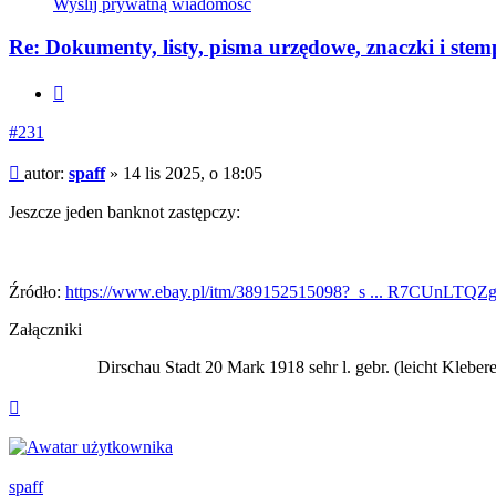
Wyślij prywatną wiadomość
z
spaff
Re: Dokumenty, listy, pisma urzędowe, znaczki i stem
Cytuj
#231
Post
autor:
spaff
»
14 lis 2025, o 18:05
Jeszcze jeden banknot zastępczy:
Źródło:
https://www.ebay.pl/itm/389152515098?_s ... R7CUnLTQZ
Załączniki
Dirschau Stadt 20 Mark 1918 sehr l. gebr. (leicht Klebere
Na
górę
spaff