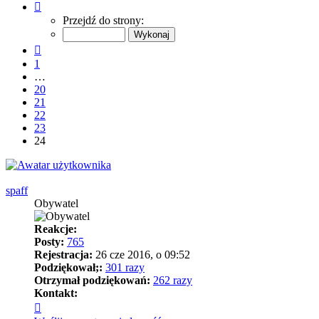
Strona
24
Przejdź do strony:
z
24
Poprzednia
1
…
20
21
22
23
24
spaff
Obywatel
Reakcje:
Posty:
765
Rejestracja:
26 cze 2016, o 09:52
Podziękował;:
301 razy
Otrzymał podziękowań:
262 razy
Kontakt:
Skontaktuj
się