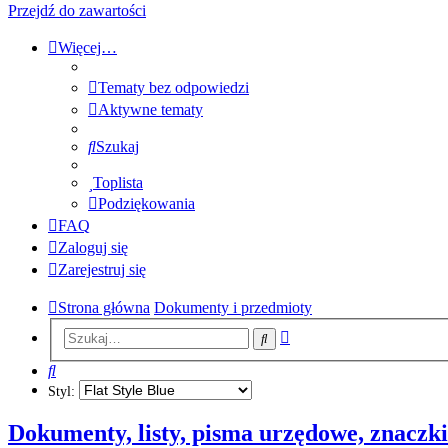
Przejdź do zawartości
Więcej…
Tematy bez odpowiedzi
Aktywne tematy
Szukaj
Toplista
Podziękowania
FAQ
Zaloguj się
Zarejestruj się
Strona główna
Dokumenty i przedmioty
Wyszukiwanie
Szukaj
zaawansowane
Szukaj
Styl:
Dokumenty, listy, pisma urzędowe, znaczki