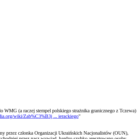
t do WMG (a raczej stempel polskiego strażnika granicznego z Tczewa)
edia.org/wiki/Zab%C3%B3j ... ierackiego
"
ony przez członka Organizacji Ukraińskich Nacjonalistów (OUN),
schodniej przez nasz wywiad, bardzo szybko aresztowano osoby