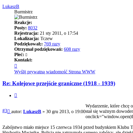
LukaszB
Burmistrz
Reakcje:
Posty:
8032
Rejestracja:
21 sty 2011, o 17:54
Lokalizacja:
Tczew
Podziękował;:
769 razy
Otrzymał podziękowań:
608 razy
Płeć:
Kontakt:
Skontaktuj
się
Wyślij prywatną wiadomość
Strona WWW
z
LukaszB
Re: Kolejowe przejście graniczne (1918 - 1939)
Cytuj
Wydarzenie, które chcę o
Post
#3
stał się ważnym dowode
autor:
LukaszB
»
30 gru 2013, o 19:00
onclick="window.open(this
Zabójstwo miało miejsce 15 czerwca 1934 przed budynkiem Klubu Tow
Hryhorija Maciejkę. Policja nie zatrzymała samego zabójcy, ale d