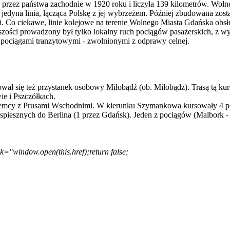
a przez państwa zachodnie w 1920 roku i liczyła 139 kilometrów. Wol
 jedyna linia, łącząca Polskę z jej wybrzeżem. Później zbudowana zos
 Co ciekawe, linie kolejowe na terenie Wolnego Miasta Gdańska obsł
kszości prowadzony był tylko lokalny ruch pociągów pasażerskich, z 
y pociągami tranzytowymi - zwolnionymi z odprawy celnej.
ował się też przystanek osobowy Miłobądź (ob. Miłobądz). Trasą tą ku
e i Pszczółkach.
emcy z Prusami Wschodnimi. W kierunku Szymankowa kursowały 4 poci
esznych do Berlina (1 przez Gdańsk). Jeden z pociągów (Malbork - 
ck="window.open(this.href);return false;