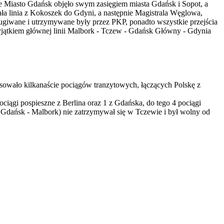
ne Miasto Gdańsk objęło swym zasięgiem miasta Gdańsk i Sopot, a
tała linia z Kokoszek do Gdyni, a następnie Magistrala Węglowa,
ugiwane i utrzymywane były przez PKP, ponadto wszystkie przejścia
wyjątkiem głównej linii Malbork - Tczew - Gdańsk Główny - Gdynia
rsowało kilkanaście pociągów tranzytowych, łączących Polskę z
ągi pospieszne z Berlina oraz 1 z Gdańska, do tego 4 pociągi
Gdańsk - Malbork) nie zatrzymywał się w Tczewie i był wolny od