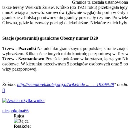
Granica ta została ustanowion
także tereny Wielkich Żuław. Krótko (do 1921 roku) przebiegała tędy
umożliwiająca przewóz surowców (głównie węgla) do portu w Gdyni.
graniczne z Polską po utworzeniu granicy pozostały czynne. Po wię
Główna, gdzie kursowały pociągi dalekobieżne. Niektóre z nich był
Stacje (posterunki) graniczne Obecny numer D29
Tczew
-
Pszczółki
Na odcinku granicznym, po polskiej stronie znajd
wybrzeżem. Kilkanaście innych miało kontrolę paszportową w Tczewi
Tczew
-
Szymankowo
Przejście położone w korytarzu, łączącym Ni
osobowe. W kierunku przeciwnym 5 pociągów osobowych oraz 5 pospi
wizy paszportowej.
Źródło:
http://semaforek.kolej.org.pl/wiki/inde ... _-_1939%29
" oncli
Na
górę
niespokojna66
Rajca
Reakcje: