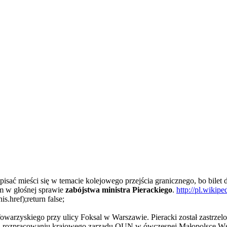
pisać mieści się w temacie kolejowego przejścia granicznego, bo bile
m w głośnej sprawie
zabójstwa ministra Pierackiego
.
http://pl.wikip
.href);return false;
arzyskiego przy ulicy Foksal w Warszawie. Pieracki został zastrzel
zięki rozpracowaniu krajowego zarządu OUN w ówczesnej Małopolsce W