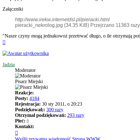
Załączniki
http://www.irekw.internetdsl.pl/pieracki.html
pieracki_nekrolog.jpg (34.35 KiB) Przejrzano 11363 razy
"Nasze czyny mogą jednakowoż przetrwać długo, o ile otrzymają pot
Na
górę
Jadzia
Moderator
Pisarz Miejski
Reakcje:
Posty:
4184
Rejestracja:
30 sty 2011, o 20:23
Podziękował;:
300 razy
Otrzymał podziękowań:
293 razy
Płeć:
Kontakt:
Skontaktuj
się
Wyślij prywatną wiadomość
Strona WWW