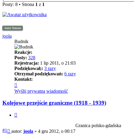
Posty: 8 • Strona
1
z
1
Autor Tematu
joola
Budnik
Reakcje:
Posty:
328
Rejestracja:
1 lip 2011, o 21:03
Podziękował;:
3 razy
Otrzymał podziękowań:
6 razy
Kontakt:
Skontaktuj
się
Wyślij prywatną wiadomość
z
joola
Kolejowe przejście graniczne (1918 - 1939)
Cytuj
Granica polsko-gdańska
Post
#1
autor:
joola
»
4 gru 2012, o 00:17