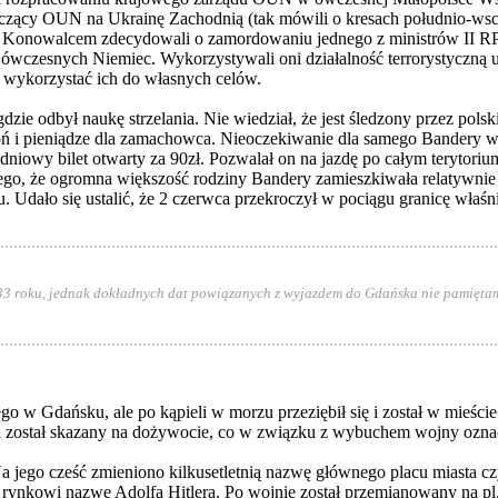
czący OUN na Ukrainę Zachodnią (tak mówili o kresach południo-ws
. Konowalcem zdecydowali o zamordowaniu jednego z ministrów II RP 
czesnych Niemiec. Wykorzystywali oni działalność terrorystyczną ukr
ał wykorzystać ich do własnych celów.
dzie odbył naukę strzelania. Nie wiedział, że jest śledzony przez po
broń i pieniądze dla zamachowca. Nieoczekiwanie dla samego Bandery
dniowy bilet otwarty za 90zł. Pozwalał on na jazdę po całym terytori
c tego, że ogromna większość rodziny Bandery zamieszkiwała relatywni
etu. Udało się ustalić, że 2 czerwca przekroczył w pociągu granicę wł
1933 roku, jednak dokładnych dat powiązanych z wyjazdem do Gdańska nie pamięta
ego w Gdańsku, ale po kąpieli w morzu przeziębił się i został w mieś
 został skazany na dożywocie, co w związku z wybuchem wojny oznacza
 jego cześć zmieniono kilkusetletnią nazwę głównego placu miasta czy
rynkowi nazwę Adolfa Hitlera. Po wojnie został przemianowany na pl. 