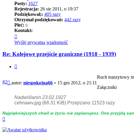
Posty:
1627
Rejestracja:
26 sie 2011, o 19:37
Podziękował;:
405 razy
Otrzymał podziękowań:
442 razy
Płeć:
Kontakt:
Skontaktuj
się
Wyślij prywatną wiadomość
z
niespokojna66
Re: Kolejowe przejście graniczne (1918 - 1939)
Cytuj
Ruch tranzytowy m
Post
#2
autor:
niespokojna66
»
15 gru 2012, o 21:11
Załączniki
Nadwiślanin 23.02.1927
cehnawv.jpg (68.31 KiB) Przejrzano 11523 razy
Naj­piękniej­szych chwil w życiu nie zap­la­nujesz. One przyjdą sa
Na
górę