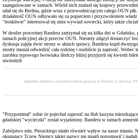
zaangażowane w zamach. Wśród nich znalazł się krajowy przewodni
udał się do Berlina, gdzie wraz z przewodniczącym całego OUN płk
działalność OUN odbywało się za poparciem i przyzwoleniem władz ów
"troskliwie" interesował się nimi wywiad sowiecki, który także chci
W drodze powrotnej Bandera zatrzymał się na kilka dni w Gdańsku, g
ramach policyjnej akcji przeciw OUN. Niestety zdążył dostarczyć 
dyskusja zajęła dwie strony w aktach sprawy. Bandera kupił dwutygo
siostry musiał odwiedzić cała rodzinę i osobiście ja zaprosić. Wobe
zarobku typowego lwowiaka śledczy bliżej przyjrzeli się kwestii bil
stwierdził:
Zupełnie możliwe, iż przekroczyłem granicę w Tczewie 2 czerwca 
"Przypominał" sobie że pojechał zaprosić na ślub kuzyna mieszkając
gdańskiej "wycieczki" został wyjaśniony. Bandera w ramach amnestii
Zabójstwo min. Pierackiego miało również wpływ na nasze miasto. Na
okupujący Tczew Niemcy takiej nazwy nie mogli pozostawić i nadali 