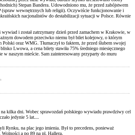
chodnich) Stepan Bandera. Udowodniono mu, że przed zabójstwem
(spraw wewnętrznych lub religii). Oczywiście funkcjonowanie i
aińskich nacjonalistów do destabilizacji sytuacji w Polsce. Równie
lski wywiad i został zatrzymany dzień przed zamachem w Krakowie, w
 ważnym dowodem przeciwko niemu był bilet kolejowy, o którym
um Polski oraz WMG. Tłumaczył to faktem, że przed ślubem swojej
e blisko Lwowa, a cena bilety stawiła 75% średniego miesięcznego
aśnie w naszym mieście. Sam zainteresowany przyparty do muru
m
cie na kilka dni. Wobec sprawozdań polskiego wywiadu prawdziwy cel
ło jedynie 5 lat....
li Rynku, na plac jego imienia. Był to precedens, ponieważ
Wolności a po 89 na pl. Hallera.