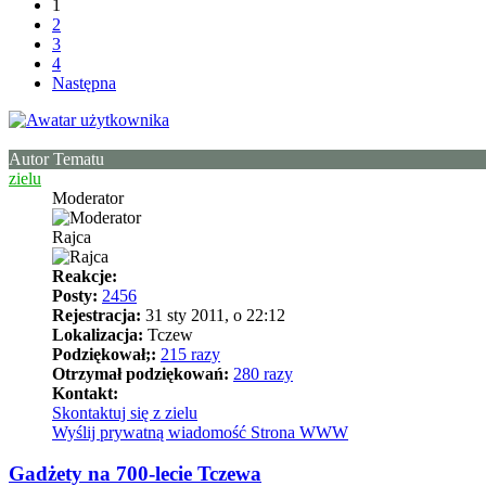
1
2
3
4
Następna
Autor Tematu
zielu
Moderator
Rajca
Reakcje:
Posty:
2456
Rejestracja:
31 sty 2011, o 22:12
Lokalizacja:
Tczew
Podziękował;:
215 razy
Otrzymał podziękowań:
280 razy
Kontakt:
Skontaktuj się z zielu
Wyślij prywatną wiadomość
Strona WWW
Gadżety na 700-lecie Tczewa