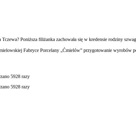
 Tczewa? Poniższa filiżanka zachowała się w kredensie rodziny szwagr
mielowskiej Fabryce Porcelany „Ćmielów” przygotowanie wyrobów porc
rzano 5928 razy
rzano 5928 razy