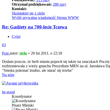
Otrzymał podziękowań:
280 razy
Kontakt:
Skontaktuj się z zielu
Wyślij prywatną wiadomość
Strona WWW
Re: Gadżety na 700-lecie Tczewa
Cytuj
#3
Post
autor:
zielu
»
20 lut 2011, o 22:18
Dodam jeszcze, że herb miasta pojawił się także na znaczkach Poczty 
rozbrzmiewała z wieży gmachu Prezydium MRN na ul. Jarosława Dąb
"Smoka pokonać trudno, ale starać się trzeba"
Na górę
be-good
Koordynator
Pisarz Miejski