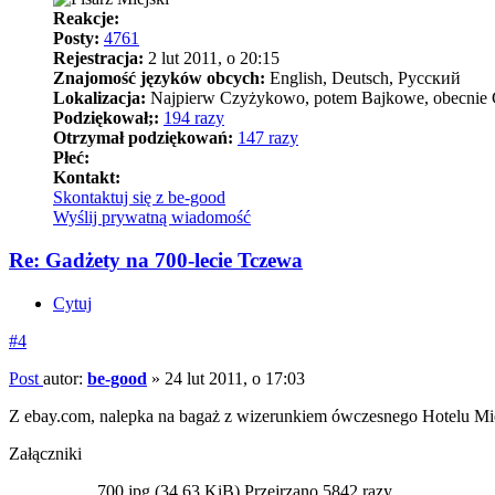
Reakcje:
Posty:
4761
Rejestracja:
2 lut 2011, o 20:15
Znajomość języków obcych:
English, Deutsch, Pусский
Lokalizacja:
Najpierw Czyżykowo, potem Bajkowe, obecnie Górki
Podziękował;:
194 razy
Otrzymał podziękowań:
147 razy
Płeć:
Kontakt:
Skontaktuj się z be-good
Wyślij prywatną wiadomość
Re: Gadżety na 700-lecie Tczewa
Cytuj
#4
Post
autor:
be-good
»
24 lut 2011, o 17:03
Z ebay.com, nalepka na bagaż z wizerunkiem ówczesnego Hotelu M
Załączniki
700.jpg (34.63 KiB) Przejrzano 5842 razy