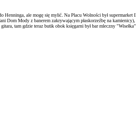
 do Henninga, ale mogę się mylić. Na Placu Wolności był supermarket 
 Tani Dom Mody z banerem zakrywającym płaskorzeźbę na kamienicy), 
itara, tam gdzie teraz butik obok księgarni był bar mleczny "Wisełka"