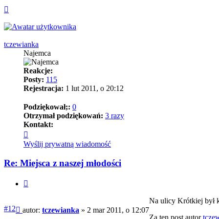
Na
górę
tczewianka
Najemca
Reakcje:
Posty:
115
Rejestracja:
1 lut 2011, o 20:12
Podziękował;:
0
Otrzymał podziękowań:
3 razy
Kontakt:
Skontaktuj
się
Wyślij prywatną wiadomość
z
tczewianka
Re: Miejsca z naszej młodości
Cytuj
Na ulicy Krótkiej był 
Post
#12
autor:
tczewianka
»
2 mar 2011, o 12:07
Za ten post autor
tcze