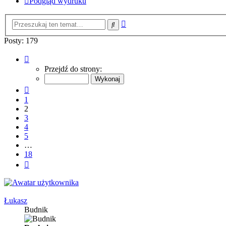
Podgląd wydruku
Wyszukiwanie
Szukaj
zaawansowane
Posty: 179
Strona
2
Przejdź do strony:
z
18
Poprzednia
1
2
3
4
5
…
18
Następna
Łukasz
Budnik