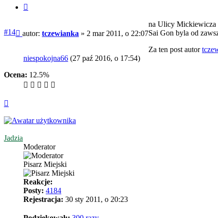
Cytuj
na Ulicy Mickiewicza w
Post
#14
Sai Gon byla od zawsz
autor:
tczewianka
»
2 mar 2011, o 22:07
Za ten post autor
tcze
niespokojna66
(27 paź 2016, o 17:54)
Ocena:
12.5%
Na
górę
Jadzia
Moderator
Pisarz Miejski
Reakcje:
Posty:
4184
Rejestracja:
30 sty 2011, o 20:23
Podziękował;:
300 razy