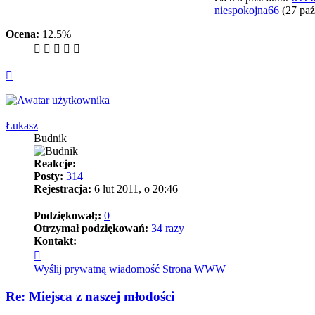
niespokojna66
(27 paź
Ocena:
12.5%
Na
górę
Łukasz
Budnik
Reakcje:
Posty:
314
Rejestracja:
6 lut 2011, o 20:46
Podziękował;:
0
Otrzymał podziękowań:
34 razy
Kontakt:
Skontaktuj
się
Wyślij prywatną wiadomość
Strona WWW
z
Łukasz
Re: Miejsca z naszej młodości