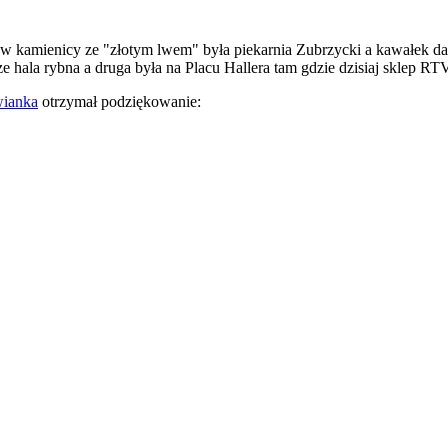
 kamienicy ze "złotym lwem" była piekarnia Zubrzycki a kawałek dalej 
e hala rybna a druga była na Placu Hallera tam gdzie dzisiaj sklep
wianka
otrzymał podziękowanie: