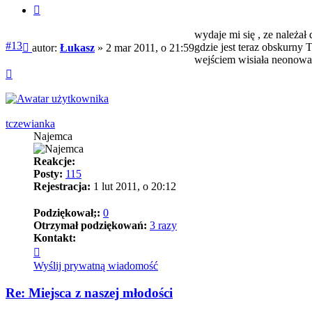
Cytuj
wydaje mi się , ze należał
Post
#13
gdzie jest teraz obskurny
autor:
Łukasz
»
2 mar 2011, o 21:59
wejściem wisiała neonowa g
Na
górę
tczewianka
Najemca
Reakcje:
Posty:
115
Rejestracja:
1 lut 2011, o 20:12
Podziękował;:
0
Otrzymał podziękowań:
3 razy
Kontakt:
Skontaktuj
się
Wyślij prywatną wiadomość
z
tczewianka
Re: Miejsca z naszej młodości