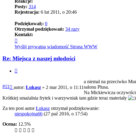
Reakcje:
Posty:
314
Rejestracja:
6 lut 2011, o 20:46
Podziękował;:
0
Otrzymał podziękowań:
34 razy
Kontakt:
Skontaktuj
się
Wyślij prywatną wiadomość
Strona WWW
z
Łukasz
Re: Miejsca z naszej młodości
Cytuj
a niemal na przeciwko Murz
Post
#11
salonu Plusa.
autor:
Łukasz
»
2 mar 2011, o 11:11
Na Mickiewicza oczywiście 
Krótkiej smażalnia frytek i warzywniak tam gdzie teraz materiały
Za ten post autor
Łukasz
otrzymał podziękowanie:
niespokojna66
(27 paź 2016, o 17:54)
Ocena:
12.5%