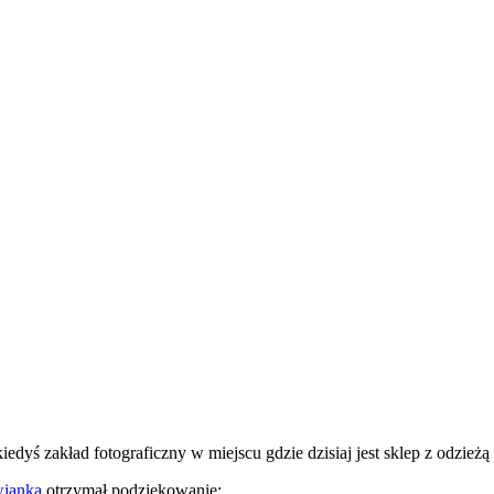
kiedyś zakład fotograficzny w miejscu gdzie dzisiaj jest sklep z odzież
wianka
otrzymał podziękowanie: