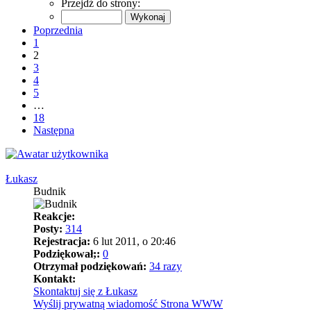
Przejdź do strony:
Poprzednia
1
2
3
4
5
…
18
Następna
Łukasz
Budnik
Reakcje:
Posty:
314
Rejestracja:
6 lut 2011, o 20:46
Podziękował;:
0
Otrzymał podziękowań:
34 razy
Kontakt:
Skontaktuj się z Łukasz
Wyślij prywatną wiadomość
Strona WWW