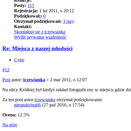
Reakcje:
Posty:
115
Rejestracja:
1 lut 2011, o 20:12
Podziękował;:
0
Otrzymał podziękowań:
3 razy
Kontakt:
Skontaktuj się z tczewianka
Wyślij prywatną wiadomość
Re: Miejsca z naszej młodości
Cytuj
#12
Post
autor:
tczewianka
»
2 mar 2011, o 12:07
Na ulicy Krótkiej był kiedyś zakład fotograficzny w miejscu gdzie dzi
Za ten post autor
tczewianka
otrzymał podziękowanie:
niespokojna66
(27 paź 2016, o 17:54)
Ocena:
12.5%
Na górę