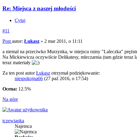
Re: Miejsca z naszej młodości
Cytuj
#11
Post
autor:
Łukasz
»
2 mar 2011, o 11:11
a niemal na przeciwko Murzynka, w miejscu ruiny "Laleczka" prężnie
Na Mickiewicza oczywiście Delikatesy, mleczarnia (tam gdzie teraz 
teraz materiały
Za ten post autor
Łukasz
otrzymał podziękowanie:
niespokojna66
(27 paź 2016, o 17:54)
Ocena:
12.5%
Na górę
tczewianka
Najemca