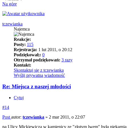
Na górę
tczewianka
Najemca
Reakcje:
Posty:
115
Rejestracja:
1 lut 2011, o 20:12
Podziękował;:
0
Otrzymał podziękowań:
3 razy
Kontakt:
Skontaktuj się z tczewianka
Wyślij prywatną wiadomość
Re: Miejsca z naszej młodości
Cytuj
#14
Post
autor:
tczewianka
»
2 mar 2011, o 22:07
na Ulicy Mickiewicza w kamienicy ze "złotym lwem" była piekarnia Zu