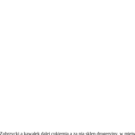
brzycki a kawałek dalej cukiernia a za nią sklep drogeryjny. w miejsc