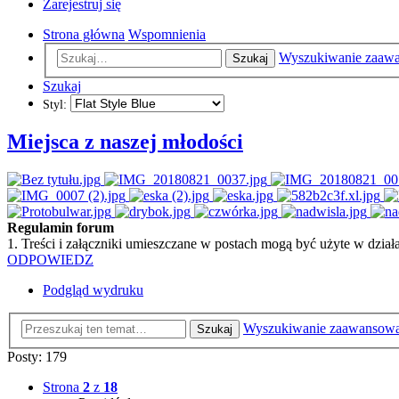
Zarejestruj się
Strona główna
Wspomnienia
Wyszukiwanie zaaw
Szukaj
Szukaj
Styl:
Miejsca z naszej młodości
Regulamin forum
1. Treści i załączniki umieszczane w postach mogą być użyte w dzi
ODPOWIEDZ
Podgląd wydruku
Wyszukiwanie zaawansow
Szukaj
Posty: 179
Strona
2
z
18