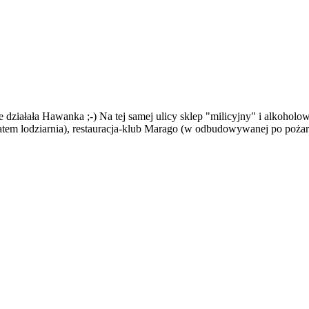
 działała Hawanka ;-) Na tej samej ulicy sklep "milicyjny" i alkoholo
latem lodziarnia), restauracja-klub Marago (w odbudowywanej po pożarz