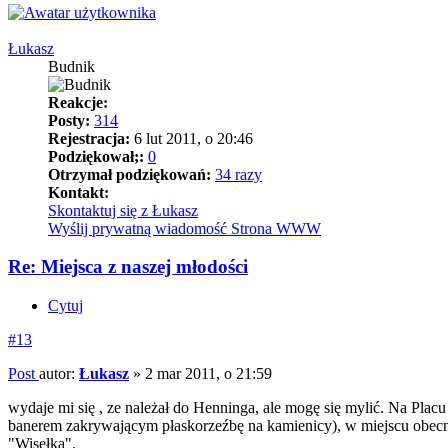
Łukasz
Budnik
Reakcje:
Posty:
314
Rejestracja:
6 lut 2011, o 20:46
Podziękował;:
0
Otrzymał podziękowań:
34 razy
Kontakt:
Skontaktuj się z Łukasz
Wyślij prywatną wiadomość
Strona WWW
Re: Miejsca z naszej młodości
Cytuj
#13
Post
autor:
Łukasz
»
2 mar 2011, o 21:59
wydaje mi się , ze należał do Henninga, ale mogę się mylić. Na Plac
banerem zakrywającym płaskorzeźbę na kamienicy), w miejscu obecnej
"Wisełka".