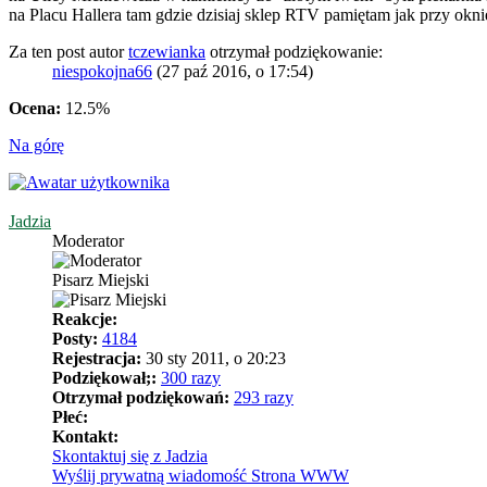
na Placu Hallera tam gdzie dzisiaj sklep RTV pamiętam jak przy o
Za ten post autor
tczewianka
otrzymał podziękowanie:
niespokojna66
(27 paź 2016, o 17:54)
Ocena:
12.5%
Na górę
Jadzia
Moderator
Pisarz Miejski
Reakcje:
Posty:
4184
Rejestracja:
30 sty 2011, o 20:23
Podziękował;:
300 razy
Otrzymał podziękowań:
293 razy
Płeć:
Kontakt:
Skontaktuj się z Jadzia
Wyślij prywatną wiadomość
Strona WWW