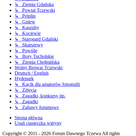
↳ Ziemia Gdańska
↳ Powiat Tczewski
↳ Pelplin
↳ Gniew
↳ Kaszuby
↳ Kociewie
↳ Starogard Gdański
↳ Skarszewy
↳ Powiśle
↳ Bory Tucholskie
↳ Ziemia Chełmińska
Wolny Browar Tczewski
Deutsch / English
Hydepark
↳ Kącik dla amatorów fotografii
↳ Zdjęcia
↳ Zagadki, konkursy itp.
↳ Zagadki
↳ Zabawy forumowe
Strona główna
Usuń ciasteczka witryny
Copyright © 2011 - 2026 Forum Dawnego Tczewa All rights