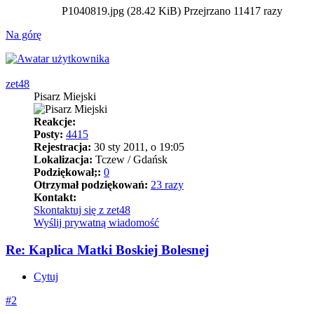
P1040819.jpg (28.42 KiB) Przejrzano 11417 razy
Na górę
zet48
Pisarz Miejski
Reakcje:
Posty:
4415
Rejestracja:
30 sty 2011, o 19:05
Lokalizacja:
Tczew / Gdańsk
Podziękował;:
0
Otrzymał podziękowań:
23 razy
Kontakt:
Skontaktuj się z zet48
Wyślij prywatną wiadomość
Re: Kaplica Matki Boskiej Bolesnej
Cytuj
#2