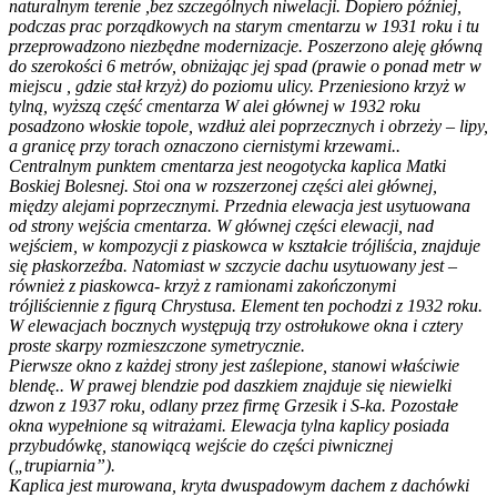
naturalnym terenie ,bez szczególnych niwelacji. Dopiero później,
podczas prac porządkowych na starym cmentarzu w 1931 roku i tu
przeprowadzono niezbędne modernizacje. Poszerzono aleję główną
do szerokości 6 metrów, obniżając jej spad (prawie o ponad metr w
miejscu , gdzie stał krzyż) do poziomu ulicy. Przeniesiono krzyż w
tylną, wyższą część cmentarza W alei głównej w 1932 roku
posadzono włoskie topole, wzdłuż alei poprzecznych i obrzeży – lipy,
a granicę przy torach oznaczono ciernistymi krzewami..
Centralnym punktem cmentarza jest neogotycka kaplica Matki
Boskiej Bolesnej. Stoi ona w rozszerzonej części alei głównej,
między alejami poprzecznymi. Przednia elewacja jest usytuowana
od strony wejścia cmentarza. W głównej części elewacji, nad
wejściem, w kompozycji z piaskowca w kształcie trójliścia, znajduje
się płaskorzeźba. Natomiast w szczycie dachu usytuowany jest –
również z piaskowca- krzyż z ramionami zakończonymi
trójliściennie z figurą Chrystusa. Element ten pochodzi z 1932 roku.
W elewacjach bocznych występują trzy ostrołukowe okna i cztery
proste skarpy rozmieszczone symetrycznie.
Pierwsze okno z każdej strony jest zaślepione, stanowi właściwie
blendę.. W prawej blendzie pod daszkiem znajduje się niewielki
dzwon z 1937 roku, odlany przez firmę Grzesik i S-ka. Pozostałe
okna wypełnione są witrażami. Elewacja tylna kaplicy posiada
przybudówkę, stanowiącą wejście do części piwnicznej
(„trupiarnia”).
Kaplica jest murowana, kryta dwuspadowym dachem z dachówki