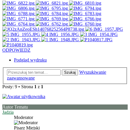
ODPOWIEDZ
Podgląd wydruku
Wyszukiwanie
Szukaj
zaawansowane
Posty: 9 • Strona
1
z
1
Autor Tematu
Jadzia
Moderator
Pisarz Miejski