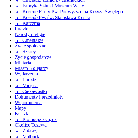
↳ Fabryka Sztuk i Muzeum Wisły
↳ Kościół Farny Pw. Podwyższenia Krzyża Świętego
↳ Kościół Pw. św. Stanisława Kostki
↳ Karczma
Ludzie
Narody i religie
↳ Cmentarze
Życie społeczne
↳ Szkoły
Życie gospodarcze
Militaria
Miasto Kolejarzy
Wydarzenia
↳ Ludzie
↳ Miejsca
↳ Ciekawostki
Dokumenty i przedmioty
Wspomnienia
Mapy
Książki
↳ Promocje książek
Okolice Tczewa
↳ Żuławy
↳ Malbork