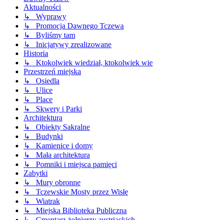
Aktualności
↳ Wyprawy
↳ Promocja Dawnego Tczewa
↳ Byliśmy tam
↳ Inicjatywy zrealizowane
Historia
↳ Ktokolwiek wiedział, ktokolwiek wie
Przestrzeń miejska
↳ Osiedla
↳ Ulice
↳ Place
↳ Skwery i Parki
Architektura
↳ Obiekty Sakralne
↳ Budynki
↳ Kamienice i domy
↳ Mała architektura
↳ Pomniki i miejsca pamięci
Zabytki
↳ Mury obronne
↳ Tczewskie Mosty przez Wisłę
↳ Wiatrak
↳ Miejska Biblioteka Publiczna
↳ Cmentarz żołnierzy austriackich