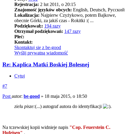
Rejestracja:
2 lut 2011, o 20:15
Znajomość języków obcych:
English, Deutsch, Pусский
Lokalizacja:
Najpierw Czyżykowo, potem Bajkowe,
obecnie Górki, za jakiś czas - Rokitki :( ...
Podziękował;:
194 razy
Otrzymał podziękowań:
147 razy
Płeć:
Kontakt:
Skontaktuj się z be-good
Wyślij prywatną wiadomość
Re: Kaplica Matki Boskiej Bolesnej
Cytuj
#7
Post
autor:
be-good
»
18 maja 2015, o 18:50
zielu pisze:
(...) autograf autora do identyfikacji
.
Na tczewskiej kopii widnieje napis
"Cop. Feuerstein C.
Hufeisen"
.