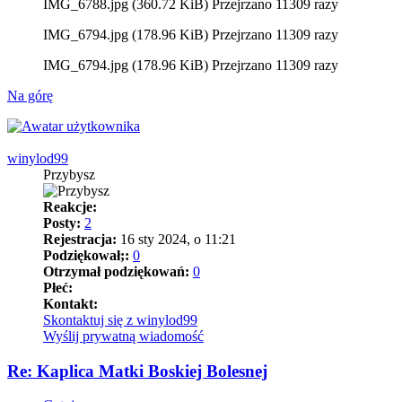
IMG_6788.jpg (360.72 KiB) Przejrzano 11309 razy
IMG_6794.jpg (178.96 KiB) Przejrzano 11309 razy
IMG_6794.jpg (178.96 KiB) Przejrzano 11309 razy
Na górę
winylod99
Przybysz
Reakcje:
Posty:
2
Rejestracja:
16 sty 2024, o 11:21
Podziękował;:
0
Otrzymał podziękowań:
0
Płeć:
Kontakt:
Skontaktuj się z winylod99
Wyślij prywatną wiadomość
Re: Kaplica Matki Boskiej Bolesnej