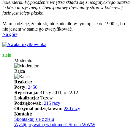
holenderki. Wyposażenie wnętrza składa się z neogotyckiego ołtarza
i chóru muzycznego. Dwuspadowy drewniany strop w końcowej
fazie jest ścięty płasko.
Mam nadzieję, że nic się nie zmieniło w tym opisie od 1990 r., bo
nie jestem w stanie go zweryfikować.
Na górę
zielu
Moderator
Rajca
Reakcje:
Posty:
2456
Rejestracja:
31 sty 2011, o 22:12
Lokalizacja:
Tczew
Podziękował;:
215 razy
Otrzymał podziękowań:
280 razy
Kontakt:
Skontaktuj się z zielu
Wyślij prywatną wiadomość
Strona WWW