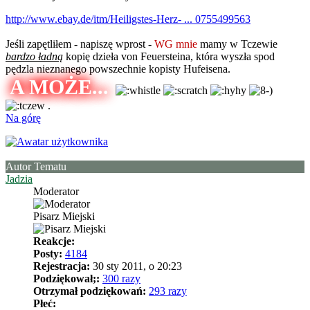
http://www.ebay.de/itm/Heiligstes-Herz- ... 0755499563
Jeśli zapętliłem - napiszę wprost -
WG mnie
mamy w Tczewie
bardzo ładną
kopię dzieła von Feuersteina, która wyszła spod
pędzla nieznanego powszechnie kopisty Hufeisena.
A MOŻE...
.
Na górę
Autor Tematu
Jadzia
Moderator
Pisarz Miejski
Reakcje:
Posty:
4184
Rejestracja:
30 sty 2011, o 20:23
Podziękował;:
300 razy
Otrzymał podziękowań:
293 razy
Płeć: