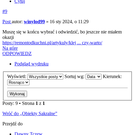
Cytuj
#9
Post
autor:
winylod99
»
16 sty 2024, o 11:29
Muszę się w końcu wybrać i odwiedzić, bo jeszcze nie miałem
okazji
https://remontodkuchni.pl/artykuly/klej ... czy-warto/
Na górę
ODPOWIEDZ
Podgląd wydruku
Wyświetl:
Sortuj wg:
Kierunek:
Posty: 9 • Strona
1
z
1
Wróć do „Obiekty Sakralne”
Przejdź do
Dawny Tczew