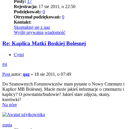
Posty:
17
Rejestracja:
17 sie 2011, o 22:50
Podziękował;:
0
Otrzymał podziękowań:
0
Kontakt:
Skontaktuj się z qaz
Wyślij prywatną wiadomość
Re: Kaplica Matki Boskiej Bolesnej
Cytuj
#4
Post
autor:
qaz
»
18 sie 2011, o 07:49
Do Szanownych Forumowiczów mam pytanie o Nowy Cmentarz i
Kaplice MB Bolesnej. Macie może jakieś informacje o cmentarzu i
kaplicy? O powstaniu/budowie? Jakieś stare zdjęcia, skany,
kserówki?
Na górę
zunia