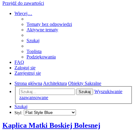
Przejdź do zawartości
Więcej…
Tematy bez odpowiedzi
Aktywne tematy
Szukaj
Toplista
Podziękowania
FAQ
Zaloguj się
Zarejestruj się
Strona główna
Architektura
Obiekty Sakralne
Wyszukiwanie
Szukaj
zaawansowane
Szukaj
Styl:
Kaplica Matki Boskiej Bolesnej