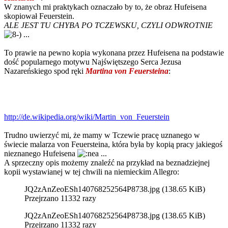
W znanych mi praktykach oznaczało by to, że obraz Hufeisena
skopiował Feuerstein.
ALE JEST TU CHYBA PO TCZEWSKU, CZYLI ODWROTNIE
...
To prawie na pewno kopia wykonana przez Hufeisena na podstawie
dość popularnego motywu Najświętszego Serca Jezusa
Nazareńskiego spod ręki
Martina von Feuersteina
:
http://de.wikipedia.org/wiki/Martin_von_Feuerstein
Trudno uwierzyć mi, że mamy w Tczewie pracę uznanego w
świecie malarza von Feuersteina, która była by kopią pracy jakiegoś
nieznanego Hufeisena
...
A sprzeczny opis możemy znaleźć na przykład na beznadziejnej
kopii wystawianej w tej chwili na niemieckim Allegro:
JQ2zAnZeoESh140768252564P8738.jpg (138.65 KiB)
Przejrzano 11332 razy
JQ2zAnZeoESh140768252564P8738.jpg (138.65 KiB)
Przejrzano 11332 razy