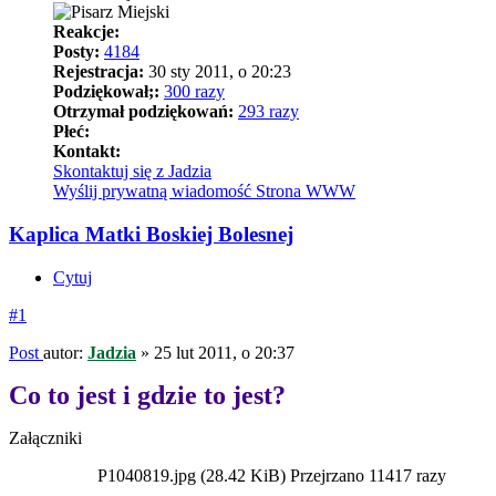
Reakcje:
Posty:
4184
Rejestracja:
30 sty 2011, o 20:23
Podziękował;:
300 razy
Otrzymał podziękowań:
293 razy
Płeć:
Kontakt:
Skontaktuj się z Jadzia
Wyślij prywatną wiadomość
Strona WWW
Kaplica Matki Boskiej Bolesnej
Cytuj
#1
Post
autor:
Jadzia
»
25 lut 2011, o 20:37
Co to jest i gdzie to jest?
Załączniki
P1040819.jpg (28.42 KiB) Przejrzano 11417 razy