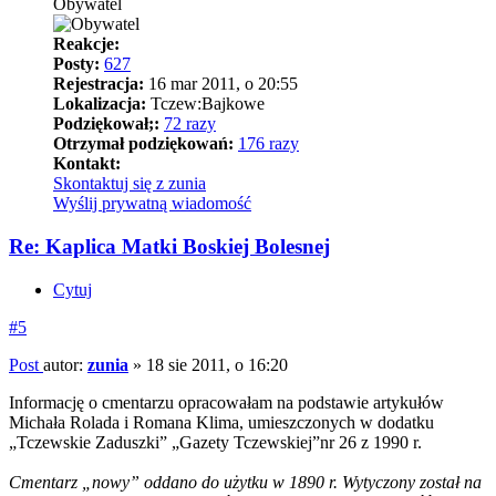
Obywatel
Reakcje:
Posty:
627
Rejestracja:
16 mar 2011, o 20:55
Lokalizacja:
Tczew:Bajkowe
Podziękował;:
72 razy
Otrzymał podziękowań:
176 razy
Kontakt:
Skontaktuj się z zunia
Wyślij prywatną wiadomość
Re: Kaplica Matki Boskiej Bolesnej
Cytuj
#5
Post
autor:
zunia
»
18 sie 2011, o 16:20
Informację o cmentarzu opracowałam na podstawie artykułów
Michała Rolada i Romana Klima, umieszczonych w dodatku
„Tczewskie Zaduszki” „Gazety Tczewskiej”nr 26 z 1990 r.
Cmentarz „nowy” oddano do użytku w 1890 r. Wytyczony został na