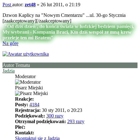
Post
autor:
zet48
»
26 lut 2011, o 21:19
Dzwon Kaplicy na "Nowym Cmentarzu" ...ul. 30-go Stycznia
[zaakceptowany][/zaakceptowany]
"Od dziś dzień , do końca świata w ludzkiej będziem pamięci,
My wybrani - Kompania Braci, Kto dziś wespół ze mną krew
przeleje ten mi Bratem"
Na górę
Autor Tematu
Jadzia
Moderator
Pisarz Miejski
Reakcje:
Posty:
4184
Rejestracja:
30 sty 2011, o 20:23
Podziękował;:
300 razy
Otrzymał podziękowań:
293 razy
Płeć:
Kontakt:
Skontaktuj się z Jadzia