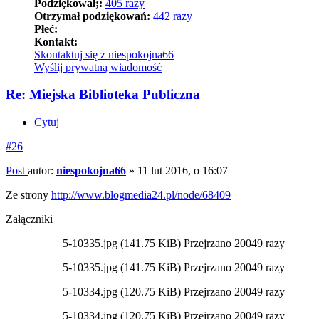
Podziękował;:
405 razy
Otrzymał podziękowań:
442 razy
Płeć:
Kontakt:
Skontaktuj się z niespokojna66
Wyślij prywatną wiadomość
Re: Miejska Biblioteka Publiczna
Cytuj
#26
Post
autor:
niespokojna66
»
11 lut 2016, o 16:07
Ze strony
http://www.blogmedia24.pl/node/68409
Załączniki
5-10335.jpg (141.75 KiB) Przejrzano 20049 razy
5-10335.jpg (141.75 KiB) Przejrzano 20049 razy
5-10334.jpg (120.75 KiB) Przejrzano 20049 razy
5-10334.jpg (120.75 KiB) Przejrzano 20049 razy