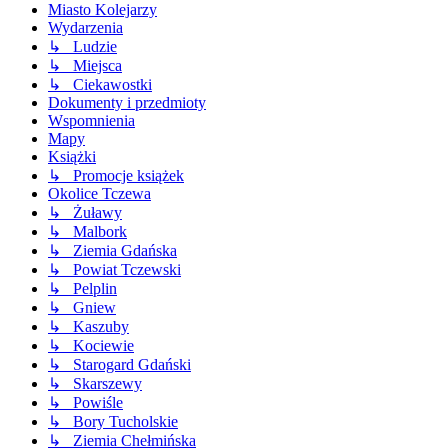
Miasto Kolejarzy
Wydarzenia
↳ Ludzie
↳ Miejsca
↳ Ciekawostki
Dokumenty i przedmioty
Wspomnienia
Mapy
Książki
↳ Promocje książek
Okolice Tczewa
↳ Żuławy
↳ Malbork
↳ Ziemia Gdańska
↳ Powiat Tczewski
↳ Pelplin
↳ Gniew
↳ Kaszuby
↳ Kociewie
↳ Starogard Gdański
↳ Skarszewy
↳ Powiśle
↳ Bory Tucholskie
↳ Ziemia Chełmińska