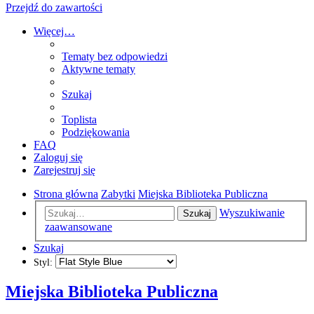
Przejdź do zawartości
Więcej…
Tematy bez odpowiedzi
Aktywne tematy
Szukaj
Toplista
Podziękowania
FAQ
Zaloguj się
Zarejestruj się
Strona główna
Zabytki
Miejska Biblioteka Publiczna
Wyszukiwanie
Szukaj
zaawansowane
Szukaj
Styl:
Miejska Biblioteka Publiczna