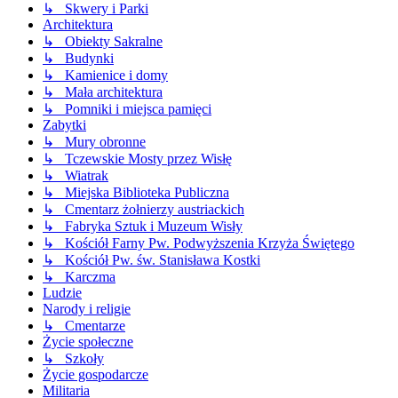
↳ Skwery i Parki
Architektura
↳ Obiekty Sakralne
↳ Budynki
↳ Kamienice i domy
↳ Mała architektura
↳ Pomniki i miejsca pamięci
Zabytki
↳ Mury obronne
↳ Tczewskie Mosty przez Wisłę
↳ Wiatrak
↳ Miejska Biblioteka Publiczna
↳ Cmentarz żołnierzy austriackich
↳ Fabryka Sztuk i Muzeum Wisły
↳ Kościół Farny Pw. Podwyższenia Krzyża Świętego
↳ Kościół Pw. św. Stanisława Kostki
↳ Karczma
Ludzie
Narody i religie
↳ Cmentarze
Życie społeczne
↳ Szkoły
Życie gospodarcze
Militaria