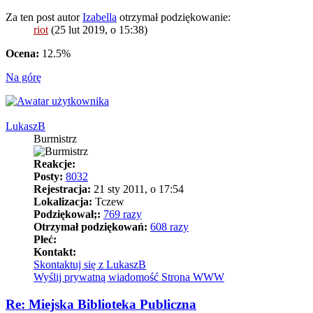
Za ten post autor
Izabella
otrzymał podziękowanie:
riot
(25 lut 2019, o 15:38)
Ocena:
12.5%
Na górę
LukaszB
Burmistrz
Reakcje:
Posty:
8032
Rejestracja:
21 sty 2011, o 17:54
Lokalizacja:
Tczew
Podziękował;:
769 razy
Otrzymał podziękowań:
608 razy
Płeć:
Kontakt:
Skontaktuj się z LukaszB
Wyślij prywatną wiadomość
Strona WWW
Re: Miejska Biblioteka Publiczna