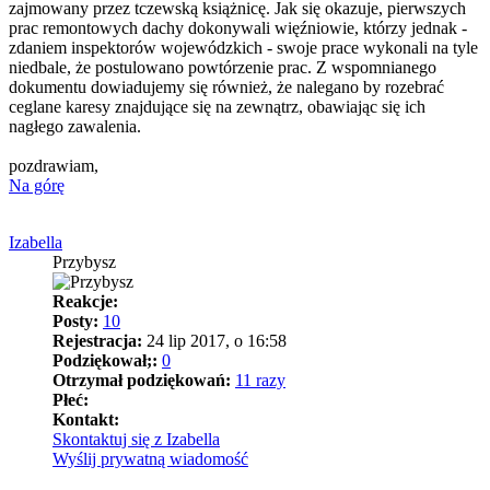
zajmowany przez tczewską książnicę. Jak się okazuje, pierwszych
prac remontowych dachy dokonywali więźniowie, którzy jednak -
zdaniem inspektorów wojewódzkich - swoje prace wykonali na tyle
niedbale, że postulowano powtórzenie prac. Z wspomnianego
dokumentu dowiadujemy się również, że nalegano by rozebrać
ceglane karesy znajdujące się na zewnątrz, obawiając się ich
nagłego zawalenia.
pozdrawiam,
Na górę
Izabella
Przybysz
Reakcje:
Posty:
10
Rejestracja:
24 lip 2017, o 16:58
Podziękował;:
0
Otrzymał podziękowań:
11 razy
Płeć:
Kontakt:
Skontaktuj się z Izabella
Wyślij prywatną wiadomość