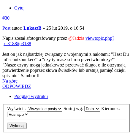
Cytuj
#30
Post
autor:
LukaszB
»
25 lut 2019, o 16:54
Napis został sfotografowany przez
@Jadzia
viewtopic.php?
p=3188#p3188
Jest on jak najbardziej związany z wojennymi z nalotami: "Hast Du
luftschutzbunker?" a "czy ty masz schron przeciwlotniczy?"
"Nasze czyny mogą jednakowoż przetrwać długo, o ile otrzymają
potwierdzenie poprzez słowa świadków lub uratują pamięć dzięki
spisaniu" Sambor II
Na górę
ODPOWIEDZ
Podgląd wydruku
Wyświetl:
Sortuj wg:
Kierunek: