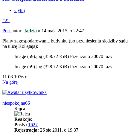
Cytuj
#25
Post
autor:
Jadzia
»
14 maja 2015, o 22:47
Plany zagospodarowania budynku (po przeniesieniu siedziby sądu
na ulicę Kołłątaja):
Image (59).jpg (358.72 KiB) Przejrzano 20070 razy
Image (59).jpg (358.72 KiB) Przejrzano 20070 razy
11.08.1976 r.
Na górę
niespokojna66
Rajca
Reakcje:
Posty:
1627
Rejestracja:
26 sie 2011, o 19:37