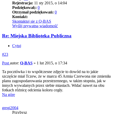
Rejestracja:
11 sty 2015, o 14:04
Podziękował;:
0
Otrzymał podziękowań:
0
Kontakt:
Skontaktuj się z Q-BAS
Wyślij prywatną wiadomość
Re: Miejska Biblioteka Publiczna
Cytuj
#23
Post
autor:
Q-BAS
»
1 lut 2015, o 17:34
Ta pocztówka i to współczesne zdjęcie to dowód na to jakie
szczęście miał Tczew, że w marcu 45 Armia Czerwona nie zmieniła
planu zagospodarowania przestrzennego, w takim stopniu, jak w
innych wywalanych przez siebie miastach. Widać nawet na obu
fotkach różnicę odcienia koloru cegły.
Na górę
gregi2004
Przybysz