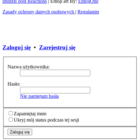
phpBB post Reactions
| Emoji art By:
EmojiOne
Zasady ochrony danych osobowych
|
Regulamin
Zaloguj się
•
Zarejestruj się
Nazwa użytkownika:
Hasło:
Nie pamiętam hasła
Zapamiętaj mnie
Ukryj mój status podczas tej sesji