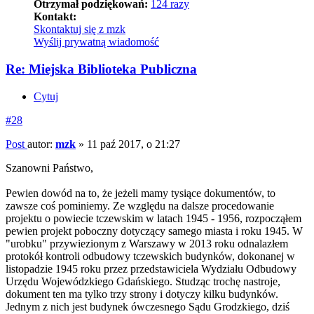
Otrzymał podziękowań:
124 razy
Kontakt:
Skontaktuj się z mzk
Wyślij prywatną wiadomość
Re: Miejska Biblioteka Publiczna
Cytuj
#28
Post
autor:
mzk
»
11 paź 2017, o 21:27
Szanowni Państwo,
Pewien dowód na to, że jeżeli mamy tysiące dokumentów, to
zawsze coś pominiemy. Ze względu na dalsze procedowanie
projektu o powiecie tczewskim w latach 1945 - 1956, rozpocząłem
pewien projekt poboczny dotyczący samego miasta i roku 1945. W
"urobku" przywiezionym z Warszawy w 2013 roku odnalazłem
protokół kontroli odbudowy tczewskich budynków, dokonanej w
listopadzie 1945 roku przez przedstawiciela Wydziału Odbudowy
Urzędu Wojewódzkiego Gdańskiego. Studząc trochę nastroje,
dokument ten ma tylko trzy strony i dotyczy kilku budynków.
Jednym z nich jest budynek ówczesnego Sądu Grodzkiego, dziś