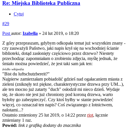
Re: Miejska Biblioteka Publiczna
Cytuj
#29
Post
autor:
Izabella
»
24 lut 2019, o 18:20
Z góry przepraszam, gdybym odkopała temat już wszystkim znany -
czy zauważyli Państwo, jaki napis krył się na wschodniej ścianie
biblioteki, dotąd zasłonięty częściowo przez drzewo? Niestety
przechodząc zapomniałam o zrobieniu zdjęcia, myślę jednak, że
śmiało można powiedzieć, że jest taki sam jak ten:
źródło wikipedia
"Bist du luftschutzbereit?"
Najpierw zamierzałam pobiadolić gdzieś nad ogałacaniem miasta z
zieleni (zniknęły też piękne, charakterystyczne drzewa przy UM...),
ale ten mocno już zatarty "duch" osłodził mi nieco dzień. Wydaje
się, że skoro nie jest już chroniony pod koroną drzewa, warto
byłoby go zabezpieczyć. Czy ktoś byłby w stanie powiedzieć
więcej, co oznaczał ten napis? Coś związanego z lotnictwem,
nalotami...?
Ostatnio zmieniony 25 lut 2019, o 14:22 przez
riot
, łącznie
zmieniany 1 raz.
Powód:
link z grafiką dodany do znacznika