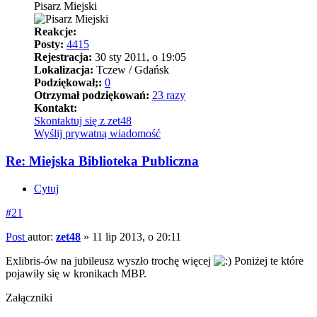
Pisarz Miejski
Reakcje:
Posty:
4415
Rejestracja:
30 sty 2011, o 19:05
Lokalizacja:
Tczew / Gdańsk
Podziękował;:
0
Otrzymał podziękowań:
23 razy
Kontakt:
Skontaktuj się z zet48
Wyślij prywatną wiadomość
Re: Miejska Biblioteka Publiczna
Cytuj
#21
Post
autor:
zet48
»
11 lip 2013, o 20:11
Exlibris-ów na jubileusz wyszło trochę więcej
Poniżej te które
pojawiły się w kronikach MBP.
Załączniki