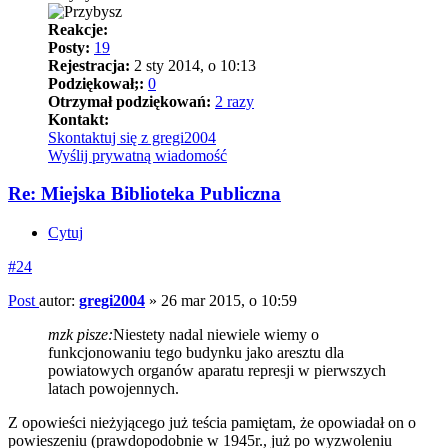
Reakcje:
Posty:
19
Rejestracja:
2 sty 2014, o 10:13
Podziękował;:
0
Otrzymał podziękowań:
2 razy
Kontakt:
Skontaktuj się z gregi2004
Wyślij prywatną wiadomość
Re: Miejska Biblioteka Publiczna
Cytuj
#24
Post
autor:
gregi2004
»
26 mar 2015, o 10:59
mzk pisze:
Niestety nadal niewiele wiemy o
funkcjonowaniu tego budynku jako aresztu dla
powiatowych organów aparatu represji w pierwszych
latach powojennych.
Z opowieści nieżyjącego już teścia pamiętam, że opowiadał on o
powieszeniu (prawdopodobnie w 1945r., już po wyzwoleniu