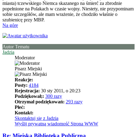
miasta) tczewskiego Niemca skazanego na śmierć za zbrodnie
popełnione na Polakach w czasie wojny. Niestety, nie przypominam
sobie szczegółów, ale mam wrażenie, że chodziło właśnie o
szubienicę przy MBP.
Na górę
Autor Tematu
Jadzia
Moderator
Pisarz Miejski
Reakcje:
Posty:
4184
Rejestracja:
30 sty 2011, o 20:23
Podziękował;:
300 razy
Otrzymał podziękowań:
293 razy
Płeć:
Kontakt:
Skontaktuj się z Jadzia
Wyślij prywatną wiadomość
Strona WWW
Re: Miejska Biblioteka Publiczna