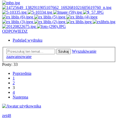
ODPOWIEDZ
Podgląd wydruku
Wyszukiwanie
Szukaj
zaawansowane
Posty: 33
Poprzednia
1
2
3
4
Następna
zet48