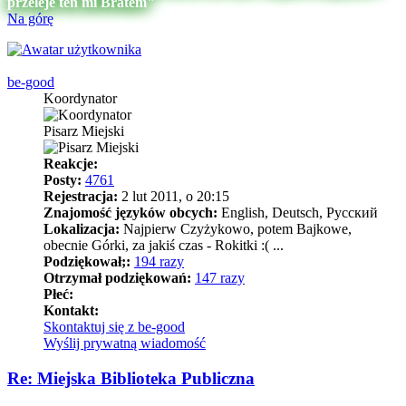
przeleje ten mi Bratem"
Na górę
be-good
Koordynator
Pisarz Miejski
Reakcje:
Posty:
4761
Rejestracja:
2 lut 2011, o 20:15
Znajomość języków obcych:
English, Deutsch, Pусский
Lokalizacja:
Najpierw Czyżykowo, potem Bajkowe,
obecnie Górki, za jakiś czas - Rokitki :( ...
Podziękował;:
194 razy
Otrzymał podziękowań:
147 razy
Płeć:
Kontakt:
Skontaktuj się z be-good
Wyślij prywatną wiadomość
Re: Miejska Biblioteka Publiczna