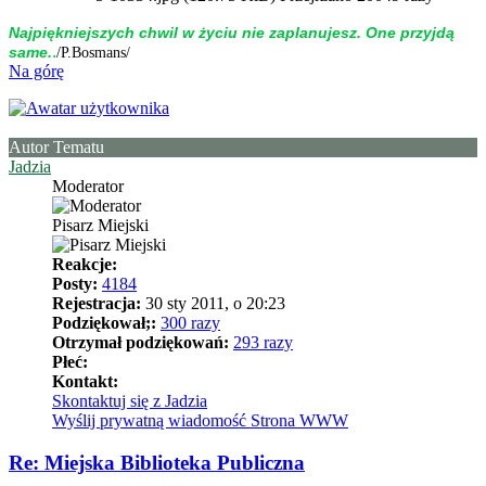
Naj­piękniej­szych chwil w życiu nie zap­la­nujesz. One przyjdą
.
same.
/P.Bosmans/
Na górę
Autor Tematu
Jadzia
Moderator
Pisarz Miejski
Reakcje:
Posty:
4184
Rejestracja:
30 sty 2011, o 20:23
Podziękował;:
300 razy
Otrzymał podziękowań:
293 razy
Płeć:
Kontakt:
Skontaktuj się z Jadzia
Wyślij prywatną wiadomość
Strona WWW
Re: Miejska Biblioteka Publiczna